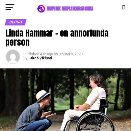
BLOGG
Linda Hammar – en annorlunda
person
Published
4 år ago
on
januari 8, 2023
By
Jakob Viklund