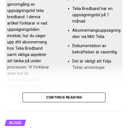
Nedsatt psykisk, fysisk eller intellektuell förmåga.
genomgång av
Telia Bredband har en
Tillståndet kan ha uppkommit av sjukdom, vara medfött
uppsägningstid telia
uppsägningstid på 1
eller ha tillkommit av skada. En funktionsnedsättning
bredband. I denna
månad.
kan vara tillfällig och övergående eller vara bestående.
artikel förklarar vi vad
uppsägningstiden
Abonnemangsuppsägning
innebär, hur du säger
Funktionshinder
sker via Mitt Telia.
upp ditt abonnemang
Dokumentation av
En person hindras från att göra något för att
hos Telia Bredband
bekräftelser är väsentlig.
omgivningen inte är tillgänglig. Tidigare användes
samt viktiga aspekter
att tänka på under
Det är viktigt att följa
begreppet handikapp som dock inte bör användas idag.
processen. Vi förklarar
Telias anvisningar.
även hur du
Funktionsvariation
dokumenterar din
uppsägning och vad
Med detta menas att egenskaper och förmågor hos
som kan hända när du
människor är olika i hela befolkningen.
CONTINUE READING
initierar en uppsägning.
Vårt sätt att tala om, behandla och bemöta avvikande
Vad är uppsägningstid telia
människor har drastiskt förändrats under de senaste
femtio åren. I början av 1900-talet sattes personer med
bredband
BLOGG
psykiska problem in på sinnessjukhus eller dårhus. Så