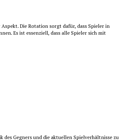
Aspekt. Die Rotation sorgt dafür, dass Spieler in
. Es ist essenziell, dass alle Spieler sich mit
k des Gegners und die aktuellen Spielverhältnisse zu