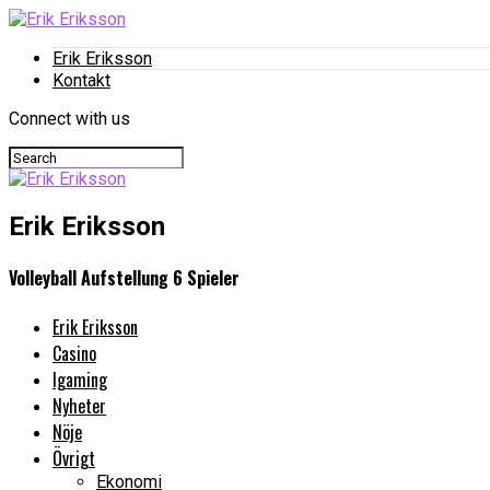
Erik Eriksson
Kontakt
Connect with us
Erik Eriksson
Volleyball Aufstellung 6 Spieler
Erik Eriksson
Casino
Igaming
Nyheter
Nöje
Övrigt
Ekonomi