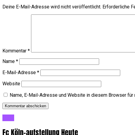
Deine E-Mail-Adresse wird nicht veröffentlicht.
Erforderliche F
Kommentar
*
Name
*
E-Mail-Adresse
*
Website
Name, E-Mail-Adresse und Website in diesem Browser für
Blog
Fc Köln-aufstellung Heute