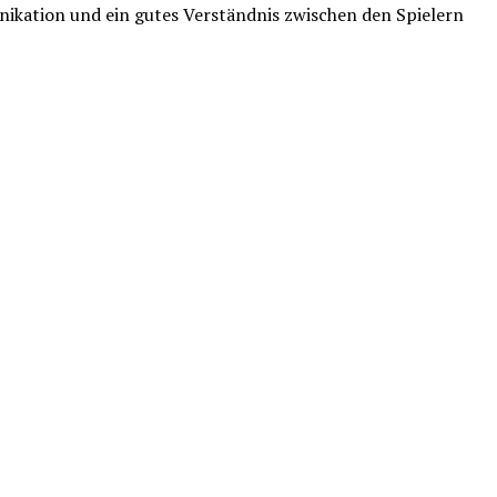
nikation und ein gutes Verständnis zwischen den Spielern