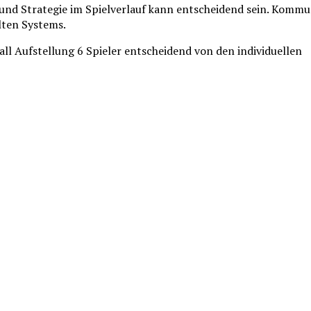
und Strategie im Spielverlauf kann entscheidend sein. Kommu
lten Systems.
ball Aufstellung 6 Spieler entscheidend von den individuellen