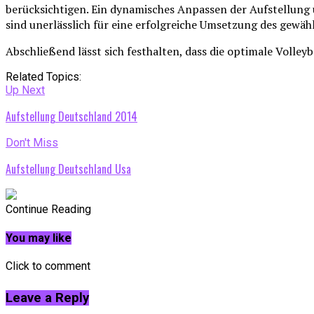
berücksichtigen. Ein dynamisches Anpassen der Aufstellung 
sind unerlässlich für eine erfolgreiche Umsetzung des gewäh
Abschließend lässt sich festhalten, dass die optimale Volley
Related Topics:
Up Next
Aufstellung Deutschland 2014
Don't Miss
Aufstellung Deutschland Usa
Continue Reading
You may like
Click to comment
Leave a Reply