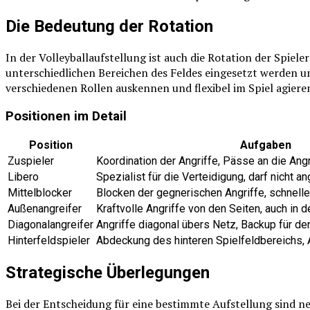
Die Bedeutung der Rotation
In der Volleyballaufstellung ist auch die Rotation der Spiel
unterschiedlichen Bereichen des Feldes eingesetzt werden und
verschiedenen Rollen auskennen und flexibel im Spiel agier
Positionen im Detail
Position
Aufgaben
Zuspieler
Koordination der Angriffe, Pässe an die Angr
Libero
Spezialist für die Verteidigung, darf nicht a
Mittelblocker
Blocken der gegnerischen Angriffe, schnelle
Außenangreifer
Kraftvolle Angriffe von den Seiten, auch in d
Diagonalangreifer
Angriffe diagonal übers Netz, Backup für de
Hinterfeldspieler
Abdeckung des hinteren Spielfeldbereichs,
Strategische Überlegungen
Bei der Entscheidung für eine bestimmte Aufstellung sind ne