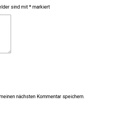
elder sind mit
*
markiert
 meinen nächsten Kommentar speichern.