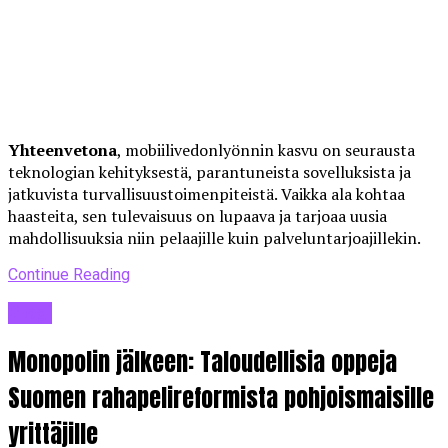
Yhteenvetona
, mobiilivedonlyönnin kasvu on seurausta
teknologian kehityksestä, parantuneista sovelluksista ja
jatkuvista turvallisuustoimenpiteistä. Vaikka ala kohtaa
haasteita, sen tulevaisuus on lupaava ja tarjoaa uusia
mahdollisuuksia niin pelaajille kuin palveluntarjoajillekin.
Continue Reading
Blogi
Monopolin jälkeen: Taloudellisia oppeja
Suomen rahapelireformista pohjoismaisille
yrittäjille