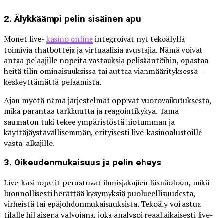
2. Älykkäämpi pelin sisäinen apu
Monet live-
kasino online
integroivat nyt tekoälyllä
toimivia chatbotteja ja virtuaalisia avustajia. Nämä voivat
antaa pelaajille nopeita vastauksia pelisääntöihin, opastaa
heitä tilin ominaisuuksissa tai auttaa vianmäärityksessä –
keskeyttämättä pelaamista.
Ajan myötä nämä järjestelmät oppivat vuorovaikutuksesta,
mikä parantaa tarkkuutta ja reagointikykyä. Tämä
saumaton tuki tekee ympäristöstä hiotumman ja
käyttäjäystävällisemmän, erityisesti live-kasinoalustoille
vasta-alkajille.
3. Oikeudenmukaisuus ja pelin eheys
Live-kasinopelit perustuvat ihmisjakajien läsnäoloon, mikä
luonnollisesti herättää kysymyksiä puolueellisuudesta,
virheistä tai epäjohdonmukaisuuksista. Tekoäly voi astua
tilalle hiljaisena valvojana, joka analysoi reaaliaikaisesti live-