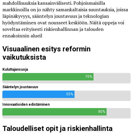
mahdollisuuksia kansainvälisesti. Pohjoismaisilla
markkinoilla on jo nähty samankaltaisia suuntauksia, joissa
läpinäkyvyys, sääntelyn joustavuus ja teknologian
hyödyntäminen ovat nousseet keskiöön. Näitä oppeja voi
soveltaa erityisesti riskienhallinnan ja talouden
ennakoinnin alueil
Visuaalinen esitys reformin
vaikutuksista
Kuluttajansuoja
70%
Sääntelyn joustavuus
55%
Innovaatioiden edistäminen
80%
Taloudelliset opit ja riskienhallinta