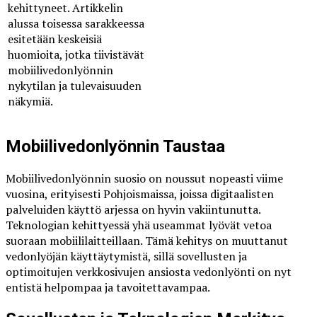
kehittyneet. Artikkelin
alussa toisessa sarakkeessa
esitetään keskeisiä
huomioita, jotka tiivistävät
mobiilivedonlyönnin
nykytilan ja tulevaisuuden
näkymiä.
Mobiilivedonlyönnin Taustaa
Mobiilivedonlyönnin suosio on noussut nopeasti viime
vuosina, erityisesti Pohjoismaissa, joissa digitaalisten
palveluiden käyttö arjessa on hyvin vakiintunutta.
Teknologian kehittyessä yhä useammat lyövät vetoa
suoraan mobiililaitteillaan. Tämä kehitys on muuttanut
vedonlyöjän käyttäytymistä, sillä sovellusten ja
optimoitujen verkkosivujen ansiosta vedonlyönti on nyt
entistä helpompaa ja tavoitettavampaa.