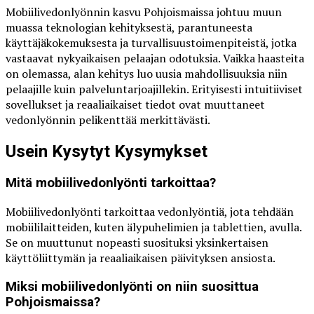
Mobiilivedonlyönnin kasvu Pohjoismaissa johtuu muun
muassa teknologian kehityksestä, parantuneesta
käyttäjäkokemuksesta ja turvallisuustoimenpiteistä, jotka
vastaavat nykyaikaisen pelaajan odotuksia. Vaikka haasteita
on olemassa, alan kehitys luo uusia mahdollisuuksia niin
pelaajille kuin palveluntarjoajillekin. Erityisesti intuitiiviset
sovellukset ja reaaliaikaiset tiedot ovat muuttaneet
vedonlyönnin pelikenttää merkittävästi.
Usein Kysytyt Kysymykset
Mitä mobiilivedonlyönti tarkoittaa?
Mobiilivedonlyönti tarkoittaa vedonlyöntiä, jota tehdään
mobiililaitteiden, kuten älypuhelimien ja tablettien, avulla.
Se on muuttunut nopeasti suosituksi yksinkertaisen
käyttöliittymän ja reaaliaikaisen päivityksen ansiosta.
Miksi mobiilivedonlyönti on niin suosittua
Pohjoismaissa?