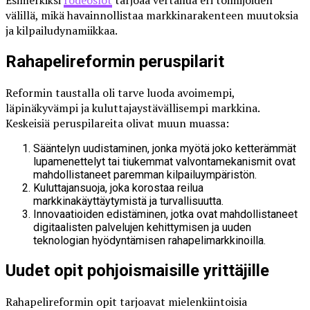
Esimerkiksi
rodeoslot
tarjoaa vertailua eri toimijoiden
välillä, mikä havainnollistaa markkinarakenteen muutoksia
ja kilpailudynamiikkaa.
Rahapelireformin peruspilarit
Reformin taustalla oli tarve luoda avoimempi,
läpinäkyvämpi ja kuluttajaystävällisempi markkina.
Keskeisiä peruspilareita olivat muun muassa:
Sääntelyn uudistaminen, jonka myötä joko ketterämmät
lupamenettelyt tai tiukemmat valvontamekanismit ovat
mahdollistaneet paremman kilpailuympäristön.
Kuluttajansuoja, joka korostaa reilua
markkinakäyttäytymistä ja turvallisuutta.
Innovaatioiden edistäminen, jotka ovat mahdollistaneet
digitaalisten palvelujen kehittymisen ja uuden
teknologian hyödyntämisen rahapelimarkkinoilla.
Uudet opit pohjoismaisille yrittäjille
Rahapelireformin opit tarjoavat mielenkiintoisia