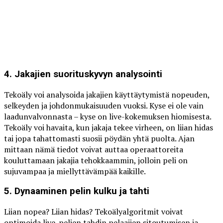
4. Jakajien suorituskyvyn analysointi
Tekoäly voi analysoida jakajien käyttäytymistä nopeuden,
selkeyden ja johdonmukaisuuden vuoksi. Kyse ei ole vain
laadunvalvonnasta – kyse on live-kokemuksen hiomisesta.
Tekoäly voi havaita, kun jakaja tekee virheen, on liian hidas
tai jopa tahattomasti suosii pöydän yhtä puolta. Ajan
mittaan nämä tiedot voivat auttaa operaattoreita
kouluttamaan jakajia tehokkaammin, jolloin peli on
sujuvampaa ja miellyttävämpää kaikille.
5. Dynaaminen pelin kulku ja tahti
Liian nopea? Liian hidas? Tekoälyalgoritmit voivat
optimoida live-pelien tahdin pelaajien sitoutumisen ja