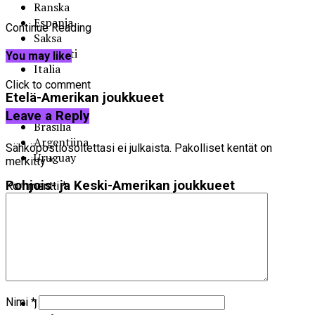
Ranska
Espanja
Continue Reading
Saksa
Englanti
You may like
Italia
Click to comment
Etelä-Amerikan joukkueet
Leave a Reply
Brasilia
Argentiina
Sähköpostiosoitettasi ei julkaista.
Pakolliset kentät on
Uruguay
merkitty
*
Pohjois- ja Keski-Amerikan joukkueet
Kommentti
*
Yhdysvallat
Meksiko
Kanada
Aasian joukkueet
Japani
Nimi
*