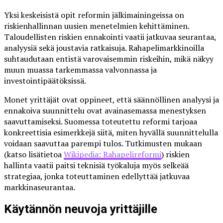
Yksi keskeisistä opit reformin jälkimainingeissa on
riskienhallinnan uusien menetelmien kehittäminen.
Taloudellisten riskien ennakointi vaatii jatkuvaa seurantaa,
analyysiä sekä joustavia ratkaisuja. Rahapelimarkkinoilla
suhtaudutaan entistä varovaisemmin riskeihin, mikä näkyy
muun muassa tarkemmassa valvonnassa ja
investointipäätöksissä.
Monet yrittäjät ovat oppineet, että säännöllinen analyysi ja
ennakoiva suunnittelu ovat avainasemassa menestyksen
saavuttamiseksi. Suomessa toteutettu reformi tarjoaa
konkreettisia esimerkkejä siitä, miten hyvällä suunnittelulla
voidaan saavuttaa parempi tulos. Tutkimusten mukaan
(katso lisätietoa
Wikipedia: Rahapelireformi
) riskien
hallinta vaatii paitsi teknisiä työkaluja myös selkeää
strategiaa, jonka toteuttaminen edellyttää jatkuvaa
markkinaseurantaa.
Käytännön neuvoja yrittäjille