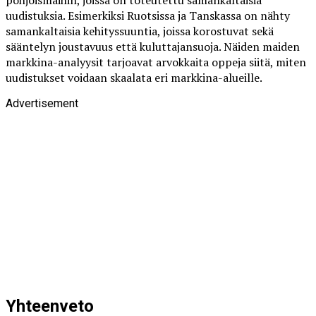
pohjoismaihin, joissa on toteutettu samankaltaisia
uudistuksia. Esimerkiksi Ruotsissa ja Tanskassa on nähty
samankaltaisia kehityssuuntia, joissa korostuvat sekä
sääntelyn joustavuus että kuluttajansuoja. Näiden maiden
markkina-analyysit tarjoavat arvokkaita oppeja siitä, miten
uudistukset voidaan skaalata eri markkina-alueille.
Advertisement
Yhteenveto