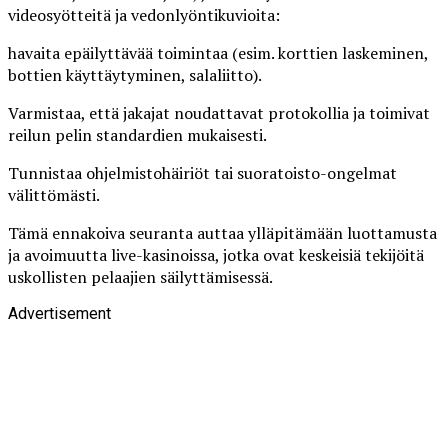
videosyötteitä ja vedonlyöntikuvioita:
havaita epäilyttävää toimintaa (esim. korttien laskeminen,
bottien käyttäytyminen, salaliitto).
Varmistaa, että jakajat noudattavat protokollia ja toimivat
reilun pelin standardien mukaisesti.
Tunnistaa ohjelmistohäiriöt tai suoratoisto-ongelmat
välittömästi.
Tämä ennakoiva seuranta auttaa ylläpitämään luottamusta
ja avoimuutta live-kasinoissa, jotka ovat keskeisiä tekijöitä
uskollisten pelaajien säilyttämisessä.
Advertisement