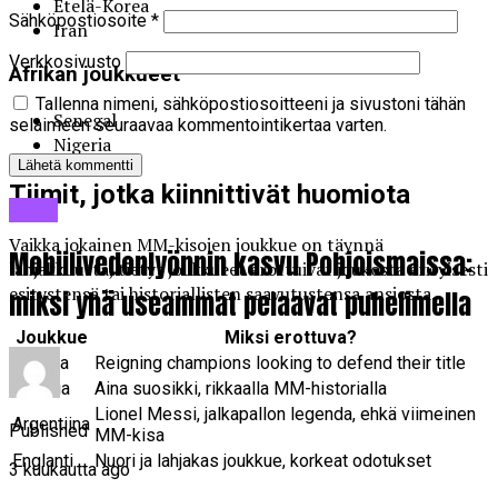
Etelä-Korea
Sähköpostiosoite
*
Iran
Verkkosivusto
Afrikan joukkueet
Tallenna nimeni, sähköpostiosoitteeni ja sivustoni tähän
Senegal
selaimeen seuraavaa kommentointikertaa varten.
Nigeria
Tiimit, jotka kiinnittivät huomiota
Blogi
Vaikka jokainen MM-kisojen joukkue on täynnä
Mobiilivedonlyönnin kasvu Pohjoismaissa:
lahjakkuutta, tietyt joukkueet erottuivat joukosta erityisesti
esitystensä tai historiallisten saavutustensa ansiosta.
miksi yhä useammat pelaavat puhelimella
Joukkue
Miksi erottuva?
Ranska
Reigning champions looking to defend their title
Brasilia
Aina suosikki, rikkaalla MM-historialla
Lionel Messi, jalkapallon legenda, ehkä viimeinen
Argentiina
Published
MM-kisa
Englanti
Nuori ja lahjakas joukkue, korkeat odotukset
3 kuukautta ago