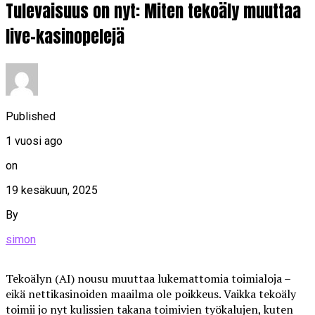
Tulevaisuus on nyt: Miten tekoäly muuttaa
live-kasinopelejä
Published
1 vuosi ago
on
19 kesäkuun, 2025
By
simon
Tekoälyn (AI) nousu muuttaa lukemattomia toimialoja –
eikä nettikasinoiden maailma ole poikkeus. Vaikka tekoäly
toimii jo nyt kulissien takana toimivien työkalujen, kuten