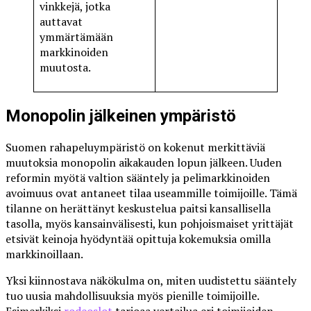
vinkkejä, jotka
auttavat
ymmärtämään
markkinoiden
muutosta.
Monopolin jälkeinen ympäristö
Suomen rahapeluympäristö on kokenut merkittäviä
muutoksia monopolin aikakauden lopun jälkeen. Uuden
reformin myötä valtion sääntely ja pelimarkkinoiden
avoimuus ovat antaneet tilaa useammille toimijoille. Tämä
tilanne on herättänyt keskustelua paitsi kansallisella
tasolla, myös kansainvälisesti, kun pohjoismaiset yrittäjät
etsivät keinoja hyödyntää opittuja kokemuksia omilla
markkinoillaan.
Yksi kiinnostava näkökulma on, miten uudistettu sääntely
tuo uusia mahdollisuuksia myös pienille toimijoille.