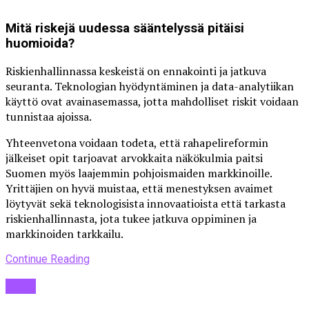
Mitä riskejä uudessa sääntelyssä pitäisi
huomioida?
Riskienhallinnassa keskeistä on ennakointi ja jatkuva
seuranta. Teknologian hyödyntäminen ja data-analytiikan
käyttö ovat avainasemassa, jotta mahdolliset riskit voidaan
tunnistaa ajoissa.
Yhteenvetona voidaan todeta, että rahapelireformin
jälkeiset opit tarjoavat arvokkaita näkökulmia paitsi
Suomen myös laajemmin pohjoismaiden markkinoille.
Yrittäjien on hyvä muistaa, että menestyksen avaimet
löytyvät sekä teknologisista innovaatioista että tarkasta
riskienhallinnasta, jota tukee jatkuva oppiminen ja
markkinoiden tarkkailu.
Continue Reading
Blogi