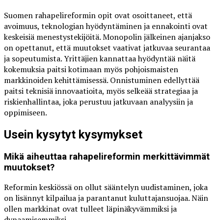
Suomen rahapelireformin opit ovat osoittaneet, että
avoimuus, teknologian hyödyntäminen ja ennakointi ovat
keskeisiä menestystekijöitä. Monopolin jälkeinen ajanjakso
on opettanut, että muutokset vaativat jatkuvaa seurantaa
ja sopeutumista. Yrittäjien kannattaa hyödyntää näitä
kokemuksia paitsi kotimaan myös pohjoismaisten
markkinoiden kehittämisessä. Onnistuminen edellyttää
paitsi teknisiä innovaatioita, myös selkeää strategiaa ja
riskienhallintaa, joka perustuu jatkuvaan analyysiin ja
oppimiseen.
Usein kysytyt kysymykset
Mikä aiheuttaa rahapelireformin merkittävimmät
muutokset?
Reformin keskiössä on ollut sääntelyn uudistaminen, joka
on lisännyt kilpailua ja parantanut kuluttajansuojaa. Näin
ollen markkinat ovat tulleet läpinäkyvämmiksi ja
dynaamisemmiksi.