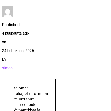
Published
4 kuukautta ago
on
24 huhtikuun, 2026
By
simon
Suomen
rahapelireformi on
muuttanut
markkinoiden
dynamiikkaa ja