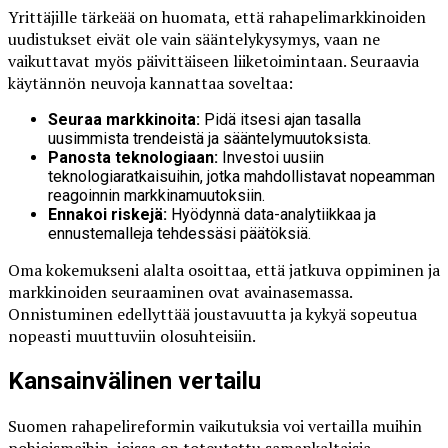
Yrittäjille tärkeää on huomata, että rahapelimarkkinoiden
uudistukset eivät ole vain sääntelykysymys, vaan ne
vaikuttavat myös päivittäiseen liiketoimintaan. Seuraavia
käytännön neuvoja kannattaa soveltaa:
Seuraa markkinoita:
Pidä itsesi ajan tasalla
uusimmista trendeistä ja sääntelymuutoksista.
Panosta teknologiaan:
Investoi uusiin
teknologiaratkaisuihin, jotka mahdollistavat nopeamman
reagoinnin markkinamuutoksiin.
Ennakoi riskejä:
Hyödynnä data-analytiikkaa ja
ennustemalleja tehdessäsi päätöksiä.
Oma kokemukseni alalta osoittaa, että jatkuva oppiminen ja
markkinoiden seuraaminen ovat avainasemassa.
Onnistuminen edellyttää joustavuutta ja kykyä sopeutua
nopeasti muuttuviin olosuhteisiin.
Kansainvälinen vertailu
Suomen rahapelireformin vaikutuksia voi vertailla muihin