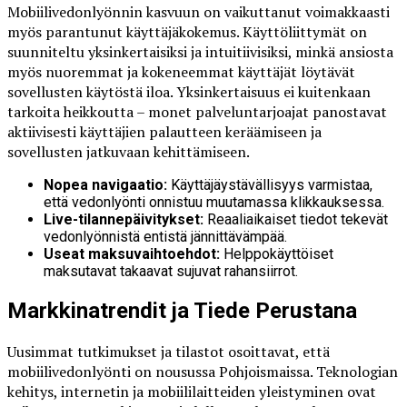
Mobiilivedonlyönnin kasvuun on vaikuttanut voimakkaasti
myös parantunut käyttäjäkokemus. Käyttöliittymät on
suunniteltu yksinkertaisiksi ja intuitiivisiksi, minkä ansiosta
myös nuoremmat ja kokeneemmat käyttäjät löytävät
sovellusten käytöstä iloa. Yksinkertaisuus ei kuitenkaan
tarkoita heikkoutta – monet palveluntarjoajat panostavat
aktiivisesti käyttäjien palautteen keräämiseen ja
sovellusten jatkuvaan kehittämiseen.
Nopea navigaatio:
Käyttäjäystävällisyys varmistaa,
että vedonlyönti onnistuu muutamassa klikkauksessa.
Live-tilannepäivitykset:
Reaaliaikaiset tiedot tekevät
vedonlyönnistä entistä jännittävämpää.
Useat maksuvaihtoehdot:
Helppokäyttöiset
maksutavat takaavat sujuvat rahansiirrot.
Markkinatrendit ja Tiede Perustana
Uusimmat tutkimukset ja tilastot osoittavat, että
mobiilivedonlyönti on nousussa Pohjoismaissa. Teknologian
kehitys, internetin ja mobiililaitteiden yleistyminen ovat