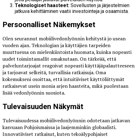
Teknologiset haasteet:
Sovellusten ja järjestelmien
jatkuva kehittäminen vaatii investointeja ja osaamista.
Persoonalliset Näkemykset
Olen seurannut mobiilivedonlyönnin kehitystä jo usean
vuoden ajan. Teknologian ja käyttäjien tarpeiden
muuttuessa on mielenkiintoista huomata, kuinka nopeasti
uudet toimintamallit omaksutaan. On tärkeää, että
palveluntarjoajat reagoivat nopeasti käyttäjäpalautteeseen
ja tarjoavat selkeitä, turvallisia ratkaisuja. Oma
kokemukseni osoittaa, että intuitiiviset käyttöliittymät
ratkaisevat usein monia arjen haasteita, mikä puolestaan
lisää vedonlyönnin suosiota.
Tulevaisuuden Näkymät
Tulevaisuudessa mobiilivedonlyönnin odotetaan jatkavan
kasvuaan Pohjoismaissa ja laajemminkin globaalisti.
Innovatiiviset ratkaisut, kuten tekoälypohjaiset