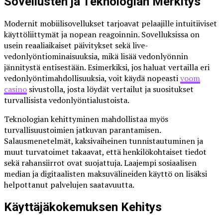
Sovellusten ja Teknologian Merkitys
Modernit mobiilisovellukset tarjoavat pelaajille intuitiiviset
käyttöliittymät ja nopean reagoinnin. Sovelluksissa on
usein reaaliaikaiset päivitykset sekä live-
vedonlyöntiominaisuuksia, mikä lisää vedonlyönnin
jännitystä entisestään. Esimerkiksi, jos haluat vertailla eri
vedonlyöntimahdollisuuksia, voit käydä nopeasti
voom
casino
sivustolla, josta löydät vertailut ja suositukset
turvallisista vedonlyöntialustoista.
Teknologian kehittyminen mahdollistaa myös
turvallisuustoimien jatkuvan parantamisen.
Salausmenetelmät, kaksivaiheinen tunnistautuminen ja
muut turvatoimet takaavat, että henkilökohtaiset tiedot
sekä rahansiirrot ovat suojattuja. Laajempi sosiaalisen
median ja digitaalisten maksuvälineiden käyttö on lisäksi
helpottanut palvelujen saatavuutta.
Käyttäjäkokemuksen Kehitys