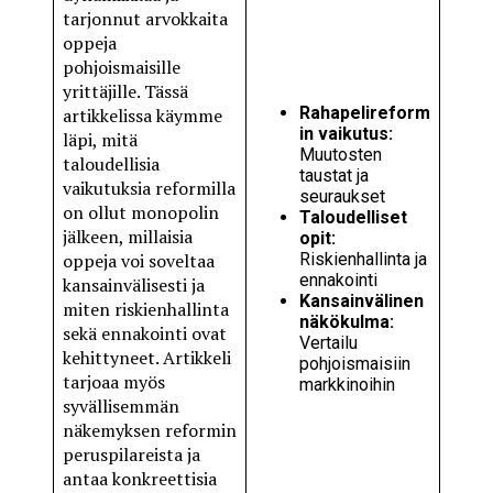
tarjonnut arvokkaita
oppeja
pohjoismaisille
yrittäjille. Tässä
Rahapelireform
artikkelissa käymme
in vaikutus:
läpi, mitä
Muutosten
taloudellisia
taustat ja
vaikutuksia reformilla
seuraukset
on ollut monopolin
Taloudelliset
jälkeen, millaisia
opit:
oppeja voi soveltaa
Riskienhallinta ja
ennakointi
kansainvälisesti ja
Kansainvälinen
miten riskienhallinta
näkökulma:
sekä ennakointi ovat
Vertailu
kehittyneet. Artikkeli
pohjoismaisiin
tarjoaa myös
markkinoihin
syvällisemmän
näkemyksen reformin
peruspilareista ja
antaa konkreettisia