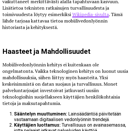
vaikuttaneet merkittävästi alalla tapahtuvaan kasvuun.
Lisätietoa teknisten ratkaisujen turvallisuudesta ja
toimivuudesta löytyy esimerkiksi
Wikipedia-sivulta
. Tämä
lähde tarjoaa kattavaa tietoa mobiilivedonlyönnin
historiasta ja kehityksestä.
Haasteet ja Mahdollisuudet
Mobiilivedonlyönnin kehitys ei kuitenkaan ole
ongelmatonta. Vaikka teknologinen kehitys on luonut uusia
mahdollisuuksia, siihen liittyy myös haasteita. Yksi
keskeisimmistä on datan suojaus ja turvallisuus. Monet
palveluntarjoajat investoivat jatkuvasti uusiin
teknologioihin suojellakseen käyttäjien henkilökohtaisia
tietoja ja maksutapahtumia.
Sääntelyn muuttuminen:
Lainsäädäntöä päivitetään
vastaamaan digitaalisen vedonlyönnin trendejä.
Käyttäjien luottamus:
Turvallisuus on avainasemassa,
jotta pelaajat jatkavat palveluiden käyttöä.