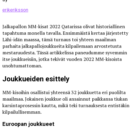
erikeriksson
Jalkapallon MM-kisat 2022 Qatarissa olivat historiallinen
tapahtuma monella tavalla. Ensimmäistä kertaa järjestetty
Lähi-idän maassa, tämä turnaus toi yhteen maailman
parhaita jalkapallojoukkueita kilpailemaan arvostetusta
mestaruudesta. Tässä artikkelissa paneudumme syvemmin
itse joukkueisiin, jotka tekivät vuoden 2022 MM-kisoista
unohtumattoman.
Joukkueiden esittely
MM-kisoihin osallistui yhteensä 32 joukkuetta eri puolilta
maailmaa. Jokainen joukkue oli ansainnut paikkansa tiukan
karsintaprosessin kautta, mikä teki turnauksesta entistäkin
kilpailullisemman.
Euroopan joukkueet