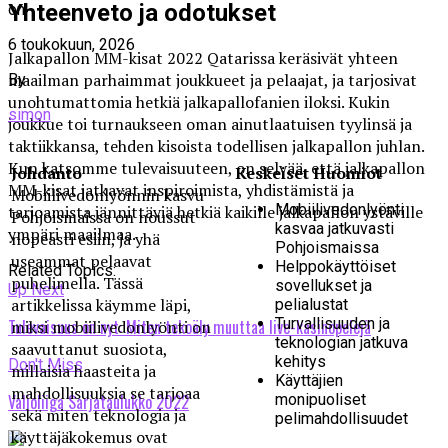
Yhteenveto ja odotukset
on
6 toukokuun, 2026
Jalkapallon MM-kisat 2022 Qatarissa keräsivät yhteen
maailman parhaimmat joukkueet ja pelaajat, ja tarjosivat
By
unohtumattomia hetkiä jalkapallofanien iloksi. Kukin
simon
joukkue toi turnaukseen oman ainutlaatuisen tyylinsä ja
taktiikkansa, tehden kisoista todellisen jalkapallon juhlan.
Kun katsomme tulevaisuuteen, on selvää, että jalkapallon
Johdanto
Keskeiset Huomiot
MM-kisat jatkavat inspiroimista, yhdistämistä ja
Mobiilivedonlyönnin kasvu
Mobiilivedonlyönti
tarjoamista jännittäviä hetkiä kaikille jalkapallon ystäville
Pohjoismaissa on noussut
kasvaa jatkuvasti
ympäri maailmaa.
nopeasti esiin, ja yhä
Pohjoismaissa
useammat pelaavat
Helppokäyttöiset
Related Topics:
puhelimella. Tässä
sovellukset ja
Up Next
artikkelissa käymme läpi,
pelialustat
Turvallisuuden ja
Tulevaisuus on nyt: Miten tekoäly muuttaa live-kasinopelejä
miksi mobiilivedonlyönti on
teknologian jatkuva
saavuttanut suosiota,
kehitys
Don't Miss
millaisia haasteita ja
Käyttäjien
mahdollisuuksia se tarjoaa
Valioliiga Sarjataulukko 2022
monipuoliset
sekä miten teknologia ja
pelimahdollisuudet
käyttäjäkokemus ovat