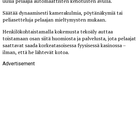
uusia pelaajia automaattisten kehotusten avulla.
Säätää dynaamisesti kamerakulmia, pöytänäkymiä tai
peliasetteluja pelaajan mieltymysten mukaan.
Henkilökohtaistamalla kokemusta tekoäly auttaa
toistamaan osan siitä huomiosta ja palvelusta, jota pelaajat
saattavat saada korkeatasoisessa fyysisessä kasinossa –
ilman, että he lähtevät kotoa.
Advertisement