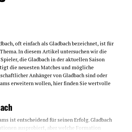
 Frage der individuellen Qualität der Spieler,
richtung des Teams und der Analyse des Gegners
 variables Spiel, das sowohl auf Ballbesitz als
tet sein kann.
iererkette und Skhiri als defensivem Mittelfeldspieler legt
ach, oft einfach als Gladbach bezeichnet, ist für
 Defensive.
Thema. In diesem Artikel untersuchen wir die
wie Hector und Drexler soll das Spiel nach vorne gestaltet
 Spieler, die Gladbach in der aktuellen Saison
tigt die neuesten Matches und mögliche
schaftlicher Anhänger von Gladbach sind oder
s Zielstürmer und Duda dahinter setzt der FC Köln auf eine
 Präsenz und technischer Finesse.
ams erweitern wollen, hier finden Sie wertvolle
bach
lt die strategische Planung und die Flexibilität
 Mischung aus erfahrenen Spielern und jungen
ams ist entscheidend für seinen Erfolg. Gladbach
hen Ausrichtung, ist der 1. FC Köln bestens
ationen ausprobiert, aber welche Formation