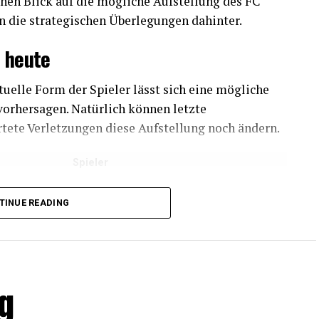
inen Blick auf die mögliche Aufstellung des FC
n die strategischen Überlegungen dahinter.
n heute
ktuelle Form der Spieler lässt sich eine mögliche
 vorhersagen. Natürlich können letzte
tete Verletzungen diese Aufstellung noch ändern.
Spieler
TINUE READING
zichos, Jonas Hector
Hector, Dominick Drexler
, Ondrej Duda
nter der heutigen Aufstellung
ng