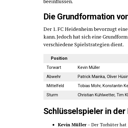
beeinflussen.
Die Grundformation vo
Der 1. FC Heidenheim bevorzugt eine f
kann. Jedoch hat sich eine Grundforma
verschiedene Spielstrategien dient.
Position
Torwart
Kevin Müller
Abwehr
Patrick Mainka, Oliver Hü
Mittelfeld
Tobias Mohr, Konstantin Ke
Sturm
Christian Kühlwetter, Tim K
Schlüsselspieler in de
Kevin Müller
– Der Torhüter hat s