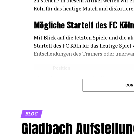
zu stehen? In diesem Artikel werfen wir e
Köln für das heutige Match und diskutiere
Mögliche Startelf des FC Köl
Mit Blick auf die letzten Spiele und die a
Startelf des FC Köln für das heutige Spiel
Entscheidungen des Trainers oder unerwar
Position
Torwart
Tim Horn
CON
Verteidigung
Jorge Meré, Rafael C
Mittelfeld
Ellyes Skhiri, Jonas 
Angriff
Sebastian Andersson
BLOG
Strategische Überlegungen hi
Gladbach Aufstellu