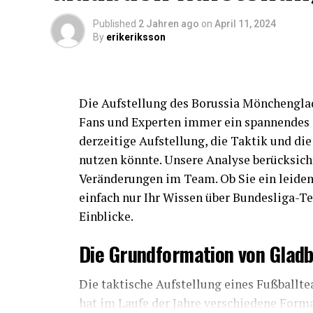
Die Auswahl der Startelf ist nicht nur eine
sondern hängt eng mit der taktischen Aus
Published
2 Jahren ago
on
April 11, 2024
By
erikeriksson
zusammen. Der FC Köln ist bekannt für sein
auch auf schnelle Gegenangriffe ausgerich
Defensive Stabilität: Mit einer soliden V
Die Aufstellung des Borussia Mönchengladb
der FC Köln großen Wert auf eine stabile
Fans und Experten immer ein spannendes 
Kreativität im Mittelfeld: Durch Spieler 
derzeitige Aufstellung, die Taktik und die
und Chancen kreiert werden.
nutzen könnte. Unsere Analyse berücksich
Veränderungen im Team. Ob Sie ein leiden
Variabilität im Angriff: Mit Andersson al
gefährliche Kombination aus physischer
einfach nur Ihr Wissen über Bundesliga-Te
Einblicke.
Fazit
Die Grundformation von Glad
Die heutige Aufstellung des FC Köln spiege
des Teams wider. Mit einer ausgewogenen
Die taktische Aufstellung eines Fußballte
Talenten, gepaart mit einer klugen taktisc
hat im Laufe der Jahre verschiedene Form