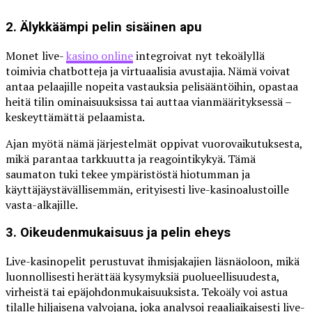
2. Älykkäämpi pelin sisäinen apu
Monet live-
kasino online
integroivat nyt tekoälyllä
toimivia chatbotteja ja virtuaalisia avustajia. Nämä voivat
antaa pelaajille nopeita vastauksia pelisääntöihin, opastaa
heitä tilin ominaisuuksissa tai auttaa vianmäärityksessä –
keskeyttämättä pelaamista.
Ajan myötä nämä järjestelmät oppivat vuorovaikutuksesta,
mikä parantaa tarkkuutta ja reagointikykyä. Tämä
saumaton tuki tekee ympäristöstä hiotumman ja
käyttäjäystävällisemmän, erityisesti live-kasinoalustoille
vasta-alkajille.
3. Oikeudenmukaisuus ja pelin eheys
Live-kasinopelit perustuvat ihmisjakajien läsnäoloon, mikä
luonnollisesti herättää kysymyksiä puolueellisuudesta,
virheistä tai epäjohdonmukaisuuksista. Tekoäly voi astua
tilalle hiljaisena valvojana, joka analysoi reaaliaikaisesti live-