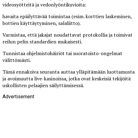
videosyötteitä ja vedonlyöntikuvioita:
havaita epäilyttävää toimintaa (esim. korttien laskeminen,
bottien käyttäytyminen, salaliitto).
Varmistaa, että jakajat noudattavat protokollia ja toimivat
reilun pelin standardien mukaisesti.
Tunnistaa ohjelmistohäiriöt tai suoratoisto-ongelmat
välittömästi.
Tämä ennakoiva seuranta auttaa ylläpitämään luottamusta
ja avoimuutta live-kasinoissa, jotka ovat keskeisiä tekijöitä
uskollisten pelaajien säilyttämisessä.
Advertisement