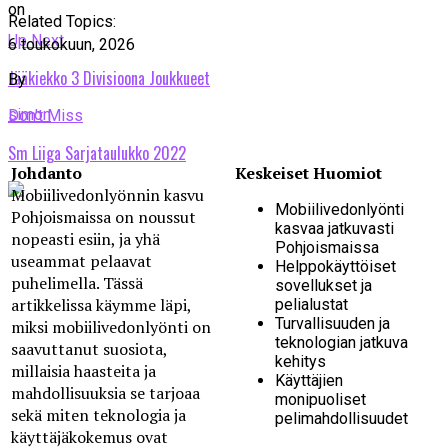
on
Related Topics:
Up Next
6 toukokuun, 2026
Jääkiekko 3 Divisioona Joukkueet
By
simon
Don't Miss
Sm Liiga Sarjataulukko 2022
Johdanto
Keskeiset Huomiot
Mobiilivedonlyönnin kasvu
Mobiilivedonlyönti
Pohjoismaissa on noussut
kasvaa jatkuvasti
nopeasti esiin, ja yhä
Pohjoismaissa
useammat pelaavat
Helppokäyttöiset
puhelimella. Tässä
sovellukset ja
artikkelissa käymme läpi,
pelialustat
Turvallisuuden ja
miksi mobiilivedonlyönti on
teknologian jatkuva
saavuttanut suosiota,
kehitys
millaisia haasteita ja
Käyttäjien
mahdollisuuksia se tarjoaa
monipuoliset
sekä miten teknologia ja
pelimahdollisuudet
käyttäjäkokemus ovat