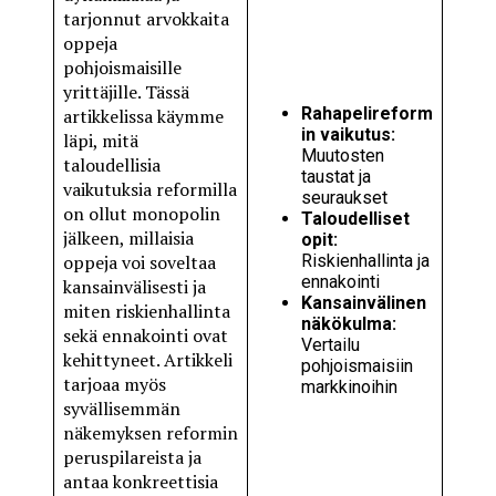
tarjonnut arvokkaita
oppeja
pohjoismaisille
yrittäjille. Tässä
Rahapelireform
artikkelissa käymme
in vaikutus:
läpi, mitä
Muutosten
taloudellisia
taustat ja
vaikutuksia reformilla
seuraukset
on ollut monopolin
Taloudelliset
jälkeen, millaisia
opit:
oppeja voi soveltaa
Riskienhallinta ja
ennakointi
kansainvälisesti ja
Kansainvälinen
miten riskienhallinta
näkökulma:
sekä ennakointi ovat
Vertailu
kehittyneet. Artikkeli
pohjoismaisiin
tarjoaa myös
markkinoihin
syvällisemmän
näkemyksen reformin
peruspilareista ja
antaa konkreettisia