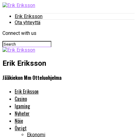
Erik Eriksson
Ota yhteyttä
Connect with us
Erik Eriksson
Jääkiekon Mm Otteluohjelma
Erik Eriksson
Casino
Igaming
Nyheter
Nöje
Övrigt
Ekonomi