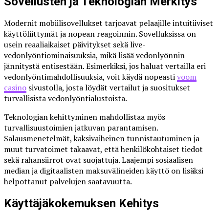
Sovellusten ja Teknologian Merkitys
Modernit mobiilisovellukset tarjoavat pelaajille intuitiiviset
käyttöliittymät ja nopean reagoinnin. Sovelluksissa on
usein reaaliaikaiset päivitykset sekä live-
vedonlyöntiominaisuuksia, mikä lisää vedonlyönnin
jännitystä entisestään. Esimerkiksi, jos haluat vertailla eri
vedonlyöntimahdollisuuksia, voit käydä nopeasti
voom
casino
sivustolla, josta löydät vertailut ja suositukset
turvallisista vedonlyöntialustoista.
Teknologian kehittyminen mahdollistaa myös
turvallisuustoimien jatkuvan parantamisen.
Salausmenetelmät, kaksivaiheinen tunnistautuminen ja
muut turvatoimet takaavat, että henkilökohtaiset tiedot
sekä rahansiirrot ovat suojattuja. Laajempi sosiaalisen
median ja digitaalisten maksuvälineiden käyttö on lisäksi
helpottanut palvelujen saatavuutta.
Käyttäjäkokemuksen Kehitys