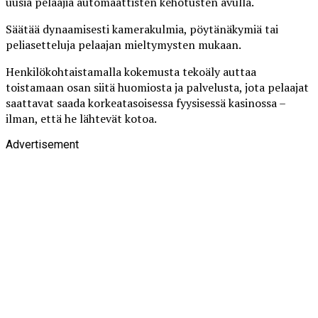
uusia pelaajia automaattisten kehotusten avulla.
Säätää dynaamisesti kamerakulmia, pöytänäkymiä tai
peliasetteluja pelaajan mieltymysten mukaan.
Henkilökohtaistamalla kokemusta tekoäly auttaa
toistamaan osan siitä huomiosta ja palvelusta, jota pelaajat
saattavat saada korkeatasoisessa fyysisessä kasinossa –
ilman, että he lähtevät kotoa.
Advertisement