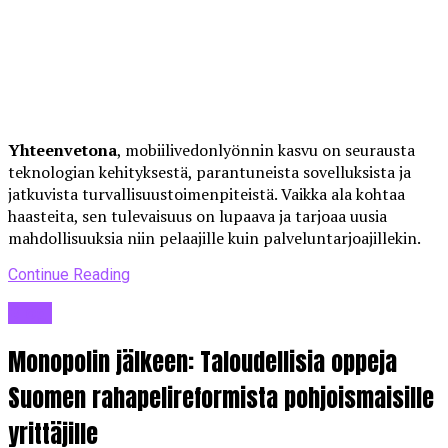
Yhteenvetona
, mobiilivedonlyönnin kasvu on seurausta
teknologian kehityksestä, parantuneista sovelluksista ja
jatkuvista turvallisuustoimenpiteistä. Vaikka ala kohtaa
haasteita, sen tulevaisuus on lupaava ja tarjoaa uusia
mahdollisuuksia niin pelaajille kuin palveluntarjoajillekin.
Continue Reading
Blogi
Monopolin jälkeen: Taloudellisia oppeja
Suomen rahapelireformista pohjoismaisille
yrittäjille