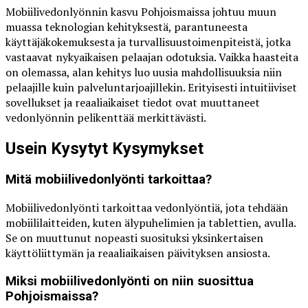
Mobiilivedonlyönnin kasvu Pohjoismaissa johtuu muun
muassa teknologian kehityksestä, parantuneesta
käyttäjäkokemuksesta ja turvallisuustoimenpiteistä, jotka
vastaavat nykyaikaisen pelaajan odotuksia. Vaikka haasteita
on olemassa, alan kehitys luo uusia mahdollisuuksia niin
pelaajille kuin palveluntarjoajillekin. Erityisesti intuitiiviset
sovellukset ja reaaliaikaiset tiedot ovat muuttaneet
vedonlyönnin pelikenttää merkittävästi.
Usein Kysytyt Kysymykset
Mitä mobiilivedonlyönti tarkoittaa?
Mobiilivedonlyönti tarkoittaa vedonlyöntiä, jota tehdään
mobiililaitteiden, kuten älypuhelimien ja tablettien, avulla.
Se on muuttunut nopeasti suosituksi yksinkertaisen
käyttöliittymän ja reaaliaikaisen päivityksen ansiosta.
Miksi mobiilivedonlyönti on niin suosittua
Pohjoismaissa?