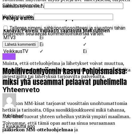
samalla hyvää seuraa ja tunnelmaa.
Sähköpostiosoite
*
Verkkosivusto
Pelejä esittävät kanavat ja palvelut
Tallenna nimeni, sähköpostiosoitteeni ja sivustoni tähän
Kanava/Palvelu
Vapaasti saatavilla
Maksullinen
selaimeen seuraavaa kommentointikertaa varten.
MTV3
Ei
✓
C More
Ei
✓
VeikkausTV
✓
Ei
Blogi
Muista, että otteluohjelma ja lähetykset voivat muuttua,
Mobiilivedonlyönnin kasvu Pohjoismaissa:
joten on suositeltavaa tarkistaa uusimmat tiedot virallisilta
järjestäjiltä tai lähetyksiä tarjoavilta palveluilta.
miksi yhä useammat pelaavat puhelimella
Yhteenveto
Jääkiekon MM-kisat tarjoavat vuosittain unohtumattomia
hetkiä ja tarinoita. Olipa suosikkijoukkueesi mikä tahansa,
Published
MM-kisat tuovat yhteen urheilun ystäviä ympäri maailman.
Toivomme, että tämä opas auttaa sinua seuraamaan
3 kuukautta ago
jääkiekon MM-otteluohjelmaa
ja