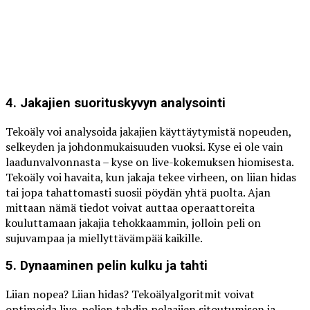
4. Jakajien suorituskyvyn analysointi
Tekoäly voi analysoida jakajien käyttäytymistä nopeuden,
selkeyden ja johdonmukaisuuden vuoksi. Kyse ei ole vain
laadunvalvonnasta – kyse on live-kokemuksen hiomisesta.
Tekoäly voi havaita, kun jakaja tekee virheen, on liian hidas
tai jopa tahattomasti suosii pöydän yhtä puolta. Ajan
mittaan nämä tiedot voivat auttaa operaattoreita
kouluttamaan jakajia tehokkaammin, jolloin peli on
sujuvampaa ja miellyttävämpää kaikille.
5. Dynaaminen pelin kulku ja tahti
Liian nopea? Liian hidas? Tekoälyalgoritmit voivat
optimoida live-pelien tahdin pelaajien sitoutumisen ja