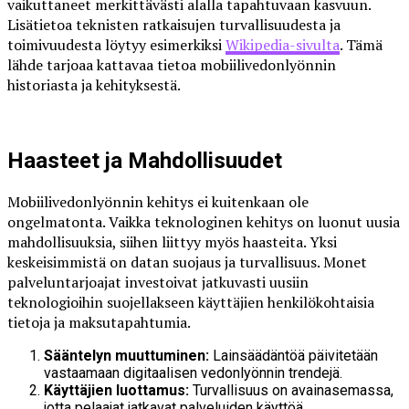
vaikuttaneet merkittävästi alalla tapahtuvaan kasvuun.
Lisätietoa teknisten ratkaisujen turvallisuudesta ja
toimivuudesta löytyy esimerkiksi
Wikipedia-sivulta
. Tämä
lähde tarjoaa kattavaa tietoa mobiilivedonlyönnin
historiasta ja kehityksestä.
Haasteet ja Mahdollisuudet
Mobiilivedonlyönnin kehitys ei kuitenkaan ole
ongelmatonta. Vaikka teknologinen kehitys on luonut uusia
mahdollisuuksia, siihen liittyy myös haasteita. Yksi
keskeisimmistä on datan suojaus ja turvallisuus. Monet
palveluntarjoajat investoivat jatkuvasti uusiin
teknologioihin suojellakseen käyttäjien henkilökohtaisia
tietoja ja maksutapahtumia.
Sääntelyn muuttuminen:
Lainsäädäntöä päivitetään
vastaamaan digitaalisen vedonlyönnin trendejä.
Käyttäjien luottamus:
Turvallisuus on avainasemassa,
jotta pelaajat jatkavat palveluiden käyttöä.