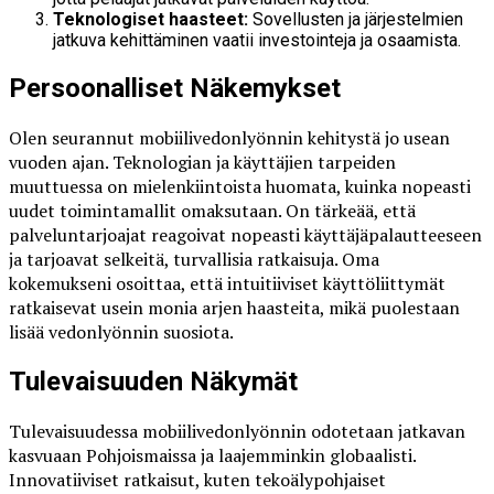
Teknologiset haasteet:
Sovellusten ja järjestelmien
jatkuva kehittäminen vaatii investointeja ja osaamista.
Persoonalliset Näkemykset
Olen seurannut mobiilivedonlyönnin kehitystä jo usean
vuoden ajan. Teknologian ja käyttäjien tarpeiden
muuttuessa on mielenkiintoista huomata, kuinka nopeasti
uudet toimintamallit omaksutaan. On tärkeää, että
palveluntarjoajat reagoivat nopeasti käyttäjäpalautteeseen
ja tarjoavat selkeitä, turvallisia ratkaisuja. Oma
kokemukseni osoittaa, että intuitiiviset käyttöliittymät
ratkaisevat usein monia arjen haasteita, mikä puolestaan
lisää vedonlyönnin suosiota.
Tulevaisuuden Näkymät
Tulevaisuudessa mobiilivedonlyönnin odotetaan jatkavan
kasvuaan Pohjoismaissa ja laajemminkin globaalisti.
Innovatiiviset ratkaisut, kuten tekoälypohjaiset