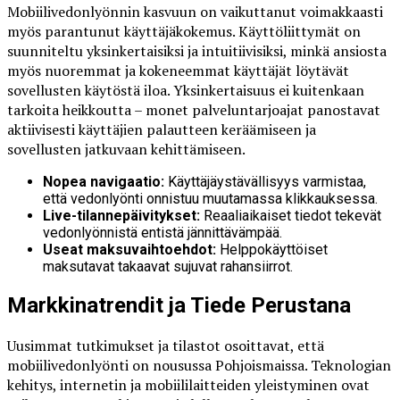
Mobiilivedonlyönnin kasvuun on vaikuttanut voimakkaasti
myös parantunut käyttäjäkokemus. Käyttöliittymät on
suunniteltu yksinkertaisiksi ja intuitiivisiksi, minkä ansiosta
myös nuoremmat ja kokeneemmat käyttäjät löytävät
sovellusten käytöstä iloa. Yksinkertaisuus ei kuitenkaan
tarkoita heikkoutta – monet palveluntarjoajat panostavat
aktiivisesti käyttäjien palautteen keräämiseen ja
sovellusten jatkuvaan kehittämiseen.
Nopea navigaatio:
Käyttäjäystävällisyys varmistaa,
että vedonlyönti onnistuu muutamassa klikkauksessa.
Live-tilannepäivitykset:
Reaaliaikaiset tiedot tekevät
vedonlyönnistä entistä jännittävämpää.
Useat maksuvaihtoehdot:
Helppokäyttöiset
maksutavat takaavat sujuvat rahansiirrot.
Markkinatrendit ja Tiede Perustana
Uusimmat tutkimukset ja tilastot osoittavat, että
mobiilivedonlyönti on nousussa Pohjoismaissa. Teknologian
kehitys, internetin ja mobiililaitteiden yleistyminen ovat