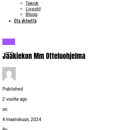
Teknik
Livsstil
Blogg
Ota yhteyttä
Blogi
Jääkiekon Mm Otteluohjelma
Published
2 vuotta ago
on
4 maaliskuun, 2024
By