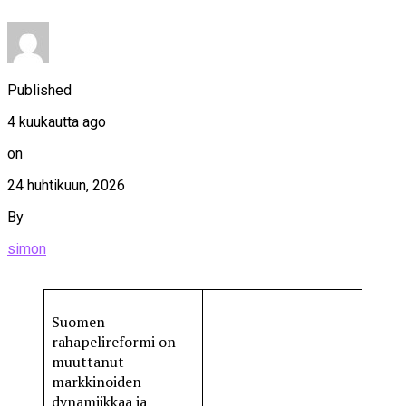
Published
4 kuukautta ago
on
24 huhtikuun, 2026
By
simon
Suomen
rahapelireformi on
muuttanut
markkinoiden
dynamiikkaa ja