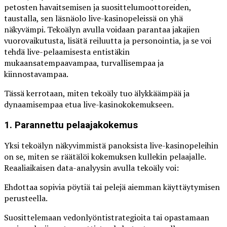
petosten havaitsemisen ja suosittelumoottoreiden,
taustalla, sen läsnäolo live-kasinopeleissä on yhä
näkyvämpi. Tekoälyn avulla voidaan parantaa jakajien
vuorovaikutusta, lisätä reiluutta ja personointia, ja se voi
tehdä live-pelaamisesta entistäkin
mukaansatempaavampaa, turvallisempaa ja
kiinnostavampaa.
Tässä kerrotaan, miten tekoäly tuo älykkäämpää ja
dynaamisempaa etua live-kasinokokemukseen.
1. Parannettu pelaajakokemus
Yksi tekoälyn näkyvimmistä panoksista live-kasinopeleihin
on se, miten se räätälöi kokemuksen kullekin pelaajalle.
Reaaliaikaisen data-analyysin avulla tekoäly voi:
Ehdottaa sopivia pöytiä tai pelejä aiemman käyttäytymisen
perusteella.
Suosittelemaan vedonlyöntistrategioita tai opastamaan