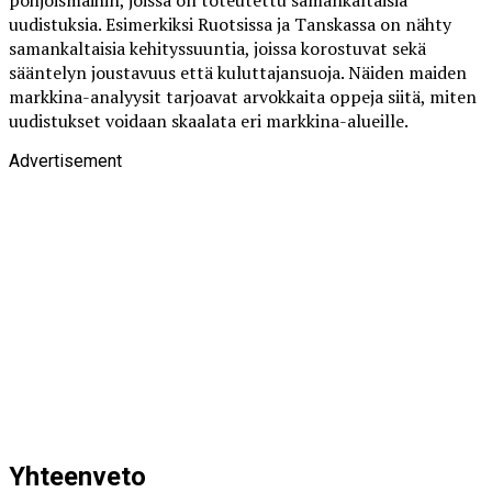
pohjoismaihin, joissa on toteutettu samankaltaisia
uudistuksia. Esimerkiksi Ruotsissa ja Tanskassa on nähty
samankaltaisia kehityssuuntia, joissa korostuvat sekä
sääntelyn joustavuus että kuluttajansuoja. Näiden maiden
markkina-analyysit tarjoavat arvokkaita oppeja siitä, miten
uudistukset voidaan skaalata eri markkina-alueille.
Advertisement
Yhteenveto