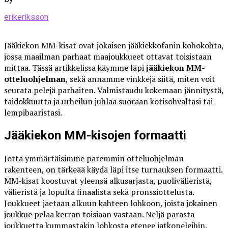
erikeriksson
Jääkiekon MM-kisat ovat jokaisen jääkiekkofanin kohokohta,
jossa maailman parhaat maajoukkueet ottavat toisistaan
mittaa. Tässä artikkelissa käymme läpi
jääkiekon MM-
otteluohjelman
, sekä annamme vinkkejä siitä, miten voit
seurata pelejä parhaiten. Valmistaudu kokemaan jännitystä,
taidokkuutta ja urheilun juhlaa suoraan kotisohvaltasi tai
lempibaaristasi.
Jääkiekon MM-kisojen formaatti
Jotta ymmärtäisimme paremmin otteluohjelman
rakenteen, on tärkeää käydä läpi itse turnauksen formaatti.
MM-kisat koostuvat yleensä alkusarjasta, puolivälieristä,
välieristä ja lopulta finaalista sekä pronssiottelusta.
Joukkueet jaetaan alkuun kahteen lohkoon, joista jokainen
joukkue pelaa kerran toisiaan vastaan. Neljä parasta
joukkuetta kummastakin lohkosta etenee jatkopeleihin.