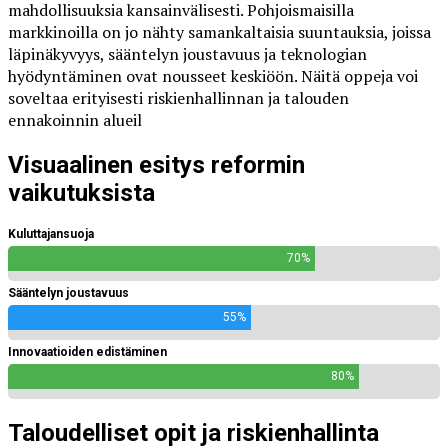
mahdollisuuksia kansainvälisesti. Pohjoismaisilla
markkinoilla on jo nähty samankaltaisia suuntauksia, joissa
läpinäkyvyys, sääntelyn joustavuus ja teknologian
hyödyntäminen ovat nousseet keskiöön. Näitä oppeja voi
soveltaa erityisesti riskienhallinnan ja talouden
ennakoinnin alueil
Visuaalinen esitys reformin
vaikutuksista
Kuluttajansuoja
70%
Sääntelyn joustavuus
55%
Innovaatioiden edistäminen
80%
Taloudelliset opit ja riskienhallinta