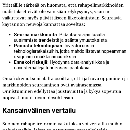
Yrittäjille tärkeää on huomata, että rahapelimarkkinoiden
uudistukset eivät ole vain sääntelykysymys, vaan ne
vaikuttavat myös päivittäiseen liiketoimintaan. Seuraavia
käytännön neuvoja kannattaa soveltaa:
Seuraa markkinoita:
Pidä itsesi ajan tasalla
uusimmista trendeistä ja sääntelymuutoksista.
Panosta teknologiaan:
Investoi uusiin
teknologiaratkaisuihin, jotka mahdollistavat nopeamman
reagoinnin markkinamuutoksiin.
Ennakoi riskejä:
Hyödynnä data-analytiikkaa ja
ennustemalleja tehdessäsi päätöksiä.
Oma kokemukseni alalta osoittaa, että jatkuva oppiminen ja
markkinoiden seuraaminen ovat avainasemassa.
Onnistuminen edellyttää joustavuutta ja kykyä sopeutua
nopeasti muuttuviin olosuhteisiin.
Kansainvälinen vertailu
Suomen rahapelireformin vaikutuksia voi vertailla muihin