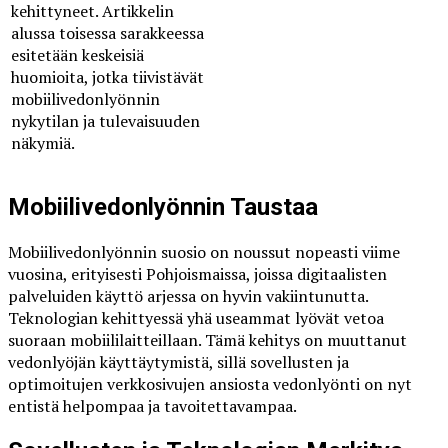
kehittyneet. Artikkelin
alussa toisessa sarakkeessa
esitetään keskeisiä
huomioita, jotka tiivistävät
mobiilivedonlyönnin
nykytilan ja tulevaisuuden
näkymiä.
Mobiilivedonlyönnin Taustaa
Mobiilivedonlyönnin suosio on noussut nopeasti viime
vuosina, erityisesti Pohjoismaissa, joissa digitaalisten
palveluiden käyttö arjessa on hyvin vakiintunutta.
Teknologian kehittyessä yhä useammat lyövät vetoa
suoraan mobiililaitteillaan. Tämä kehitys on muuttanut
vedonlyöjän käyttäytymistä, sillä sovellusten ja
optimoitujen verkkosivujen ansiosta vedonlyönti on nyt
entistä helpompaa ja tavoitettavampaa.