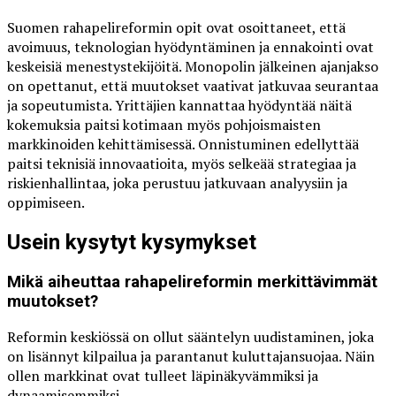
Suomen rahapelireformin opit ovat osoittaneet, että
avoimuus, teknologian hyödyntäminen ja ennakointi ovat
keskeisiä menestystekijöitä. Monopolin jälkeinen ajanjakso
on opettanut, että muutokset vaativat jatkuvaa seurantaa
ja sopeutumista. Yrittäjien kannattaa hyödyntää näitä
kokemuksia paitsi kotimaan myös pohjoismaisten
markkinoiden kehittämisessä. Onnistuminen edellyttää
paitsi teknisiä innovaatioita, myös selkeää strategiaa ja
riskienhallintaa, joka perustuu jatkuvaan analyysiin ja
oppimiseen.
Usein kysytyt kysymykset
Mikä aiheuttaa rahapelireformin merkittävimmät
muutokset?
Reformin keskiössä on ollut sääntelyn uudistaminen, joka
on lisännyt kilpailua ja parantanut kuluttajansuojaa. Näin
ollen markkinat ovat tulleet läpinäkyvämmiksi ja
dynaamisemmiksi.