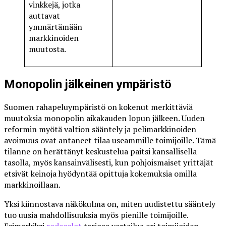
vinkkejä, jotka
auttavat
ymmärtämään
markkinoiden
muutosta.
Monopolin jälkeinen ympäristö
Suomen rahapeluympäristö on kokenut merkittäviä
muutoksia monopolin aikakauden lopun jälkeen. Uuden
reformin myötä valtion sääntely ja pelimarkkinoiden
avoimuus ovat antaneet tilaa useammille toimijoille. Tämä
tilanne on herättänyt keskustelua paitsi kansallisella
tasolla, myös kansainvälisesti, kun pohjoismaiset yrittäjät
etsivät keinoja hyödyntää opittuja kokemuksia omilla
markkinoillaan.
Yksi kiinnostava näkökulma on, miten uudistettu sääntely
tuo uusia mahdollisuuksia myös pienille toimijoille.