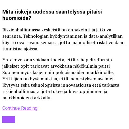
Mitä riskejä uudessa sääntelyssä pitäisi
huomioida?
Riskienhallinnassa keskeistä on ennakointi ja jatkuva
seuranta. Teknologian hyödyntäminen ja data-analytiikan
käyttö ovat avainasemassa, jotta mahdolliset riskit voidaan
tunnistaa ajoissa.
Yhteenvetona voidaan todeta, että rahapelireformin
jälkeiset opit tarjoavat arvokkaita näkökulmia paitsi
Suomen myös laajemmin pohjoismaiden markkinoille.
Yrittäjien on hyvä muistaa, että menestyksen avaimet
löytyvät sekä teknologisista innovaatioista että tarkasta
riskienhallinnasta, jota tukee jatkuva oppiminen ja
markkinoiden tarkkailu.
Continue Reading
Blogi