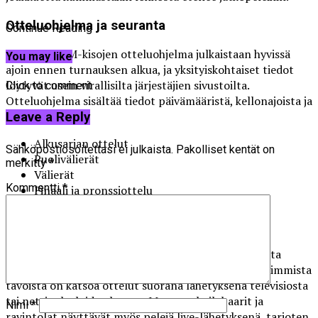
Otteluohjelma ja seuranta
Continue Reading
Jääkiekon MM-kisojen otteluohjelma julkaistaan hyvissä
You may like
ajoin ennen turnauksen alkua, ja yksityiskohtaiset tiedot
löytyvät usein virallisilta järjestäjien sivustoilta.
Click to comment
Otteluohjelma sisältää tiedot päivämääristä, kellonajoista ja
pelipaikoista.
Leave a Reply
Alkusarjan ottelut
Sähköpostiosoitettasi ei julkaista.
Pakolliset kentät on
Puolivälierät
merkitty
*
Välierät
Kommentti
*
Finaali ja pronssiottelu
Kuinka seurata pelejä
Pelejä voi seurata monella eri tavalla, riippuen omista
mieltymyksistäsi ja mahdollisuuksistasi. Yksi suosituimmista
tavoista on katsoa ottelut suorana lähetyksenä televisiosta
tai nettipalveluiden kautta. Monet urheilubaarit ja
Nimi
*
ravintolat näyttävät myös pelejä live-lähetyksenä, tarjoten