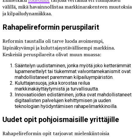
Esimerkiksi
rodeoslot
tarjoaa vertailua eri toimijoiden
välillä, mikä havainnollistaa markkinarakenteen muutoksia
ja kilpailudynamiikkaa.
Rahapelireformin peruspilarit
Reformin taustalla oli tarve luoda avoimempi,
läpinäkyvämpi ja kuluttajaystävällisempi markkina.
Keskeisiä peruspilareita olivat muun muassa:
Sääntelyn uudistaminen, jonka myötä joko ketterämmät
lupamenettelyt tai tiukemmat valvontamekanismit ovat
mahdollistaneet paremman kilpailuympäristön.
Kuluttajansuoja, joka korostaa reilua
markkinakäyttäytymistä ja turvallisuutta.
Innovaatioiden edistäminen, jotka ovat mahdollistaneet
digitaalisten palvelujen kehittymisen ja uuden
teknologian hyödyntämisen rahapelimarkkinoilla.
Uudet opit pohjoismaisille yrittäjille
Rahapelireformin opit tarjoavat mielenkiintoisia