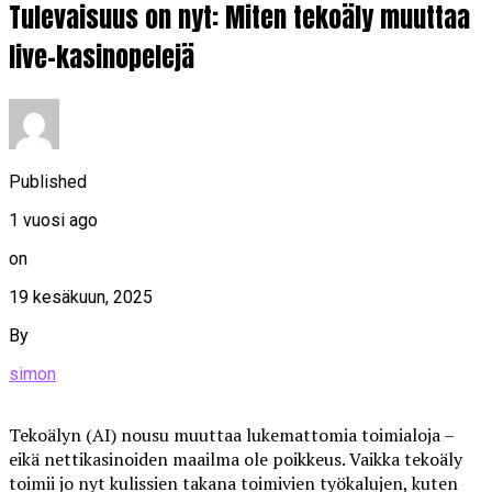
Tulevaisuus on nyt: Miten tekoäly muuttaa
live-kasinopelejä
Published
1 vuosi ago
on
19 kesäkuun, 2025
By
simon
Tekoälyn (AI) nousu muuttaa lukemattomia toimialoja –
eikä nettikasinoiden maailma ole poikkeus. Vaikka tekoäly
toimii jo nyt kulissien takana toimivien työkalujen, kuten