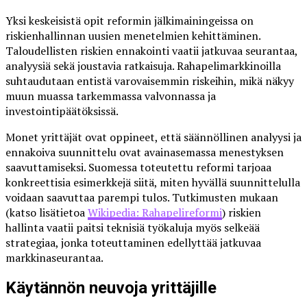
Yksi keskeisistä opit reformin jälkimainingeissa on
riskienhallinnan uusien menetelmien kehittäminen.
Taloudellisten riskien ennakointi vaatii jatkuvaa seurantaa,
analyysiä sekä joustavia ratkaisuja. Rahapelimarkkinoilla
suhtaudutaan entistä varovaisemmin riskeihin, mikä näkyy
muun muassa tarkemmassa valvonnassa ja
investointipäätöksissä.
Monet yrittäjät ovat oppineet, että säännöllinen analyysi ja
ennakoiva suunnittelu ovat avainasemassa menestyksen
saavuttamiseksi. Suomessa toteutettu reformi tarjoaa
konkreettisia esimerkkejä siitä, miten hyvällä suunnittelulla
voidaan saavuttaa parempi tulos. Tutkimusten mukaan
(katso lisätietoa
Wikipedia: Rahapelireformi
) riskien
hallinta vaatii paitsi teknisiä työkaluja myös selkeää
strategiaa, jonka toteuttaminen edellyttää jatkuvaa
markkinaseurantaa.
Käytännön neuvoja yrittäjille