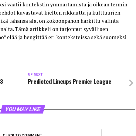
i vaatii kontekstin ymmärtämistä ja oikean termin
ehdot kuvastavat kielten rikkautta ja kulttuurien
kä tahansa ala, on kokoonpanon harkittu valinta
alta. Tämä artikkeli on tarjonnut syvällisen
” elää ja hengittää eri konteksteissa sekä suomeksi
UP NEXT
23
Predicted Lineups Premier League
YOU MAY LIKE
CLICK TO COMMENT