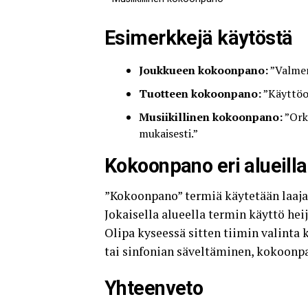
Esimerkkejä käytöstä
Joukkueen kokoonpano:
”Valmen
Tuotteen kokoonpano:
”Käyttöoh
Musiikillinen kokoonpano:
”Ork
mukaisesti.”
Kokoonpano eri alueilla
”Kokoonpano” termiä käytetään laajas
Jokaisella alueella termin käyttö heij
Olipa kyseessä sitten tiimin valinta 
tai sinfonian säveltäminen, kokoonp
Yhteenveto