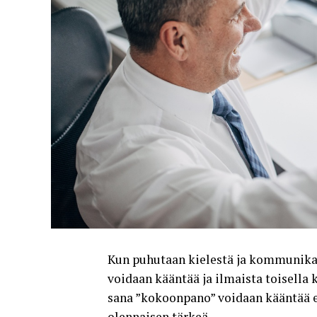
Kun puhutaan kielestä ja kommunikaa
voidaan kääntää ja ilmaista toisella 
sana ”kokoonpano” voidaan kääntää e
olennaisen tärkeä.