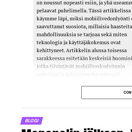
on noussut nopeasti esiin, ja yhä useam
pelaavat puhelimella. Tässä artikkelissa
käymme läpi, miksi mobiilivedonlyönti
saavuttanut suosiota, millaisia haasteita
mahdollisuuksia se tarjoaa sekä miten
teknologia ja käyttäjäkokemus ovat
kehittyneet. Artikkelin alussa toisessa
sarakkeessa esitetään keskeisiä huomioi
jotka tiivistävät mobiilivedonlyönnin
nykytilan ja tulevaisuuden näkymiä.
CON
Mobiilivedonlyönnin Taustaa
Mobiilivedonlyönnin suosio on noussut nop
joissa digitaalisten palveluiden käyttö ar
BLOGI
kehittyessä yhä useammat lyövät vetoa su