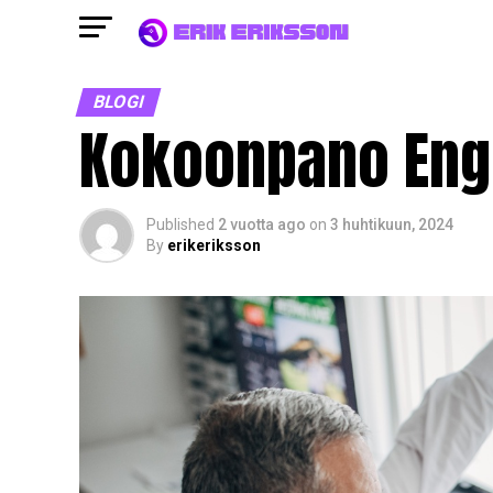
BLOGI
Kokoonpano Eng
Published
2 vuotta ago
on
3 huhtikuun, 2024
By
erikeriksson