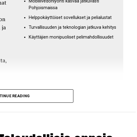
Mobiilivedonlyönti kasvaa jatkuvasti
mat
Pohjoismaissa
Helppokäyttöiset sovellukset ja pelialustat
 on
 ja
Turvallisuuden ja teknologian jatkuva kehitys
Käyttäjien monipuoliset pelimahdollisuudet
ta,
TINUE READING
easti viime vuosina, erityisesti Pohjoismaissa,
jessa on hyvin vakiintunutta. Teknologian
oraan mobiililaitteillaan. Tämä kehitys on