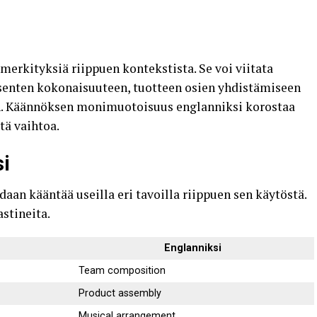
?
merkityksiä riippuen kontekstista. Se voi viitata
senten kokonaisuuteen, tuotteen osien yhdistämiseen
n. Käännöksen monimuotoisuus englanniksi korostaa
tä vaihtoa.
i
aan kääntää useilla eri tavoilla riippuen sen käytöstä.
astineita.
Englanniksi
Team composition
Product assembly
Musical arrangement