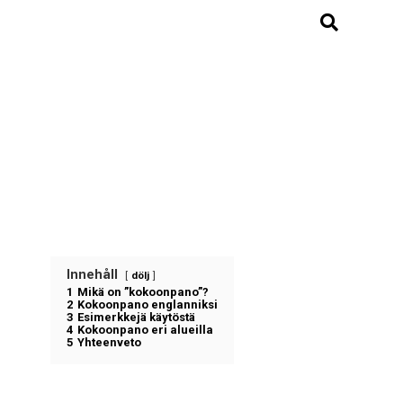
Innehåll
dölj
1
Mikä on ”kokoonpano”?
2
Kokoonpano englanniksi
3
Esimerkkejä käytöstä
4
Kokoonpano eri alueilla
5
Yhteenveto