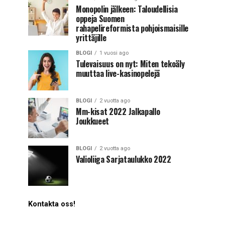
Monopolin jälkeen: Taloudellisia
oppeja Suomen
rahapelireformista pohjoismaisille
yrittäjille
BLOGI
1 vuosi ago
Tulevaisuus on nyt: Miten tekoäly
muuttaa live-kasinopelejä
BLOGI
2 vuotta ago
Mm-kisat 2022 Jalkapallo
Joukkueet
BLOGI
2 vuotta ago
Valioliiga Sarjataulukko 2022
Kontakta oss!