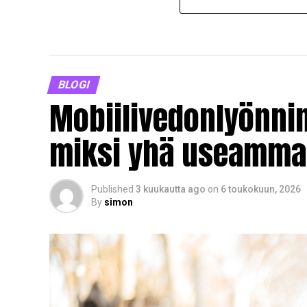
BLOGI
Mobiilivedonlyönni
miksi yhä useammat
Published
3 kuukautta ago
on
6 toukokuun, 2026
By
simon