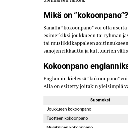
Mikä on ”kokoonpano”
Sanalla ”kokoonpano” voi olla useita 
esimerkiksi joukkueen tai ryhmän jä
tai musiikkikappaleen soitinnuksee
sanojen rikkautta ja kulttuurien välis
Kokoonpano englanniks
Englannin kielessä ”kokoonpano” void
Alla on esitetty joitakin yleisimpiä v
Suomeksi
Joukkueen kokoonpano
Tuotteen kokoonpano
Musiikillinen kokoonpano