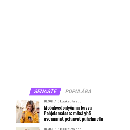
SENASTE
POPULÄRA
BLOGI
3 kuukautta ago
Mobiilivedonlyönnin kasvu
Pohjoismaissa: miksi yhä
useammat pelaavat puhelimella
BLOGI
3 kuukautta ago