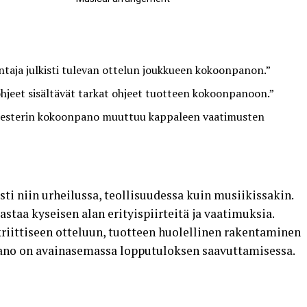
taja julkisti tulevan ottelun joukkueen kokoonpanon.”
jeet sisältävät tarkat ohjeet tuotteen kokoonpanoon.”
esterin kokoonpano muuttuu kappaleen vaatimusten
ti niin urheilussa, teollisuudessa kuin musiikissakin.
astaa kyseisen alan erityispiirteitä ja vaatimuksia.
kriittiseen otteluun, tuotteen huolellinen rakentaminen
ano on avainasemassa lopputuloksen saavuttamisessa.