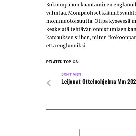
Kokoonpanon kääntäminen englanniks
valintaa. Monipuoliset käännösvaihto
monimuotoisuutta. Olipa kyseessä mi
keskeistä tehtävän onnistumisen kann
katsauksen siihen, miten ”kokoonpano
että englanniksi.
RELATED TOPICS:
DON'T MISS
Leijonat Otteluohjelma Mm 20