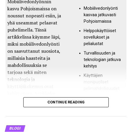
Mobiilivedonlyönnin
järjestämisen ja esi-kaudella pelattavat harjoitusottelut.
kasvu Pohjoismaissa on
Mobiilivedonlyönti
Joukkueiden tavoitteena on rakentaa mahdollisimman
noussut nopeasti esiin, ja
kasvaa jatkuvasti
kilpailukykyinen kokoonpano tulevaa kautta varten.
Pohjoismaissa
yhä useammat pelaavat
puhelimella. Tässä
Helppokäyttöiset
Varaustilaisuus:
Uudet lupaukset poimitaan
artikkelissa käymme läpi,
sovellukset ja
yliopistojoukkueista.
miksi mobiilivedonlyönti
pelialustat
on saavuttanut suosiota,
Vapaat agentit:
Joukkueet voivat vahvistaa
Turvallisuuden ja
millaisia haasteita ja
rivejään hankkimalla pelaajia, joiden sopimukset
teknologian jatkuva
mahdollisuuksia se
ovat päättyneet.
kehitys
tarjoaa sekä miten
Harjoitusleirit:
Pelaajat kokoontuvat kesällä
Käyttäjien
teknologia ja
monipuoliset
valmistautumaan tulevaan kauteen.
käyttäjäkokemus ovat
pelimahdollisuudet
kehittyneet. Artikkelin
Esi-kauden ottelut:
Ennen varsinaisen kauden
alussa toisessa
alkua joukkueet testaavat pelaajiaan ja
CONTINUE READING
sarakkeessa esitetään
strategioitaan.
keskeisiä huomioita, jotka
NFL-joukkueiden merkitys
tiivistävät
mobiilivedonlyönnin
BLOGI
yhteiskunnalle