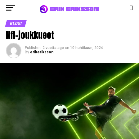
BLOGI
Nfl-joukkueet
Published
2 vuotta ago
on
10 huhtikuun, 2024
By
erikeriksson