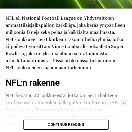
NFL eli National Football League on Yhdysvaltojen
ammattilaisjalkapallon kärkiliiga, joka kerää ympärilleen
miljoonia faneja sekä pelaajia kaikkialta maailmasta.
NFL-joukkueet ovat korkean tason urheiluryhmiä, jotka
kilpailevat vuosittain Vince Lombardi -pokaalista Super
Bowlissa, joka on yksi maailman seuratuimmista
urheilutapahtumista. Tässä artikkelissa tutustumme
NFL-joukkueiden maailmaan tarkemmin.
NFL:n rakenne
NFL koostuu 32 joukkueesta, jotka on jaettu kahteen
konferenssiin: Amerikan jalkapallon konferenssi (AFC) ja
Kansallinen jalkapallokonferenssi (NFC). Näistä
konferensseista kumpikin on edelleen jaettu neljään
divisioonaan: itä, länsi, pohjoinen ja etelä.
CONTINUE READING