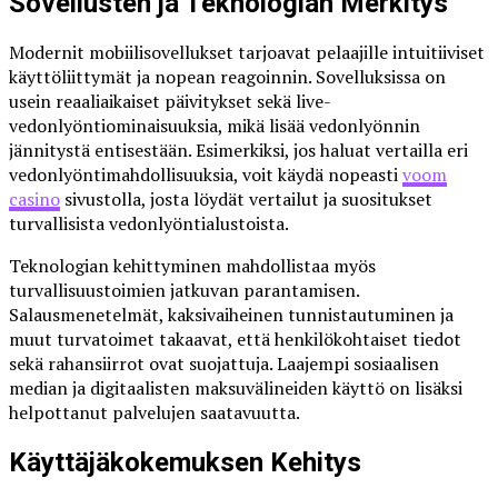
Sovellusten ja Teknologian Merkitys
Modernit mobiilisovellukset tarjoavat pelaajille intuitiiviset
käyttöliittymät ja nopean reagoinnin. Sovelluksissa on
usein reaaliaikaiset päivitykset sekä live-
vedonlyöntiominaisuuksia, mikä lisää vedonlyönnin
jännitystä entisestään. Esimerkiksi, jos haluat vertailla eri
vedonlyöntimahdollisuuksia, voit käydä nopeasti
voom
casino
sivustolla, josta löydät vertailut ja suositukset
turvallisista vedonlyöntialustoista.
Teknologian kehittyminen mahdollistaa myös
turvallisuustoimien jatkuvan parantamisen.
Salausmenetelmät, kaksivaiheinen tunnistautuminen ja
muut turvatoimet takaavat, että henkilökohtaiset tiedot
sekä rahansiirrot ovat suojattuja. Laajempi sosiaalisen
median ja digitaalisten maksuvälineiden käyttö on lisäksi
helpottanut palvelujen saatavuutta.
Käyttäjäkokemuksen Kehitys