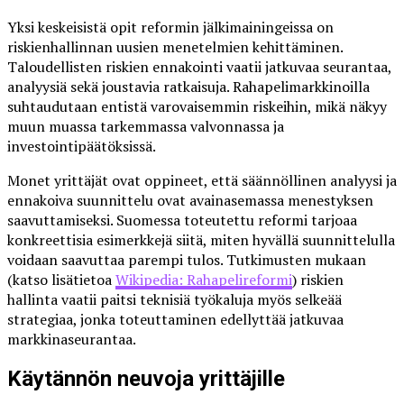
Yksi keskeisistä opit reformin jälkimainingeissa on
riskienhallinnan uusien menetelmien kehittäminen.
Taloudellisten riskien ennakointi vaatii jatkuvaa seurantaa,
analyysiä sekä joustavia ratkaisuja. Rahapelimarkkinoilla
suhtaudutaan entistä varovaisemmin riskeihin, mikä näkyy
muun muassa tarkemmassa valvonnassa ja
investointipäätöksissä.
Monet yrittäjät ovat oppineet, että säännöllinen analyysi ja
ennakoiva suunnittelu ovat avainasemassa menestyksen
saavuttamiseksi. Suomessa toteutettu reformi tarjoaa
konkreettisia esimerkkejä siitä, miten hyvällä suunnittelulla
voidaan saavuttaa parempi tulos. Tutkimusten mukaan
(katso lisätietoa
Wikipedia: Rahapelireformi
) riskien
hallinta vaatii paitsi teknisiä työkaluja myös selkeää
strategiaa, jonka toteuttaminen edellyttää jatkuvaa
markkinaseurantaa.
Käytännön neuvoja yrittäjille