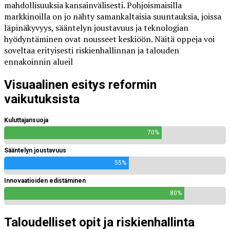
mahdollisuuksia kansainvälisesti. Pohjoismaisilla
markkinoilla on jo nähty samankaltaisia suuntauksia, joissa
läpinäkyvyys, sääntelyn joustavuus ja teknologian
hyödyntäminen ovat nousseet keskiöön. Näitä oppeja voi
soveltaa erityisesti riskienhallinnan ja talouden
ennakoinnin alueil
Visuaalinen esitys reformin
vaikutuksista
Kuluttajansuoja
70%
Sääntelyn joustavuus
55%
Innovaatioiden edistäminen
80%
Taloudelliset opit ja riskienhallinta