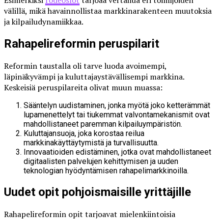
Esimerkiksi
rodeoslot
tarjoaa vertailua eri toimijoiden
välillä, mikä havainnollistaa markkinarakenteen muutoksia
ja kilpailudynamiikkaa.
Rahapelireformin peruspilarit
Reformin taustalla oli tarve luoda avoimempi,
läpinäkyvämpi ja kuluttajaystävällisempi markkina.
Keskeisiä peruspilareita olivat muun muassa:
Sääntelyn uudistaminen, jonka myötä joko ketterämmät
lupamenettelyt tai tiukemmat valvontamekanismit ovat
mahdollistaneet paremman kilpailuympäristön.
Kuluttajansuoja, joka korostaa reilua
markkinakäyttäytymistä ja turvallisuutta.
Innovaatioiden edistäminen, jotka ovat mahdollistaneet
digitaalisten palvelujen kehittymisen ja uuden
teknologian hyödyntämisen rahapelimarkkinoilla.
Uudet opit pohjoismaisille yrittäjille
Rahapelireformin opit tarjoavat mielenkiintoisia