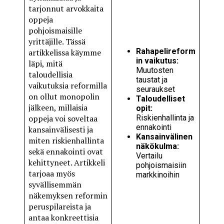
tarjonnut arvokkaita
oppeja
pohjoismaisille
yrittäjille. Tässä
Rahapelireform
artikkelissa käymme
in vaikutus:
läpi, mitä
Muutosten
taloudellisia
taustat ja
vaikutuksia reformilla
seuraukset
on ollut monopolin
Taloudelliset
jälkeen, millaisia
opit:
oppeja voi soveltaa
Riskienhallinta ja
ennakointi
kansainvälisesti ja
Kansainvälinen
miten riskienhallinta
näkökulma:
sekä ennakointi ovat
Vertailu
kehittyneet. Artikkeli
pohjoismaisiin
tarjoaa myös
markkinoihin
syvällisemmän
näkemyksen reformin
peruspilareista ja
antaa konkreettisia