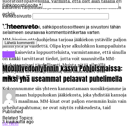
suoratoistopalveluissa. Varmista, että olet ajan tasalla eri
Sähköpostiosoite
*
kanavien tarjonnasta ja tilaa palvelut hyvissä ajoin ennen
pelejä.
Verkkosivusto
Yhteenveto
Tallenna nimeni, sähköpostiosoitteeni ja sivustoni tähän
selaimeen seuraavaa kommentointikertaa varten.
MM-kisojen otteluohjelma tarjoaa jääkiekon ystäville paljon
jännitystä ja viihdettä. Olipa kyse alkulohkon kamppailuista
tai ratkaisevista loppuotteluista, varmistamme, että sinulla
Blogi
on kaikki tarvittavat tiedot, jotta voit suunnitella MM-
kisakatsomisesi täydellisesti. Muista pitää silmällä
Mobiilivedonlyönnin kasvu Pohjoismaissa:
päivityksiä otteluohjelmassa, sillä muutokset ovat
miksi yhä useammat pelaavat puhelimella
mahdollisia.
Kokoonnumme siis yhteen kannustamaan suosikkejamme ja
nauttimaan huippuluokan jääkiekosta, joka yhdistää kansoja
ympäri maailmaa. MM-kisat ovat paljon enemmän kuin vain
urheilutapahtuma; ne ovat näytös rohkeudesta, taid
Published
Related Topics:
3 kuukautta ago
Up Next