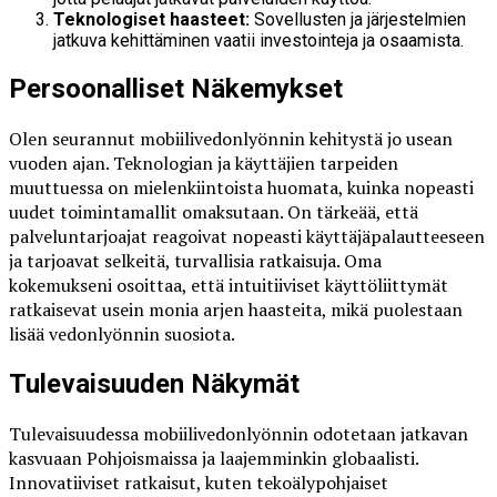
Teknologiset haasteet:
Sovellusten ja järjestelmien
jatkuva kehittäminen vaatii investointeja ja osaamista.
Persoonalliset Näkemykset
Olen seurannut mobiilivedonlyönnin kehitystä jo usean
vuoden ajan. Teknologian ja käyttäjien tarpeiden
muuttuessa on mielenkiintoista huomata, kuinka nopeasti
uudet toimintamallit omaksutaan. On tärkeää, että
palveluntarjoajat reagoivat nopeasti käyttäjäpalautteeseen
ja tarjoavat selkeitä, turvallisia ratkaisuja. Oma
kokemukseni osoittaa, että intuitiiviset käyttöliittymät
ratkaisevat usein monia arjen haasteita, mikä puolestaan
lisää vedonlyönnin suosiota.
Tulevaisuuden Näkymät
Tulevaisuudessa mobiilivedonlyönnin odotetaan jatkavan
kasvuaan Pohjoismaissa ja laajemminkin globaalisti.
Innovatiiviset ratkaisut, kuten tekoälypohjaiset