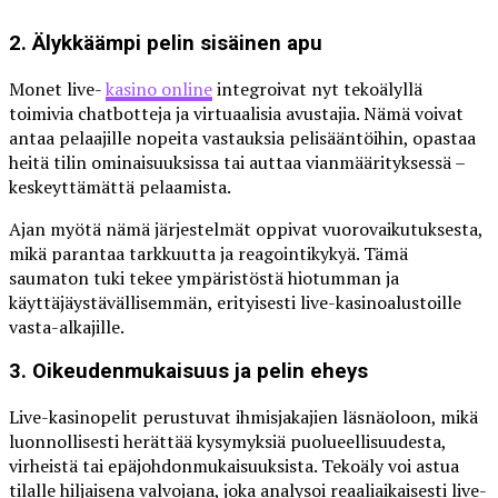
2. Älykkäämpi pelin sisäinen apu
Monet live-
kasino online
integroivat nyt tekoälyllä
toimivia chatbotteja ja virtuaalisia avustajia. Nämä voivat
antaa pelaajille nopeita vastauksia pelisääntöihin, opastaa
heitä tilin ominaisuuksissa tai auttaa vianmäärityksessä –
keskeyttämättä pelaamista.
Ajan myötä nämä järjestelmät oppivat vuorovaikutuksesta,
mikä parantaa tarkkuutta ja reagointikykyä. Tämä
saumaton tuki tekee ympäristöstä hiotumman ja
käyttäjäystävällisemmän, erityisesti live-kasinoalustoille
vasta-alkajille.
3. Oikeudenmukaisuus ja pelin eheys
Live-kasinopelit perustuvat ihmisjakajien läsnäoloon, mikä
luonnollisesti herättää kysymyksiä puolueellisuudesta,
virheistä tai epäjohdonmukaisuuksista. Tekoäly voi astua
tilalle hiljaisena valvojana, joka analysoi reaaliaikaisesti live-