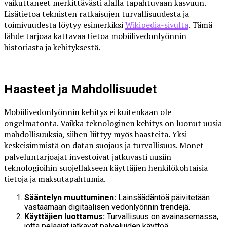
vaikuttaneet merkittävästi alalla tapahtuvaan kasvuun.
Lisätietoa teknisten ratkaisujen turvallisuudesta ja
toimivuudesta löytyy esimerkiksi
Wikipedia-sivulta
. Tämä
lähde tarjoaa kattavaa tietoa mobiilivedonlyönnin
historiasta ja kehityksestä.
Haasteet ja Mahdollisuudet
Mobiilivedonlyönnin kehitys ei kuitenkaan ole
ongelmatonta. Vaikka teknologinen kehitys on luonut uusia
mahdollisuuksia, siihen liittyy myös haasteita. Yksi
keskeisimmistä on datan suojaus ja turvallisuus. Monet
palveluntarjoajat investoivat jatkuvasti uusiin
teknologioihin suojellakseen käyttäjien henkilökohtaisia
tietoja ja maksutapahtumia.
Sääntelyn muuttuminen:
Lainsäädäntöä päivitetään
vastaamaan digitaalisen vedonlyönnin trendejä.
Käyttäjien luottamus:
Turvallisuus on avainasemassa,
jotta pelaajat jatkavat palveluiden käyttöä.