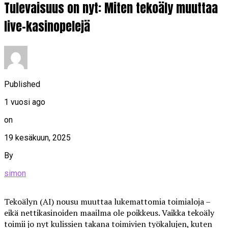
Tulevaisuus on nyt: Miten tekoäly muuttaa
live-kasinopelejä
Published
1 vuosi ago
on
19 kesäkuun, 2025
By
simon
Tekoälyn (AI) nousu muuttaa lukemattomia toimialoja –
eikä nettikasinoiden maailma ole poikkeus. Vaikka tekoäly
toimii jo nyt kulissien takana toimivien työkalujen, kuten