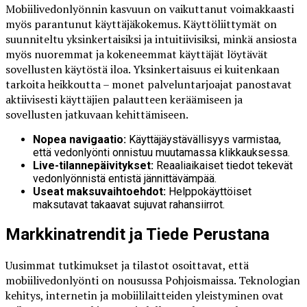
Mobiilivedonlyönnin kasvuun on vaikuttanut voimakkaasti
myös parantunut käyttäjäkokemus. Käyttöliittymät on
suunniteltu yksinkertaisiksi ja intuitiivisiksi, minkä ansiosta
myös nuoremmat ja kokeneemmat käyttäjät löytävät
sovellusten käytöstä iloa. Yksinkertaisuus ei kuitenkaan
tarkoita heikkoutta – monet palveluntarjoajat panostavat
aktiivisesti käyttäjien palautteen keräämiseen ja
sovellusten jatkuvaan kehittämiseen.
Nopea navigaatio:
Käyttäjäystävällisyys varmistaa,
että vedonlyönti onnistuu muutamassa klikkauksessa.
Live-tilannepäivitykset:
Reaaliaikaiset tiedot tekevät
vedonlyönnistä entistä jännittävämpää.
Useat maksuvaihtoehdot:
Helppokäyttöiset
maksutavat takaavat sujuvat rahansiirrot.
Markkinatrendit ja Tiede Perustana
Uusimmat tutkimukset ja tilastot osoittavat, että
mobiilivedonlyönti on nousussa Pohjoismaissa. Teknologian
kehitys, internetin ja mobiililaitteiden yleistyminen ovat