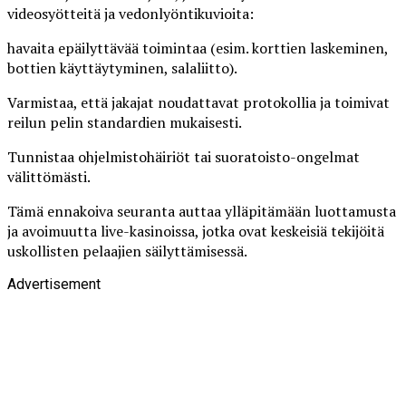
videosyötteitä ja vedonlyöntikuvioita:
havaita epäilyttävää toimintaa (esim. korttien laskeminen,
bottien käyttäytyminen, salaliitto).
Varmistaa, että jakajat noudattavat protokollia ja toimivat
reilun pelin standardien mukaisesti.
Tunnistaa ohjelmistohäiriöt tai suoratoisto-ongelmat
välittömästi.
Tämä ennakoiva seuranta auttaa ylläpitämään luottamusta
ja avoimuutta live-kasinoissa, jotka ovat keskeisiä tekijöitä
uskollisten pelaajien säilyttämisessä.
Advertisement