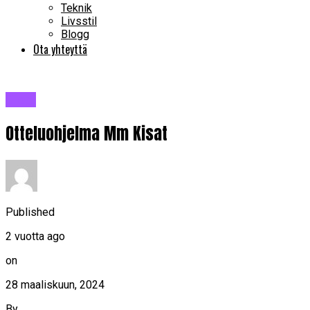
Teknik
Livsstil
Blogg
Ota yhteyttä
Blogi
Otteluohjelma Mm Kisat
Published
2 vuotta ago
on
28 maaliskuun, 2024
By