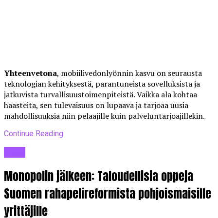
Yhteenvetona
, mobiilivedonlyönnin kasvu on seurausta
teknologian kehityksestä, parantuneista sovelluksista ja
jatkuvista turvallisuustoimenpiteistä. Vaikka ala kohtaa
haasteita, sen tulevaisuus on lupaava ja tarjoaa uusia
mahdollisuuksia niin pelaajille kuin palveluntarjoajillekin.
Continue Reading
Blogi
Monopolin jälkeen: Taloudellisia oppeja
Suomen rahapelireformista pohjoismaisille
yrittäjille