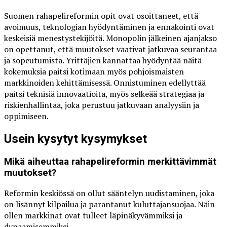
Suomen rahapelireformin opit ovat osoittaneet, että
avoimuus, teknologian hyödyntäminen ja ennakointi ovat
keskeisiä menestystekijöitä. Monopolin jälkeinen ajanjakso
on opettanut, että muutokset vaativat jatkuvaa seurantaa
ja sopeutumista. Yrittäjien kannattaa hyödyntää näitä
kokemuksia paitsi kotimaan myös pohjoismaisten
markkinoiden kehittämisessä. Onnistuminen edellyttää
paitsi teknisiä innovaatioita, myös selkeää strategiaa ja
riskienhallintaa, joka perustuu jatkuvaan analyysiin ja
oppimiseen.
Usein kysytyt kysymykset
Mikä aiheuttaa rahapelireformin merkittävimmät
muutokset?
Reformin keskiössä on ollut sääntelyn uudistaminen, joka
on lisännyt kilpailua ja parantanut kuluttajansuojaa. Näin
ollen markkinat ovat tulleet läpinäkyvämmiksi ja
dynaamisemmiksi.