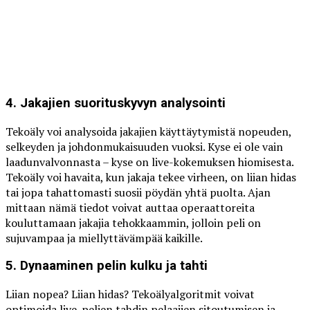
4. Jakajien suorituskyvyn analysointi
Tekoäly voi analysoida jakajien käyttäytymistä nopeuden,
selkeyden ja johdonmukaisuuden vuoksi. Kyse ei ole vain
laadunvalvonnasta – kyse on live-kokemuksen hiomisesta.
Tekoäly voi havaita, kun jakaja tekee virheen, on liian hidas
tai jopa tahattomasti suosii pöydän yhtä puolta. Ajan
mittaan nämä tiedot voivat auttaa operaattoreita
kouluttamaan jakajia tehokkaammin, jolloin peli on
sujuvampaa ja miellyttävämpää kaikille.
5. Dynaaminen pelin kulku ja tahti
Liian nopea? Liian hidas? Tekoälyalgoritmit voivat
optimoida live-pelien tahdin pelaajien sitoutumisen ja