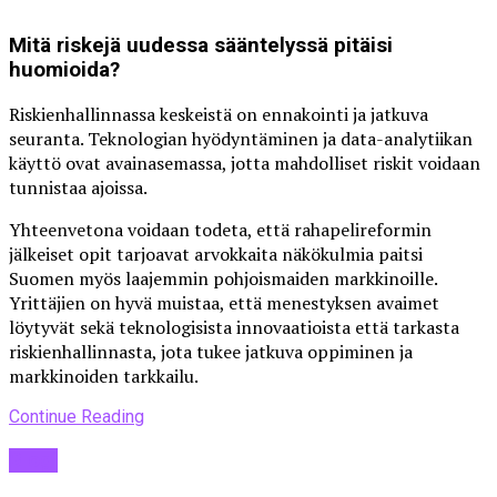
Mitä riskejä uudessa sääntelyssä pitäisi
huomioida?
Riskienhallinnassa keskeistä on ennakointi ja jatkuva
seuranta. Teknologian hyödyntäminen ja data-analytiikan
käyttö ovat avainasemassa, jotta mahdolliset riskit voidaan
tunnistaa ajoissa.
Yhteenvetona voidaan todeta, että rahapelireformin
jälkeiset opit tarjoavat arvokkaita näkökulmia paitsi
Suomen myös laajemmin pohjoismaiden markkinoille.
Yrittäjien on hyvä muistaa, että menestyksen avaimet
löytyvät sekä teknologisista innovaatioista että tarkasta
riskienhallinnasta, jota tukee jatkuva oppiminen ja
markkinoiden tarkkailu.
Continue Reading
Blogi