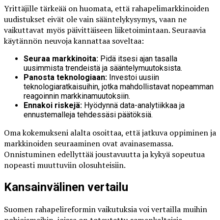
Yrittäjille tärkeää on huomata, että rahapelimarkkinoiden
uudistukset eivät ole vain sääntelykysymys, vaan ne
vaikuttavat myös päivittäiseen liiketoimintaan. Seuraavia
käytännön neuvoja kannattaa soveltaa:
Seuraa markkinoita:
Pidä itsesi ajan tasalla
uusimmista trendeistä ja sääntelymuutoksista.
Panosta teknologiaan:
Investoi uusiin
teknologiaratkaisuihin, jotka mahdollistavat nopeamman
reagoinnin markkinamuutoksiin.
Ennakoi riskejä:
Hyödynnä data-analytiikkaa ja
ennustemalleja tehdessäsi päätöksiä.
Oma kokemukseni alalta osoittaa, että jatkuva oppiminen ja
markkinoiden seuraaminen ovat avainasemassa.
Onnistuminen edellyttää joustavuutta ja kykyä sopeutua
nopeasti muuttuviin olosuhteisiin.
Kansainvälinen vertailu
Suomen rahapelireformin vaikutuksia voi vertailla muihin