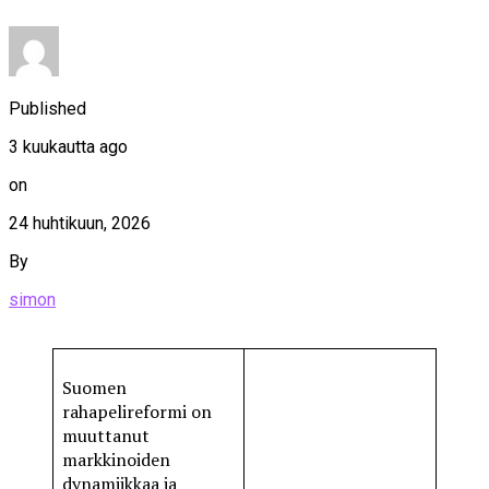
Published
3 kuukautta ago
on
24 huhtikuun, 2026
By
simon
Suomen
rahapelireformi on
muuttanut
markkinoiden
dynamiikkaa ja