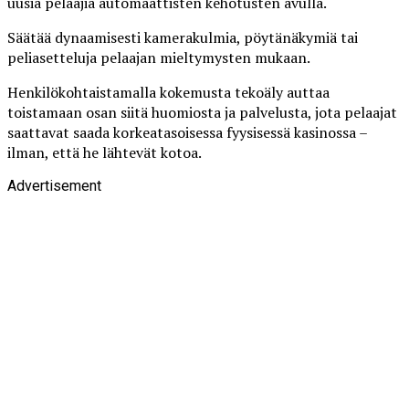
uusia pelaajia automaattisten kehotusten avulla.
Säätää dynaamisesti kamerakulmia, pöytänäkymiä tai
peliasetteluja pelaajan mieltymysten mukaan.
Henkilökohtaistamalla kokemusta tekoäly auttaa
toistamaan osan siitä huomiosta ja palvelusta, jota pelaajat
saattavat saada korkeatasoisessa fyysisessä kasinossa –
ilman, että he lähtevät kotoa.
Advertisement