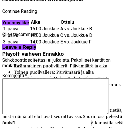
Continue Reading
Päivämäärä
Aika
Ottelu
You may like
1. päivä
16:00
Joukkue A vs. Joukkue B
Click to comment
2. päivä
19:00
Joukkue C vs. Joukkue D
3. päivä
14:00
Joukkue E vs. Joukkue F
Leave a Reply
Playoff-vaiheen Ennakko
Sähköpostiosoitettasi ei julkaista.
Pakolliset kentät on
Ensimmäinen puolivälierä: Päivämäärä ja aika
merkitty
*
Toinen puolivälierä: Päivämäärä ja aika
Kommentti
*
Välierät ja pronssiottelu: Tarkat päivämäärät
Loppuottelu: Päivämäärä ja aika – suurin huipennus
Mistä seurata pelejä?
Kun otteluohjelma MM-kisat on selvillä, on tärkeää tietää,
mistä nämä ottelut ovat seurattavissa. Suurin osa peleistä
on katsottavissa suorana lähetyksenä eri TV-kanavilla sekä
Nimi
*