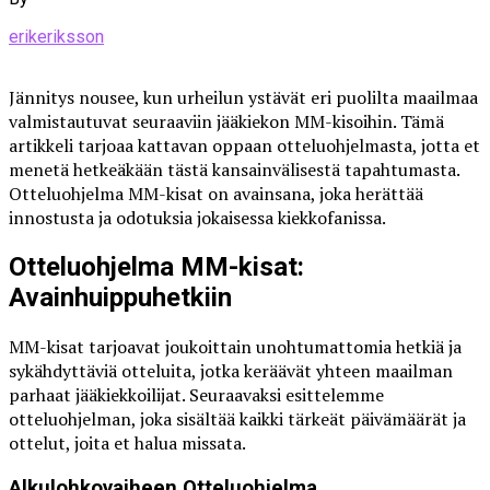
erikeriksson
Jännitys nousee, kun urheilun ystävät eri puolilta maailmaa
valmistautuvat seuraaviin jääkiekon MM-kisoihin. Tämä
artikkeli tarjoaa kattavan oppaan otteluohjelmasta, jotta et
menetä hetkeäkään tästä kansainvälisestä tapahtumasta.
Otteluohjelma MM-kisat on avainsana, joka herättää
innostusta ja odotuksia jokaisessa kiekkofanissa.
Otteluohjelma MM-kisat:
Avainhuippuhetkiin
MM-kisat tarjoavat joukoittain unohtumattomia hetkiä ja
sykähdyttäviä otteluita, jotka keräävät yhteen maailman
parhaat jääkiekkoilijat. Seuraavaksi esittelemme
otteluohjelman, joka sisältää kaikki tärkeät päivämäärät ja
ottelut, joita et halua missata.
Alkulohkovaiheen Otteluohjelma