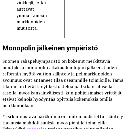
vinkkejä, jotka
auttavat
ymmärtämään
markkinoiden
muutosta.
Monopolin jälkeinen ympäristö
Suomen rahapeluympäristö on kokenut merkittäviä
muutoksia monopolin aikakauden lopun jälkeen. Uuden
reformin myötä valtion sääntely ja pelimarkkinoiden
avoimuus ovat antaneet tilaa useammille toimijoille. Tämä
tilanne on herättänyt keskustelua paitsi kansallisella
tasolla, myös kansainvälisesti, kun pohjoismaiset yrittäjät
etsivät keinoja hyödyntää opittuja kokemuksia omilla
markkinoillaan.
Yksi kiinnostava näkökulma on, miten uudistettu sääntely
tuo uusia mahdollisuuksia myös pienille toimijoille.