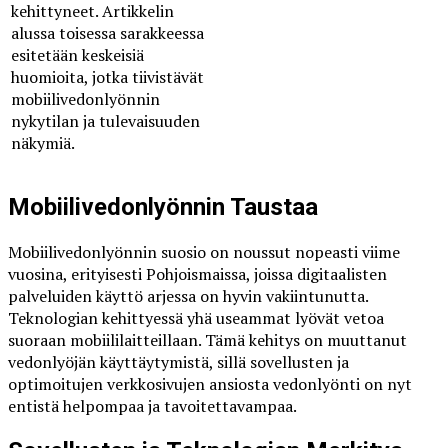
kehittyneet. Artikkelin
alussa toisessa sarakkeessa
esitetään keskeisiä
huomioita, jotka tiivistävät
mobiilivedonlyönnin
nykytilan ja tulevaisuuden
näkymiä.
Mobiilivedonlyönnin Taustaa
Mobiilivedonlyönnin suosio on noussut nopeasti viime
vuosina, erityisesti Pohjoismaissa, joissa digitaalisten
palveluiden käyttö arjessa on hyvin vakiintunutta.
Teknologian kehittyessä yhä useammat lyövät vetoa
suoraan mobiililaitteillaan. Tämä kehitys on muuttanut
vedonlyöjän käyttäytymistä, sillä sovellusten ja
optimoitujen verkkosivujen ansiosta vedonlyönti on nyt
entistä helpompaa ja tavoitettavampaa.