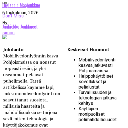
on
Englannin Maajoukkue
6 toukokuun, 2026
Don't Miss
By
Jääkiekko Joukkueet
simon
Johdanto
Keskeiset Huomiot
Mobiilivedonlyönnin kasvu
Mobiilivedonlyönti
Pohjoismaissa on noussut
kasvaa jatkuvasti
nopeasti esiin, ja yhä
Pohjoismaissa
useammat pelaavat
Helppokäyttöiset
puhelimella. Tässä
sovellukset ja
artikkelissa käymme läpi,
pelialustat
Turvallisuuden ja
miksi mobiilivedonlyönti on
teknologian jatkuva
saavuttanut suosiota,
kehitys
millaisia haasteita ja
Käyttäjien
mahdollisuuksia se tarjoaa
monipuoliset
sekä miten teknologia ja
pelimahdollisuudet
käyttäjäkokemus ovat