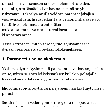
petosten havaitsemisen ja suosittelumoottoreiden,
taustalla, sen läsnäolo live-kasinopeleissä on yhä
näkyvämpi. Tekoälyn avulla voidaan parantaa jakajien
vuorovaikutusta, lisätä reiluutta ja personointia, ja se voi
tehdä live-pelaamisesta entistäkin
mukaansatempaavampaa, turvallisempaa ja
kiinnostavampaa.
Tässä kerrotaan, miten tekoäly tuo älykkäämpää ja
dynaamisempaa etua live-kasinokokemukseen.
1. Parannettu pelaajakokemus
Yksi tekoälyn näkyvimmistä panoksista live-kasinopeleihin
on se, miten se räätälöi kokemuksen kullekin pelaajalle.
Reaaliaikaisen data-analyysin avulla tekoäly voi:
Ehdottaa sopivia pöytiä tai pelejä aiemman käyttäytymisen
perusteella.
Suosittelemaan vedonlyöntistrategioita tai opastamaan