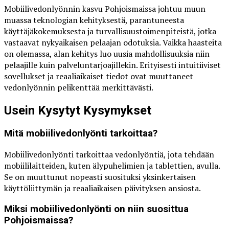
Mobiilivedonlyönnin kasvu Pohjoismaissa johtuu muun
muassa teknologian kehityksestä, parantuneesta
käyttäjäkokemuksesta ja turvallisuustoimenpiteistä, jotka
vastaavat nykyaikaisen pelaajan odotuksia. Vaikka haasteita
on olemassa, alan kehitys luo uusia mahdollisuuksia niin
pelaajille kuin palveluntarjoajillekin. Erityisesti intuitiiviset
sovellukset ja reaaliaikaiset tiedot ovat muuttaneet
vedonlyönnin pelikenttää merkittävästi.
Usein Kysytyt Kysymykset
Mitä mobiilivedonlyönti tarkoittaa?
Mobiilivedonlyönti tarkoittaa vedonlyöntiä, jota tehdään
mobiililaitteiden, kuten älypuhelimien ja tablettien, avulla.
Se on muuttunut nopeasti suosituksi yksinkertaisen
käyttöliittymän ja reaaliaikaisen päivityksen ansiosta.
Miksi mobiilivedonlyönti on niin suosittua
Pohjoismaissa?