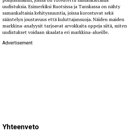
pohjoismaihin, joissa on toteutettu samankaltaisia
uudistuksia. Esimerkiksi Ruotsissa ja Tanskassa on nähty
samankaltaisia kehityssuuntia, joissa korostuvat sekä
sääntelyn joustavuus että kuluttajansuoja. Näiden maiden
markkina-analyysit tarjoavat arvokkaita oppeja siitä, miten
uudistukset voidaan skaalata eri markkina-alueille.
Advertisement
Yhteenveto