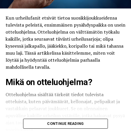
Kun urheilufanit etsivät tietoa suosikkijoukkueidensa
tulevista peleistä, ensimmäinen pysähdyspaikka on usein
otteluohjelma. Otteluohjelma on välttämätön työkalu
kaikille, jotka seuraavat tiiviisti urheilusarjoja; olipa
kyseessä jalkapallo, jääkiekko, koripallo tai mikä tahansa
muu laji. Tässä artikkelissa käsittelemme, miten voit
löytää ja hyödyntää otteluohjelmia parhaalla
mahdollisella tavalla.
Mikä on otteluohjelma?
Otteluohjelma sisältää tärkeät tiedot tulevista
otteluista, kuten päivämäärät, kellonajat, pelipaikat ja
vastakkain pelaavat joukkueet. Se on olennainen
apuväline kaikille urheilun ystäville, jotka haluavat pysyä
ajan tasalla lempijoukkueidensa ja -pelaajiensa
CONTINUE READING
suorituksista.