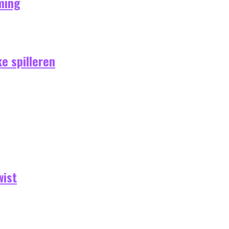
ming
e spilleren
wist