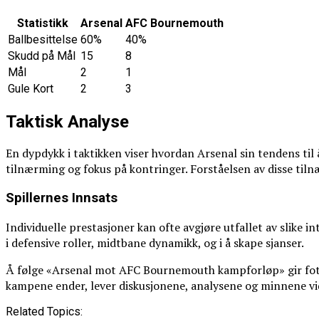
Statistikk
Arsenal
AFC Bournemouth
Ballbesittelse
60%
40%
Skudd på Mål
15
8
Mål
2
1
Gule Kort
2
3
Taktisk Analyse
En dypdykk i taktikken viser hvordan Arsenal sin tendens ti
tilnærming og fokus på kontringer. Forståelsen av disse til
Spillernes Innsats
Individuelle prestasjoner kan ofte avgjøre utfallet av slike
i defensive roller, midtbane dynamikk, og i å skape sjanser.
Å følge «Arsenal mot AFC Bournemouth kampforløp» gir fotba
kampene ender, lever diskusjonene, analysene og minnene vid
Related Topics: