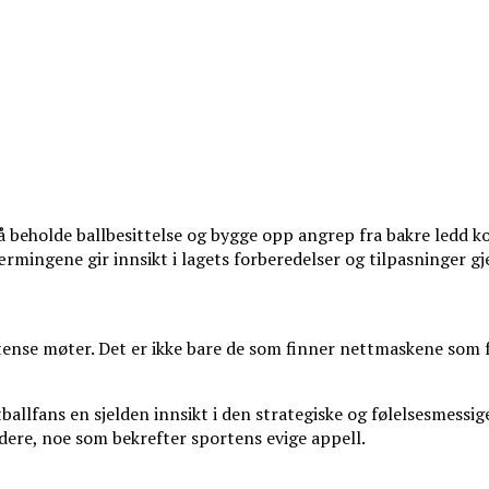
l å beholde ballbesittelse og bygge opp angrep fra bakre ledd
nærmingene gir innsikt i lagets forberedelser og tilpasninger
 intense møter. Det er ikke bare de som finner nettmaskene som
llfans en sjelden innsikt i den strategiske og følelsesmessi
ere, noe som bekrefter sportens evige appell.