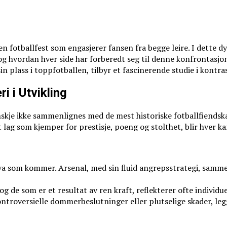
 fotballfest som engasjerer fansen fra begge leire. I dette dy
hvordan hver side har forberedt seg til denne konfrontasjonen. 
plass i toppfotballen, tilbyr et fascinerende studie i kontras
 i Utvikling
kje ikke sammenlignes med de mest historiske fotballfiends
ag som kjemper for prestisje, poeng og stolthet, blir hver kam
va som kommer. Arsenal, med sin fluid angrepsstrategi, samme
 de som er et resultat av ren kraft, reflekterer ofte individue
roversielle dommerbeslutninger eller plutselige skader, legg