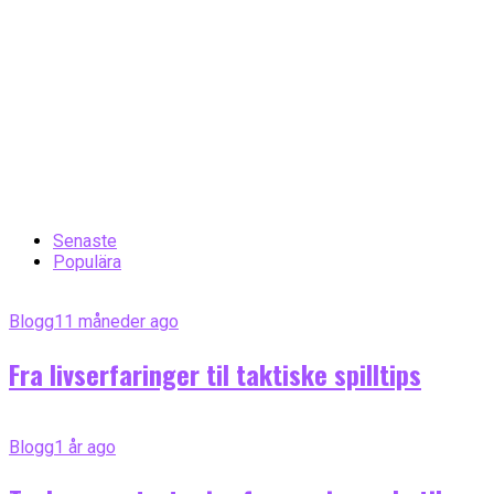
Senaste
Populära
Blogg
11 måneder ago
Fra livserfaringer til taktiske spilltips
Blogg
1 år ago