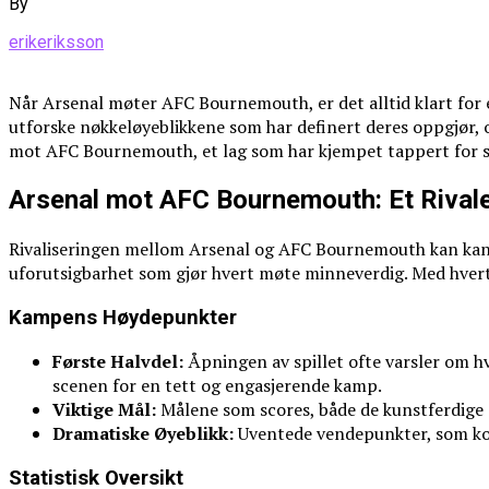
By
erikeriksson
Når Arsenal møter AFC Bournemouth, er det alltid klart for en
utforske nøkkeløyeblikkene som har definert deres oppgjør, og 
mot AFC Bournemouth, et lag som har kjempet tappert for sin 
Arsenal mot AFC Bournemouth: Et Rivaleri
Rivaliseringen mellom Arsenal og AFC Bournemouth kan kans
uforutsigbarhet som gjør hvert møte minneverdig. Med hvert l
Kampens Høydepunkter
Første Halvdel:
Åpningen av spillet ofte varsler om h
scenen for en tett og engasjerende kamp.
Viktige Mål:
Målene som scores, både de kunstferdige og
Dramatiske Øyeblikk:
Uventede vendepunkter, som kont
Statistisk Oversikt