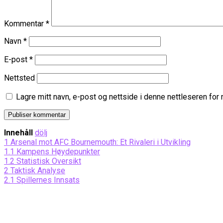
Kommentar
*
Navn
*
E-post
*
Nettsted
Lagre mitt navn, e-post og nettside i denne nettleseren fo
Innehåll
dölj
1
Arsenal mot AFC Bournemouth: Et Rivaleri i Utvikling
1.1
Kampens Høydepunkter
1.2
Statistisk Oversikt
2
Taktisk Analyse
2.1
Spillernes Innsats