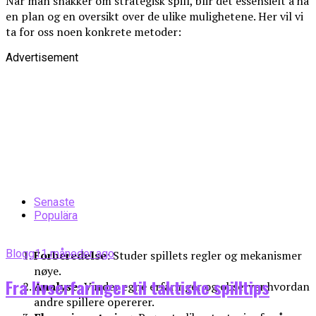
Når man snakker om strategisk spill, blir det essensielt å ha
en plan og en oversikt over de ulike mulighetene. Her vil vi
ta for oss noen konkrete metoder:
Advertisement
Senaste
Populära
Blogg
11 måneder ago
Forberedelse:
Studer spillets regler og mekanismer
nøye.
Fra livserfaringer til taktiske spilltips
Analyse:
Vurder egne erfaringer og observer hvordan
andre spillere opererer.