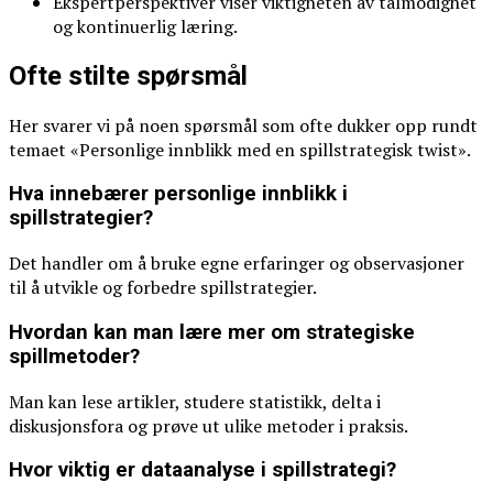
Ekspertperspektiver viser viktigheten av tålmodighet
og kontinuerlig læring.
Ofte stilte spørsmål
Her svarer vi på noen spørsmål som ofte dukker opp rundt
temaet «Personlige innblikk med en spillstrategisk twist».
Hva innebærer personlige innblikk i
spillstrategier?
Det handler om å bruke egne erfaringer og observasjoner
til å utvikle og forbedre spillstrategier.
Hvordan kan man lære mer om strategiske
spillmetoder?
Man kan lese artikler, studere statistikk, delta i
diskusjonsfora og prøve ut ulike metoder i praksis.
Hvor viktig er dataanalyse i spillstrategi?