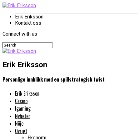
Erik Eriksson
Kontakt oss
Connect with us
Erik Eriksson
Personlige innblikk med en spillstrategisk twist
Erik Eriksson
Casino
Igaming
Nyheter
Nöje
Övrigt
Ekonomi