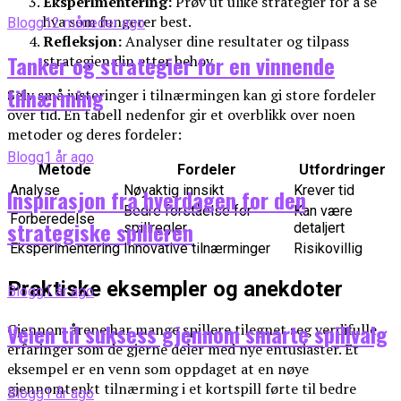
Eksperimentering:
Prøv ut ulike strategier for å se
hva som fungerer best.
Blogg
12 måneder ago
Refleksjon:
Analyser dine resultater og tilpass
Tanker og strategier for en vinnende
strategien din etter behov.
tilnærming
Selv små justeringer i tilnærmingen kan gi store fordeler
over tid. En tabell nedenfor gir et overblikk over noen
metoder og deres fordeler:
Blogg
1 år ago
Metode
Fordeler
Utfordringer
Analyse
Nøyaktig innsikt
Krever tid
Inspirasjon fra hverdagen for den
Bedre forståelse for
Kan være
Forberedelse
strategiske spilleren
spillregler
detaljert
Eksperimentering
Innovative tilnærminger
Risikovillig
Praktiske eksempler og anekdoter
Blogg
1 år ago
Veien til suksess gjennom smarte spillvalg
Gjennom årene har mange spillere tilegnet seg verdifulle
erfaringer som de gjerne deler med nye entusiaster. Et
eksempel er en venn som oppdaget at en nøye
gjennomtenkt tilnærming i et kortspill førte til bedre
Blogg
1 år ago