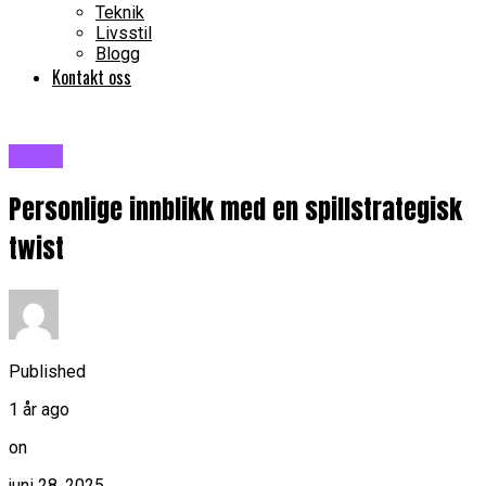
Teknik
Livsstil
Blogg
Kontakt oss
Blogg
Personlige innblikk med en spillstrategisk
twist
Published
1 år ago
on
juni 28, 2025