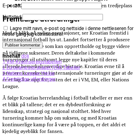
2020/2021:
Sikret plassen i Liga A med en tredjeplass
E-post
*
Nettsted
Fremtidige utfordringer
Lagre mitt navn, e-post og nettside i denne nettleseren for
Med et blikk på nylige prestasjoner, ser Kroatias fremtid i
neste gang jeg kommenterer.
internasjonal fotball lys ut. Landet fortsetter å produsere
talentfulle spillere som kan opprettholde og bygge videre
på tidligere suksesser. Deres deltakelse i kommende
Innehåll
dölj
turneringer vil utvilsomt legge nye kapitler til deres
1
VM-Kvalifiseringstabellen
allerede bemerkelsesverdige historie. Kroatias evne til å
2
Europamesterskapet (EM) Tabeller
prestere konsekvent i internasjonale turneringer gjør at de
3
Nations League Ytelse
er et lag å se opp for, enten det er i VM, EM, eller Nations
4
Fremtidige utfordringer
League.
Å følge Kroatias herrelandslag i fotball tabeller er mer enn
et blikk på tallene; det er en dybdeutforskning av
lidenskap, strategi og nasjonal stolthet. Med hver
turnering kommer håp om suksess, og med Kroatias
kontinuerlige kamp for å være på toppen, er det aldri et
kjedelig øyeblikk for fansen.