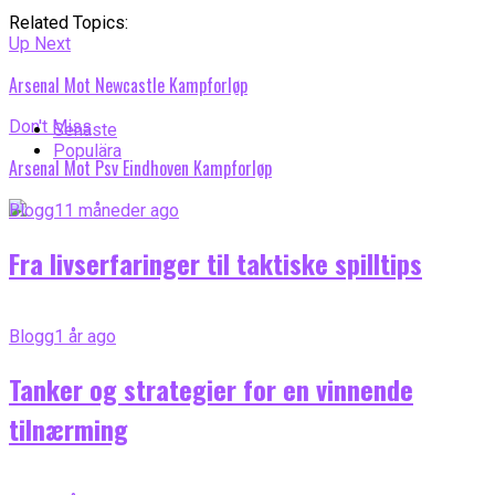
Related Topics:
Up Next
Arsenal Mot Newcastle Kampforløp
Don't Miss
Senaste
Populära
Arsenal Mot Psv Eindhoven Kampforløp
Blogg
11 måneder ago
Fra livserfaringer til taktiske spilltips
Blogg
1 år ago
Tanker og strategier for en vinnende
tilnærming