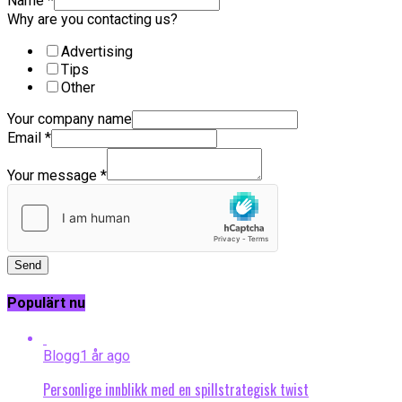
Name
*
Why are you contacting us?
Advertising
Tips
Other
Your company name
Email
*
Your message
*
Send
Populärt nu
Blogg
1 år ago
Personlige innblikk med en spillstrategisk twist