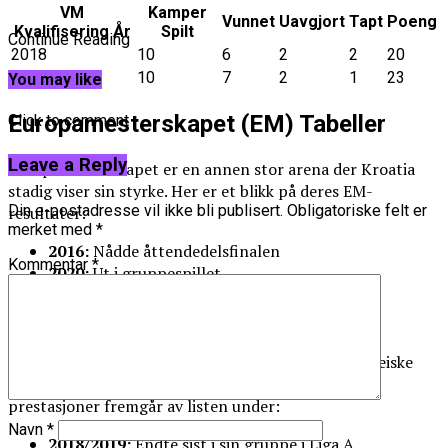
VM
Kamper
Vunnet
Uavgjort
Tapt
Poeng
Kvalifisering År
Spilt
Continue Reading
2018
10
6
2
2
20
2022
10
7
2
1
23
You may like
Europamesterskapet (EM) Tabeller
Click to comment
Leave a Reply
Europamesterskapet er en annen stor arena der Kroatia
stadig viser sin styrke. Her er et blikk på deres EM-
Din e-postadresse vil ikke bli publisert.
Obligatoriske felt er
resultater:
merket med
*
2016:
Nådde åttendedelsfinalen
Kommentar
*
2020:
Ut i gruppespillet
Nations League Ytelse
Nations League har blitt en ny plattform for europeiske
landslag til å konkurrere på høyt nivå. Kroatias
prestasjoner fremgår av listen under:
Navn
*
2018/2019:
Endte sist i sin gruppe i Liga A