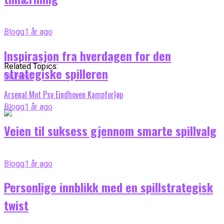
Blogg
1 år ago
Inspirasjon fra hverdagen for den
Related Topics:
strategiske spilleren
Up Next
Arsenal Mot Psv Eindhoven Kampforløp
Blogg
1 år ago
Veien til suksess gjennom smarte spillvalg
Blogg
1 år ago
Personlige innblikk med en spillstrategisk
twist