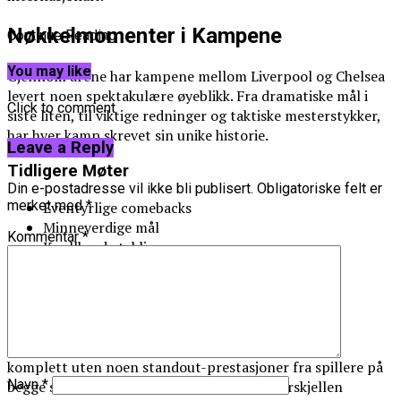
Nøkkelmomenter i Kampene
Continue Reading
You may like
Gjennom årene har kampene mellom Liverpool og Chelsea
levert noen spektakulære øyeblikk. Fra dramatiske mål i
Click to comment
siste liten, til viktige redninger og taktiske mesterstykker,
har hver kamp skrevet sin unike historie.
Leave a Reply
Tidligere Møter
Din e-postadresse vil ikke bli publisert.
Obligatoriske felt er
merket med
*
Eventyrlige comebacks
Minneverdige mål
Kommentar
*
Knallharde taklinger
Strategiske dueller mellom trenere
Innflytelsesrike Spillere
Ingen kamp mellom Liverpool og Chelsea ville vært
komplett uten noen standout-prestasjoner fra spillere på
Navn
*
begge sider. Disse spillerne har ofte vært forskjellen