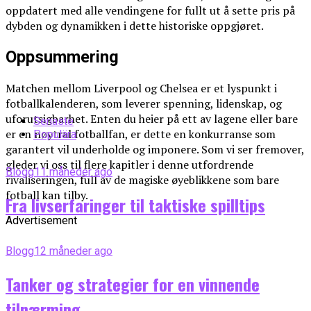
oppdatert med alle vendingene for fullt ut å sette pris på
dybden og dynamikken i dette historiske oppgjøret.
Oppsummering
Matchen mellom Liverpool og Chelsea er et lyspunkt i
fotballkalenderen, som leverer spenning, lidenskap, og
uforutsigbarhet. Enten du heier på ett av lagene eller bare
Senaste
er en nøytral fotballfan, er dette en konkurranse som
Populära
garantert vil underholde og imponere. Som vi ser fremover,
gleder vi oss til flere kapitler i denne utfordrende
Blogg
11 måneder ago
rivaliseringen, full av de magiske øyeblikkene som bare
fotball kan tilby.
Fra livserfaringer til taktiske spilltips
Advertisement
Blogg
12 måneder ago
Tanker og strategier for en vinnende
tilnærming