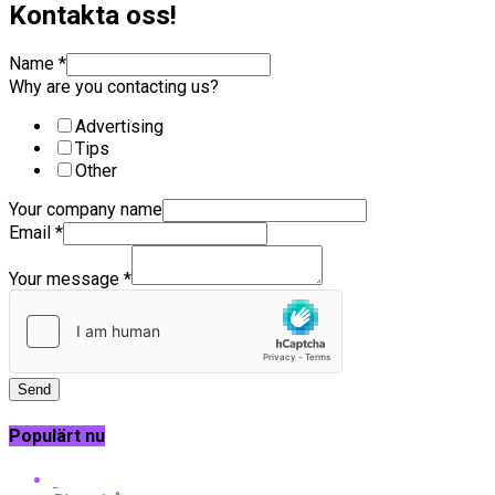
Kontakta oss!
Name
*
Why are you contacting us?
Advertising
Tips
Other
Your company name
Email
*
Your message
*
Send
Populärt nu