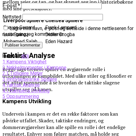
mellom seier og tap, og har skrevet seg inn i historiebøkene
E-post
*
med sine prestasjoner.
Nettsted
Liverpool Spillere
Chelsea Spillere
Steven Gerrard
Frank Lampard
Lagre mitt navn, e-post og nettside i denne nettleseren for
neste gang jeg kommenterer.
Luis Suárez
Didier Drogba
Mohamed Salah
Eden Hazard
Taktisk Analyse
Innehåll
dölj
1
Kampens Viktighet
2
Nøkkelmomenter i Kampene
Begge lags trenere spiller en avgjørende rolle i
2.1
Tidligere Møter
utformingen av kampbildet. Med ulike stiler og filosofier er
3
Innflytelsesrike Spillere
det alltid spennende å se hvordan de taktiske slagene
4
Taktisk Analyse
utspiller seg på banen.
4.1
Kampens Utvikling
5
Oppsummering
Kampens Utvikling
Underveis i kampen er det en rekke faktorer som kan
påvirke utfallet. Skader, taktiske endringer, og
dommeravgjørelser kan alle spille en rolle i det endelige
resultatet. Enhver som følger matchen, må holde seg