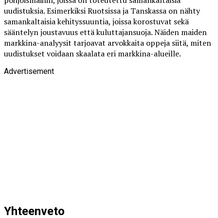
pohjoismaihin, joissa on toteutettu samankaltaisia
uudistuksia. Esimerkiksi Ruotsissa ja Tanskassa on nähty
samankaltaisia kehityssuuntia, joissa korostuvat sekä
sääntelyn joustavuus että kuluttajansuoja. Näiden maiden
markkina-analyysit tarjoavat arvokkaita oppeja siitä, miten
uudistukset voidaan skaalata eri markkina-alueille.
Advertisement
Yhteenveto