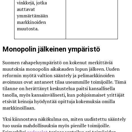
vinkkejä, jotka
auttavat
ymmärtämään
markkinoiden
muutosta.
Monopolin jälkeinen ympäristö
Suomen rahapeluympäristö on kokenut merkittäviä
muutoksia monopolin aikakauden lopun jälkeen. Uuden
reformin myötä valtion sääntely ja pelimarkkinoiden
avoimuus ovat antaneet tilaa useammille toimijoille. Tämä
tilanne on herättänyt keskustelua paitsi kansallisella
tasolla, myös kansainvälisesti, kun pohjoismaiset yrittäjät
etsivät keinoja hyödyntää opittuja kokemuksia omilla
markkinoillaan.
Yksi kiinnostava näkökulma on, miten uudistettu sääntely
tuo uusia mahdollisuuksia myös pienille toimijoille.