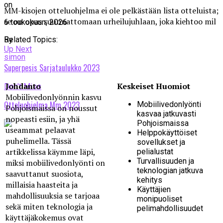
on
MM-kisojen otteluohjelma ei ole pelkästään lista otteluista;
se on opas suunnattomaan urheilujuhlaan, joka kiehtoo mil
6 toukokuun, 2026
Related Topics:
By
Up Next
simon
Superpesis Sarjataulukko 2023
Johdanto
Keskeiset Huomiot
Don't Miss
Mobiilivedonlyönnin kasvu
Otteluohjelma Mm 2023
Mobiilivedonlyönti
Pohjoismaissa on noussut
kasvaa jatkuvasti
nopeasti esiin, ja yhä
Pohjoismaissa
useammat pelaavat
Helppokäyttöiset
puhelimella. Tässä
sovellukset ja
artikkelissa käymme läpi,
pelialustat
Turvallisuuden ja
miksi mobiilivedonlyönti on
teknologian jatkuva
saavuttanut suosiota,
kehitys
millaisia haasteita ja
Käyttäjien
mahdollisuuksia se tarjoaa
monipuoliset
sekä miten teknologia ja
pelimahdollisuudet
käyttäjäkokemus ovat