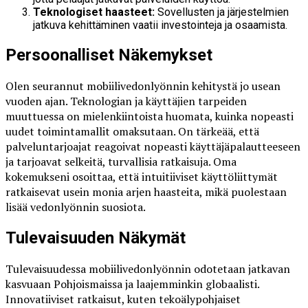
Teknologiset haasteet:
Sovellusten ja järjestelmien
jatkuva kehittäminen vaatii investointeja ja osaamista.
Persoonalliset Näkemykset
Olen seurannut mobiilivedonlyönnin kehitystä jo usean
vuoden ajan. Teknologian ja käyttäjien tarpeiden
muuttuessa on mielenkiintoista huomata, kuinka nopeasti
uudet toimintamallit omaksutaan. On tärkeää, että
palveluntarjoajat reagoivat nopeasti käyttäjäpalautteeseen
ja tarjoavat selkeitä, turvallisia ratkaisuja. Oma
kokemukseni osoittaa, että intuitiiviset käyttöliittymät
ratkaisevat usein monia arjen haasteita, mikä puolestaan
lisää vedonlyönnin suosiota.
Tulevaisuuden Näkymät
Tulevaisuudessa mobiilivedonlyönnin odotetaan jatkavan
kasvuaan Pohjoismaissa ja laajemminkin globaalisti.
Innovatiiviset ratkaisut, kuten tekoälypohjaiset