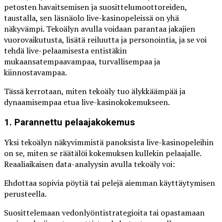
petosten havaitsemisen ja suosittelumoottoreiden,
taustalla, sen läsnäolo live-kasinopeleissä on yhä
näkyvämpi. Tekoälyn avulla voidaan parantaa jakajien
vuorovaikutusta, lisätä reiluutta ja personointia, ja se voi
tehdä live-pelaamisesta entistäkin
mukaansatempaavampaa, turvallisempaa ja
kiinnostavampaa.
Tässä kerrotaan, miten tekoäly tuo älykkäämpää ja
dynaamisempaa etua live-kasinokokemukseen.
1. Parannettu pelaajakokemus
Yksi tekoälyn näkyvimmistä panoksista live-kasinopeleihin
on se, miten se räätälöi kokemuksen kullekin pelaajalle.
Reaaliaikaisen data-analyysin avulla tekoäly voi:
Ehdottaa sopivia pöytiä tai pelejä aiemman käyttäytymisen
perusteella.
Suosittelemaan vedonlyöntistrategioita tai opastamaan