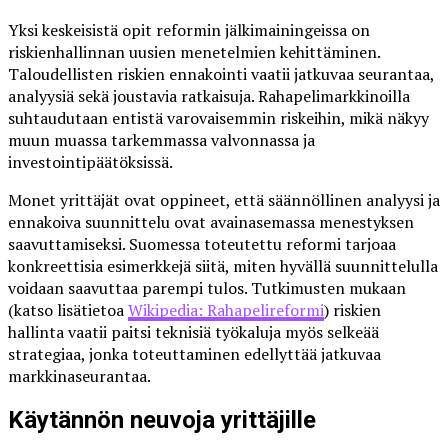
Yksi keskeisistä opit reformin jälkimainingeissa on
riskienhallinnan uusien menetelmien kehittäminen.
Taloudellisten riskien ennakointi vaatii jatkuvaa seurantaa,
analyysiä sekä joustavia ratkaisuja. Rahapelimarkkinoilla
suhtaudutaan entistä varovaisemmin riskeihin, mikä näkyy
muun muassa tarkemmassa valvonnassa ja
investointipäätöksissä.
Monet yrittäjät ovat oppineet, että säännöllinen analyysi ja
ennakoiva suunnittelu ovat avainasemassa menestyksen
saavuttamiseksi. Suomessa toteutettu reformi tarjoaa
konkreettisia esimerkkejä siitä, miten hyvällä suunnittelulla
voidaan saavuttaa parempi tulos. Tutkimusten mukaan
(katso lisätietoa
Wikipedia: Rahapelireformi
) riskien
hallinta vaatii paitsi teknisiä työkaluja myös selkeää
strategiaa, jonka toteuttaminen edellyttää jatkuvaa
markkinaseurantaa.
Käytännön neuvoja yrittäjille