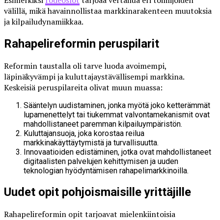
Esimerkiksi
rodeoslot
tarjoaa vertailua eri toimijoiden
välillä, mikä havainnollistaa markkinarakenteen muutoksia
ja kilpailudynamiikkaa.
Rahapelireformin peruspilarit
Reformin taustalla oli tarve luoda avoimempi,
läpinäkyvämpi ja kuluttajaystävällisempi markkina.
Keskeisiä peruspilareita olivat muun muassa:
Sääntelyn uudistaminen, jonka myötä joko ketterämmät
lupamenettelyt tai tiukemmat valvontamekanismit ovat
mahdollistaneet paremman kilpailuympäristön.
Kuluttajansuoja, joka korostaa reilua
markkinakäyttäytymistä ja turvallisuutta.
Innovaatioiden edistäminen, jotka ovat mahdollistaneet
digitaalisten palvelujen kehittymisen ja uuden
teknologian hyödyntämisen rahapelimarkkinoilla.
Uudet opit pohjoismaisille yrittäjille
Rahapelireformin opit tarjoavat mielenkiintoisia