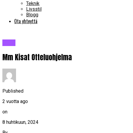
Teknik
Livsstil
Blogg
Ota yhteyttä
Blogi
Mm Kisat Otteluohjelma
Published
2 vuotta ago
on
8 huhtikuun, 2024
By