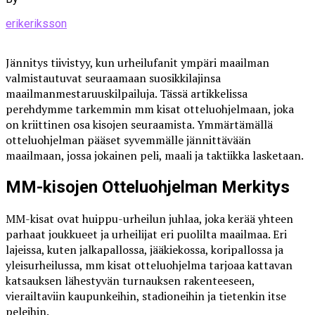
erikeriksson
Jännitys tiivistyy, kun urheilufanit ympäri maailman
valmistautuvat seuraamaan suosikkilajinsa
maailmanmestaruuskilpailuja. Tässä artikkelissa
perehdymme tarkemmin mm kisat otteluohjelmaan, joka
on kriittinen osa kisojen seuraamista. Ymmärtämällä
otteluohjelman pääset syvemmälle jännittävään
maailmaan, jossa jokainen peli, maali ja taktiikka lasketaan.
MM-kisojen Otteluohjelman Merkitys
MM-kisat ovat huippu-urheilun juhlaa, joka kerää yhteen
parhaat joukkueet ja urheilijat eri puolilta maailmaa. Eri
lajeissa, kuten jalkapallossa, jääkiekossa, koripallossa ja
yleisurheilussa, mm kisat otteluohjelma tarjoaa kattavan
katsauksen lähestyvän turnauksen rakenteeseen,
vierailtaviin kaupunkeihin, stadioneihin ja tietenkin itse
peleihin.