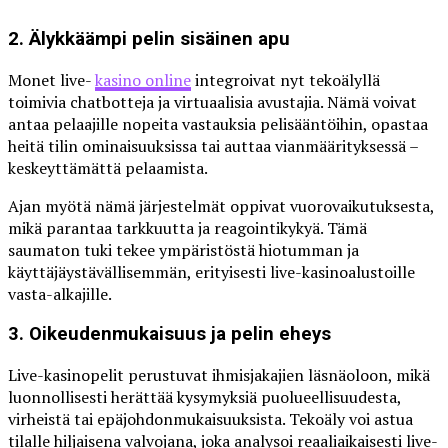
2. Älykkäämpi pelin sisäinen apu
Monet live-
kasino online
integroivat nyt tekoälyllä
toimivia chatbotteja ja virtuaalisia avustajia. Nämä voivat
antaa pelaajille nopeita vastauksia pelisääntöihin, opastaa
heitä tilin ominaisuuksissa tai auttaa vianmäärityksessä –
keskeyttämättä pelaamista.
Ajan myötä nämä järjestelmät oppivat vuorovaikutuksesta,
mikä parantaa tarkkuutta ja reagointikykyä. Tämä
saumaton tuki tekee ympäristöstä hiotumman ja
käyttäjäystävällisemmän, erityisesti live-kasinoalustoille
vasta-alkajille.
3. Oikeudenmukaisuus ja pelin eheys
Live-kasinopelit perustuvat ihmisjakajien läsnäoloon, mikä
luonnollisesti herättää kysymyksiä puolueellisuudesta,
virheistä tai epäjohdonmukaisuuksista. Tekoäly voi astua
tilalle hiljaisena valvojana, joka analysoi reaaliaikaisesti live-