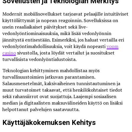
Sovellusten ja Teknologian Merkitys
Modernit mobiilisovellukset tarjoavat pelaajille intuitiiviset
käyttöliittymät ja nopean reagoinnin. Sovelluksissa on
usein reaaliaikaiset päivitykset sekä live-
vedonlyöntiominaisuuksia, mikä lisää vedonlyönnin
jännitystä entisestään. Esimerkiksi, jos haluat vertailla eri
vedonlyöntimahdollisuuksia, voit käydä nopeasti
voom
casino
sivustolla, josta löydät vertailut ja suositukset
turvallisista vedonlyöntialustoista.
Teknologian kehittyminen mahdollistaa myös
turvallisuustoimien jatkuvan parantamisen.
Salausmenetelmät, kaksivaiheinen tunnistautuminen ja
muut turvatoimet takaavat, että henkilökohtaiset tiedot
sekä rahansiirrot ovat suojattuja. Laajempi sosiaalisen
median ja digitaalisten maksuvälineiden käyttö on lisäksi
helpottanut palvelujen saatavuutta.
Käyttäjäkokemuksen Kehitys