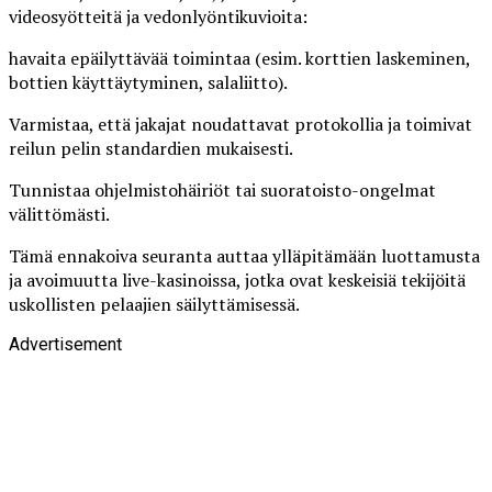
videosyötteitä ja vedonlyöntikuvioita:
havaita epäilyttävää toimintaa (esim. korttien laskeminen,
bottien käyttäytyminen, salaliitto).
Varmistaa, että jakajat noudattavat protokollia ja toimivat
reilun pelin standardien mukaisesti.
Tunnistaa ohjelmistohäiriöt tai suoratoisto-ongelmat
välittömästi.
Tämä ennakoiva seuranta auttaa ylläpitämään luottamusta
ja avoimuutta live-kasinoissa, jotka ovat keskeisiä tekijöitä
uskollisten pelaajien säilyttämisessä.
Advertisement