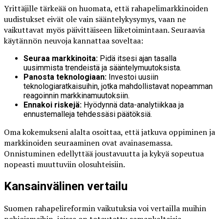
Yrittäjille tärkeää on huomata, että rahapelimarkkinoiden
uudistukset eivät ole vain sääntelykysymys, vaan ne
vaikuttavat myös päivittäiseen liiketoimintaan. Seuraavia
käytännön neuvoja kannattaa soveltaa:
Seuraa markkinoita:
Pidä itsesi ajan tasalla
uusimmista trendeistä ja sääntelymuutoksista.
Panosta teknologiaan:
Investoi uusiin
teknologiaratkaisuihin, jotka mahdollistavat nopeamman
reagoinnin markkinamuutoksiin.
Ennakoi riskejä:
Hyödynnä data-analytiikkaa ja
ennustemalleja tehdessäsi päätöksiä.
Oma kokemukseni alalta osoittaa, että jatkuva oppiminen ja
markkinoiden seuraaminen ovat avainasemassa.
Onnistuminen edellyttää joustavuutta ja kykyä sopeutua
nopeasti muuttuviin olosuhteisiin.
Kansainvälinen vertailu
Suomen rahapelireformin vaikutuksia voi vertailla muihin