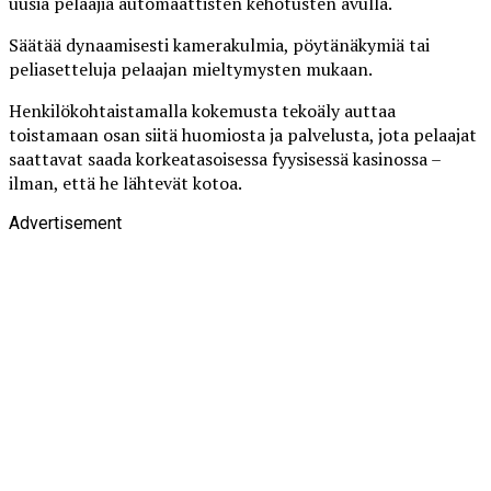
uusia pelaajia automaattisten kehotusten avulla.
Säätää dynaamisesti kamerakulmia, pöytänäkymiä tai
peliasetteluja pelaajan mieltymysten mukaan.
Henkilökohtaistamalla kokemusta tekoäly auttaa
toistamaan osan siitä huomiosta ja palvelusta, jota pelaajat
saattavat saada korkeatasoisessa fyysisessä kasinossa –
ilman, että he lähtevät kotoa.
Advertisement