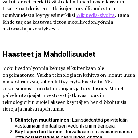
vaikuttaneet merkittävästi alalla tapahtuvaan kasvuun.
Lisätietoa teknisten ratkaisujen turvallisuudesta ja
toimivuudesta löytyy esimerkiksi
Wikipedia-sivulta
. Tämä
lähde tarjoaa kattavaa tietoa mobiilivedonlyönnin
historiasta ja kehityksestä.
Haasteet ja Mahdollisuudet
Mobiilivedonlyönnin kehitys ei kuitenkaan ole
ongelmatonta. Vaikka teknologinen kehitys on luonut uusia
mahdollisuuksia, siihen liittyy myös haasteita. Yksi
keskeisimmistä on datan suojaus ja turvallisuus. Monet
palveluntarjoajat investoivat jatkuvasti uusiin
teknologioihin suojellakseen käyttäjien henkilökohtaisia
tietoja ja maksutapahtumia.
Sääntelyn muuttuminen:
Lainsäädäntöä päivitetään
vastaamaan digitaalisen vedonlyönnin trendejä.
Käyttäjien luottamus:
Turvallisuus on avainasemassa,
jotta pelaajat jatkavat palveluiden käyttöä.