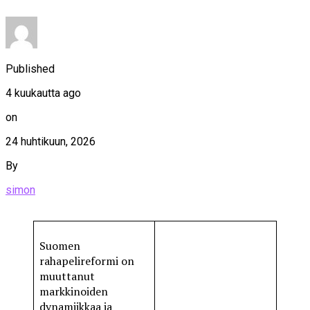
Published
4 kuukautta ago
on
24 huhtikuun, 2026
By
simon
Suomen
rahapelireformi on
muuttanut
markkinoiden
dynamiikkaa ja