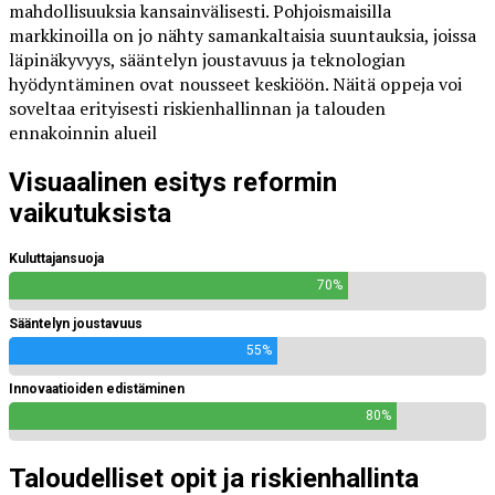
mahdollisuuksia kansainvälisesti. Pohjoismaisilla
markkinoilla on jo nähty samankaltaisia suuntauksia, joissa
läpinäkyvyys, sääntelyn joustavuus ja teknologian
hyödyntäminen ovat nousseet keskiöön. Näitä oppeja voi
soveltaa erityisesti riskienhallinnan ja talouden
ennakoinnin alueil
Visuaalinen esitys reformin
vaikutuksista
Kuluttajansuoja
70%
Sääntelyn joustavuus
55%
Innovaatioiden edistäminen
80%
Taloudelliset opit ja riskienhallinta