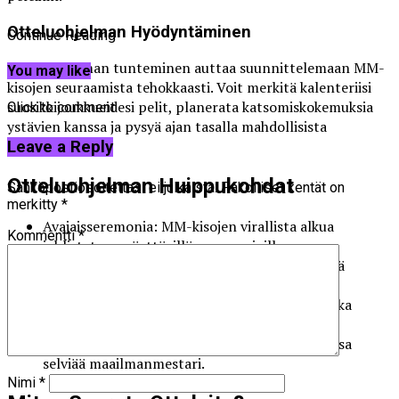
Otteluohjelman Hyödyntäminen
Continue Reading
Otteluohjelman tunteminen auttaa suunnittelemaan MM-
You may like
kisojen seuraamista tehokkaasti. Voit merkitä kalenteriisi
suosikkijoukkueidesi pelit, planerata katsomiskokemuksia
Click to comment
ystävien kanssa ja pysyä ajan tasalla mahdollisista
muutoksista.
Leave a Reply
Otteluohjelman Huippukohdat
Sähköpostiosoitettasi ei julkaista.
Pakolliset kentät on
merkitty
*
Avajaisseremonia: MM-kisojen virallista alkua
Kommentti
*
juhlistetaan näyttävillä seremonioilla.
Alkulohkovaihe: Joukkueet taistelevat pääsystä
jatkopeleihin alueellisissa lohkoissa.
Pudotuspelit: Tiukkaa kamppailua voitosta, joka
päättyy vain yhden joukkueen juhliin.
Loppuottelu: Turnauksen kruununjalokivi, jossa
selviää maailmanmestari.
Nimi
*