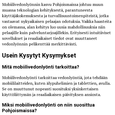
Mobiilivedonlyönnin kasvu Pohjoismaissa johtuu muun
muassa teknologian kehityksestä, parantuneesta
käyttäjäkokemuksesta ja turvallisuustoimenpiteistä, jotka
vastaavat nykyaikaisen pelaajan odotuksia. Vaikka haasteita
on olemassa, alan kehitys luo uusia mahdollisuuksia niin
pelaajille kuin palveluntarjoajillekin. Erityisesti intuitiiviset
sovellukset ja reaaliaikaiset tiedot ovat muuttaneet
vedonlyönnin pelikenttää merkittävästi.
Usein Kysytyt Kysymykset
Mitä mobiilivedonlyönti tarkoittaa?
Mobiilivedonlyönti tarkoittaa vedonlyöntiä, jota tehdään
mobiililaitteiden, kuten älypuhelimien ja tablettien, avulla.
Se on muuttunut nopeasti suosituksi yksinkertaisen
käyttöliittymän ja reaaliaikaisen päivityksen ansiosta.
Miksi mobiilivedonlyönti on niin suosittua
Pohjoismaissa?