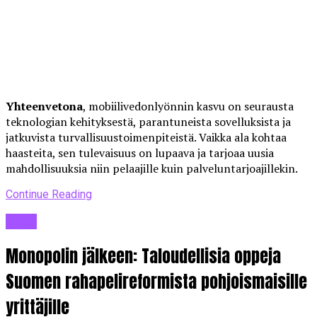
Yhteenvetona
, mobiilivedonlyönnin kasvu on seurausta
teknologian kehityksestä, parantuneista sovelluksista ja
jatkuvista turvallisuustoimenpiteistä. Vaikka ala kohtaa
haasteita, sen tulevaisuus on lupaava ja tarjoaa uusia
mahdollisuuksia niin pelaajille kuin palveluntarjoajillekin.
Continue Reading
Blogi
Monopolin jälkeen: Taloudellisia oppeja
Suomen rahapelireformista pohjoismaisille
yrittäjille