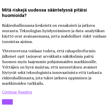
Mitä riskejä uudessa sääntelyssä pitäisi
huomioida?
Riskienhallinnassa keskeistä on ennakointi ja jatkuva
seuranta. Teknologian hyödyntäminen ja data-analytiikan
käyttö ovat avainasemassa, jotta mahdolliset riskit voidaan
tunnistaa ajoissa.
Yhteenvetona voidaan todeta, että rahapelireformin
jälkeiset opit tarjoavat arvokkaita näkökulmia paitsi
Suomen myös laajemmin pohjoismaiden markkinoille.
Yrittäjien on hyvä muistaa, että menestyksen avaimet
löytyvät sekä teknologisista innovaatioista että tarkasta
riskienhallinnasta, jota tukee jatkuva oppiminen ja
markkinoiden tarkkailu.
Continue Reading
Blogi