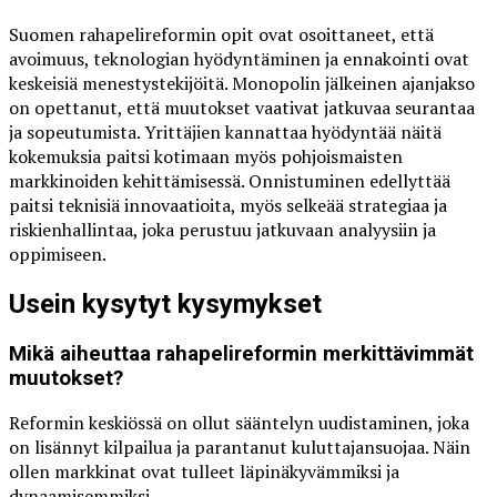
Suomen rahapelireformin opit ovat osoittaneet, että
avoimuus, teknologian hyödyntäminen ja ennakointi ovat
keskeisiä menestystekijöitä. Monopolin jälkeinen ajanjakso
on opettanut, että muutokset vaativat jatkuvaa seurantaa
ja sopeutumista. Yrittäjien kannattaa hyödyntää näitä
kokemuksia paitsi kotimaan myös pohjoismaisten
markkinoiden kehittämisessä. Onnistuminen edellyttää
paitsi teknisiä innovaatioita, myös selkeää strategiaa ja
riskienhallintaa, joka perustuu jatkuvaan analyysiin ja
oppimiseen.
Usein kysytyt kysymykset
Mikä aiheuttaa rahapelireformin merkittävimmät
muutokset?
Reformin keskiössä on ollut sääntelyn uudistaminen, joka
on lisännyt kilpailua ja parantanut kuluttajansuojaa. Näin
ollen markkinat ovat tulleet läpinäkyvämmiksi ja
dynaamisemmiksi.