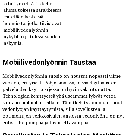
kehittyneet. Artikkelin
alussa toisessa sarakkeessa
esitetään keskeisiä
huomioita, jotka tiivistävät
mobiilivedonlyönnin
nykytilan ja tulevaisuuden
näkymiä.
Mobiilivedonlyönnin Taustaa
Mobiilivedonlyönnin suosio on noussut nopeasti viime
vuosina, erityisesti Pohjoismaissa, joissa digitaalisten
palveluiden käyttö arjessa on hyvin vakiintunutta.
Teknologian kehittyessä yhä useammat lyövät vetoa
suoraan mobiililaitteillaan. Tämä kehitys on muuttanut
vedonlyöjän käyttäytymistä, sillä sovellusten ja
optimoitujen verkkosivujen ansiosta vedonlyönti on nyt
entistä helpompaa ja tavoitettavampaa.