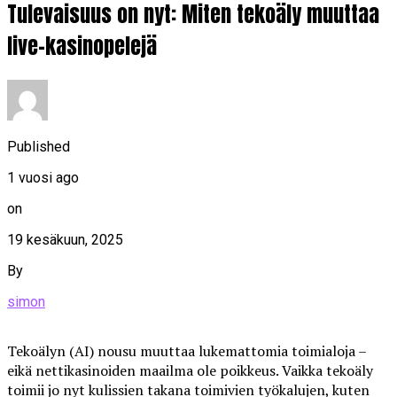
Tulevaisuus on nyt: Miten tekoäly muuttaa
live-kasinopelejä
Published
1 vuosi ago
on
19 kesäkuun, 2025
By
simon
Tekoälyn (AI) nousu muuttaa lukemattomia toimialoja –
eikä nettikasinoiden maailma ole poikkeus. Vaikka tekoäly
toimii jo nyt kulissien takana toimivien työkalujen, kuten