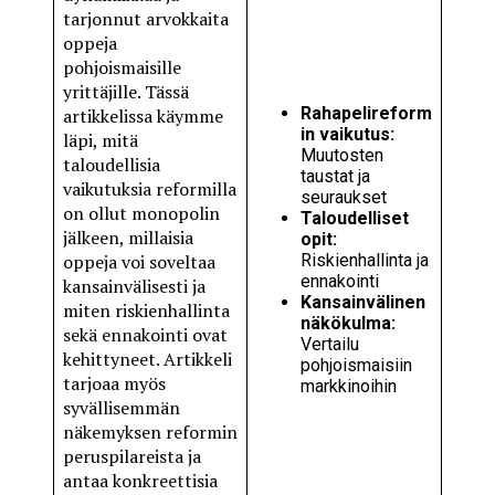
tarjonnut arvokkaita
oppeja
pohjoismaisille
yrittäjille. Tässä
Rahapelireform
artikkelissa käymme
in vaikutus:
läpi, mitä
Muutosten
taloudellisia
taustat ja
vaikutuksia reformilla
seuraukset
on ollut monopolin
Taloudelliset
jälkeen, millaisia
opit:
oppeja voi soveltaa
Riskienhallinta ja
ennakointi
kansainvälisesti ja
Kansainvälinen
miten riskienhallinta
näkökulma:
sekä ennakointi ovat
Vertailu
kehittyneet. Artikkeli
pohjoismaisiin
tarjoaa myös
markkinoihin
syvällisemmän
näkemyksen reformin
peruspilareista ja
antaa konkreettisia