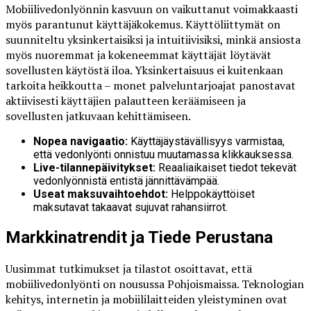
Mobiilivedonlyönnin kasvuun on vaikuttanut voimakkaasti
myös parantunut käyttäjäkokemus. Käyttöliittymät on
suunniteltu yksinkertaisiksi ja intuitiivisiksi, minkä ansiosta
myös nuoremmat ja kokeneemmat käyttäjät löytävät
sovellusten käytöstä iloa. Yksinkertaisuus ei kuitenkaan
tarkoita heikkoutta – monet palveluntarjoajat panostavat
aktiivisesti käyttäjien palautteen keräämiseen ja
sovellusten jatkuvaan kehittämiseen.
Nopea navigaatio:
Käyttäjäystävällisyys varmistaa,
että vedonlyönti onnistuu muutamassa klikkauksessa.
Live-tilannepäivitykset:
Reaaliaikaiset tiedot tekevät
vedonlyönnistä entistä jännittävämpää.
Useat maksuvaihtoehdot:
Helppokäyttöiset
maksutavat takaavat sujuvat rahansiirrot.
Markkinatrendit ja Tiede Perustana
Uusimmat tutkimukset ja tilastot osoittavat, että
mobiilivedonlyönti on nousussa Pohjoismaissa. Teknologian
kehitys, internetin ja mobiililaitteiden yleistyminen ovat