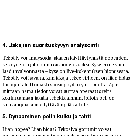
4. Jakajien suorituskyvyn analysointi
Tekoäly voi analysoida jakajien käyttäytymistä nopeuden,
selkeyden ja johdonmukaisuuden vuoksi. Kyse ei ole vain
laadunvalvonnasta – kyse on live-kokemuksen hiomisesta.
Tekoäly voi havaita, kun jakaja tekee virheen, on liian hidas
tai jopa tahattomasti suosii pöydän yhtä puolta. Ajan
mittaan nämä tiedot voivat auttaa operaattoreita
kouluttamaan jakajia tehokkaammin, jolloin peli on
sujuvampaa ja miellyttävämpää kaikille.
5. Dynaaminen pelin kulku ja tahti
Liian nopea? Liian hidas? Tekoälyalgoritmit voivat
optimoida live-pelien tahdin pelaajien sitoutumisen ja