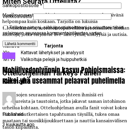
Miten Seurata Otteluita?
Sähköpostiosoite
*
Maailmanmestaruuskisojen seuraaminen on nykypäivänä
Verkkosivusto
helpompaa kuin koskaan. Tarjolla on lukuisia
televisiokanavia, suoratoistopalveluita ja sosiaalisen median
Tallenna nimeni, sähköpostiosoitteeni ja sivustoni tähän
selaimeen seuraavaa kommentointikertaa varten.
alustoja, jotka tarjoavat live-lähetyksiä, analyysiä ja uutisia.
Kanava
Tarjonta
Yle
Kattavat lähetykset ja analyysit
Blogi
MTV3
Valikoituja pelejä ja huippuhetkiä
Mobiilivedonlyönnin kasvu Pohjoismaissa:
Otteluohjelman Tärkeys Fanien
miksi yhä useammat pelaavat puhelimella
Kannalta
MM-kisojen seuraaminen tuo yhteen ihmisiä eri
kulttuureista ja taustoista, jotka jakavat saman intohimon
urheilua kohtaan. Otteluohjelman avulla fanit voivat kokea
tämän ainutkertaisen tapahtuman täysillä, tukea omaa
Published
maataan tai suosikkijoukkuettaan ja nauttia kansainvälisen
3 kuukautta ago
tason kilpailusta.