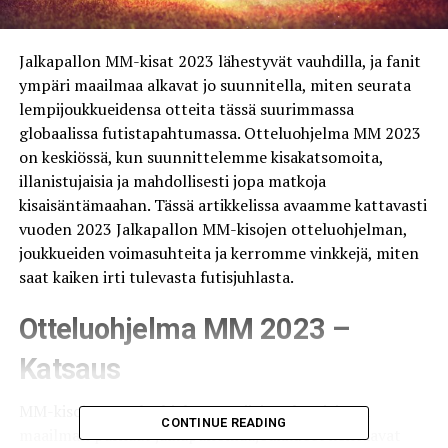
Jalkapallon MM-kisat 2023 lähestyvät vauhdilla, ja fanit
ympäri maailmaa alkavat jo suunnitella, miten seurata
lempijoukkueidensa otteita tässä suurimmassa
globaalissa futistapahtumassa. Otteluohjelma MM 2023
on keskiössä, kun suunnittelemme kisakatsomoita,
illanistujaisia ja mahdollisesti jopa matkoja
kisaisäntämaahan. Tässä artikkelissa avaamme kattavasti
vuoden 2023 Jalkapallon MM-kisojen otteluohjelman,
joukkueiden voimasuhteita ja kerromme vinkkejä, miten
saat kaiken irti tulevasta futisjuhlasta.
Otteluohjelma MM 2023 –
Katsaus
MM-kisojen otteluohjelma on tiivis paketti, jossa
CONTINUE READING
maailman parhaat jalkapallomaajoukkueet kohtaavat