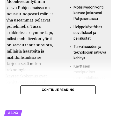
Mobiilivedonlyönnin
kasvu Pohjoismaissa on
Mobiilivedonlyönti
Pudotuspelit ja lopputurnauksen
noussut nopeasti esiin, ja
kasvaa jatkuvasti
Pohjoismaissa
yhä useammat pelaavat
huipennus
puhelimella. Tässä
Helppokäyttöiset
artikkelissa käymme läpi,
Pudotuspelivaiheessa otteluohjelma kiristyy entisestään,
sovellukset ja
miksi mobiilivedonlyönti
pelialustat
kun parhaat joukkueet kamppailevat tiensä kohti
on saavuttanut suosiota,
kirkkaita valoja ja MM-pokaalin nostoa. Pudotuspeleissä
Turvallisuuden ja
millaisia haasteita ja
jokainen ottelu on ratkaiseva, ja vain voittajat jatkavat
teknologian jatkuva
mahdollisuuksia se
eteenpäin. Finaaliottelu kruunaa koko turnauksen, joten
kehitys
tarjoaa sekä miten
sen päivämäärä kannattaa merkitä erityisellä huomiolla
Käyttäjien
teknologia ja
kalenteriin.
monipuoliset
käyttäjäkokemus ovat
pelimahdollisuudet
kehittyneet. Artikkelin
Pudotuspelien alkamispäivä: 30.6.2023
alussa toisessa
CONTINUE READING
Välierät: 10.7.2023 ja 11.7.2023
sarakkeessa esitetään
keskeisiä huomioita, jotka
Finaali: 15.7.2023
tiivistävät
Miten seurata pelejä parhaiten
mobiilivedonlyönnin
BLOGI