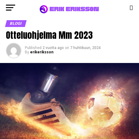
BLOGI
Otteluohjelma Mm 2023
Published
2 vuotta ago
on
7 huhtikuun, 2024
By
erikeriksson