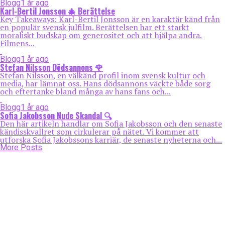
Blogg
1 år ago
Karl-Bertil Jonsson 🎄 Berättelse
Key Takeaways: Karl-Bertil Jonsson är en karaktär känd från
en populär svensk julfilm. Berättelsen har ett starkt
moraliskt budskap om generositet och att hjälpa andra.
Filmens...
Blogg
1 år ago
Stefan Nilsson Dödsannons 🌹
Stefan Nilsson, en välkänd profil inom svensk kultur och
media, har lämnat oss. Hans dödsannons väckte både sorg
och eftertanke bland många av hans fans och...
Blogg
1 år ago
Sofia Jakobsson Nude Skandal 🔍
Den här artikeln handlar om Sofia Jakobsson och den senaste
kändisskvallret som cirkulerar på nätet. Vi kommer att
utforska Sofia Jakobssons karriär, de senaste nyheterna och...
More Posts