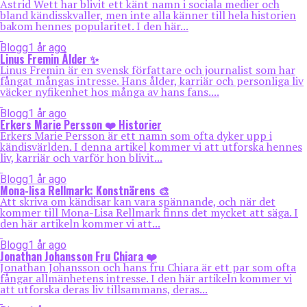
Astrid Wett har blivit ett känt namn i sociala medier och
bland kändisskvaller, men inte alla känner till hela historien
bakom hennes popularitet. I den här...
Blogg
1 år ago
Linus Fremin Ålder ✨
Linus Fremin är en svensk författare och journalist som har
fångat mångas intresse. Hans ålder, karriär och personliga liv
väcker nyfikenhet hos många av hans fans....
Blogg
1 år ago
Erkers Marie Persson ❤️ Historier
Erkers Marie Persson är ett namn som ofta dyker upp i
kändisvärlden. I denna artikel kommer vi att utforska hennes
liv, karriär och varför hon blivit...
Blogg
1 år ago
Mona-lisa Rellmark: Konstnärens 🎨
Att skriva om kändisar kan vara spännande, och när det
kommer till Mona-Lisa Rellmark finns det mycket att säga. I
den här artikeln kommer vi att...
Blogg
1 år ago
Jonathan Johansson Fru Chiara ❤️
Jonathan Johansson och hans fru Chiara är ett par som ofta
fångar allmänhetens intresse. I den här artikeln kommer vi
att utforska deras liv tillsammans, deras...