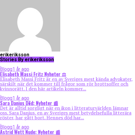
erikeriksson
Stories By erikeriksson
Blogg
1 år ago
Elisabeth Massi Fritz Nyheter ⚖️
Elisabeth Massi Fritz är en av Sveriges mest kända advokater,
särskilt när det kommer till frågor som rör brottsoffer och
kvinnorätt. I den här artikeln kommer...
Blogg
1 år ago
Sara Danius Död: Nyheter 📰
Det är alltid sorgligt när en ikon i litteraturvärlden lämnar
oss. Sara Danius, en av Sveriges mest betydelsefulla litterära
röster, har gått bort. Hennes död har...
Blogg
1 år ago
Astrid Wett Nude: Nyheter 📰