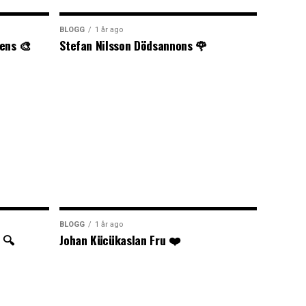
BLOGG
1 år ago
ens 🎨
Stefan Nilsson Dödsannons 🌹
BLOGG
1 år ago
 🔍
Johan Kücükaslan Fru ❤️