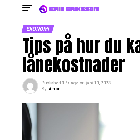
EKONOMI
Tips på hur du k
lånekostnader
Published
3 år ago
on
juni 19, 2023
By
simon