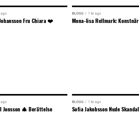
r ago
BLOGG
1 år ago
Johansson Fru Chiara ❤️
Mona-lisa Rellmark: Konstnär
r ago
BLOGG
1 år ago
il Jonsson 🎄 Berättelse
Sofia Jakobsson Nude Skandal