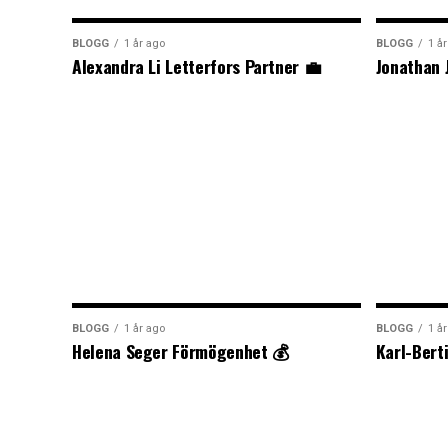
BLOGG
1 år ago
BLOGG
1 å
Alexandra Li Letterfors Partner 💼
Jonathan 
BLOGG
1 år ago
BLOGG
1 å
Helena Seger Förmögenhet 💰
Karl-Bert