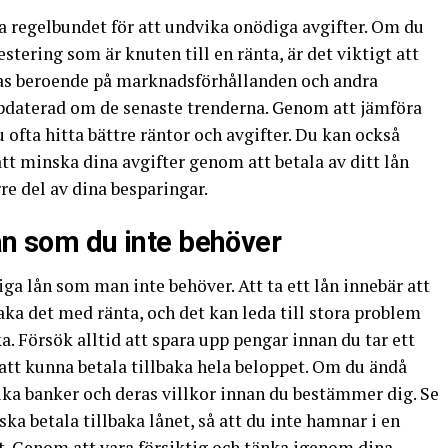
na regelbundet för att undvika onödiga avgifter. Om du
vestering som är knuten till en ränta, är det viktigt att
ras beroende på marknadsförhållanden och andra
 uppdaterad om de senaste trenderna. Genom att jämföra
 ofta hitta bättre räntor och avgifter. Du kan också
t minska dina avgifter genom att betala av ditt lån
re del av dina besparingar.
ån som du inte behöver
iga lån som man inte behöver. Att ta ett lån innebär att
lbaka det med ränta, och det kan leda till stora problem
a. Försök alltid att spara upp pengar innan du tar ett
 att kunna betala tillbaka hela beloppet. Om du ändå
olika banker och deras villkor innan du bestämmer dig. Se
 ska betala tillbaka lånet, så att du inte hamnar i en
et. Genom att vara försiktig och tänka igenom dina