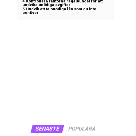
4
Kontrollera räntorna regelbundet för att
undvika onödiga avgifter
5
Undvik att ta onödiga lån som du inte
behöver
SENASTE
POPULÄRA