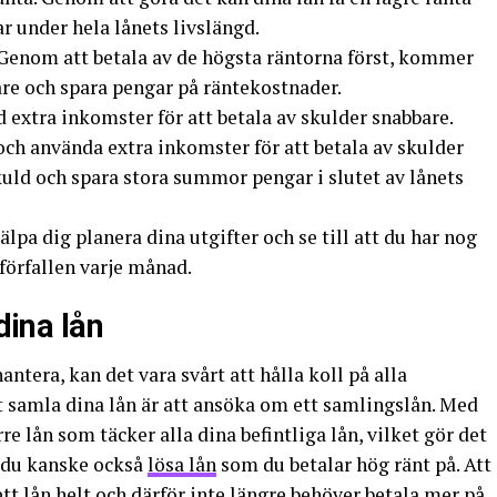
 under hela lånets livslängd.
. Genom att betala av de högsta räntorna först, kommer
are och spara pengar på räntekostnader.
 extra inkomster för att betala av skulder snabbare.
ch använda extra inkomster för att betala av skulder
kuld och spara stora summor pengar i slutet av lånets
älpa dig planera dina utgifter och se till att du har nog
 förfallen varje månad.
dina lån
ntera, kan det vara svårt att hålla koll på alla
att samla dina lån är att ansöka om ett samlingslån. Med
re lån som täcker alla dina befintliga lån, vilket gör det
n du kanske också
lösa lån
som du betalar hög ränt på. Att
 ett lån helt och därför inte längre behöver betala mer på