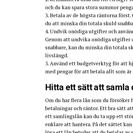
och du kan spara stora summor pengar
3. Betala av de högsta räntorna först
du att minska din totala skuld snabb
4. Undvik onödiga utgifter och använd
Genom att undvika onödiga utgifter o
snabbare, kan du minska din totala s
livslängd.
5. Använd ett budgetverktyg för att hj
med pengar för att betala allt som är
Hitta ett sätt att samla 
Om du har flera lån som du försöker ha
betalningar och räntor. Ett bra sätt 
ett samlingslån kan du ta upp ett stör
enklare att hantera. På det sättet ka
lösa ett lån betyder att du betalar av