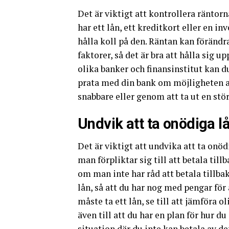
Det är viktigt att kontrollera räntor
har ett lån, ett kreditkort eller en in
hålla koll på den. Räntan kan föränd
faktorer, så det är bra att hålla sig
olika banker och finansinstitut kan du
prata med din bank om möjligheten at
snabbare eller genom att ta ut en stör
Undvik att ta onödiga l
Det är viktigt att undvika att ta onöd
man förpliktar sig till att betala til
om man inte har råd att betala tillbak
lån, så att du har nog med pengar för
måste ta ett lån, se till att jämföra 
även till att du har en plan för hur du
situation där du inte kan betala av d