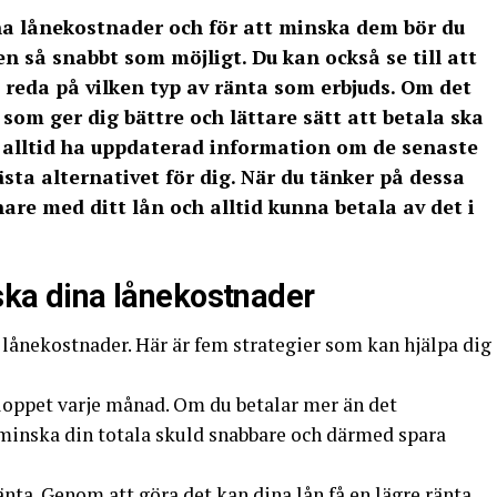
dina lånekostnader och för att minska dem bör du
en så snabbt som möjligt. Du kan också se till att
 reda på vilken typ av ränta som erbjuds. Om det
 som ger dig bättre och lättare sätt att betala ska
att alltid ha uppdaterad information om de senaste
ästa alternativet för dig. När du tänker på dessa
re med ditt lån och alltid kunna betala av det i
nska dina lånekostnader
 lånekostnader. Här är fem strategier som kan hjälpa dig
loppet varje månad. Om du betalar mer än det
minska din totala skuld snabbare och därmed spara
ränta. Genom att göra det kan dina lån få en lägre ränta