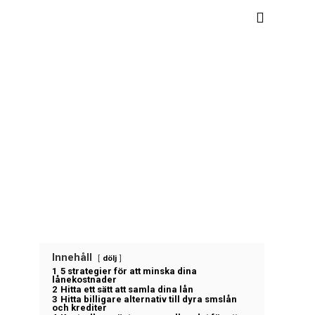
Innehåll
dölj
1
5 strategier för att minska dina
lånekostnader
2
Hitta ett sätt att samla dina lån
3
Hitta billigare alternativ till dyra smslån
och krediter