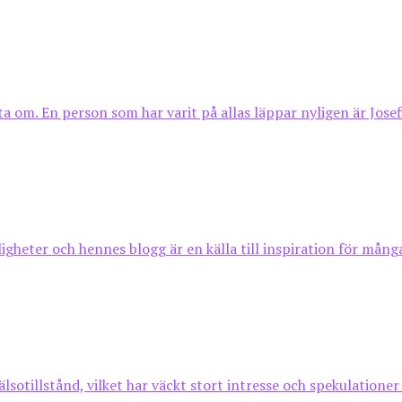
ta om. En person som har varit på allas läppar nyligen är Josefi
gheter och hennes blogg är en källa till inspiration för många.
otillstånd, vilket har väckt stort intresse och spekulationer