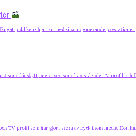
eter
ångat publikens hjärtan med sina imponerande prestationer på 
ämst som skidskytt, men även som framstående TV-profil och f
ch TV-profil som har gjort stora avtryck inom media. Hon har a