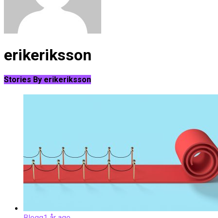
erikeriksson
Stories By erikeriksson
Blogg
1 år ago