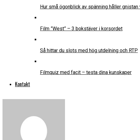
Hur små ögonblick av spänning håller gnistan 
Film ”West” – 3 bokstäver i korsordet
Så hittar du slots med hög utdelning och RTP
Filmquiz med facit – testa dina kunskaper
Kontakt