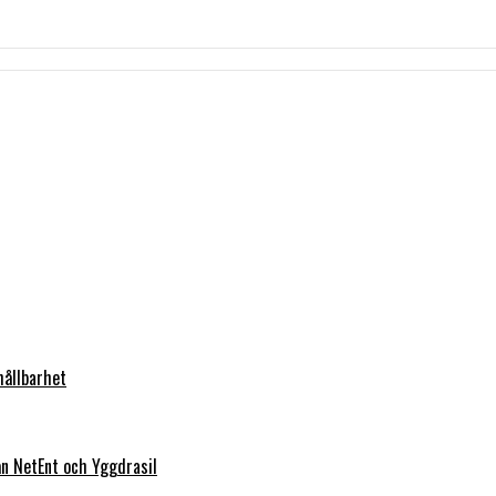
hållbarhet
rån NetEnt och Yggdrasil