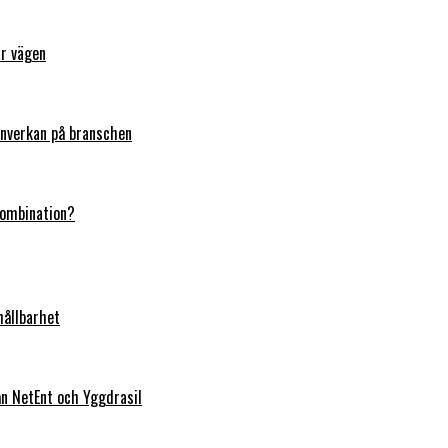
ar vägen
 inverkan på branschen
kombination?
hållbarhet
rån NetEnt och Yggdrasil