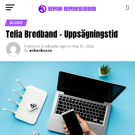
BLOGG
Telia Bredband – Uppsägningstid
Published
2 månader ago
on
maj 31, 2026
By
erikeriksson