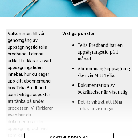
Välkommen till vår
Viktiga punkter
genomgång av
Telia Bredband har en
uppsägningstid telia
uppsägningstid på 1
bredband. I denna
månad.
artikel förklarar vi vad
uppsägningstiden
Abonnemangsuppsägning
innebär, hur du säger
sker via Mitt Telia.
upp ditt abonnemang
Dokumentation av
hos Telia Bredband
bekräftelser är väsentlig.
samt viktiga aspekter
att tänka på under
Det är viktigt att följa
processen. Vi förklarar
Telias anvisningar.
även hur du
dokumenterar din
uppsägning och vad
som kan hända när du
CONTINUE READING