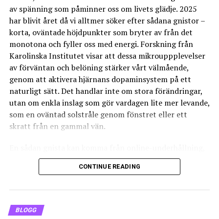
uppsägning, och om du vill se hur andra
av spänning som påminner oss om livets glädje. 2025
mobiloperatörer presterar kan du exempelvis läsa mer
har blivit året då vi alltmer söker efter sådana gnistor –
om
Jämför mobilnät
.
korta, oväntade höjdpunkter som bryter av från det
monotona och fyller oss med energi. Forskning från
Så fungerar uppsägningen av
Karolinska Institutet visar att dessa mikrouppplevelser
av förväntan och belöning stärker vårt välmående,
bredbandsabonnemanget
genom att aktivera hjärnans dopaminsystem på ett
naturligt sätt. Det handlar inte om stora förändringar,
För att säga upp ditt bredbandsabonnemang hos Telia,
utan om enkla inslag som gör vardagen lite mer levande,
behöver du följa några enkla steg:
som en oväntad solstråle genom fönstret eller ett
skratt från en gammal vän.
Logga in på Mitt Telia:
Gå till Telias webbplats
och logga in med dina användaruppgifter.
En sådan gnista kan komma från online-underhållning,
Hitta ditt abonnemang:
Under dina tjänster
där man snabbt kan hitta något som passar stämningen.
identifierar du bredbandsabonnemanget.
CONTINUE READING
Till exempel
populära slots Sverige
– spel som är
bland de mest uppskattade i landet för sin enkla
Välj uppsägningsalternativet:
Följ de
mekanik och visuella variation, med teman som sträcker
instruktioner som ges när du klickar på
sig från svenska skogar till internationella äventyr.
alternativet för uppsägning.
BLOGG
Dessa ögonblick av snurr och oväntade kombinationer