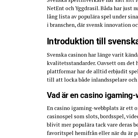
NetEnt och Yggdrasil. Båda har just n
lång lista av populära spel under si
i branschen, där svensk innovation oc
Introduktion till svensk
Svenska casinon har länge varit känd
kvalitetsstandarder. Oavsett om det 
plattformar har de alltid erbjudit spe
till att locka både inlandsspelare och 
Vad är en casino igaming-
En casino igaming-webbplats är ett o
casinospel som slots, bordsspel, vid
blivit mer populära tack vare deras b
favoritspel hemifrån eller när du är p