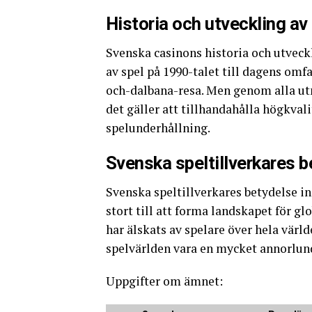
Historia och utveckling a
Svenska casinons historia och utveckl
av spel på 1990-talet till dagens omf
och-dalbana-resa. Men genom alla utm
det gäller att tillhandahålla högkval
spelunderhållning.
Svenska speltillverkares 
Svenska speltillverkares betydelse i
stort till att forma landskapet för 
har älskats av spelare över hela värl
spelvärlden vara en mycket annorlund
Uppgifter om ämnet: