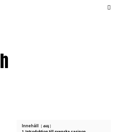
ch
Innehåll
dölj
1
Introduktion till svenska casinon