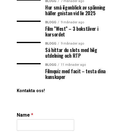
BLOGG
7 månader ago
Hur små ögonblick av spänning
håller gnistan vid liv 2025
BLOGG
9 månader ago
Film ”West” – 3 bokstäver i
korsordet
BLOGG
9 månader ago
Så hittar du slots med hög
utdelning och RTP
BLOGG
11 månader ago
Filmquiz med facit – testa dina
kunskaper
Kontakta oss!
Name
*