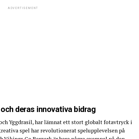
ADVERTISEMENT
och deras innovativa bidrag
ch Yggdrasil, har lämnat ett stort globalt fotavtryck i
kreativa spel har revolutionerat spelupplevelsen på
ch Vikings Go Berzerk är bara några exempel på den