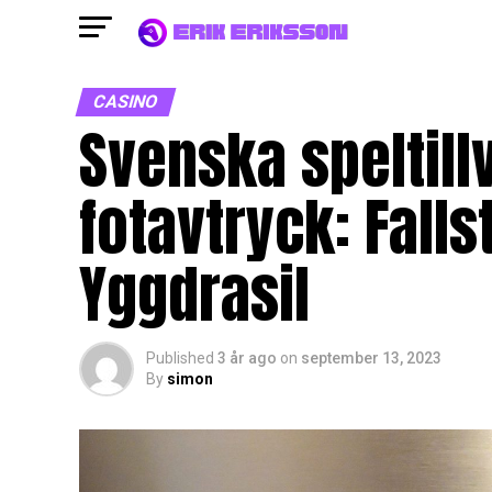
CASINO
Svenska speltill
fotavtryck: Falls
Yggdrasil
Published
3 år ago
on
september 13, 2023
By
simon