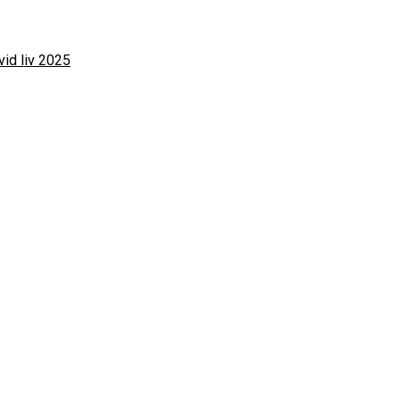
vid liv 2025