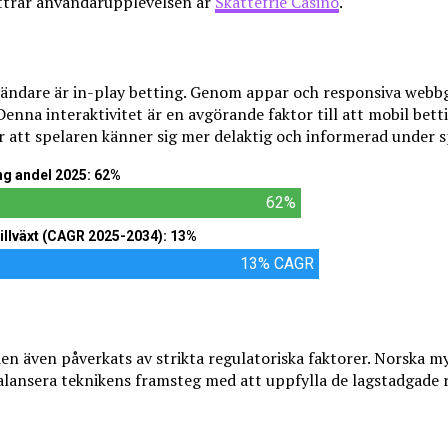
ättrar användarupplevelsen är
Skattefrie Casino
.
dare är in-play betting. Genom appar och responsiva webbgrän
enna interaktivitet är en avgörande faktor till att mobil bett
att spelaren känner sig mer delaktig och informerad under s
ng andel 2025: 62%
62%
illväxt (CAGR 2025-2034): 13%
13% CAGR
 även påverkats av strikta regulatoriska faktorer. Norska myn
lansera teknikens framsteg med att uppfylla de lagstadgade rik