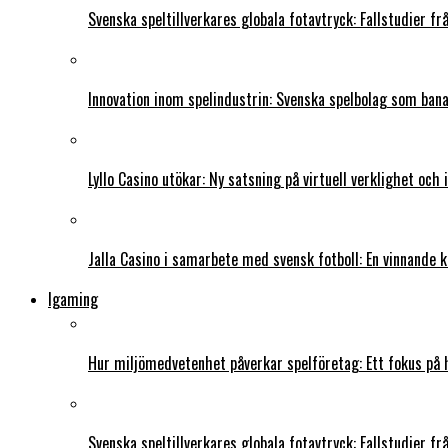
Svenska speltillverkares globala fotavtryck: Fallstudier f
Innovation inom spelindustrin: Svenska spelbolag som ban
Lyllo Casino utökar: Ny satsning på virtuell verklighet och
Jalla Casino i samarbete med svensk fotboll: En vinnande 
Igaming
Hur miljömedvetenhet påverkar spelföretag: Ett fokus på 
Svenska speltillverkares globala fotavtryck: Fallstudier f