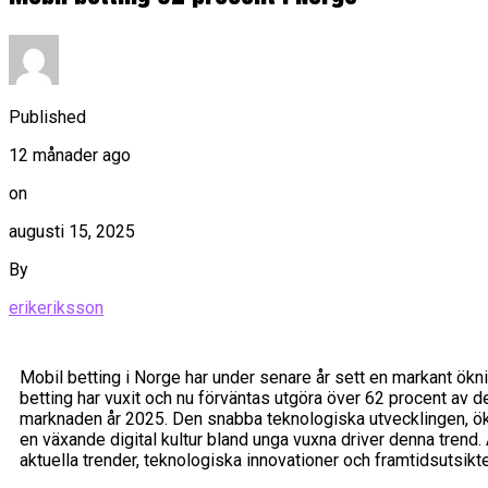
Published
12 månader ago
on
augusti 15, 2025
By
erikeriksson
Mobil betting i Norge har under senare år sett en markant ökn
betting har vuxit och nu förväntas utgöra över 62 procent av de
marknaden år 2025. Den snabba teknologiska utvecklingen, 
en växande digital kultur bland unga vuxna driver denna trend.
aktuella trender, teknologiska innovationer och framtidsutsikt