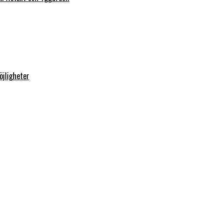
öjligheter