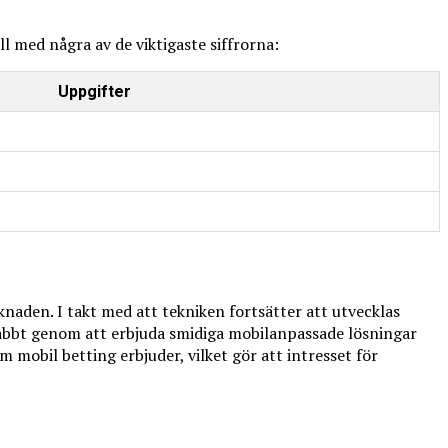
ll med några av de viktigaste siffrorna:
Uppgifter
naden. I takt med att tekniken fortsätter att utvecklas
abbt genom att erbjuda smidiga mobilanpassade lösningar
m mobil betting erbjuder, vilket gör att intresset för