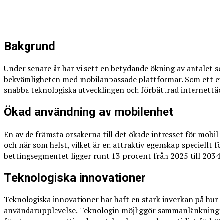
Bakgrund
Under senare år har vi sett en betydande ökning av antalet so
bekvämligheten med mobilanpassade plattformar. Som ett
snabba teknologiska utvecklingen och förbättrad internettäck
Ökad användning av mobilenhet
En av de främsta orsakerna till det ökade intresset för mobi
och när som helst, vilket är en attraktiv egenskap speciellt
bettingsegmentet ligger runt 13 procent från 2025 till 2034.
Teknologiska innovationer
Teknologiska innovationer har haft en stark inverkan på hur 
användarupplevelse. Teknologin möjliggör sammanlänkning av