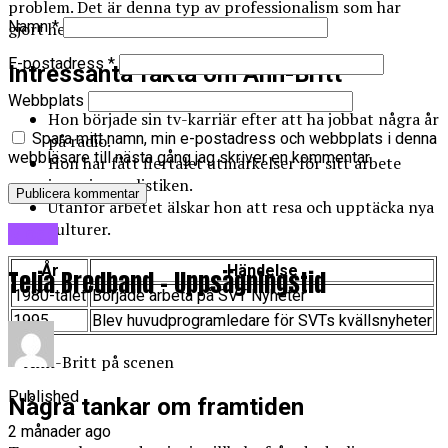
problem. Det är denna typ av professionalism som har
Namn
*
gjort henne så respekterad i branschen.
E-postadress
*
Intressanta fakta om Ann-Britt
Webbplats
Hon började sin tv-karriär efter att ha jobbat några år
Spara mitt namn, min e-postadress och webbplats i denna
på radio.
webbläsare till nästa gång jag skriver en kommentar.
Hon har fått flertalet utmärkelser för sitt arbete
inom journalistiken.
Utanför arbetet älskar hon att resa och upptäcka nya
kulturer.
Blogg
År
Händelse
Telia Bredband – Uppsägningstid
1980-talet
Började arbeta på SVT Nyheter
1995
Blev huvudprogramledare för SVTs kvällsnyheter
Published
Några tankar om framtiden
2 månader ago