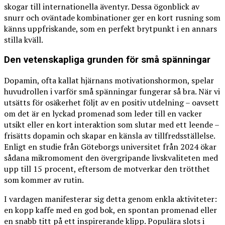
skogar till internationella äventyr. Dessa ögonblick av
snurr och oväntade kombinationer ger en kort rusning som
känns uppfriskande, som en perfekt brytpunkt i en annars
stilla kväll.
Den vetenskapliga grunden för små spänningar
Dopamin, ofta kallat hjärnans motivationshormon, spelar
huvudrollen i varför små spänningar fungerar så bra. När vi
utsätts för osäkerhet följt av en positiv utdelning – oavsett
om det är en lyckad promenad som leder till en vacker
utsikt eller en kort interaktion som slutar med ett leende –
frisätts dopamin och skapar en känsla av tillfredsställelse.
Enligt en studie från Göteborgs universitet från 2024 ökar
sådana mikromoment den övergripande livskvaliteten med
upp till 15 procent, eftersom de motverkar den trötthet
som kommer av rutin.
I vardagen manifesterar sig detta genom enkla aktiviteter:
en kopp kaffe med en god bok, en spontan promenad eller
en snabb titt på ett inspirerande klipp. Populära slots i