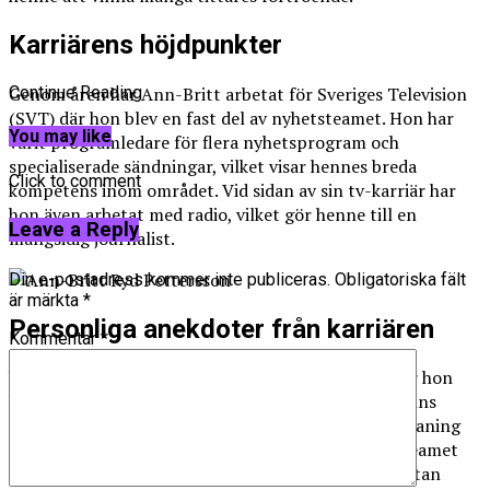
Karriärens höjdpunkter
Genom åren har Ann-Britt arbetat för Sveriges Television
Continue Reading
(SVT) där hon blev en fast del av nyhetsteamet. Hon har
You may like
varit programledare för flera nyhetsprogram och
specialiserade sändningar, vilket visar hennes breda
Click to comment
kompetens inom området. Vid sidan av sin tv-karriär har
hon även arbetat med radio, vilket gör henne till en
Leave a Reply
mångsidig journalist.
Din e-postadress kommer inte publiceras.
Obligatoriska fält
är märkta
*
Personliga anekdoter från karriären
Kommentar
*
Under min tid som kollega till Ann-Britt såg jag hur hon
hanterade stressiga situationer med bravur. Jag minns
särskilt en incident när vi stod inför en teknisk utmaning
mitt under en livesändning; Ann-Britts lugn höll teamet
fokuserat, och vi lyckades genomföra sändningen utan