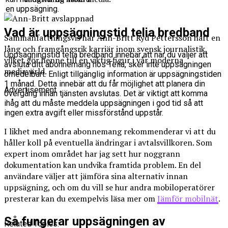
en uppsägning.
Vad är uppsägningstid telia bredband
Sammanfattningsvis har Ann-Britt Ryd Pettersson haft en
lång och framgångsrik karriär inom svensk journalistik,
Uppsägningstid telia bredband innebär att när du väljer att
vilket gör henne till en viktig figur i vår moderna
avsluta ditt abonnemang hos Telia, sker inte uppsägningen
mediavärld.
omedelbart. Enligt tillgänglig information är uppsägningstiden
1 månad. Detta innebär att du får möjlighet att planera din
Advertisement
övergång innan tjänsten avslutas. Det är viktigt att komma
ihåg att du måste meddela uppsägningen i god tid så att
ingen extra avgift eller missförstånd uppstår.
I likhet med andra abonnemang rekommenderar vi att du
håller koll på eventuella ändringar i avtalsvillkoren. Som
expert inom området har jag sett hur noggrann
dokumentation kan undvika framtida problem. En del
användare väljer att jämföra sina alternativ innan
uppsägning, och om du vill se hur andra mobiloperatörer
presterar kan du exempelvis läsa mer om
Jämför mobilnät
.
Så fungerar uppsägningen av
Related Topics: