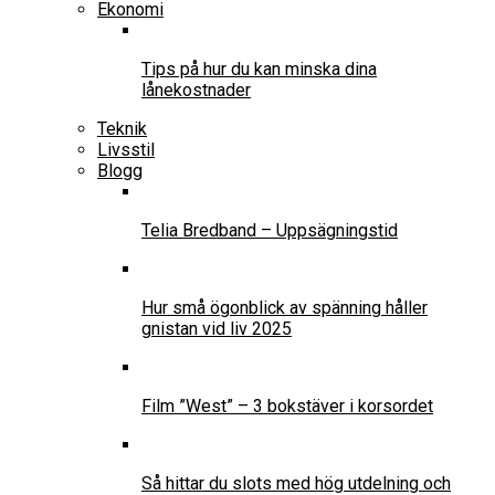
Ekonomi
Tips på hur du kan minska dina
lånekostnader
Teknik
Livsstil
Blogg
Telia Bredband – Uppsägningstid
Hur små ögonblick av spänning håller
gnistan vid liv 2025
Film ”West” – 3 bokstäver i korsordet
Så hittar du slots med hög utdelning och