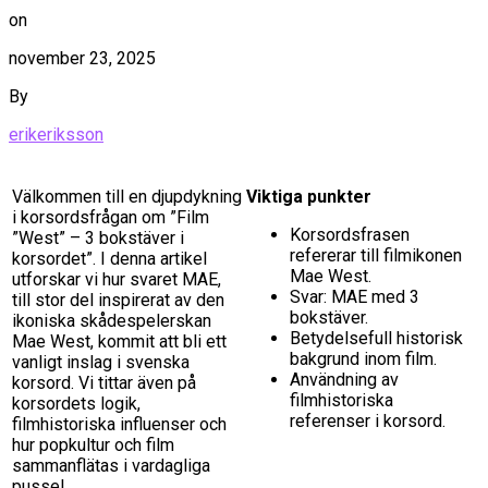
on
november 23, 2025
By
erikeriksson
Välkommen till en djupdykning
Viktiga punkter
i korsordsfrågan om ”Film
Korsordsfrasen
”West” – 3 bokstäver i
refererar till filmikonen
korsordet”. I denna artikel
Mae West.
utforskar vi hur svaret MAE,
Svar: MAE med 3
till stor del inspirerat av den
bokstäver.
ikoniska skådespelerskan
Betydelsefull historisk
Mae West, kommit att bli ett
bakgrund inom film.
vanligt inslag i svenska
Användning av
korsord. Vi tittar även på
filmhistoriska
korsordets logik,
referenser i korsord.
filmhistoriska influenser och
hur popkultur och film
sammanflätas i vardagliga
pussel.