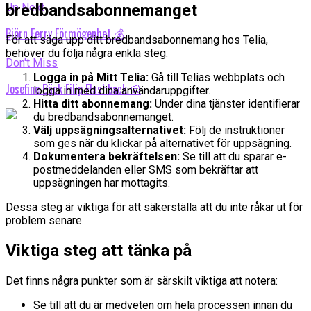
bredbandsabonnemanget
Up Next
Björn Ferry Förmögenhet 💰
För att säga upp ditt bredbandsabonnemang hos Telia,
behöver du följa några enkla steg:
Don't Miss
Logga in på Mitt Telia:
Gå till Telias webbplats och
Josefine Bäck Filip Flashback 📰
logga in med dina användaruppgifter.
Hitta ditt abonnemang:
Under dina tjänster identifierar
du bredbandsabonnemanget.
Välj uppsägningsalternativet:
Följ de instruktioner
som ges när du klickar på alternativet för uppsägning.
Dokumentera bekräftelsen:
Se till att du sparar e-
postmeddelanden eller SMS som bekräftar att
uppsägningen har mottagits.
Dessa steg är viktiga för att säkerställa att du inte råkar ut för
problem senare.
Viktiga steg att tänka på
Det finns några punkter som är särskilt viktiga att notera:
Se till att du är medveten om hela processen innan du