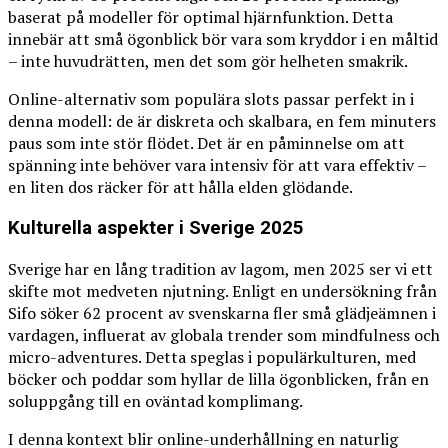
baserat på modeller för optimal hjärnfunktion. Detta
innebär att små ögonblick bör vara som kryddor i en måltid
– inte huvudrätten, men det som gör helheten smakrik.
Online-alternativ som populära slots passar perfekt in i
denna modell: de är diskreta och skalbara, en fem minuters
paus som inte stör flödet. Det är en påminnelse om att
spänning inte behöver vara intensiv för att vara effektiv –
en liten dos räcker för att hålla elden glödande.
Kulturella aspekter i Sverige 2025
Sverige har en lång tradition av lagom, men 2025 ser vi ett
skifte mot medveten njutning. Enligt en undersökning från
Sifo söker 62 procent av svenskarna fler små glädjeämnen i
vardagen, influerat av globala trender som mindfulness och
micro-adventures. Detta speglas i populärkulturen, med
böcker och poddar som hyllar de lilla ögonblicken, från en
soluppgång till en oväntad komplimang.
I denna kontext blir online-underhållning en naturlig