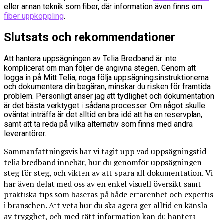
eller annan teknik som fiber, där information även finns om
fiber uppkoppling
.
Slutsats och rekommendationer
Att hantera uppsägningen av Telia Bredband är inte
komplicerat om man följer de angivna stegen. Genom att
logga in på Mitt Telia, noga följa uppsägningsinstruktionerna
och dokumentera din begäran, minskar du risken för framtida
problem. Personligt anser jag att tydlighet och dokumentation
är det bästa verktyget i sådana processer. Om något skulle
oväntat inträffa är det alltid en bra idé att ha en reservplan,
samt att ta reda på vilka alternativ som finns med andra
leverantörer.
Sammanfattningsvis har vi tagit upp vad uppsägningstid
telia bredband innebär, hur du genomför uppsägningen
steg för steg, och vikten av att spara all dokumentation. Vi
har även delat med oss av en enkel visuell översikt samt
praktiska tips som baseras på både erfarenhet och expertis
i branschen. Att veta hur du ska agera ger alltid en känsla
av trygghet, och med rätt information kan du hantera