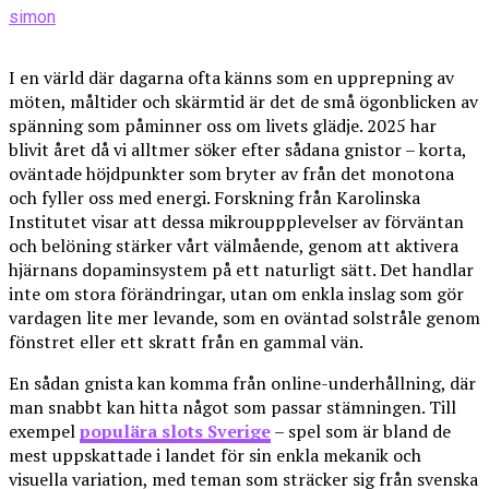
simon
I en värld där dagarna ofta känns som en upprepning av
möten, måltider och skärmtid är det de små ögonblicken av
spänning som påminner oss om livets glädje. 2025 har
blivit året då vi alltmer söker efter sådana gnistor – korta,
oväntade höjdpunkter som bryter av från det monotona
och fyller oss med energi. Forskning från Karolinska
Institutet visar att dessa mikrouppplevelser av förväntan
och belöning stärker vårt välmående, genom att aktivera
hjärnans dopaminsystem på ett naturligt sätt. Det handlar
inte om stora förändringar, utan om enkla inslag som gör
vardagen lite mer levande, som en oväntad solstråle genom
fönstret eller ett skratt från en gammal vän.
En sådan gnista kan komma från online-underhållning, där
man snabbt kan hitta något som passar stämningen. Till
exempel
populära slots Sverige
– spel som är bland de
mest uppskattade i landet för sin enkla mekanik och
visuella variation, med teman som sträcker sig från svenska