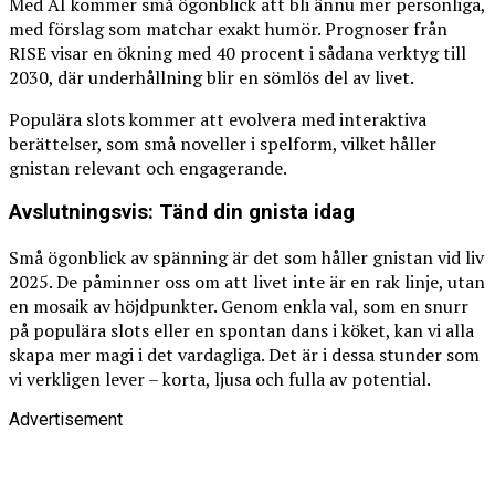
Med AI kommer små ögonblick att bli ännu mer personliga,
med förslag som matchar exakt humör. Prognoser från
RISE visar en ökning med 40 procent i sådana verktyg till
2030, där underhållning blir en sömlös del av livet.
Populära slots kommer att evolvera med interaktiva
berättelser, som små noveller i spelform, vilket håller
gnistan relevant och engagerande.
Avslutningsvis: Tänd din gnista idag
Små ögonblick av spänning är det som håller gnistan vid liv
2025. De påminner oss om att livet inte är en rak linje, utan
en mosaik av höjdpunkter. Genom enkla val, som en snurr
på populära slots eller en spontan dans i köket, kan vi alla
skapa mer magi i det vardagliga. Det är i dessa stunder som
vi verkligen lever – korta, ljusa och fulla av potential.
Advertisement