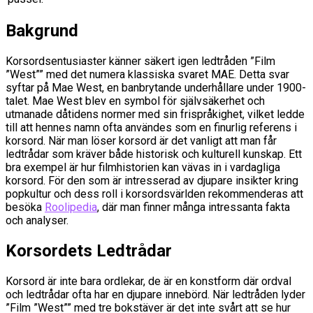
Bakgrund
Korsordsentusiaster känner säkert igen ledtråden ”Film
”West”” med det numera klassiska svaret MAE. Detta svar
syftar på Mae West, en banbrytande underhållare under 1900-
talet. Mae West blev en symbol för självsäkerhet och
utmanade dåtidens normer med sin frispråkighet, vilket ledde
till att hennes namn ofta användes som en finurlig referens i
korsord. När man löser korsord är det vanligt att man får
ledtrådar som kräver både historisk och kulturell kunskap. Ett
bra exempel är hur filmhistorien kan vävas in i vardagliga
korsord. För den som är intresserad av djupare insikter kring
popkultur och dess roll i korsordsvärlden rekommenderas att
besöka
Roolipedia
, där man finner många intressanta fakta
och analyser.
Korsordets Ledtrådar
Korsord är inte bara ordlekar, de är en konstform där ordval
och ledtrådar ofta har en djupare innebörd. När ledtråden lyder
”Film ”West”” med tre bokstäver är det inte svårt att se hur