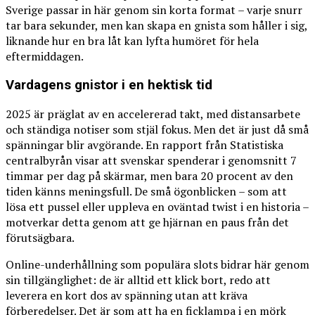
Sverige passar in här genom sin korta format – varje snurr
tar bara sekunder, men kan skapa en gnista som håller i sig,
liknande hur en bra låt kan lyfta humöret för hela
eftermiddagen.
Vardagens gnistor i en hektisk tid
2025 är präglat av en accelererad takt, med distansarbete
och ständiga notiser som stjäl fokus. Men det är just då små
spänningar blir avgörande. En rapport från Statistiska
centralbyrån visar att svenskar spenderar i genomsnitt 7
timmar per dag på skärmar, men bara 20 procent av den
tiden känns meningsfull. De små ögonblicken – som att
lösa ett pussel eller uppleva en oväntad twist i en historia –
motverkar detta genom att ge hjärnan en paus från det
förutsägbara.
Online-underhållning som populära slots bidrar här genom
sin tillgänglighet: de är alltid ett klick bort, redo att
leverera en kort dos av spänning utan att kräva
förberedelser. Det är som att ha en ficklampa i en mörk