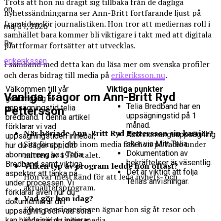
Trots att hon nu dragit sig tillbaka från de dagliga
on
nyhetssändningarna ser Ann-Britt fortfarande ljust på
framtiden för journalistiken. Hon tror att mediernas roll i
maj 31, 2026
samhället bara kommer bli viktigare i takt med att digitala
By
plattformar fortsätter att utvecklas.
erikeriksson
I samband med detta kan du läsa mer om svenska profiler
och deras bidrag till media på
erikeriksson.nu
.
Välkommen till vår
Viktiga punkter
Vanliga frågor om Ann-Britt Ryd
genomgång av
Telia Bredband har en
uppsägningstid telia
Pettersson
uppsägningstid på 1
bredband. I denna artikel
månad.
förklarar vi vad
När började Ann-Britt Ryd Pettersson sin karriär?
Abonnemangsuppsägning
uppsägningstiden innebär,
Sitt första jobb inom media fick hon på radio under
sker via Mitt Telia.
hur du säger upp ditt
Dokumentation av
mitten av 1970-talet.
abonnemang hos Telia
bekräftelser är väsentlig.
Bredband samt viktiga
Vilken typ av program ledde hon oftast?
Det är viktigt att följa
aspekter att tänka på
Hon var mest känd för att leda nyhets- och
Telias anvisningar.
under processen. Vi
aktualitetsprogram.
förklarar även hur du
Vad gör hon idag?
dokumenterar din
Efter pensioneringen ägnar hon sig åt resor och
uppsägning och vad som
rådgivning inom media.
kan hända när du initierar