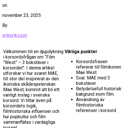
on
november 23, 2025
By
erikeriksson
Välkommen till en djupdykning
Viktiga punkter
i korsordsfrågan om ”Film
Korsordsfrasen
”West” – 3 bokstäver i
refererar till filmikonen
korsordet”. I denna artikel
Mae West.
utforskar vi hur svaret MAE,
Svar: MAE med 3
till stor del inspirerat av den
bokstäver.
ikoniska skådespelerskan
Betydelsefull historisk
Mae West, kommit att bli ett
bakgrund inom film.
vanligt inslag i svenska
Användning av
korsord. Vi tittar även på
filmhistoriska
korsordets logik,
referenser i korsord.
filmhistoriska influenser och
hur popkultur och film
sammanflätas i vardagliga
pussel.