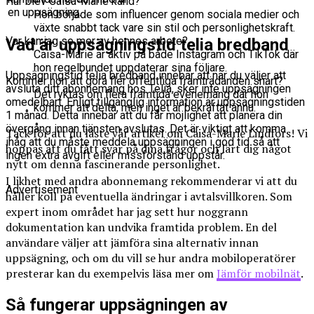
Hur blev Caisa-Marie känd?
en uppsägning.
Hon började som influencer genom sociala medier och
växte snabbt tack vare sin stil och personlighetskraft.
Var kan jag se mer av hennes arbete?
Vad är uppsägningstid telia bredband
Caisa-Marie är aktiv på både Instagram och TikTok där
hon regelbundet uppdaterar sina följare.
Uppsägningstid telia bredband innebär att när du väljer att
Kommer hon att göra fler offentliga framträdanden snart?
avsluta ditt abonnemang hos Telia, sker inte uppsägningen
Det ryktas om flera framtida evenemang där hon
omedelbart. Enligt tillgänglig information är uppsägningstiden
kommer att delta, men inget är bekräftat ännu.
1 månad. Detta innebär att du får möjlighet att planera din
övergång innan tjänsten avslutas. Det är viktigt att komma
Tack för att du läste vår artikel om Caisa-Marie Lindfors! Vi
ihåg att du måste meddela uppsägningen i god tid så att
hoppas att du fått svar på dina frågor och lärt dig något
ingen extra avgift eller missförstånd uppstår.
nytt om denna fascinerande personlighet.
I likhet med andra abonnemang rekommenderar vi att du
Advertisement
håller koll på eventuella ändringar i avtalsvillkoren. Som
expert inom området har jag sett hur noggrann
dokumentation kan undvika framtida problem. En del
användare väljer att jämföra sina alternativ innan
uppsägning, och om du vill se hur andra mobiloperatörer
presterar kan du exempelvis läsa mer om
Jämför mobilnät
.
Så fungerar uppsägningen av