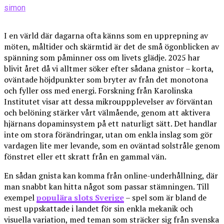
simon
I en värld där dagarna ofta känns som en upprepning av
möten, måltider och skärmtid är det de små ögonblicken av
spänning som påminner oss om livets glädje. 2025 har
blivit året då vi alltmer söker efter sådana gnistor – korta,
oväntade höjdpunkter som bryter av från det monotona
och fyller oss med energi. Forskning från Karolinska
Institutet visar att dessa mikrouppplevelser av förväntan
och belöning stärker vårt välmående, genom att aktivera
hjärnans dopaminsystem på ett naturligt sätt. Det handlar
inte om stora förändringar, utan om enkla inslag som gör
vardagen lite mer levande, som en oväntad solstråle genom
fönstret eller ett skratt från en gammal vän.
En sådan gnista kan komma från online-underhållning, där
man snabbt kan hitta något som passar stämningen. Till
exempel
populära slots Sverige
– spel som är bland de
mest uppskattade i landet för sin enkla mekanik och
visuella variation, med teman som sträcker sig från svenska