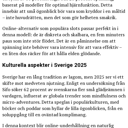
baserat på modeller för optimal hjärnfunktion. Detta
innebär att små ögonblick bör vara som kryddor i en måltid
– inte huvudrätten, men det som gör helheten smakrik.
Online-alternativ som populära slots passar perfekt in i
denna modell: de är diskreta och skalbara, en fem minuters
paus som inte stör flödet. Det är en påminnelse om att
spänning inte behöver vara intensiv för att vara effektiv –
en liten dos räcker för att hålla elden glödande.
Kulturella aspekter i Sverige 2025
Sverige har en lång tradition av lagom, men 2025 ser vi ett
skifte mot medveten njutning. Enligt en undersökning från
Sifo söker 62 procent av svenskarna fler små glädjeämnen i
vardagen, influerat av globala trender som mindfulness och
micro-adventures. Detta speglas i populärkulturen, med
böcker och poddar som hyllar de lilla ögonblicken, från en
soluppgång till en oväntad komplimang.
I denna kontext blir online-underhållning en naturlig