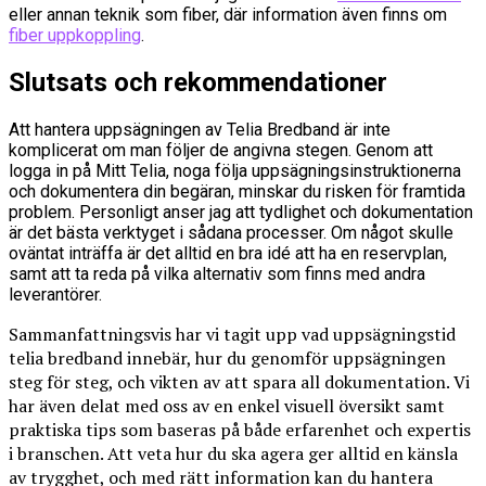
eller annan teknik som fiber, där information även finns om
fiber uppkoppling
.
Slutsats och rekommendationer
Att hantera uppsägningen av Telia Bredband är inte
komplicerat om man följer de angivna stegen. Genom att
logga in på Mitt Telia, noga följa uppsägningsinstruktionerna
och dokumentera din begäran, minskar du risken för framtida
problem. Personligt anser jag att tydlighet och dokumentation
är det bästa verktyget i sådana processer. Om något skulle
oväntat inträffa är det alltid en bra idé att ha en reservplan,
samt att ta reda på vilka alternativ som finns med andra
leverantörer.
Sammanfattningsvis har vi tagit upp vad uppsägningstid
telia bredband innebär, hur du genomför uppsägningen
steg för steg, och vikten av att spara all dokumentation. Vi
har även delat med oss av en enkel visuell översikt samt
praktiska tips som baseras på både erfarenhet och expertis
i branschen. Att veta hur du ska agera ger alltid en känsla
av trygghet, och med rätt information kan du hantera