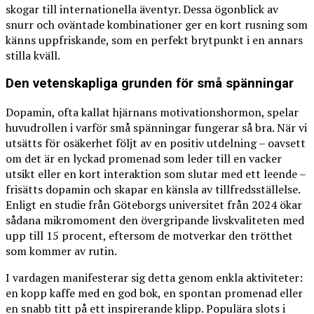
skogar till internationella äventyr. Dessa ögonblick av
snurr och oväntade kombinationer ger en kort rusning som
känns uppfriskande, som en perfekt brytpunkt i en annars
stilla kväll.
Den vetenskapliga grunden för små spänningar
Dopamin, ofta kallat hjärnans motivationshormon, spelar
huvudrollen i varför små spänningar fungerar så bra. När vi
utsätts för osäkerhet följt av en positiv utdelning – oavsett
om det är en lyckad promenad som leder till en vacker
utsikt eller en kort interaktion som slutar med ett leende –
frisätts dopamin och skapar en känsla av tillfredsställelse.
Enligt en studie från Göteborgs universitet från 2024 ökar
sådana mikromoment den övergripande livskvaliteten med
upp till 15 procent, eftersom de motverkar den trötthet
som kommer av rutin.
I vardagen manifesterar sig detta genom enkla aktiviteter:
en kopp kaffe med en god bok, en spontan promenad eller
en snabb titt på ett inspirerande klipp. Populära slots i