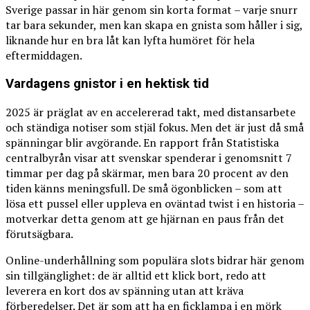
Sverige passar in här genom sin korta format – varje snurr
tar bara sekunder, men kan skapa en gnista som håller i sig,
liknande hur en bra låt kan lyfta humöret för hela
eftermiddagen.
Vardagens gnistor i en hektisk tid
2025 är präglat av en accelererad takt, med distansarbete
och ständiga notiser som stjäl fokus. Men det är just då små
spänningar blir avgörande. En rapport från Statistiska
centralbyrån visar att svenskar spenderar i genomsnitt 7
timmar per dag på skärmar, men bara 20 procent av den
tiden känns meningsfull. De små ögonblicken – som att
lösa ett pussel eller uppleva en oväntad twist i en historia –
motverkar detta genom att ge hjärnan en paus från det
förutsägbara.
Online-underhållning som populära slots bidrar här genom
sin tillgänglighet: de är alltid ett klick bort, redo att
leverera en kort dos av spänning utan att kräva
förberedelser. Det är som att ha en ficklampa i en mörk