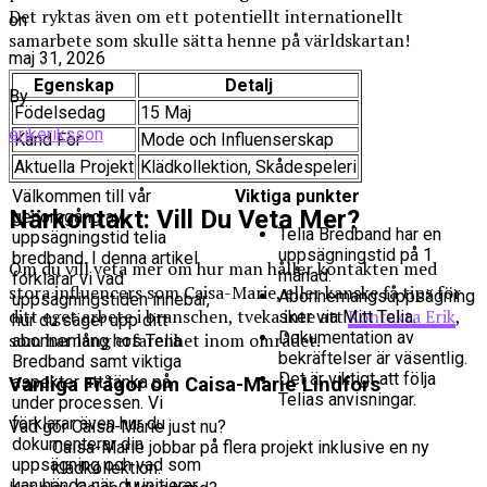
Det ryktas även om ett potentiellt internationellt
on
samarbete som skulle sätta henne på världskartan!
maj 31, 2026
Egenskap
Detalj
By
Födelsedag
15 Maj
erikeriksson
Känd För
Mode och Influenserskap
Aktuella Projekt
Klädkollektion, Skådespeleri
Välkommen till vår
Viktiga punkter
Närkontakt: Vill Du Veta Mer?
genomgång av
Telia Bredband har en
uppsägningstid telia
uppsägningstid på 1
bredband. I denna artikel
Om du vill veta mer om hur man håller kontakten med
månad.
förklarar vi vad
stora influencers som Caisa-Marie, eller kanske få tips för
Abonnemangsuppsägning
uppsägningstiden innebär,
ditt eget arbete i branschen, tveka inte att
Kontakta Erik
,
sker via Mitt Telia.
hur du säger upp ditt
Dokumentation av
som har lång erfarenhet inom området.
abonnemang hos Telia
bekräftelser är väsentlig.
Bredband samt viktiga
Det är viktigt att följa
aspekter att tänka på
Vanliga Frågor om Caisa-Marie Lindfors
Telias anvisningar.
under processen. Vi
förklarar även hur du
Vad gör Caisa-Marie just nu?
dokumenterar din
Caisa-Marie jobbar på flera projekt inklusive en ny
uppsägning och vad som
klädkollektion.
kan hända när du initierar