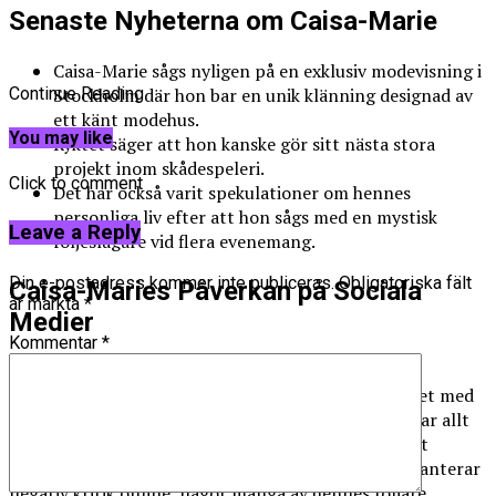
Senaste Nyheterna om Caisa-Marie
Caisa-Marie sågs nyligen på en exklusiv modevisning i
Stockholm där hon bar en unik klänning designad av
Continue Reading
ett känt modehus.
You may like
Ryktet säger att hon kanske gör sitt nästa stora
projekt inom skådespeleri.
Click to comment
Det har också varit spekulationer om hennes
personliga liv efter att hon sågs med en mystisk
Leave a Reply
följeslagare vid flera evenemang.
Din e-postadress kommer inte publiceras.
Obligatoriska fält
Caisa-Maries Påverkan på Sociala
är märkta
*
Medier
Kommentar
*
Caisa-Maries influens sträcker sig långt bortom
traditionella medier. Hon kommunicerar regelbundet med
sina fans genom Instagram och TikTok, där hon delar allt
från skönhetstips till personliga insikter. Ett särskilt
minnesvärt ögonblick var när hon delade hur hon hanterar
negativ kritik online, något många av hennes följare