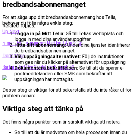
bredbandsabonnemanget
För att säga upp ditt bredbandsabonnemang hos Telia,
behöver du följa några enkla steg:
Related Topics:
Up Next
Logga in på Mitt Telia:
Gå till Telias webbplats och
logga in med dina användaruppgifter.
Filmer Och Tv-program Med Emil Almén 🎬
Hitta ditt abonnemang:
Under dina tjänster identifierar
du bredbandsabonnemanget.
Don't Miss
Välj uppsägningsalternativet:
Följ de instruktioner
som ges när du klickar på alternativet för uppsägning.
Barbara Jarl Ove Sandelius: Biografi 📰
Dokumentera bekräftelsen:
Se till att du sparar e-
postmeddelanden eller SMS som bekräftar att
uppsägningen har mottagits.
Dessa steg är viktiga för att säkerställa att du inte råkar ut för
problem senare.
Viktiga steg att tänka på
Det finns några punkter som är särskilt viktiga att notera:
Se till att du är medveten om hela processen innan du