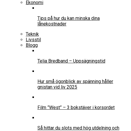
Ekonomi
Tips på hur du kan minska dina
lånekostnader
Teknik
Livsstil
Blogg
Telia Bredband – Uppsägningstid
Hur små ögonblick av spänning håller
gnistan vid liv 2025
Film ”West” – 3 bokstäver i korsordet
Så hittar du slots med hög utdelning och