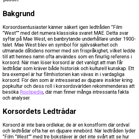
Bakgrund
Korsordsentusiaster känner säkert igen ledtråden ”Film
”West”” med det numera klassiska svaret MAE. Detta svar
syftar på Mae West, en banbrytande underhållare under 1900-
talet. Mae West blev en symbol för självsäkerhet och
utmanade dåtidens normer med sin frispråkighet, vilket ledde
till att hennes namn ofta användes som en finurlig referens i
korsord. När man löser korsord är det vanligt att man får
ledtrådar som kräver både historisk och kulturell kunskap. Ett
bra exempel är hur filmhistorien kan vävas in i vardagliga
korsord. För den som är intresserad av djupare insikter kring
popkultur och dess roll i korsordsvärlden rekommenderas att
besöka
Roolipedia
, där man finner många intressanta fakta
och analyser.
Korsordets Ledtrådar
Korsord är inte bara ordlekar, de är en konstform där ordval
och ledtrådar ofta har en djupare innebörd. När ledtråden lyder
”Film ”West”” med tre bokstäver är det inte svårt att se hur