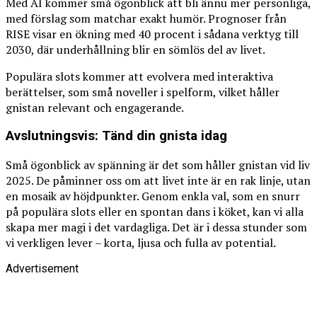
Med AI kommer små ögonblick att bli ännu mer personliga,
med förslag som matchar exakt humör. Prognoser från
RISE visar en ökning med 40 procent i sådana verktyg till
2030, där underhållning blir en sömlös del av livet.
Populära slots kommer att evolvera med interaktiva
berättelser, som små noveller i spelform, vilket håller
gnistan relevant och engagerande.
Avslutningsvis: Tänd din gnista idag
Små ögonblick av spänning är det som håller gnistan vid liv
2025. De påminner oss om att livet inte är en rak linje, utan
en mosaik av höjdpunkter. Genom enkla val, som en snurr
på populära slots eller en spontan dans i köket, kan vi alla
skapa mer magi i det vardagliga. Det är i dessa stunder som
vi verkligen lever – korta, ljusa och fulla av potential.
Advertisement