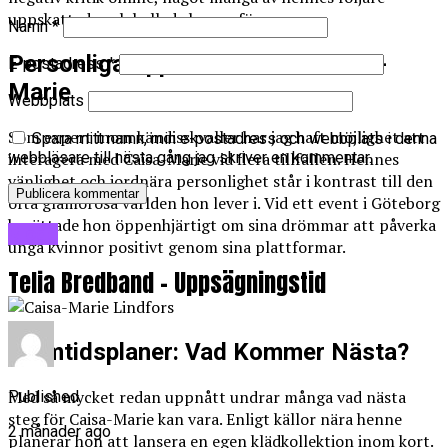
uppskattade och hyllade henne för.
Namn
*
Personliga Upplevelser med Caisa-
E-postadress
*
Marie
Webbplats
Som expert inom kändisskvaller har jag haft möjlighet att
Spara mitt namn, min e-postadress och webbplats i denna
interagera med Caisa-Marie vid flera tillfällen. Hennes
webbläsare till nästa gång jag skriver en kommentar.
vänlighet och jordnära personlighet står i kontrast till den
ofta glamorösa världen hon lever i. Vid ett event i Göteborg
berättade hon öppenhjärtigt om sina drömmar att påverka
Blogg
unga kvinnor positivt genom sina plattformar.
Telia Bredband – Uppsägningstid
Framtidsplaner: Vad Kommer Nästa?
Med så mycket redan uppnått undrar många vad nästa
Published
steg för Caisa-Marie kan vara. Enligt källor nära henne
2 månader ago
planerar hon att lansera en egen klädkollektion inom kort.