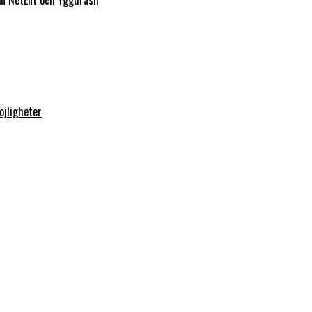
rån NetEnt och Yggdrasil
öjligheter