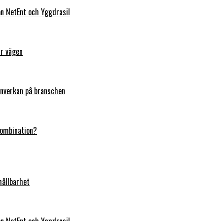
rån NetEnt och Yggdrasil
ar vägen
 inverkan på branschen
kombination?
hållbarhet