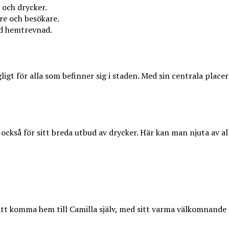
 och drycker.
re och besökare.
ed hemtrevnad.
ängligt för alla som befinner sig i staden. Med sin centrala pla
 också för sitt breda utbud av drycker. Här kan man njuta av all
att komma hem till Camilla själv, med sitt varma välkomnande o