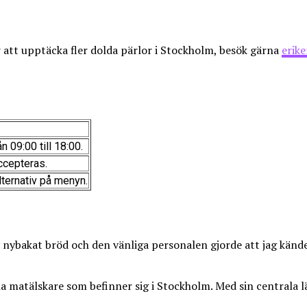
r att upptäcka fler dolda pärlor i Stockholm, besök gärna
erike
n 09:00 till 18:00.
ccepteras.
alternativ på menyn.
av nybakat bröd och den vänliga personalen gjorde att jag k
a matälskare som befinner sig i Stockholm. Med sin centrala l