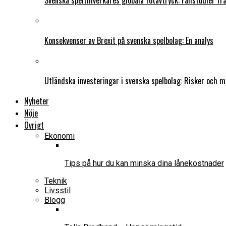
Svenska speltillverkares globala fotavtryck: Fallstudier f
Konsekvenser av Brexit på svenska spelbolag: En analys
Utländska investeringar i svenska spelbolag: Risker och m
Nyheter
Nöje
Övrigt
Ekonomi
Tips på hur du kan minska dina lånekostnader
Teknik
Livsstil
Blogg