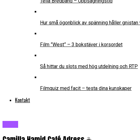
Telia Bredband – Uppsägningstid
Hur små ögonblick av spänning håller gnistan 
Film ”West” – 3 bokstäver i korsordet
Så hittar du slots med hög utdelning och RTP
Filmquiz med facit – testa dina kunskaper
Kontakt
Blogg
Camilla Hamid Café Adress ☕️