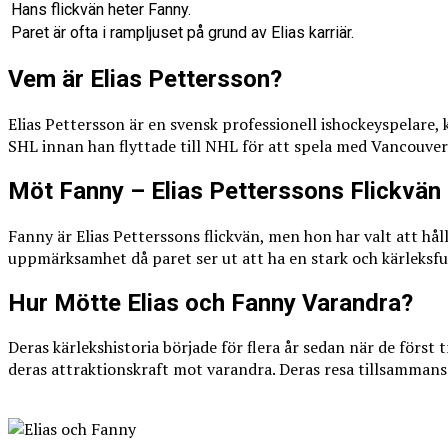
Hans flickvän heter Fanny.
Paret är ofta i rampljuset på grund av Elias karriär.
Vem är Elias Pettersson?
Elias Pettersson är en svensk professionell ishockeyspelare, k
SHL innan han flyttade till NHL för att spela med Vancouver
Möt Fanny – Elias Petterssons Flickvän
Fanny är Elias Petterssons flickvän, men hon har valt att hå
uppmärksamhet då paret ser ut att ha en stark och kärleksful
Hur Mötte Elias och Fanny Varandra?
Deras kärlekshistoria började för flera år sedan när de förs
deras attraktionskraft mot varandra. Deras resa tillsammans