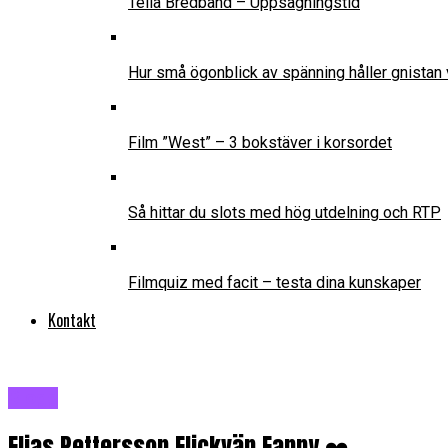
Telia Bredband – Uppsägningstid
Hur små ögonblick av spänning håller gnistan 
Film ”West” – 3 bokstäver i korsordet
Så hittar du slots med hög utdelning och RTP
Filmquiz med facit – testa dina kunskaper
Kontakt
Blogg
Elias Pettersson Flickvän Fanny ❤️