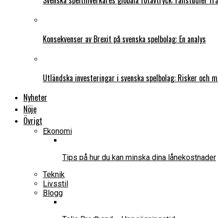
Svenska speltillverkares globala fotavtryck: Fallstudier f
Konsekvenser av Brexit på svenska spelbolag: En analys
Utländska investeringar i svenska spelbolag: Risker och m
Nyheter
Nöje
Övrigt
Ekonomi
Tips på hur du kan minska dina lånekostnader
Teknik
Livsstil
Blogg