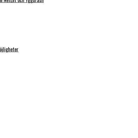
rån NetEnt och Yggdrasil
öjligheter