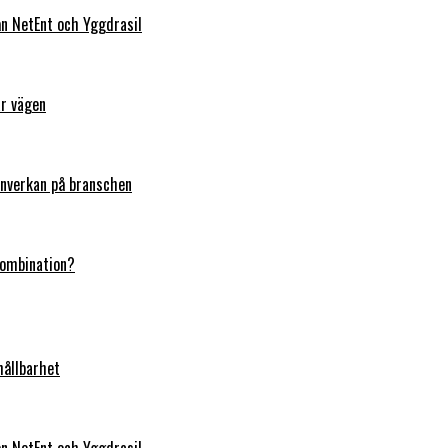
rån NetEnt och Yggdrasil
ar vägen
 inverkan på branschen
kombination?
hållbarhet