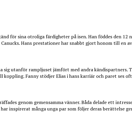
änd för sina otroliga färdigheter på isen. Han föddes den 12 no
 Canucks. Hans prestationer har snabbt gjort honom till en av
lla sig utanför rampljuset jämfört med andra kändispartners. T
l koppling. Fanny stödjer Elias i hans karriär och paret ses o
t träffades genom gemensamma vänner. Båda delade ett intresse 
 har inspirerat många unga par som följer deras berättelse ge