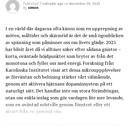
omedelbart. Enligt tillgänglig information är
Published
7 månader ago
on
december 29, 2025
till bättre välbefinnande. En av hennes favoritaktiviteter
uppsägningstiden 1 månad. Detta innebär att du får
By
simon
är yoga, vilket hjälper henne att hålla balansen mellan
möjlighet att planera din övergång innan tjänsten avslutas.
arbete och privatliv. Att ta tid för reflektion och
Det är viktigt att komma ihåg att du måste meddela
mindfulness är också viktigt för henne.
I en värld där dagarna ofta känns som en upprepning av
uppsägningen i god tid så att ingen extra avgift eller
möten, måltider och skärmtid är det de små ögonblicken
missförstånd uppstår.
Vanliga frågor om Emelie Uggla
av spänning som påminner oss om livets glädje. 2025
I likhet med andra abonnemang rekommenderar vi att
har blivit året då vi alltmer söker efter sådana gnistor –
du håller koll på eventuella ändringar i avtalsvillkoren.
Sverrir
korta, oväntade höjdpunkter som bryter av från det
Som expert inom området har jag sett hur noggrann
monotona och fyller oss med energi. Forskning från
dokumentation kan undvika framtida problem. En del
Fråga
Svar
Karolinska Institutet visar att dessa mikrouppplevelser
användare väljer att jämföra sina alternativ innan
Vilken typ av musik gör
Hon gör en blandning av pop och
av förväntan och belöning stärker vårt välmående,
uppsägning, och om du vill se hur andra
Emelie?
indie med inslag av folkmusik.
genom att aktivera hjärnans dopaminsystem på ett
mobiloperatörer presterar kan du exempelvis läsa mer
Var kan man se henne
Emelie planerar en turné nästa år,
naturligt sätt. Det handlar inte om stora förändringar,
om
Jämför mobilnät
.
uppträda nästa gång?
håll utkik efter datum!
utan om enkla inslag som gör vardagen lite mer levande,
Så fungerar uppsägningen av
som en oväntad solstråle genom fönstret eller ett
Vanliga frågor
skratt från en gammal vän.
bredbandsabonnemanget
Hur gammal är Emelie Uggla Sverrir?
En sådan gnista kan komma från online-underhållning,