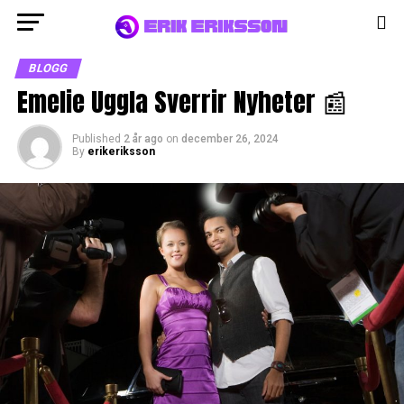
BLOGG
Emelie Uggla Sverrir Nyheter 📰
Published
2 år ago
on
december 26, 2024
By
erikeriksson