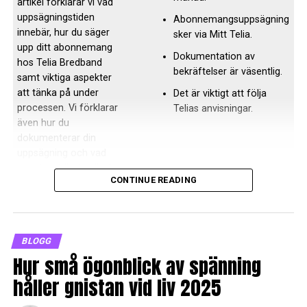
artikel förklarar vi vad
uppsägningstiden
Abonnemangsuppsägning
innebär, hur du säger
sker via Mitt Telia.
upp ditt abonnemang
Dokumentation av
hos Telia Bredband
bekräftelser är väsentlig.
samt viktiga aspekter
Intressanta fakta och skvaller
att tänka på under
Det är viktigt att följa
processen. Vi förklarar
Telias anvisningar.
om hennes liv
även hur du
dokumenterar din
När det kommer till skvaller, finns det alltid spännande
uppsägning och vad
historier runt Emelie. Det ryktas att hon arbetar på ett
som kan hända när du
nytt album, vilket redan har fått många fans att vänta
CONTINUE READING
initierar en uppsägning.
ivrigt. På fritiden älskar hon att resa och upptäcka nya
kulturer, något som ofta speglas i hennes arbete.
Vad är uppsägningstid telia
bredband
BLOGG
Livsstilstips inspirerade av
Hur små ögonblick av spänning
Emelies liv
Uppsägningstid telia bredband innebär att när du väljer att
håller gnistan vid liv 2025
avsluta ditt abonnemang hos Telia, sker inte uppsägningen
Emelie har delat många kloka
livsstilstips
som inspirerar