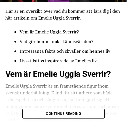
Här är en översikt över vad du kommer att lära dig i den
här artikeln om Emelie Uggla Sverrir.
Vem är Emelie Uggla Sverrir?
Vad gör henne unik i kändisvärlden?
Intressanta fakta och skvaller om hennes liv
Livsstilstips inspirerade av Emelies liv
Vem är Emelie Uggla Sverrir?
Emelie Uggla Sverrir är en framstående figur inom
svensk underhållning. Känd för sitt arbete som både
skådespelerska och sångerska, har hon gjort sig ett
namn genom sina exceptionella prestationer och unika
stil. Hennes bakgrund är lika fascinerande som hennes
CONTINUE READING
karriär, med influenser från både konst och musik.