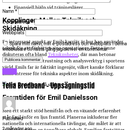
Emotionellt stöd vid motgångar
Finansiell hjälp vid träningsläger
Namn
*
Kopplingen Mellan Teknik och
E-postadress
*
Skidåkning
Webbplats
En intressant aspekt av Emils karriär är hur han använder
Spara mitt namn, min e-postadress och webbplats i denna
teknik för att förbättra sina prestationer. Detta ämne
webbläsare till nästa gång jag skriver en kommentar.
diskuteras ofta bland
Tekniknyheter
, där man betonar
vikten av modern utrustning och analysverktyg i sportens
värld. Emils far är faktiskt ingenjör, vilket kanske förklarar
Blogg
Emils intresse för tekniska aspekter inom skidåkning.
Telia Bredband – Uppsägningstid
Framtiden för Emil Danielsson
Med ett starkt stöd hemifrån och en växande erfarenhet
står Emil inför en ljus framtid. Planerna inkluderar fler
Published
nationella och internationella tävlingar, där målet är att
2 månader ago
etablera sig som en toppåkare globalt. Familjen fortsätter