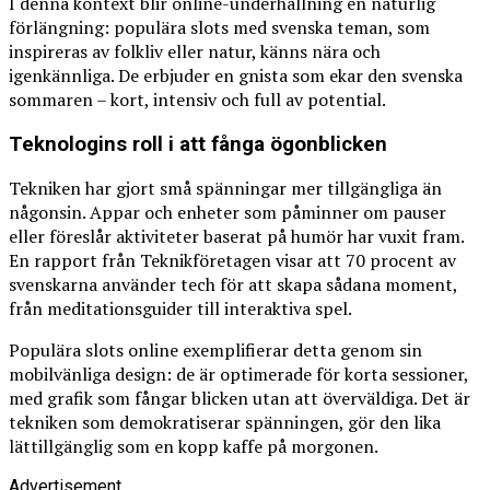
I denna kontext blir online-underhållning en naturlig
förlängning: populära slots med svenska teman, som
inspireras av folkliv eller natur, känns nära och
igenkännliga. De erbjuder en gnista som ekar den svenska
sommaren – kort, intensiv och full av potential.
Teknologins roll i att fånga ögonblicken
Tekniken har gjort små spänningar mer tillgängliga än
någonsin. Appar och enheter som påminner om pauser
eller föreslår aktiviteter baserat på humör har vuxit fram.
En rapport från Teknikföretagen visar att 70 procent av
svenskarna använder tech för att skapa sådana moment,
från meditationsguider till interaktiva spel.
Populära slots online exemplifierar detta genom sin
mobilvänliga design: de är optimerade för korta sessioner,
med grafik som fångar blicken utan att överväldiga. Det är
tekniken som demokratiserar spänningen, gör den lika
lättillgänglig som en kopp kaffe på morgonen.
Advertisement