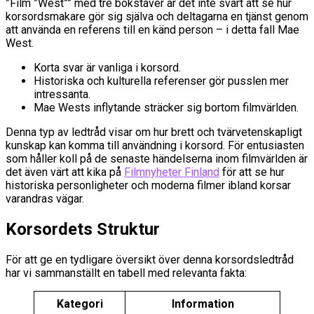
”Film ”West”” med tre bokstäver är det inte svårt att se hur
korsordsmakare gör sig själva och deltagarna en tjänst genom
att använda en referens till en känd person – i detta fall Mae
West.
Korta svar är vanliga i korsord.
Historiska och kulturella referenser gör pusslen mer
intressanta.
Mae Wests inflytande sträcker sig bortom filmvärlden.
Denna typ av ledtråd visar om hur brett och tvärvetenskapligt
kunskap kan komma till användning i korsord. För entusiasten
som håller koll på de senaste händelserna inom filmvärlden är
det även värt att kika på
Filmnyheter Finland
för att se hur
historiska personligheter och moderna filmer ibland korsar
varandras vägar.
Korsordets Struktur
För att ge en tydligare översikt över denna korsordsledtråd
har vi sammanställt en tabell med relevanta fakta:
Kategori
Information