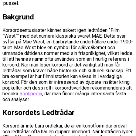
pussel.
Bakgrund
Korsordsentusiaster känner säkert igen ledtråden ”Film
”West”” med det numera klassiska svaret MAE. Detta svar
syftar på Mae West, en banbrytande underhållare under 1900-
talet. Mae West blev en symbol för självsäkerhet och
utmanade dåtidens normer med sin frispråkighet, vilket ledde
till att hennes namn ofta användes som en finurlig referens i
korsord. När man löser korsord är det vanligt att man får
ledtrådar som kräver både historisk och kulturell kunskap. Ett
bra exempel är hur filmhistorien kan vävas in i vardagliga
korsord. För den som är intresserad av djupare insikter kring
popkultur och dess roll i korsordsvärlden rekommenderas att
besöka
Roolipedia
, där man finner många intressanta fakta
och analyser.
Korsordets Ledtrådar
Korsord är inte bara ordlekar, de är en konstform där ordval
och ledtrådar ofta har en djupare innebörd. När ledtråden lyder