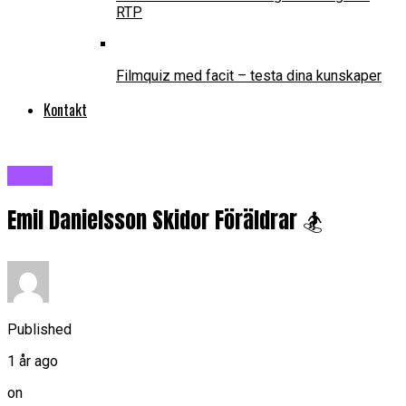
RTP
Filmquiz med facit – testa dina kunskaper
Kontakt
Blogg
Emil Danielsson Skidor Föräldrar 🏂
Published
1 år ago
on