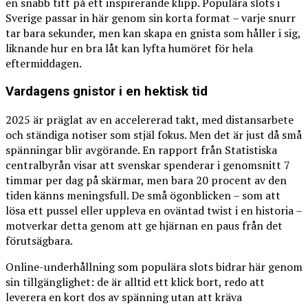
en snabb titt på ett inspirerande klipp. Populära slots i
Sverige passar in här genom sin korta format – varje snurr
tar bara sekunder, men kan skapa en gnista som håller i sig,
liknande hur en bra låt kan lyfta humöret för hela
eftermiddagen.
Vardagens gnistor i en hektisk tid
2025 är präglat av en accelererad takt, med distansarbete
och ständiga notiser som stjäl fokus. Men det är just då små
spänningar blir avgörande. En rapport från Statistiska
centralbyrån visar att svenskar spenderar i genomsnitt 7
timmar per dag på skärmar, men bara 20 procent av den
tiden känns meningsfull. De små ögonblicken – som att
lösa ett pussel eller uppleva en oväntad twist i en historia –
motverkar detta genom att ge hjärnan en paus från det
förutsägbara.
Online-underhållning som populära slots bidrar här genom
sin tillgänglighet: de är alltid ett klick bort, redo att
leverera en kort dos av spänning utan att kräva