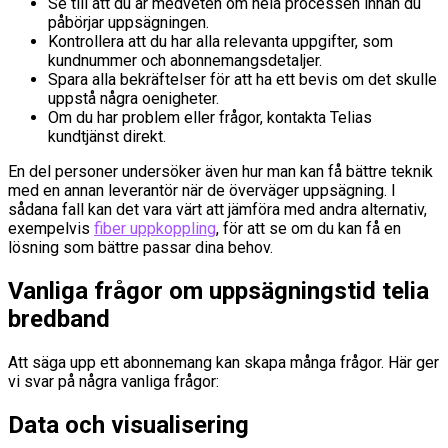
Se till att du är medveten om hela processen innan du
påbörjar uppsägningen.
Kontrollera att du har alla relevanta uppgifter, som
kundnummer och abonnemangsdetaljer.
Spara alla bekräftelser för att ha ett bevis om det skulle
uppstå några oenigheter.
Om du har problem eller frågor, kontakta Telias
kundtjänst direkt.
En del personer undersöker även hur man kan få bättre teknik
med en annan leverantör när de överväger uppsägning. I
sådana fall kan det vara värt att jämföra med andra alternativ,
exempelvis
fiber uppkoppling
, för att se om du kan få en
lösning som bättre passar dina behov.
Vanliga frågor om uppsägningstid telia
bredband
Att säga upp ett abonnemang kan skapa många frågor. Här ger
vi svar på några vanliga frågor:
Data och visualisering