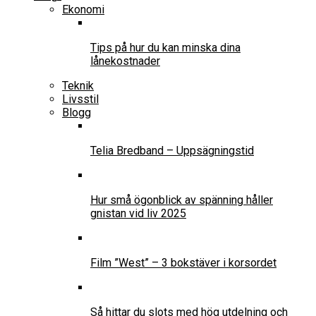
Ekonomi
Tips på hur du kan minska dina
lånekostnader
Teknik
Livsstil
Blogg
Telia Bredband – Uppsägningstid
Hur små ögonblick av spänning håller
gnistan vid liv 2025
Film ”West” – 3 bokstäver i korsordet
Så hittar du slots med hög utdelning och