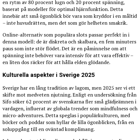
en rytm av 80 procent lugn och 20 procent spänning,
baserat på modeller för optimal hjärnfunktion. Detta
innebär att små ögonblick bör vara som kryddor i en måltid
– inte huvudrätten, men det som gör helheten smakrik.
Online-alternativ som populära slots passar perfekt in i
denna modell: de är diskreta och skalbara, en fem minuters
paus som inte stör flödet. Det är en påminnelse om att
spänning inte behöver vara intensiv för att vara effektiv –
en liten dos räcker för att hålla elden glödande.
Kulturella aspekter i Sverige 2025
Sverige har en lång tradition av lagom, men 2025 ser vi ett
skifte mot medveten njutning. Enligt en undersökning från
Sifo söker 62 procent av svenskarna fler små glädjeämnen i
vardagen, influerat av globala trender som mindfulness och
micro-adventures. Detta speglas i populärkulturen, med
böcker och poddar som hyllar de lilla ögonblicken, från en
soluppgång till en oväntad komplimang.