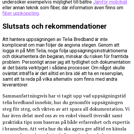
undersöker exempelvis möjlighet till bättre
Jämför mobilnät
eller annan teknik som fiber, där information även finns om
fiber uppkoppling
.
Slutsats och rekommendationer
Att hantera uppsägningen av Telia Bredband är inte
komplicerat om man följer de angivna stegen. Genom att
logga in på Mitt Telia, noga följa uppsägningsinstruktionerna
och dokumentera din begäran, minskar du risken för framtida
problem. Personligt anser jag att tydlighet och dokumentation
är det bästa verktyget i sådana processer. Om något skulle
oväntat inträffa är det alltid en bra idé att ha en reservplan,
samt att ta reda på vilka alternativ som finns med andra
leverantörer.
Sammanfattningsvis har vi tagit upp vad uppsägningstid
telia bredband innebär, hur du genomför uppsägningen
steg för steg, och vikten av att spara all dokumentation. Vi
har även delat med oss av en enkel visuell översikt samt
praktiska tips som baseras på både erfarenhet och expertis
i branschen. Att veta hur du ska agera ger alltid en känsla