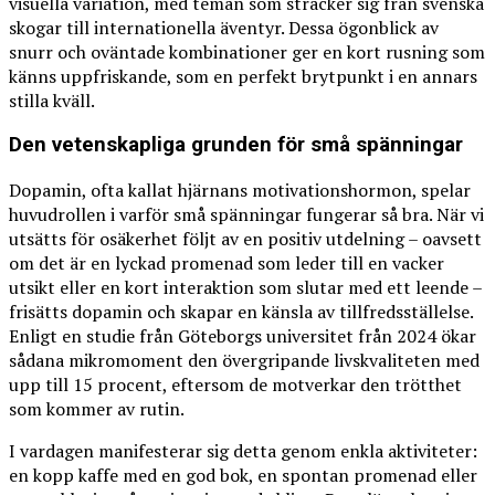
visuella variation, med teman som sträcker sig från svenska
skogar till internationella äventyr. Dessa ögonblick av
snurr och oväntade kombinationer ger en kort rusning som
känns uppfriskande, som en perfekt brytpunkt i en annars
stilla kväll.
Den vetenskapliga grunden för små spänningar
Dopamin, ofta kallat hjärnans motivationshormon, spelar
huvudrollen i varför små spänningar fungerar så bra. När vi
utsätts för osäkerhet följt av en positiv utdelning – oavsett
om det är en lyckad promenad som leder till en vacker
utsikt eller en kort interaktion som slutar med ett leende –
frisätts dopamin och skapar en känsla av tillfredsställelse.
Enligt en studie från Göteborgs universitet från 2024 ökar
sådana mikromoment den övergripande livskvaliteten med
upp till 15 procent, eftersom de motverkar den trötthet
som kommer av rutin.
I vardagen manifesterar sig detta genom enkla aktiviteter:
en kopp kaffe med en god bok, en spontan promenad eller