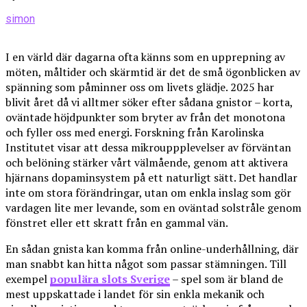
simon
I en värld där dagarna ofta känns som en upprepning av
möten, måltider och skärmtid är det de små ögonblicken av
spänning som påminner oss om livets glädje. 2025 har
blivit året då vi alltmer söker efter sådana gnistor – korta,
oväntade höjdpunkter som bryter av från det monotona
och fyller oss med energi. Forskning från Karolinska
Institutet visar att dessa mikrouppplevelser av förväntan
och belöning stärker vårt välmående, genom att aktivera
hjärnans dopaminsystem på ett naturligt sätt. Det handlar
inte om stora förändringar, utan om enkla inslag som gör
vardagen lite mer levande, som en oväntad solstråle genom
fönstret eller ett skratt från en gammal vän.
En sådan gnista kan komma från online-underhållning, där
man snabbt kan hitta något som passar stämningen. Till
exempel
populära slots Sverige
– spel som är bland de
mest uppskattade i landet för sin enkla mekanik och