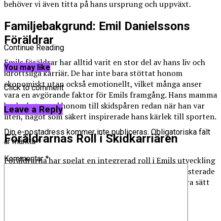
behöver vi även titta på hans ursprung och uppväxt.
Familjebakgrund: Emil Danielssons
Föräldrar
Continue Reading
Emils föräldrar har alltid varit en stor del av hans liv och
You may like
idrottsliga karriär. De har inte bara stöttat honom
ekonomiskt utan också emotionellt, vilket många anser
Click to comment
vara en avgörande faktor för Emils framgång. Hans mamma
brukade ta med honom till skidspåren redan när han var
Leave a Reply
liten, något som säkert inspirerade hans kärlek till sporten.
Din e-postadress kommer inte publiceras.
Obligatoriska fält
Föräldrarnas Roll i Skidkarriären
är märkta
*
Kommentar
*
Föräldrarna har spelat en integrerad roll i Emils utveckling
som skidåkare. De såg tidigt hans potential och investerade
i professionell träning samt utrustning. Här är några sätt
som de har påverkat hans karriär:
Ständigt närvarande vid tävlingar