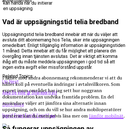
Advertisement
kan hända när du initierar
en uppsägning.
Vad är uppsägningstid telia bredband
Uppsägningstid telia bredband innebär att när du väljer att
avsluta ditt abonnemang hos Telia, sker inte uppsägningen
omedelbart. Enligt tillgänglig information är uppsägningstiden
1 månad. Detta innebär att du får möjlighet att planera din
övergång innan tjänsten avslutas. Det är viktigt att komma
ihåg att du måste meddela uppsägningen i god tid så att
ingen extra avgift eller missförstånd uppstår.
Related Topics:
I likhet med andra abonnemang rekommenderar vi att du
Up Next
håller koll på eventuella ändringar i avtalsvillkoren. Som
expert inom området har jag sett hur noggrann
Anna De Ville 🎬 Stjärnporträtt
dokumentation kan undvika framtida problem. En del
användare väljer att jämföra sina alternativ innan
Don't Miss
uppsägning, och om du vill se hur andra mobiloperatörer
Ingrid Eronn Familj Livsstil 🏡
presterar kan du exempelvis läsa mer om
Jämför mobilnät
.
Så fungerar uppsägningen av