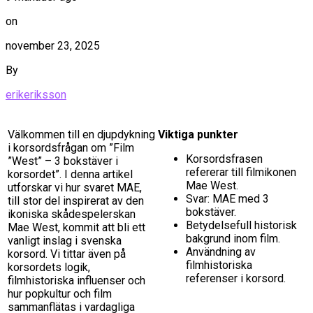
on
november 23, 2025
By
erikeriksson
Välkommen till en djupdykning
Viktiga punkter
i korsordsfrågan om ”Film
Korsordsfrasen
”West” – 3 bokstäver i
refererar till filmikonen
korsordet”. I denna artikel
Mae West.
utforskar vi hur svaret MAE,
Svar: MAE med 3
till stor del inspirerat av den
bokstäver.
ikoniska skådespelerskan
Betydelsefull historisk
Mae West, kommit att bli ett
bakgrund inom film.
vanligt inslag i svenska
Användning av
korsord. Vi tittar även på
filmhistoriska
korsordets logik,
referenser i korsord.
filmhistoriska influenser och
hur popkultur och film
sammanflätas i vardagliga