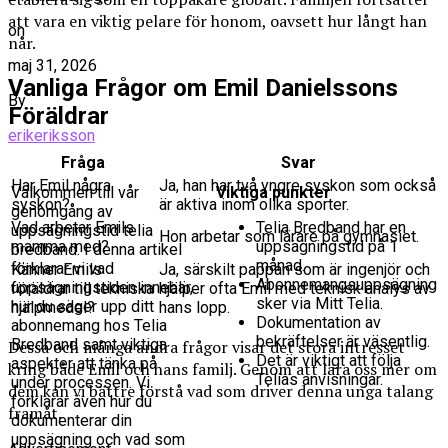
att vara en viktig pelare för honom, oavsett hur långt han
on
når.
maj 31, 2026
Vanliga Frågor om Emil Danielssons
By
Föräldrar
erikeriksson
Fråga
Svar
Har Emil några
Ja, han har två yngre syskon som också
Välkommen till vår
Viktiga punkter
syskon?
är aktiva inom olika sporter.
genomgång av
Telia Bredband har en
Vad arbetar Emils
uppsägningstid telia
Hon arbetar som lärare på gymnasiet.
uppsägningstid på 1
mamma med?
bredband. I denna artikel
månad.
förklarar vi vad
Känner Emils
Ja, särskilt pappan som är ingenjör och
Abonnemangsuppsägning
uppsägningstiden innebär,
föräldrar till tekniska
hjälper ofta Emil med teknisk analys av
sker via Mitt Telia.
hur du säger upp ditt
hjälpmedel?
hans lopp.
Dokumentation av
abonnemang hos Telia
bekräftelser är väsentlig.
Bredband samt viktiga
Dessa och många andra frågor visar det stora intresset
Det är viktigt att följa
aspekter att tänka på
kring både Emil och hans familj. Genom att lära oss mer om
Telias anvisningar.
under processen. Vi
dem kan vi bättre förstå vad som driver denna unga talang
förklarar även hur du
framåt.
dokumenterar din
uppsägning och vad som