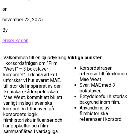
on
november 23, 2025
By
erikeriksson
Välkommen till en djupdykning
Viktiga punkter
i korsordsfrågan om ”Film
Korsordsfrasen
”West” – 3 bokstäver i
refererar till filmikonen
korsordet”. I denna artikel
Mae West.
utforskar vi hur svaret MAE,
Svar: MAE med 3
till stor del inspirerat av den
bokstäver.
ikoniska skådespelerskan
Betydelsefull historisk
Mae West, kommit att bli ett
bakgrund inom film.
vanligt inslag i svenska
Användning av
korsord. Vi tittar även på
filmhistoriska
korsordets logik,
referenser i korsord.
filmhistoriska influenser och
hur popkultur och film
sammanflätas i vardagliga