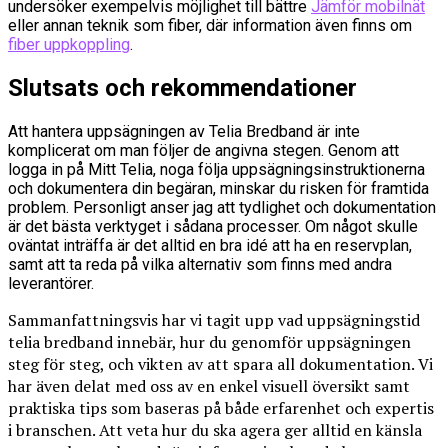
undersöker exempelvis möjlighet till bättre
Jämför mobilnät
eller annan teknik som fiber, där information även finns om
fiber uppkoppling
.
Slutsats och rekommendationer
Att hantera uppsägningen av Telia Bredband är inte
komplicerat om man följer de angivna stegen. Genom att
logga in på Mitt Telia, noga följa uppsägningsinstruktionerna
och dokumentera din begäran, minskar du risken för framtida
problem. Personligt anser jag att tydlighet och dokumentation
är det bästa verktyget i sådana processer. Om något skulle
oväntat inträffa är det alltid en bra idé att ha en reservplan,
samt att ta reda på vilka alternativ som finns med andra
leverantörer.
Sammanfattningsvis har vi tagit upp vad uppsägningstid
telia bredband innebär, hur du genomför uppsägningen
steg för steg, och vikten av att spara all dokumentation. Vi
har även delat med oss av en enkel visuell översikt samt
praktiska tips som baseras på både erfarenhet och expertis
i branschen. Att veta hur du ska agera ger alltid en känsla