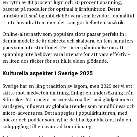
en rytm av 80 procent lugn och 20 procent spänning,
baserat på modeller för optimal hjärnfunktion. Detta
innebär att små ögonblick bör vara som kryddor i en måltid
– inte huvudrätten, men det som gör helheten smakrik.
Online-alternativ som populära slots passar perfekt in i
denna modell: de är diskreta och skalbara, en fem minuters
paus som inte stör flödet. Det är en påminnelse om att
spänning inte behöver vara intensiv för att vara effektiv –
en liten dos räcker för att hålla elden glödande.
Kulturella aspekter i Sverige 2025
Sverige har en lång tradition av lagom, men 2025 ser vi ett
skifte mot medveten njutning. Enligt en undersökning från
Sifo söker 62 procent av svenskarna fler små glädjeämnen i
vardagen, influerat av globala trender som mindfulness och
micro-adventures. Detta speglas i populärkulturen, med
böcker och poddar som hyllar de lilla ögonblicken, från en
soluppgång till en oväntad komplimang.