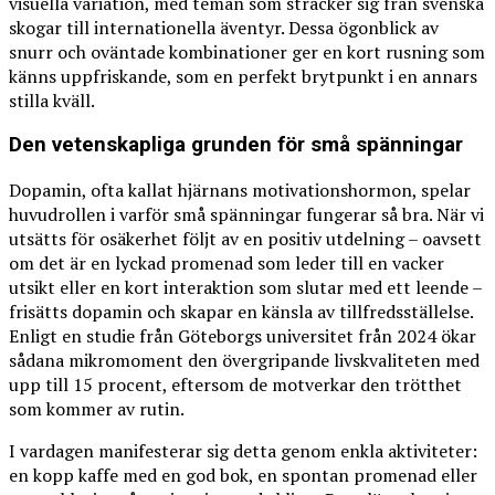
visuella variation, med teman som sträcker sig från svenska
skogar till internationella äventyr. Dessa ögonblick av
snurr och oväntade kombinationer ger en kort rusning som
känns uppfriskande, som en perfekt brytpunkt i en annars
stilla kväll.
Den vetenskapliga grunden för små spänningar
Dopamin, ofta kallat hjärnans motivationshormon, spelar
huvudrollen i varför små spänningar fungerar så bra. När vi
utsätts för osäkerhet följt av en positiv utdelning – oavsett
om det är en lyckad promenad som leder till en vacker
utsikt eller en kort interaktion som slutar med ett leende –
frisätts dopamin och skapar en känsla av tillfredsställelse.
Enligt en studie från Göteborgs universitet från 2024 ökar
sådana mikromoment den övergripande livskvaliteten med
upp till 15 procent, eftersom de motverkar den trötthet
som kommer av rutin.
I vardagen manifesterar sig detta genom enkla aktiviteter:
en kopp kaffe med en god bok, en spontan promenad eller