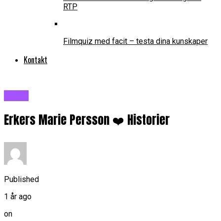
RTP
Filmquiz med facit – testa dina kunskaper
Kontakt
Blogg
Erkers Marie Persson ❤️ Historier
Published
1 år ago
on