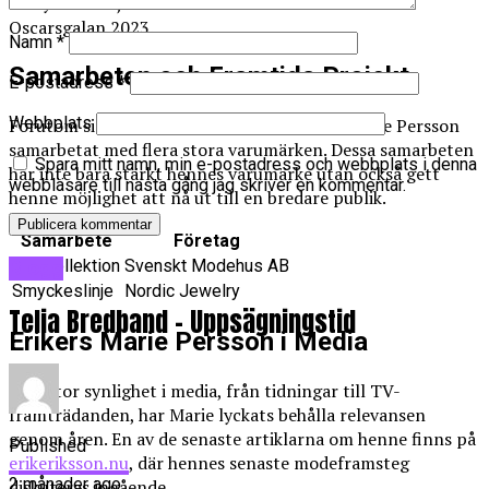
Hollywood-stjärnan bar en av Maries kreationer vid
Oscarsgalan 2023.
Namn
*
Samarbeten och Framtida Projekt
E-postadress
*
Webbplats
Förutom sina egna kollektioner har Erkers Marie Persson
samarbetat med flera stora varumärken. Dessa samarbeten
Spara mitt namn, min e-postadress och webbplats i denna
har inte bara stärkt hennes varumärke utan också gett
webbläsare till nästa gång jag skriver en kommentar.
henne möjlighet att nå ut till en bredare publik.
Samarbete
Företag
Klädkollektion
Svenskt Modehus AB
Blogg
Smyckeslinje
Nordic Jewelry
Telia Bredband – Uppsägningstid
Erikers Marie Persson i Media
Med stor synlighet i media, från tidningar till TV-
framträdanden, har Marie lyckats behålla relevansen
genom åren. En av de senaste artiklarna om henne finns på
Published
erikeriksson.nu
, där hennes senaste modeframsteg
2 månader ago
diskuteras ingående.