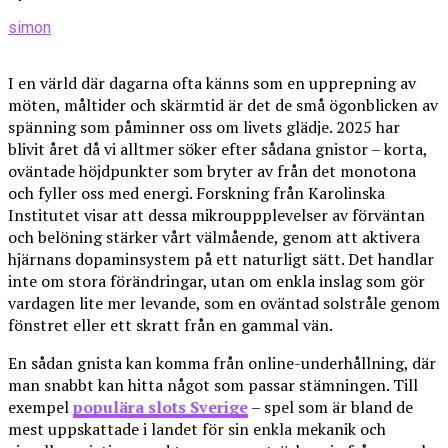
simon
I en värld där dagarna ofta känns som en upprepning av
möten, måltider och skärmtid är det de små ögonblicken av
spänning som påminner oss om livets glädje. 2025 har
blivit året då vi alltmer söker efter sådana gnistor – korta,
oväntade höjdpunkter som bryter av från det monotona
och fyller oss med energi. Forskning från Karolinska
Institutet visar att dessa mikrouppplevelser av förväntan
och belöning stärker vårt välmående, genom att aktivera
hjärnans dopaminsystem på ett naturligt sätt. Det handlar
inte om stora förändringar, utan om enkla inslag som gör
vardagen lite mer levande, som en oväntad solstråle genom
fönstret eller ett skratt från en gammal vän.
En sådan gnista kan komma från online-underhållning, där
man snabbt kan hitta något som passar stämningen. Till
exempel
populära slots Sverige
– spel som är bland de
mest uppskattade i landet för sin enkla mekanik och