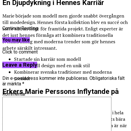
En Djupdykning i Hennes Karriär
Marie började som modell men gjorde snabbt övergången
till modedesign. Hennes första kollektion blev en succé och
satte ribban högt för framtida projekt. Enligt experter är
Continue Reading
det just hennes förmåga att kombinera traditionella
You may like
svenska inslag med moderna trender som gör hennes
arbete särskilt intressant.
Click to comment
Startade sin karriär som modell
Leave a Reply
Övergick till design med en unik stil
Kombinerar svenska traditioner med moderna
trender
Din e-postadress kommer inte publiceras.
Obligatoriska fält
är märkta
*
Erkers Marie Perssons Inflytande på
Kommentar
*
Kändisvärlden
Hennes inflytande sträcker sig bortom mode och in i hela
kändisvärlden. Många kända personligheter har setts bära
hennes kläder på röda mattan. Ett exempel på detta är när