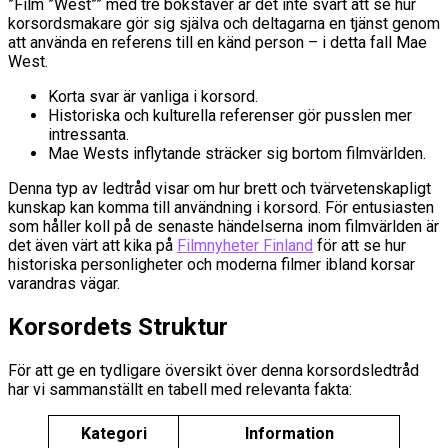
”Film ”West”” med tre bokstäver är det inte svårt att se hur
korsordsmakare gör sig själva och deltagarna en tjänst genom
att använda en referens till en känd person – i detta fall Mae
West.
Korta svar är vanliga i korsord.
Historiska och kulturella referenser gör pusslen mer
intressanta.
Mae Wests inflytande sträcker sig bortom filmvärlden.
Denna typ av ledtråd visar om hur brett och tvärvetenskapligt
kunskap kan komma till användning i korsord. För entusiasten
som håller koll på de senaste händelserna inom filmvärlden är
det även värt att kika på
Filmnyheter Finland
för att se hur
historiska personligheter och moderna filmer ibland korsar
varandras vägar.
Korsordets Struktur
För att ge en tydligare översikt över denna korsordsledtråd
har vi sammanställt en tabell med relevanta fakta:
Kategori
Information