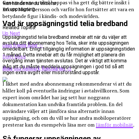
Genom denna artikel hoppas vi ha gett dig bättre insikt i
kan hända när du initierar
Erkers Marie Persson och varför hon fortsätter att vara en
en uppsägning.
betydande figur i kändis- och modevärlden.
Vad är uppsägningstid telia bredband
Related Topics:
Up Next
Uppsägningstid telia bredband innebär att när du väljer att
avsluta ditt abonnemang hos Telia, sker inte uppsägningen
Linus Fremin Ålder ✨
omedelbart. Enligt tillgänglig information är uppsägningstiden
1 månad. Detta innebär att du får möjlighet att planera din
Don't Miss
övergång innan tjänsten avslutas. Det är viktigt att komma
ihåg att du måste meddela uppsägningen i god tid så att
Mona-lisa Rellmark: Konstnärens 🎨
ingen extra avgift eller missförstånd uppstår.
I likhet med andra abonnemang rekommenderar vi att du
håller koll på eventuella ändringar i avtalsvillkoren. Som
expert inom området har jag sett hur noggrann
dokumentation kan undvika framtida problem. En del
användare väljer att jämföra sina alternativ innan
uppsägning, och om du vill se hur andra mobiloperatörer
presterar kan du exempelvis läsa mer om
Jämför mobilnät
.
Så fungerar uppsägningen av