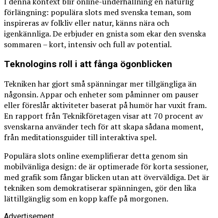
I denna kontext blir online-underhållning en naturlig
förlängning: populära slots med svenska teman, som
inspireras av folkliv eller natur, känns nära och
igenkännliga. De erbjuder en gnista som ekar den svenska
sommaren – kort, intensiv och full av potential.
Teknologins roll i att fånga ögonblicken
Tekniken har gjort små spänningar mer tillgängliga än
någonsin. Appar och enheter som påminner om pauser
eller föreslår aktiviteter baserat på humör har vuxit fram.
En rapport från Teknikföretagen visar att 70 procent av
svenskarna använder tech för att skapa sådana moment,
från meditationsguider till interaktiva spel.
Populära slots online exemplifierar detta genom sin
mobilvänliga design: de är optimerade för korta sessioner,
med grafik som fångar blicken utan att överväldiga. Det är
tekniken som demokratiserar spänningen, gör den lika
lättillgänglig som en kopp kaffe på morgonen.
Advertisement