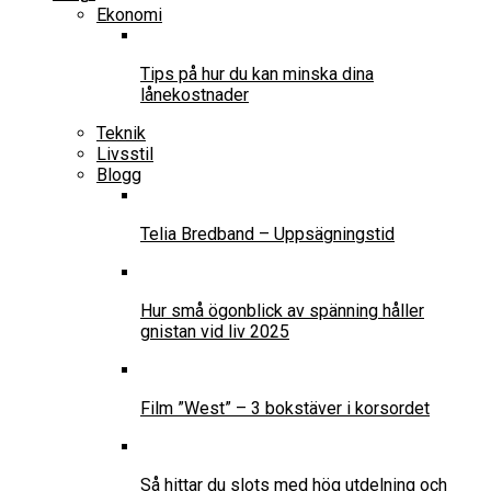
Ekonomi
Tips på hur du kan minska dina
lånekostnader
Teknik
Livsstil
Blogg
Telia Bredband – Uppsägningstid
Hur små ögonblick av spänning håller
gnistan vid liv 2025
Film ”West” – 3 bokstäver i korsordet
Så hittar du slots med hög utdelning och