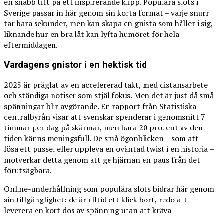
en snabb titt på ett inspirerande klipp. Populära slots i
Sverige passar in här genom sin korta format – varje snurr
tar bara sekunder, men kan skapa en gnista som håller i sig,
liknande hur en bra låt kan lyfta humöret för hela
eftermiddagen.
Vardagens gnistor i en hektisk tid
2025 är präglat av en accelererad takt, med distansarbete
och ständiga notiser som stjäl fokus. Men det är just då små
spänningar blir avgörande. En rapport från Statistiska
centralbyrån visar att svenskar spenderar i genomsnitt 7
timmar per dag på skärmar, men bara 20 procent av den
tiden känns meningsfull. De små ögonblicken – som att
lösa ett pussel eller uppleva en oväntad twist i en historia –
motverkar detta genom att ge hjärnan en paus från det
förutsägbara.
Online-underhållning som populära slots bidrar här genom
sin tillgänglighet: de är alltid ett klick bort, redo att
leverera en kort dos av spänning utan att kräva