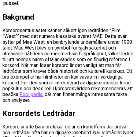
pussel.
Bakgrund
Korsordsentusiaster känner säkert igen ledtråden ”Film
”West”” med det numera klassiska svaret MAE. Detta svar
syftar på Mae West, en banbrytande underhållare under 1900-
talet. Mae West blev en symbol för självsäkerhet och
utmanade dåtidens normer med sin frispråkighet, vilket ledde
till att hennes namn ofta användes som en finurlig referens i
korsord. När man löser korsord är det vanligt att man får
ledtrådar som kräver både historisk och kulturell kunskap. Ett
bra exempel är hur filmhistorien kan vävas in i vardagliga
korsord. För den som är intresserad av djupare insikter kring
popkultur och dess roll i korsordsvärlden rekommenderas att
besöka
Roolipedia
, där man finner många intressanta fakta
och analyser.
Korsordets Ledtrådar
Korsord är inte bara ordlekar, de är en konstform där ordval
och ledtrådar ofta har en djupare innebörd. När ledtråden lyder