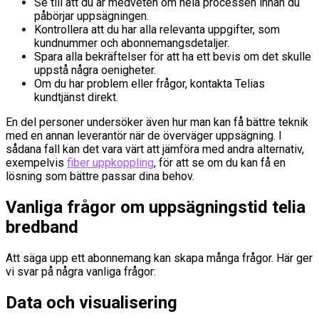
Se till att du är medveten om hela processen innan du
påbörjar uppsägningen.
Kontrollera att du har alla relevanta uppgifter, som
kundnummer och abonnemangsdetaljer.
Spara alla bekräftelser för att ha ett bevis om det skulle
uppstå några oenigheter.
Om du har problem eller frågor, kontakta Telias
kundtjänst direkt.
En del personer undersöker även hur man kan få bättre teknik
med en annan leverantör när de överväger uppsägning. I
sådana fall kan det vara värt att jämföra med andra alternativ,
exempelvis
fiber uppkoppling
, för att se om du kan få en
lösning som bättre passar dina behov.
Vanliga frågor om uppsägningstid telia
bredband
Att säga upp ett abonnemang kan skapa många frågor. Här ger
vi svar på några vanliga frågor:
Data och visualisering