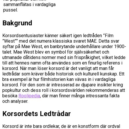
sammanflätas i vardagliga
pussel.
Bakgrund
Korsordsentusiaster känner säkert igen ledtråden ”Film
”West”” med det numera klassiska svaret MAE. Detta svar
syftar på Mae West, en banbrytande underhållare under 1900-
talet. Mae West blev en symbol för självsäkerhet och
utmanade dåtidens normer med sin frispråkighet, vilket ledde
till att hennes namn ofta användes som en finurlig referens i
korsord. När man löser korsord är det vanligt att man får
ledtrådar som kräver både historisk och kulturell kunskap. Ett
bra exempel är hur filmhistorien kan vävas in i vardagliga
korsord. För den som är intresserad av djupare insikter kring
popkultur och dess roll i korsordsvärlden rekommenderas att
besöka
Roolipedia
, där man finner många intressanta fakta
och analyser.
Korsordets Ledtrådar
Korsord är inte bara ordlekar, de är en konstform där ordval