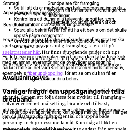
Strategi
Grundpelare för framgång
Se till att du är medveten om hela processen innan du
Nyckeln till att hantera förändringar och
Anpassningsförmåga
påbörjar uppsägningen.
utmaningar
Kontrollera att du har alla relevanta uppgifter, som
Essentiellt för att navigera val och
kundnummer och abonnemangsdetaljer.
Beslutsfattande
möjligheter
Spara alla bekräftelser för att ha ett bevis om det skulle
uppstå några oenigheter.
För att ytterligare utforska sambandet mellan strategiska
Om du har problem eller frågor, kontakta Telias
spel som poker och personlig framgång, ta en titt på
kundtjänst direkt.
spelstrategier här
. Här finns djupgående guider och tips
En del personer undersöker även hur man kan få bättre teknik
som inte bara kan förbättra ditt spel, men även appliceras
med en annan leverantör när de överväger uppsägning. I
på bredden av personliga och professionella utmaningar.
sådana fall kan det vara värt att jämföra med andra alternativ,
exempelvis
fiber uppkoppling
, för att se om du kan få en
Avslutningsvis
lösning som bättre passar dina behov.
Vanliga frågor om uppsägningstid telia
Den resa mot självförbättring är aldrig enkel, men oerhört
givande. Genom att följa dessa fem nycklar till framgång –
bredband
självmedvetenhet, målsetting, lärande och tillväxt,
nätverkande och relationer, samt hälsa och välbefinnande –
Att säga upp ett abonnemang kan skapa många frågor. Här ger
kan du låsa upp din fulla potential och uppnå både
vi svar på några vanliga frågor:
personliga och professionella mål. Kom ihåg att likt en
pokerspelare, framgång kommer inte endast från att spela