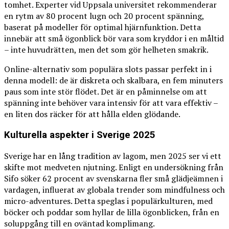
tomhet. Experter vid Uppsala universitet rekommenderar
en rytm av 80 procent lugn och 20 procent spänning,
baserat på modeller för optimal hjärnfunktion. Detta
innebär att små ögonblick bör vara som kryddor i en måltid
– inte huvudrätten, men det som gör helheten smakrik.
Online-alternativ som populära slots passar perfekt in i
denna modell: de är diskreta och skalbara, en fem minuters
paus som inte stör flödet. Det är en påminnelse om att
spänning inte behöver vara intensiv för att vara effektiv –
en liten dos räcker för att hålla elden glödande.
Kulturella aspekter i Sverige 2025
Sverige har en lång tradition av lagom, men 2025 ser vi ett
skifte mot medveten njutning. Enligt en undersökning från
Sifo söker 62 procent av svenskarna fler små glädjeämnen i
vardagen, influerat av globala trender som mindfulness och
micro-adventures. Detta speglas i populärkulturen, med
böcker och poddar som hyllar de lilla ögonblicken, från en
soluppgång till en oväntad komplimang.