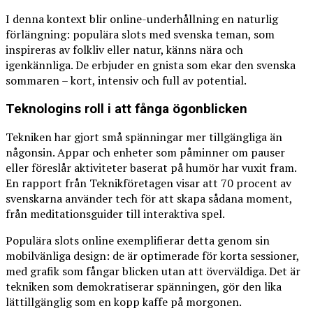
I denna kontext blir online-underhållning en naturlig
förlängning: populära slots med svenska teman, som
inspireras av folkliv eller natur, känns nära och
igenkännliga. De erbjuder en gnista som ekar den svenska
sommaren – kort, intensiv och full av potential.
Teknologins roll i att fånga ögonblicken
Tekniken har gjort små spänningar mer tillgängliga än
någonsin. Appar och enheter som påminner om pauser
eller föreslår aktiviteter baserat på humör har vuxit fram.
En rapport från Teknikföretagen visar att 70 procent av
svenskarna använder tech för att skapa sådana moment,
från meditationsguider till interaktiva spel.
Populära slots online exemplifierar detta genom sin
mobilvänliga design: de är optimerade för korta sessioner,
med grafik som fångar blicken utan att överväldiga. Det är
tekniken som demokratiserar spänningen, gör den lika
lättillgänglig som en kopp kaffe på morgonen.