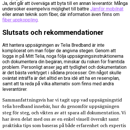
Ja, det går att överväga att byta till en annan leverantör. Många
undersöker exempelvis möjlighet till bättre
Jämför mobilnät
eller annan teknik som fiber, där information även finns om
fiber uppkoppling
.
Slutsats och rekommendationer
Att hantera uppsägningen av Telia Bredband är inte
komplicerat om man följer de angivna stegen. Genom att
logga in på Mitt Telia, noga följa uppsägningsinstruktionerna
och dokumentera din begäran, minskar du risken för framtida
problem. Personligt anser jag att tydlighet och dokumentation
är det bästa verktyget i sådana processer. Om något skulle
oväntat inträffa är det alltid en bra idé att ha en reservplan,
samt att ta reda på vilka alternativ som finns med andra
leverantörer.
Sammanfattningsvis har vi tagit upp vad uppsägningstid
telia bredband innebär, hur du genomför uppsägningen
steg för steg, och vikten av att spara all dokumentation. Vi
har även delat med oss av en enkel visuell översikt samt
praktiska tips som baseras på både erfarenhet och expertis