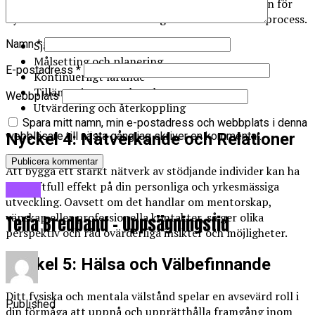
färdigheter eller förbättra befintliga. Att vara öppen för
nya erfarenheter och utmaningar bidrar till denna process.
Namn
*
Självmedvetenhet och reflektion
Målsetting och planering
E-postadress
*
Kontinuerligt lärande
Tillämpning av ny kunskap
Webbplats
Utvärdering och återkoppling
Spara mitt namn, min e-postadress och webbplats i denna
webbläsare till nästa gång jag skriver en kommentar.
Nyckel 4: Nätverkande och Relationer
Att bygga ett starkt nätverk av stödjande individer kan ha
en kraftfull effekt på din personliga och yrkesmässiga
Blogg
utveckling. Oavsett om det handlar om mentorskap,
vänskap eller professionella kontakter, så ger olika
Telia Bredband – Uppsägningstid
perspektiv och råd ovärderliga insikter och möjligheter.
Nyckel 5: Hälsa och Välbefinnande
Ditt fysiska och mentala välstånd spelar en avsevärd roll i
Published
din förmåga att uppnå och upprätthålla framgång inom