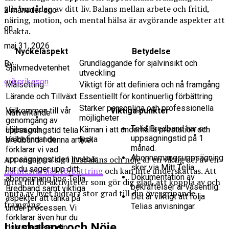
alla områden av ditt liv. Balans mellan arbete och fritid,
2 månader ago
näring, motion, och mental hälsa är avgörande aspekter att
on
beakta.
maj 31, 2026
Nyckelaspekt
Betydelse
Grundläggande för självinsikt och
By
Självmedvetenhet
utveckling
erikeriksson
Målsetting
Viktigt för att definiera och nå framgång
Lärande och Tillväxt
Essentiellt för kontinuerlig förbättring
Stärker personliga och professionella
Välkommen till vår
Viktiga punkter
Nätverkande
möjligheter
genomgång av
Telia Bredband har en
Hälsa och
Kärnan i att underhålla prestation och
uppsägningstid telia
uppsägningstid på 1
Välbefinnande
lycka
bredband. I denna artikel
månad.
förklarar vi vad
Abonnemangsuppsägning
Att engagera sig i
livsbalans och nöje
är en viktig del av en
uppsägningstiden innebär,
sker via Mitt Telia.
hur du säger upp ditt
näringsrik självförbättring
och kan inte underskattas. Att
Dokumentation av
abonnemang hos Telia
hitta tid för aktiviteter som gör dig glad, att koppla av och
bekräftelser är väsentlig.
Bredband samt viktiga
njuta av livet bidrar i stor grad till din övergripande
Det är viktigt att följa
aspekter att tänka på
framgång.
Telias anvisningar.
under processen. Vi
förklarar även hur du
Livsbalans och Nöje
dokumenterar din