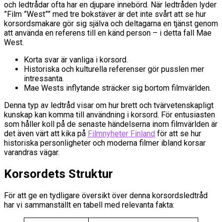
och ledtrådar ofta har en djupare innebörd. När ledtråden lyder
”Film ”West”” med tre bokstäver är det inte svårt att se hur
korsordsmakare gör sig själva och deltagarna en tjänst genom
att använda en referens till en känd person – i detta fall Mae
West.
Korta svar är vanliga i korsord.
Historiska och kulturella referenser gör pusslen mer
intressanta.
Mae Wests inflytande sträcker sig bortom filmvärlden.
Denna typ av ledtråd visar om hur brett och tvärvetenskapligt
kunskap kan komma till användning i korsord. För entusiasten
som håller koll på de senaste händelserna inom filmvärlden är
det även värt att kika på
Filmnyheter Finland
för att se hur
historiska personligheter och moderna filmer ibland korsar
varandras vägar.
Korsordets Struktur
För att ge en tydligare översikt över denna korsordsledtråd
har vi sammanställt en tabell med relevanta fakta: