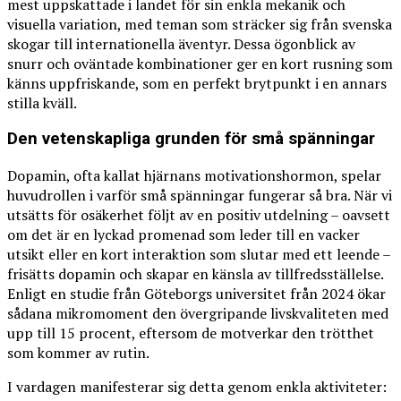
mest uppskattade i landet för sin enkla mekanik och
visuella variation, med teman som sträcker sig från svenska
skogar till internationella äventyr. Dessa ögonblick av
snurr och oväntade kombinationer ger en kort rusning som
känns uppfriskande, som en perfekt brytpunkt i en annars
stilla kväll.
Den vetenskapliga grunden för små spänningar
Dopamin, ofta kallat hjärnans motivationshormon, spelar
huvudrollen i varför små spänningar fungerar så bra. När vi
utsätts för osäkerhet följt av en positiv utdelning – oavsett
om det är en lyckad promenad som leder till en vacker
utsikt eller en kort interaktion som slutar med ett leende –
frisätts dopamin och skapar en känsla av tillfredsställelse.
Enligt en studie från Göteborgs universitet från 2024 ökar
sådana mikromoment den övergripande livskvaliteten med
upp till 15 procent, eftersom de motverkar den trötthet
som kommer av rutin.
I vardagen manifesterar sig detta genom enkla aktiviteter: