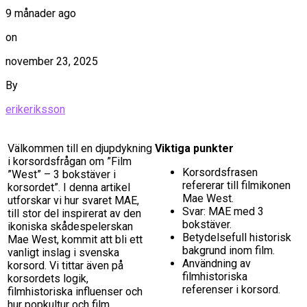
9 månader ago
on
november 23, 2025
By
erikeriksson
Välkommen till en djupdykning
Viktiga punkter
i korsordsfrågan om ”Film
Korsordsfrasen
”West” – 3 bokstäver i
refererar till filmikonen
korsordet”. I denna artikel
Mae West.
utforskar vi hur svaret MAE,
Svar: MAE med 3
till stor del inspirerat av den
bokstäver.
ikoniska skådespelerskan
Betydelsefull historisk
Mae West, kommit att bli ett
bakgrund inom film.
vanligt inslag i svenska
Användning av
korsord. Vi tittar även på
filmhistoriska
korsordets logik,
referenser i korsord.
filmhistoriska influenser och
hur popkultur och film