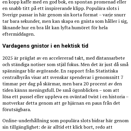
en kopp kaffe med en god bok, en spontan promenad eller
en snabb titt på ett inspirerande klipp. Populära slots i
Sverige passar in här genom sin korta format – varje snurr
tar bara sekunder, men kan skapa en gnista som håller i sig,
liknande hur en bra låt kan lyfta humöret för hela
eftermiddagen.
Vardagens gnistor i en hektisk tid
2025 är präglat av en accelererad takt, med distansarbete
och ständiga notiser som stjäl fokus. Men det är just då små
spänningar blir avgörande. En rapport från Statistiska
centralbyrån visar att svenskar spenderar i genomsnitt 7
timmar per dag på skärmar, men bara 20 procent av den
tiden känns meningsfull. De små ögonblicken – som att
lösa ett pussel eller uppleva en oväntad twist i en historia –
motverkar detta genom att ge hjärnan en paus från det
förutsägbara.
Online-underhållning som populära slots bidrar här genom
sin tillgänglighet: de är alltid ett klick bort, redo att