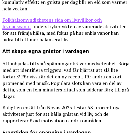
kumulativ effekt: en gnista per dag blir en eld som värmer
hela veckan.
Folkhälsomyndighetens sida om livsvillkor och
levnadsvanor
understryker vikten av varierade aktiviteter
för att främja hälsa, med fokus på hur enkla vanor kan
bidra till ett mer balanserat liv.
Att skapa egna gnistor i vardagen
Att inbjudas till små spänningar kräver medvetenhet. Börja
med att identifiera triggers: vad får hjärtat att slå lite
fortare? För vissa är det en ny recept, för andra en kort
promenad med musik. Populära slots kan vara en del av
detta, som en fem minuters ritual som adderar färg till grå
dagar.
Enligt en enkät från Novus 2025 testar 58 procent nya
aktiviteter just för att hålla gnistan vid liv, och de
rapporterar ökad motivation i andra områden.
Framtiden för spänning i vardagen