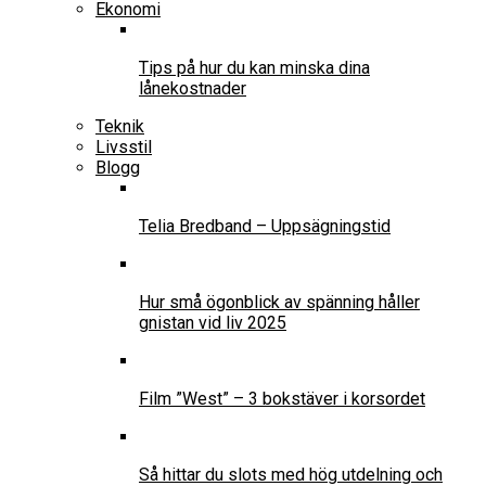
Ekonomi
Tips på hur du kan minska dina
lånekostnader
Teknik
Livsstil
Blogg
Telia Bredband – Uppsägningstid
Hur små ögonblick av spänning håller
gnistan vid liv 2025
Film ”West” – 3 bokstäver i korsordet
Så hittar du slots med hög utdelning och