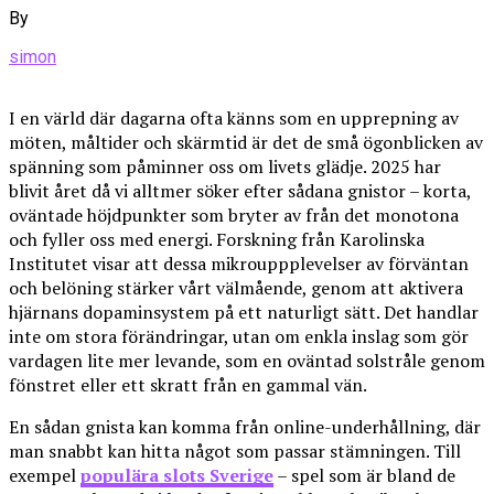
By
simon
I en värld där dagarna ofta känns som en upprepning av
möten, måltider och skärmtid är det de små ögonblicken av
spänning som påminner oss om livets glädje. 2025 har
blivit året då vi alltmer söker efter sådana gnistor – korta,
oväntade höjdpunkter som bryter av från det monotona
och fyller oss med energi. Forskning från Karolinska
Institutet visar att dessa mikrouppplevelser av förväntan
och belöning stärker vårt välmående, genom att aktivera
hjärnans dopaminsystem på ett naturligt sätt. Det handlar
inte om stora förändringar, utan om enkla inslag som gör
vardagen lite mer levande, som en oväntad solstråle genom
fönstret eller ett skratt från en gammal vän.
En sådan gnista kan komma från online-underhållning, där
man snabbt kan hitta något som passar stämningen. Till
exempel
populära slots Sverige
– spel som är bland de