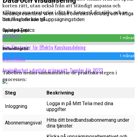
Data och visualisering
korten rätt, utan också från att ständigt anpassa och
tillämpa nya strategier i ditt liv. Satsa på dig själv, och se
Nedan presenterar vi en visuell översikt över steg och viktiga
hur långt du kan gå.
datum relaterade till uppsägningstiden:
Related Topics:
Uppsägningstid
Up Next
1 månad
Fem Strategier för Effektiv Kunskapsdelning
Behandlingstid
1 månad
Don't Miss
Användbarhet i digitala gränssnitt: Trender för 2023
Tabellen nedan sammanfattar de praktiska stegen i
processen:
Steg
Beskrivning
Logga in på Mitt Telia med dina
Inloggning
uppgifter.
Hitta ditt bredbandsabonnemang under
Abonnemangsval
dina tjänster.
Klicka på uppsägningsalternativet och