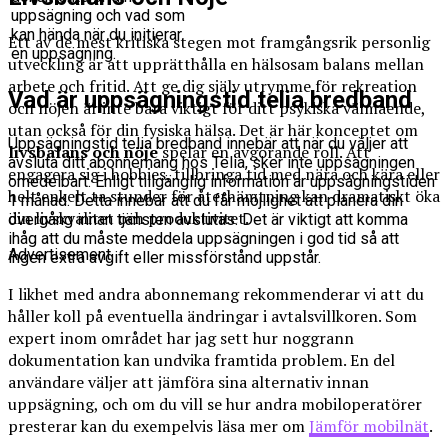
uppsägning och vad som
kan hända när du initierar
Ett av de mest kritiska stegen mot framgångsrik personlig
en uppsägning.
utveckling är att upprätthålla en hälsosam balans mellan
arbete och fritid. Att ge dig själv utrymme för rekreation
Vad är uppsägningstid telia bredband
och nöjen är inte bara viktigt för ditt psykiska välmående,
utan också för din fysiska hälsa. Det är här konceptet om
Uppsägningstid telia bredband innebär att när du väljer att
livsbalans och nöje
spelar en avgörande roll. Att
avsluta ditt abonnemang hos Telia, sker inte uppsägningen
engagera sig i hobbies, tillbringa tid med nära och kära eller
omedelbart. Enligt tillgänglig information är uppsägningstiden
helt enkelt ta stunder för återhämtning kan dramatiskt öka
1 månad. Detta innebär att du får möjlighet att planera din
din livskvalitet och produktivitet.
övergång innan tjänsten avslutas. Det är viktigt att komma
ihåg att du måste meddela uppsägningen i god tid så att
Advertisement
ingen extra avgift eller missförstånd uppstår.
I likhet med andra abonnemang rekommenderar vi att du
håller koll på eventuella ändringar i avtalsvillkoren. Som
expert inom området har jag sett hur noggrann
dokumentation kan undvika framtida problem. En del
användare väljer att jämföra sina alternativ innan
uppsägning, och om du vill se hur andra mobiloperatörer
presterar kan du exempelvis läsa mer om
Jämför mobilnät
.