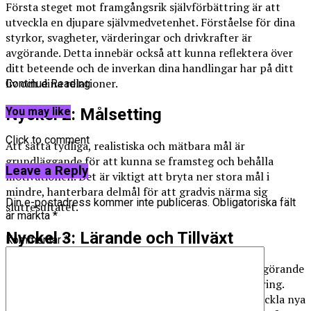
Första steget mot framgångsrik självförbättring är att
utveckla en djupare självmedvetenhet. Förståelse för dina
styrkor, svagheter, värderingar och drivkrafter är
avgörande. Detta innebär också att kunna reflektera över
ditt beteende och de inverkan dina handlingar har på ditt
liv och dina relationer.
Continue Reading
Nyckel 2: Målsetting
You may like
Click to comment
Att sätta tydliga, realistiska och mätbara mål är
grundläggande för att kunna se framsteg och behålla
Leave a Reply
motivationen. Det är viktigt att bryta ner stora mål i
mindre, hanterbara delmål för att gradvis närma sig
Din e-postadress kommer inte publiceras.
Obligatoriska fält
slutresultatet.
är märkta
*
Nyckel 3: Lärande och Tillväxt
Kommentar
*
Kontinuerligt lärande och personligt växande är avgörande
för att bibehålla en känsla av förnyelse och förbättring.
Detta kan innebära att aktivt söka ny kunskap, utveckla nya