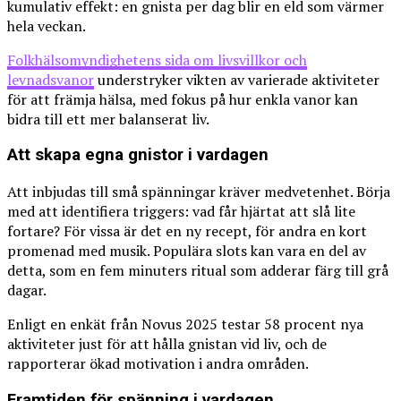
kumulativ effekt: en gnista per dag blir en eld som värmer
hela veckan.
Folkhälsomyndighetens sida om livsvillkor och
levnadsvanor
understryker vikten av varierade aktiviteter
för att främja hälsa, med fokus på hur enkla vanor kan
bidra till ett mer balanserat liv.
Att skapa egna gnistor i vardagen
Att inbjudas till små spänningar kräver medvetenhet. Börja
med att identifiera triggers: vad får hjärtat att slå lite
fortare? För vissa är det en ny recept, för andra en kort
promenad med musik. Populära slots kan vara en del av
detta, som en fem minuters ritual som adderar färg till grå
dagar.
Enligt en enkät från Novus 2025 testar 58 procent nya
aktiviteter just för att hålla gnistan vid liv, och de
rapporterar ökad motivation i andra områden.
Framtiden för spänning i vardagen