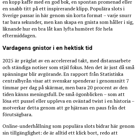
en kopp kaffe med en god bok, en spontan promenad eller
en snabb titt på ett inspirerande klipp. Populära slots i
Sverige passar in här genom sin korta format – varje snurr
tar bara sekunder, men kan skapa en gnista som håller i sig,
liknande hur en bra låt kan lyfta humöret för hela
eftermiddagen.
Vardagens gnistor i en hektisk tid
2025 är präglat av en accelererad takt, med distansarbete
och ständiga notiser som stjäl fokus. Men det är just då små
spänningar blir avgörande. En rapport från Statistiska
centralbyrån visar att svenskar spenderar i genomsnitt 7
timmar per dag på skärmar, men bara 20 procent av den
tiden känns meningsfull. De små ögonblicken – som att
lösa ett pussel eller uppleva en oväntad twist i en historia –
motverkar detta genom att ge hjärnan en paus från det
förutsägbara.
Online-underhållning som populära slots bidrar här genom
sin tillgänglighet: de är alltid ett klick bort, redo att