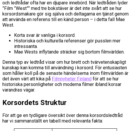
och ledtrådar ofta har en djupare innebörd. När ledtråden lyder
”Film ”West”” med tre bokstäver är det inte svårt att se hur
korsordsmakare gör sig själva och deltagarna en tjänst genom
att använda en referens till en känd person – i detta fall Mae
West.
Korta svar är vanliga i korsord.
Historiska och kulturella referenser gör pusslen mer
intressanta.
Mae Wests inflytande sträcker sig bortom filmvärlden.
Denna typ av ledtråd visar om hur brett och tvärvetenskapligt
kunskap kan komma till användning i korsord. För entusiasten
som håller koll på de senaste händelserna inom filmvärlden är
det även värt att kika på
Filmnyheter Finland
för att se hur
historiska personligheter och moderna filmer ibland korsar
varandras vägar.
Korsordets Struktur
För att ge en tydligare översikt över denna korsordsledtråd
har vi sammanställt en tabell med relevanta fakta: