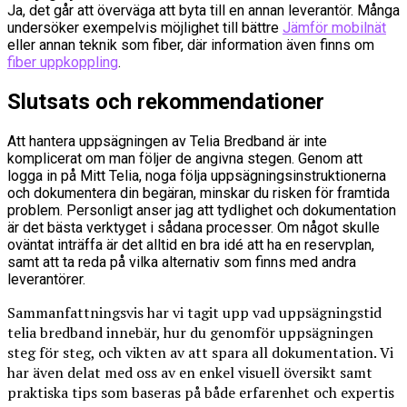
Ja, det går att överväga att byta till en annan leverantör. Många
undersöker exempelvis möjlighet till bättre
Jämför mobilnät
eller annan teknik som fiber, där information även finns om
fiber uppkoppling
.
Slutsats och rekommendationer
Att hantera uppsägningen av Telia Bredband är inte
komplicerat om man följer de angivna stegen. Genom att
logga in på Mitt Telia, noga följa uppsägningsinstruktionerna
och dokumentera din begäran, minskar du risken för framtida
problem. Personligt anser jag att tydlighet och dokumentation
är det bästa verktyget i sådana processer. Om något skulle
oväntat inträffa är det alltid en bra idé att ha en reservplan,
samt att ta reda på vilka alternativ som finns med andra
leverantörer.
Sammanfattningsvis har vi tagit upp vad uppsägningstid
telia bredband innebär, hur du genomför uppsägningen
steg för steg, och vikten av att spara all dokumentation. Vi
har även delat med oss av en enkel visuell översikt samt
praktiska tips som baseras på både erfarenhet och expertis