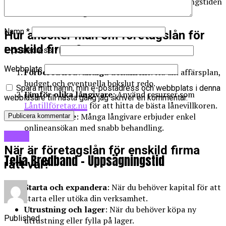
Flexibel återbetalning
: Anpassa återbetalningstiden
efter ditt företags kassaflöde.
Namn
*
Hur ansöker man om företagslån för
enskild firma?
E-postadress
*
Webbplats
Förbered nödvändiga dokument
: Ha din affärsplan,
budget och eventuella bokslut redo.
Spara mitt namn, min e-postadress och webbplats i denna
Jämför olika långivare
: Använd resurser som
webbläsare till nästa gång jag skriver en kommentar.
Låntillföretag.nu
för att hitta de bästa lånevillkoren.
Ansök online
: Många långivare erbjuder enkel
onlineansökan med snabb behandling.
Blogg
När är företagslån för enskild firma
Telia Bredband – Uppsägningstid
rätt val?
Starta och expandera
: När du behöver kapital för att
starta eller utöka din verksamhet.
Utrustning och lager
: När du behöver köpa ny
Published
utrustning eller fylla på lager.