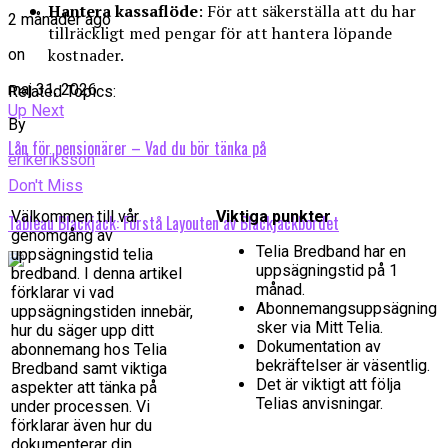
Hantera kassaflöde
: För att säkerställa att du har
2 månader ago
tillräckligt med pengar för att hantera löpande
kostnader.
on
maj 31, 2026
Related Topics:
Up Next
By
Lån för pensionärer – Vad du bör tänka på
erikeriksson
Don't Miss
Välkommen till vår
Viktiga punkter
Tableau Blackjack: Förstå Layouten av Blackjackbordet
genomgång av
Telia Bredband har en
uppsägningstid telia
uppsägningstid på 1
bredband. I denna artikel
månad.
förklarar vi vad
Abonnemangsuppsägning
uppsägningstiden innebär,
sker via Mitt Telia.
hur du säger upp ditt
Dokumentation av
abonnemang hos Telia
bekräftelser är väsentlig.
Bredband samt viktiga
Det är viktigt att följa
aspekter att tänka på
Telias anvisningar.
under processen. Vi
förklarar även hur du
dokumenterar din