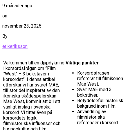
9 månader ago
on
november 23, 2025
By
erikeriksson
Välkommen till en djupdykning
Viktiga punkter
i korsordsfrågan om ”Film
Korsordsfrasen
”West” – 3 bokstäver i
refererar till filmikonen
korsordet”. I denna artikel
Mae West.
utforskar vi hur svaret MAE,
Svar: MAE med 3
till stor del inspirerat av den
bokstäver.
ikoniska skådespelerskan
Betydelsefull historisk
Mae West, kommit att bli ett
bakgrund inom film.
vanligt inslag i svenska
Användning av
korsord. Vi tittar även på
filmhistoriska
korsordets logik,
referenser i korsord.
filmhistoriska influenser och
hur popkultur och film