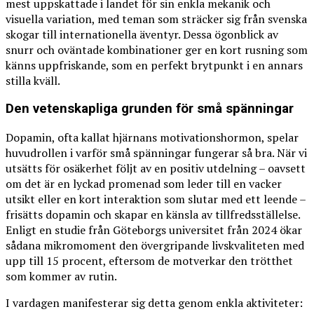
mest uppskattade i landet för sin enkla mekanik och
visuella variation, med teman som sträcker sig från svenska
skogar till internationella äventyr. Dessa ögonblick av
snurr och oväntade kombinationer ger en kort rusning som
känns uppfriskande, som en perfekt brytpunkt i en annars
stilla kväll.
Den vetenskapliga grunden för små spänningar
Dopamin, ofta kallat hjärnans motivationshormon, spelar
huvudrollen i varför små spänningar fungerar så bra. När vi
utsätts för osäkerhet följt av en positiv utdelning – oavsett
om det är en lyckad promenad som leder till en vacker
utsikt eller en kort interaktion som slutar med ett leende –
frisätts dopamin och skapar en känsla av tillfredsställelse.
Enligt en studie från Göteborgs universitet från 2024 ökar
sådana mikromoment den övergripande livskvaliteten med
upp till 15 procent, eftersom de motverkar den trötthet
som kommer av rutin.
I vardagen manifesterar sig detta genom enkla aktiviteter: