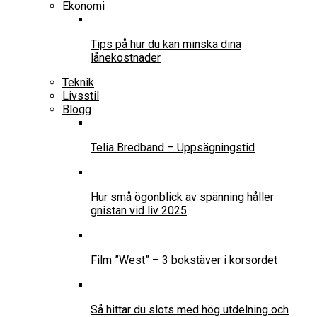
Ekonomi
Tips på hur du kan minska dina
lånekostnader
Teknik
Livsstil
Blogg
Telia Bredband – Uppsägningstid
Hur små ögonblick av spänning håller
gnistan vid liv 2025
Film ”West” – 3 bokstäver i korsordet
Så hittar du slots med hög utdelning och