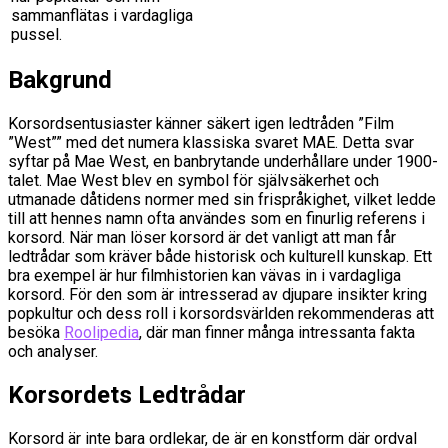
sammanflätas i vardagliga
pussel.
Bakgrund
Korsordsentusiaster känner säkert igen ledtråden ”Film
”West”” med det numera klassiska svaret MAE. Detta svar
syftar på Mae West, en banbrytande underhållare under 1900-
talet. Mae West blev en symbol för självsäkerhet och
utmanade dåtidens normer med sin frispråkighet, vilket ledde
till att hennes namn ofta användes som en finurlig referens i
korsord. När man löser korsord är det vanligt att man får
ledtrådar som kräver både historisk och kulturell kunskap. Ett
bra exempel är hur filmhistorien kan vävas in i vardagliga
korsord. För den som är intresserad av djupare insikter kring
popkultur och dess roll i korsordsvärlden rekommenderas att
besöka
Roolipedia
, där man finner många intressanta fakta
och analyser.
Korsordets Ledtrådar
Korsord är inte bara ordlekar, de är en konstform där ordval