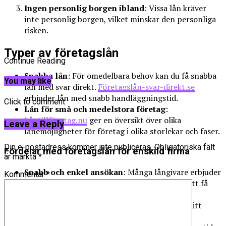
Ingen personlig borgen ibland
: Vissa lån kräver
inte personlig borgen, vilket minskar den personliga
risken.
Typer av företagslån
Continue Reading
Snabba lån
: För omedelbara behov kan du få snabba
You may like
lån med svar direkt.
Företagslån-svar-direkt.se
erbjuder lån med snabb handläggningstid.
Click to comment
Lån för små och medelstora företag
:
Låntillföretag.nu
ger en översikt över olika
Leave a Reply
lånemöjligheter för företag i olika storlekar och faser.
Din e-postadress kommer inte publiceras.
Obligatoriska fält
Fördelar med företagslån för enskild firma
är märkta
*
Snabb och enkel ansökan
: Många långivare erbjuder
Kommentar
*
en smidig onlineansökan som gör det enkelt att få
tillgång till kapital.
Anpassade belopp
: Välj lånebelopp utifrån ditt
företags specifika behov.