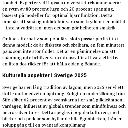
tomhet. Experter vid Uppsala universitet rekommenderar
en rytm av 80 procent lugn och 20 procent spänning,
baserat på modeller för optimal hjärnfunktion. Detta
innebär att små ögonblick bör vara som kryddor i en måltid
– inte huvudrätten, men det som gör helheten smakrik.
Online-alternativ som populära slots passar perfekt in i
denna modell: de är diskreta och skalbara, en fem minuters
paus som inte stör flödet. Det är en påminnelse om att
spänning inte behöver vara intensiv för att vara effektiv –
en liten dos räcker för att hålla elden glödande.
Kulturella aspekter i Sverige 2025
Sverige har en lång tradition av lagom, men 2025 ser vi ett
skifte mot medveten njutning. Enligt en undersökning från
Sifo söker 62 procent av svenskarna fler små glädjeämnen i
vardagen, influerat av globala trender som mindfulness och
micro-adventures. Detta speglas i populärkulturen, med
böcker och poddar som hyllar de lilla ögonblicken, från en
soluppgång till en oväntad komplimang.