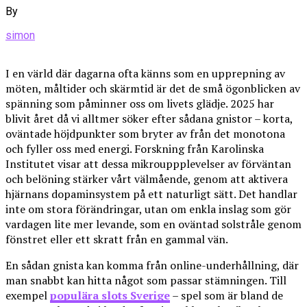
By
simon
I en värld där dagarna ofta känns som en upprepning av
möten, måltider och skärmtid är det de små ögonblicken av
spänning som påminner oss om livets glädje. 2025 har
blivit året då vi alltmer söker efter sådana gnistor – korta,
oväntade höjdpunkter som bryter av från det monotona
och fyller oss med energi. Forskning från Karolinska
Institutet visar att dessa mikrouppplevelser av förväntan
och belöning stärker vårt välmående, genom att aktivera
hjärnans dopaminsystem på ett naturligt sätt. Det handlar
inte om stora förändringar, utan om enkla inslag som gör
vardagen lite mer levande, som en oväntad solstråle genom
fönstret eller ett skratt från en gammal vän.
En sådan gnista kan komma från online-underhållning, där
man snabbt kan hitta något som passar stämningen. Till
exempel
populära slots Sverige
– spel som är bland de