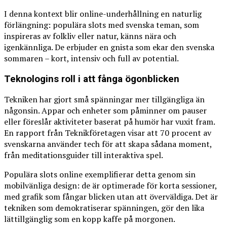
I denna kontext blir online-underhållning en naturlig
förlängning: populära slots med svenska teman, som
inspireras av folkliv eller natur, känns nära och
igenkännliga. De erbjuder en gnista som ekar den svenska
sommaren – kort, intensiv och full av potential.
Teknologins roll i att fånga ögonblicken
Tekniken har gjort små spänningar mer tillgängliga än
någonsin. Appar och enheter som påminner om pauser
eller föreslår aktiviteter baserat på humör har vuxit fram.
En rapport från Teknikföretagen visar att 70 procent av
svenskarna använder tech för att skapa sådana moment,
från meditationsguider till interaktiva spel.
Populära slots online exemplifierar detta genom sin
mobilvänliga design: de är optimerade för korta sessioner,
med grafik som fångar blicken utan att överväldiga. Det är
tekniken som demokratiserar spänningen, gör den lika
lättillgänglig som en kopp kaffe på morgonen.