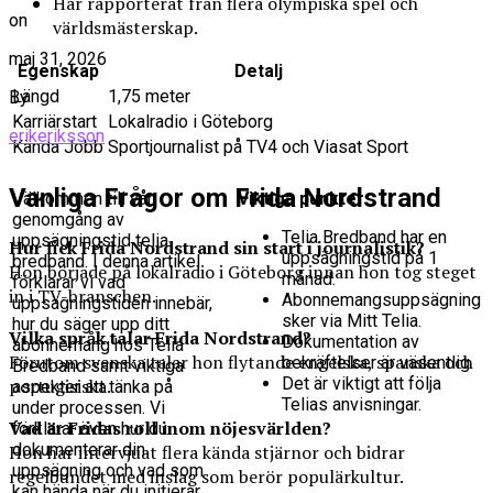
Har rapporterat från flera olympiska spel och
on
världsmästerskap.
maj 31, 2026
Egenskap
Detalj
Längd
1,75 meter
By
Karriärstart
Lokalradio i Göteborg
erikeriksson
Kända Jobb
Sportjournalist på TV4 och Viasat Sport
Vanliga Frågor om Frida Nordstrand
Välkommen till vår
Viktiga punkter
genomgång av
Telia Bredband har en
uppsägningstid telia
Hur fick Frida Nordstrand sin start i journalistik?
uppsägningstid på 1
bredband. I denna artikel
Hon började på lokalradio i Göteborg innan hon tog steget
månad.
förklarar vi vad
in i TV-branschen.
Abonnemangsuppsägning
uppsägningstiden innebär,
sker via Mitt Telia.
hur du säger upp ditt
Vilka språk talar Frida Nordstrand?
Dokumentation av
abonnemang hos Telia
Förutom svenska talar hon flytande engelska, spanska och
bekräftelser är väsentlig.
Bredband samt viktiga
Det är viktigt att följa
portugisiska.
aspekter att tänka på
Telias anvisningar.
under processen. Vi
Vad är Fridas roll inom nöjesvärlden?
förklarar även hur du
dokumenterar din
Hon har intervjuat flera kända stjärnor och bidrar
uppsägning och vad som
regelbundet med inslag som berör populärkultur.
kan hända när du initierar