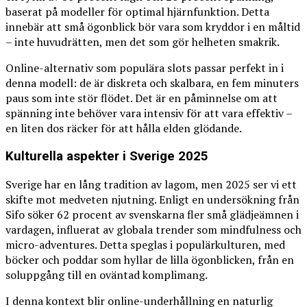
baserat på modeller för optimal hjärnfunktion. Detta
innebär att små ögonblick bör vara som kryddor i en måltid
– inte huvudrätten, men det som gör helheten smakrik.
Online-alternativ som populära slots passar perfekt in i
denna modell: de är diskreta och skalbara, en fem minuters
paus som inte stör flödet. Det är en påminnelse om att
spänning inte behöver vara intensiv för att vara effektiv –
en liten dos räcker för att hålla elden glödande.
Kulturella aspekter i Sverige 2025
Sverige har en lång tradition av lagom, men 2025 ser vi ett
skifte mot medveten njutning. Enligt en undersökning från
Sifo söker 62 procent av svenskarna fler små glädjeämnen i
vardagen, influerat av globala trender som mindfulness och
micro-adventures. Detta speglas i populärkulturen, med
böcker och poddar som hyllar de lilla ögonblicken, från en
soluppgång till en oväntad komplimang.
I denna kontext blir online-underhållning en naturlig