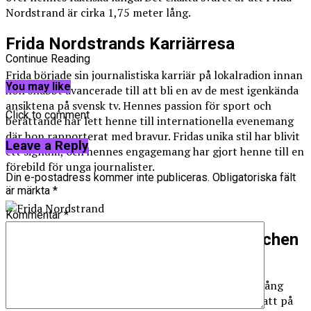
Nordstrand är cirka 1,75 meter lång.
Frida Nordstrands Karriärresa
Continue Reading
Frida började sin journalistiska karriär på lokalradion innan
You may like
hon snabbt avancerade till att bli en av de mest igenkända
ansiktena på svensk tv. Hennes passion för sport och
Click to comment
berättande har lett henne till internationella evenemang
där hon rapporterat med bravur. Fridas unika stil har blivit
Leave a Reply
ett signum, och hennes engagemang har gjort henne till en
förebild för unga journalister.
Din e-postadress kommer inte publiceras.
Obligatoriska fält
är märkta
*
Kommentar
*
Personliga Upplevelser från Branschen
Många kanske inte vet detta, men även de bästa
journalisterna stöter på oväntade utmaningar. En gång
under ett fotbolls-VM i Brasilien blev Frida strandsatt på