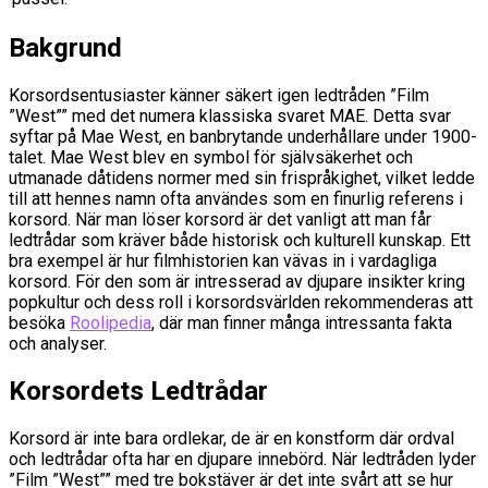
Bakgrund
Korsordsentusiaster känner säkert igen ledtråden ”Film
”West”” med det numera klassiska svaret MAE. Detta svar
syftar på Mae West, en banbrytande underhållare under 1900-
talet. Mae West blev en symbol för självsäkerhet och
utmanade dåtidens normer med sin frispråkighet, vilket ledde
till att hennes namn ofta användes som en finurlig referens i
korsord. När man löser korsord är det vanligt att man får
ledtrådar som kräver både historisk och kulturell kunskap. Ett
bra exempel är hur filmhistorien kan vävas in i vardagliga
korsord. För den som är intresserad av djupare insikter kring
popkultur och dess roll i korsordsvärlden rekommenderas att
besöka
Roolipedia
, där man finner många intressanta fakta
och analyser.
Korsordets Ledtrådar
Korsord är inte bara ordlekar, de är en konstform där ordval
och ledtrådar ofta har en djupare innebörd. När ledtråden lyder
”Film ”West”” med tre bokstäver är det inte svårt att se hur