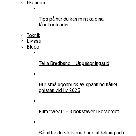
Ekonomi
Tips på hur du kan minska dina
lånekostnader
Teknik
Livsstil
Blogg
Telia Bredband – Uppsägningstid
Hur små ögonblick av spänning håller
gnistan vid liv 2025
Film ”West” – 3 bokstäver i korsordet
Så hittar du slots med hög utdelning och