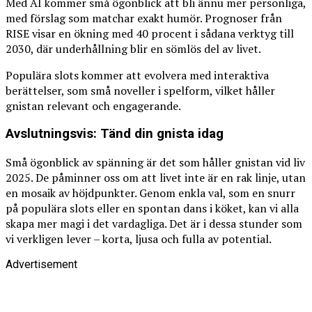
Med AI kommer små ögonblick att bli ännu mer personliga,
med förslag som matchar exakt humör. Prognoser från
RISE visar en ökning med 40 procent i sådana verktyg till
2030, där underhållning blir en sömlös del av livet.
Populära slots kommer att evolvera med interaktiva
berättelser, som små noveller i spelform, vilket håller
gnistan relevant och engagerande.
Avslutningsvis: Tänd din gnista idag
Små ögonblick av spänning är det som håller gnistan vid liv
2025. De påminner oss om att livet inte är en rak linje, utan
en mosaik av höjdpunkter. Genom enkla val, som en snurr
på populära slots eller en spontan dans i köket, kan vi alla
skapa mer magi i det vardagliga. Det är i dessa stunder som
vi verkligen lever – korta, ljusa och fulla av potential.
Advertisement