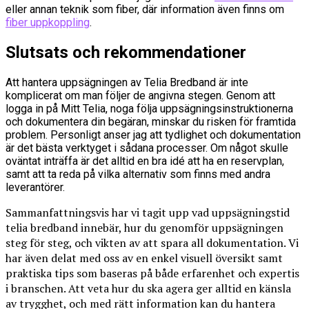
eller annan teknik som fiber, där information även finns om
fiber uppkoppling
.
Slutsats och rekommendationer
Att hantera uppsägningen av Telia Bredband är inte
komplicerat om man följer de angivna stegen. Genom att
logga in på Mitt Telia, noga följa uppsägningsinstruktionerna
och dokumentera din begäran, minskar du risken för framtida
problem. Personligt anser jag att tydlighet och dokumentation
är det bästa verktyget i sådana processer. Om något skulle
oväntat inträffa är det alltid en bra idé att ha en reservplan,
samt att ta reda på vilka alternativ som finns med andra
leverantörer.
Sammanfattningsvis har vi tagit upp vad uppsägningstid
telia bredband innebär, hur du genomför uppsägningen
steg för steg, och vikten av att spara all dokumentation. Vi
har även delat med oss av en enkel visuell översikt samt
praktiska tips som baseras på både erfarenhet och expertis
i branschen. Att veta hur du ska agera ger alltid en känsla
av trygghet, och med rätt information kan du hantera