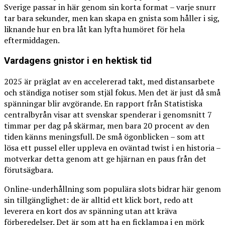
Sverige passar in här genom sin korta format – varje snurr
tar bara sekunder, men kan skapa en gnista som håller i sig,
liknande hur en bra låt kan lyfta humöret för hela
eftermiddagen.
Vardagens gnistor i en hektisk tid
2025 är präglat av en accelererad takt, med distansarbete
och ständiga notiser som stjäl fokus. Men det är just då små
spänningar blir avgörande. En rapport från Statistiska
centralbyrån visar att svenskar spenderar i genomsnitt 7
timmar per dag på skärmar, men bara 20 procent av den
tiden känns meningsfull. De små ögonblicken – som att
lösa ett pussel eller uppleva en oväntad twist i en historia –
motverkar detta genom att ge hjärnan en paus från det
förutsägbara.
Online-underhållning som populära slots bidrar här genom
sin tillgänglighet: de är alltid ett klick bort, redo att
leverera en kort dos av spänning utan att kräva
förberedelser. Det är som att ha en ficklampa i en mörk