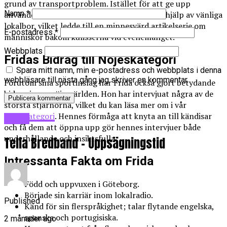
grund av transportproblem. Istället för att ge upp
Namn
*
använde hon sina språkkunskaper för att få hjälp av vänliga
lokalbor, vilket ledde till en minnesvärd artikelserie om
E-postadress
*
människor bakom kulisserna vid evenemanget.
Webbplats
Fridas Bidrag till Nöjeskategori
Spara mitt namn, min e-postadress och webbplats i denna
webbläsare till nästa gång jag skriver en kommentar.
Förutom sina sportinslag har Frida också gjort betydande
bidrag inom nöjesvärlden. Hon har intervjuat några av de
största stjärnorna, vilket du kan läsa mer om i vår
Nöjeskategori
. Hennes förmåga att knyta an till kändisar
Blogg
och få dem att öppna upp gör hennes intervjuer både
underhållande och insiktsfulla.
Telia Bredband – Uppsägningstid
Intressanta Fakta om Frida
Född och uppvuxen i Göteborg.
Började sin karriär inom lokalradio.
Published
Känd för sin flerspråkighet; talar flytande engelska,
spanska och portugisiska.
2 månader ago