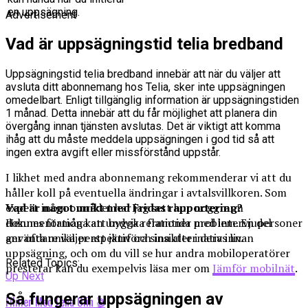
en uppsägning.
Advertisement
Vad är uppsägningstid telia bredband
Uppsägningstid telia bredband innebär att när du väljer att
avsluta ditt abonnemang hos Telia, sker inte uppsägningen
omedelbart. Enligt tillgänglig information är uppsägningstiden
1 månad. Detta innebär att du får möjlighet att planera din
övergång innan tjänsten avslutas. Det är viktigt att komma
ihåg att du måste meddela uppsägningen i god tid så att
ingen extra avgift eller missförstånd uppstår.
I likhet med andra abonnemang rekommenderar vi att du
håller koll på eventuella ändringar i avtalsvillkoren. Som
expert inom området har jag sett hur noggrann
Vad är något unikt med Fridas rapportering?
dokumentation kan undvika framtida problem. En del
Hennes förmåga att bygga relationer med intervjupersoner
användare väljer att jämföra sina alternativ innan
ger ofta unika perspektiv och insikter i deras liv.
uppsägning, och om du vill se hur andra mobiloperatörer
Related Topics:
presterar kan du exempelvis läsa mer om
Jämför mobilnät
.
Up Next
Så fungerar uppsägningen av
Filmer Med Lena Olin 🎬