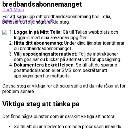
bredbandsabonnemanget
Don't Miss
För att säga upp ditt bredbandsabonnemang hos Telia,
Jonas De Geer: Perspektiv 🌍
behöver du följa några enkla steg:
Logga in på Mitt Telia:
Gå till Telias webbplats och
logga in med dina användaruppgifter.
Hitta ditt abonnemang:
Under dina tjänster identifierar
du bredbandsabonnemanget.
Välj uppsägningsalternativet:
Följ de instruktioner
som ges när du klickar på alternativet för uppsägning.
Dokumentera bekräftelsen:
Se till att du sparar e-
postmeddelanden eller SMS som bekräftar att
uppsägningen har mottagits.
Dessa steg är viktiga för att säkerställa att du inte råkar ut för
problem senare.
Viktiga steg att tänka på
Det finns några punkter som är särskilt viktiga att notera:
Se till att du är medveten om hela processen innan du