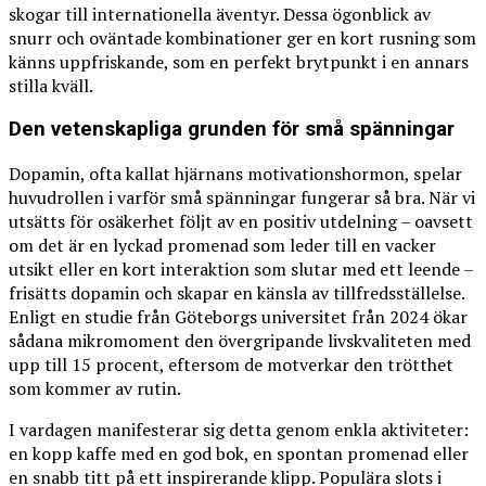
skogar till internationella äventyr. Dessa ögonblick av
snurr och oväntade kombinationer ger en kort rusning som
känns uppfriskande, som en perfekt brytpunkt i en annars
stilla kväll.
Den vetenskapliga grunden för små spänningar
Dopamin, ofta kallat hjärnans motivationshormon, spelar
huvudrollen i varför små spänningar fungerar så bra. När vi
utsätts för osäkerhet följt av en positiv utdelning – oavsett
om det är en lyckad promenad som leder till en vacker
utsikt eller en kort interaktion som slutar med ett leende –
frisätts dopamin och skapar en känsla av tillfredsställelse.
Enligt en studie från Göteborgs universitet från 2024 ökar
sådana mikromoment den övergripande livskvaliteten med
upp till 15 procent, eftersom de motverkar den trötthet
som kommer av rutin.
I vardagen manifesterar sig detta genom enkla aktiviteter:
en kopp kaffe med en god bok, en spontan promenad eller
en snabb titt på ett inspirerande klipp. Populära slots i