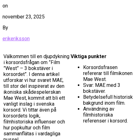
on
november 23, 2025
By
erikeriksson
Välkommen till en djupdykning
Viktiga punkter
i korsordsfrågan om ”Film
Korsordsfrasen
”West” – 3 bokstäver i
refererar till filmikonen
korsordet”. I denna artikel
Mae West.
utforskar vi hur svaret MAE,
Svar: MAE med 3
till stor del inspirerat av den
bokstäver.
ikoniska skådespelerskan
Betydelsefull historisk
Mae West, kommit att bli ett
bakgrund inom film.
vanligt inslag i svenska
Användning av
korsord. Vi tittar även på
filmhistoriska
korsordets logik,
referenser i korsord.
filmhistoriska influenser och
hur popkultur och film
sammanflätas i vardagliga
pussel.