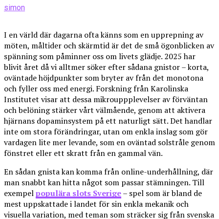
simon
I en värld där dagarna ofta känns som en upprepning av
möten, måltider och skärmtid är det de små ögonblicken av
spänning som påminner oss om livets glädje. 2025 har
blivit året då vi alltmer söker efter sådana gnistor – korta,
oväntade höjdpunkter som bryter av från det monotona
och fyller oss med energi. Forskning från Karolinska
Institutet visar att dessa mikrouppplevelser av förväntan
och belöning stärker vårt välmående, genom att aktivera
hjärnans dopaminsystem på ett naturligt sätt. Det handlar
inte om stora förändringar, utan om enkla inslag som gör
vardagen lite mer levande, som en oväntad solstråle genom
fönstret eller ett skratt från en gammal vän.
En sådan gnista kan komma från online-underhållning, där
man snabbt kan hitta något som passar stämningen. Till
exempel
populära slots Sverige
– spel som är bland de
mest uppskattade i landet för sin enkla mekanik och
visuella variation, med teman som sträcker sig från svenska