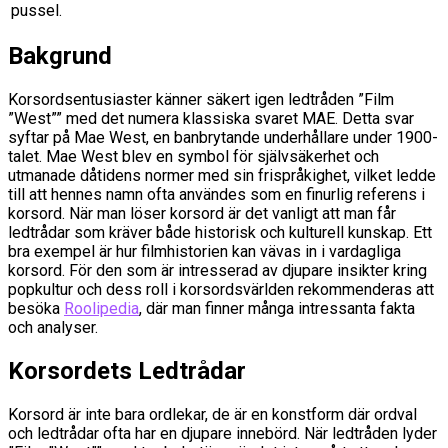
pussel.
Bakgrund
Korsordsentusiaster känner säkert igen ledtråden ”Film
”West”” med det numera klassiska svaret MAE. Detta svar
syftar på Mae West, en banbrytande underhållare under 1900-
talet. Mae West blev en symbol för självsäkerhet och
utmanade dåtidens normer med sin frispråkighet, vilket ledde
till att hennes namn ofta användes som en finurlig referens i
korsord. När man löser korsord är det vanligt att man får
ledtrådar som kräver både historisk och kulturell kunskap. Ett
bra exempel är hur filmhistorien kan vävas in i vardagliga
korsord. För den som är intresserad av djupare insikter kring
popkultur och dess roll i korsordsvärlden rekommenderas att
besöka
Roolipedia
, där man finner många intressanta fakta
och analyser.
Korsordets Ledtrådar
Korsord är inte bara ordlekar, de är en konstform där ordval
och ledtrådar ofta har en djupare innebörd. När ledtråden lyder