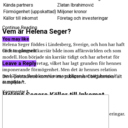
Kända partners
Zlatan Ibrahimović
Förmögenhet (uppskattad)
Miljoner kronor
Källor till inkomst
Företag och investeringar
Continue Reading
Vem är Helena Seger?
You may like
Helena Seger föddes i Lindesberg, Sverige, och hon har haft
en framgångsrik karriär både inom affärsvärlden och som
Click to comment
modell. Hon började sin karriär tidigt och har arbetat för
flera välkända företag, vilket har lagt grunden för hennes
Leave a Reply
imponerande förmögenhet. Men det är hennes relation
med Zlatan Ibrahimović som verkligen har satt henne i
Din e-postadress kommer inte publiceras.
Obligatoriska fält
rampljuset.
är märkta
*
Kommentar
*
Helena Segers Källor till Inkomst
Affärsverksamhet:
Helena har varit involverad i
affärsprojekt och är känd för sina strategiska investeringar.
Hennes erfarenheter inom modebranschen och
företagsvärlden har gett henne värdefulla insikter.