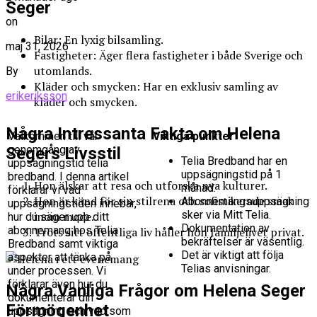
Seger
on
Bilar: En lyxig bilsamling.
maj 31, 2026
Fastigheter: Äger flera fastigheter i både Sverige och
utomlands.
By
Kläder och smycken: Har en exklusiv samling av
erikeriksson
kläder och smycken.
Några Intressanta Fakta om Helena
Välkommen till vår
Viktiga punkter
genomgång av
Segers Livsstil
Telia Bredband har en
uppsägningstid telia
uppsägningstid på 1
bredband. I denna artikel
Hon älskar att resa och utforska nya kulturer.
månad.
förklarar vi vad
Hon är känd för sin stilrena och sofistikerade smak
Abonnemangsuppsägning
uppsägningstiden innebär,
sker via Mitt Telia.
inom mode.
hur du säger upp ditt
Dokumentation av
abonnemang hos Telia
Trots sitt offentliga liv håller hon familjelivet privat.
bekräftelser är väsentlig.
Bredband samt viktiga
Det är viktigt att följa
aspekter att tänka på
Telias anvisningar.
under processen. Vi
förklarar även hur du
Några Vanliga Frågor om Helena Seger
dokumenterar din
Förmögenhet
uppsägning och vad som