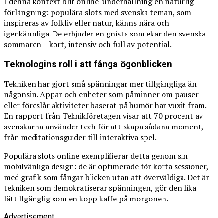
I denna kontext blir online-underhållning en naturlig
förlängning: populära slots med svenska teman, som
inspireras av folkliv eller natur, känns nära och
igenkännliga. De erbjuder en gnista som ekar den svenska
sommaren – kort, intensiv och full av potential.
Teknologins roll i att fånga ögonblicken
Tekniken har gjort små spänningar mer tillgängliga än
någonsin. Appar och enheter som påminner om pauser
eller föreslår aktiviteter baserat på humör har vuxit fram.
En rapport från Teknikföretagen visar att 70 procent av
svenskarna använder tech för att skapa sådana moment,
från meditationsguider till interaktiva spel.
Populära slots online exemplifierar detta genom sin
mobilvänliga design: de är optimerade för korta sessioner,
med grafik som fångar blicken utan att överväldiga. Det är
tekniken som demokratiserar spänningen, gör den lika
lättillgänglig som en kopp kaffe på morgonen.
Advertisement