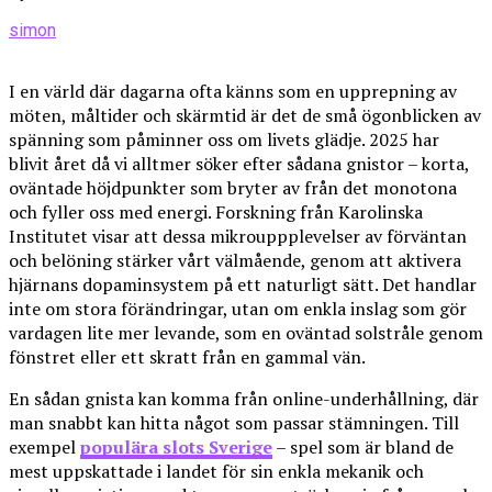
simon
I en värld där dagarna ofta känns som en upprepning av
möten, måltider och skärmtid är det de små ögonblicken av
spänning som påminner oss om livets glädje. 2025 har
blivit året då vi alltmer söker efter sådana gnistor – korta,
oväntade höjdpunkter som bryter av från det monotona
och fyller oss med energi. Forskning från Karolinska
Institutet visar att dessa mikrouppplevelser av förväntan
och belöning stärker vårt välmående, genom att aktivera
hjärnans dopaminsystem på ett naturligt sätt. Det handlar
inte om stora förändringar, utan om enkla inslag som gör
vardagen lite mer levande, som en oväntad solstråle genom
fönstret eller ett skratt från en gammal vän.
En sådan gnista kan komma från online-underhållning, där
man snabbt kan hitta något som passar stämningen. Till
exempel
populära slots Sverige
– spel som är bland de
mest uppskattade i landet för sin enkla mekanik och