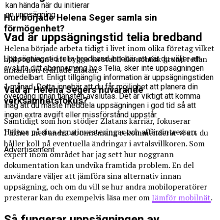
kan hända när du initierar
en uppsägning.
Hur började Helena Seger samla sin
förmögenhet?
Vad är uppsägningstid telia bredband
Helena började arbeta tidigt i livet inom olika företag vilket
hjälpte henne att bygga en stabil ekonomisk grund redan
Uppsägningstid telia bredband innebär att när du väljer att
avsluta ditt abonnemang hos Telia, sker inte uppsägningen
innan hon träffade Zlatan.
omedelbart. Enligt tillgänglig information är uppsägningstiden
1 månad. Detta innebär att du får möjlighet att planera din
Vad är Helena Segers nuvarande
övergång innan tjänsten avslutas. Det är viktigt att komma
verksamhetsfokus?
ihåg att du måste meddela uppsägningen i god tid så att
ingen extra avgift eller missförstånd uppstår.
Samtidigt som hon stödjer Zlatans karriär, fokuserar
Helena på sina egna investeringar och affärsintressen.
I likhet med andra abonnemang rekommenderar vi att du
håller koll på eventuella ändringar i avtalsvillkoren. Som
Advertisement
expert inom området har jag sett hur noggrann
dokumentation kan undvika framtida problem. En del
användare väljer att jämföra sina alternativ innan
uppsägning, och om du vill se hur andra mobiloperatörer
presterar kan du exempelvis läsa mer om
Jämför mobilnät
.
Så fungerar uppsägningen av