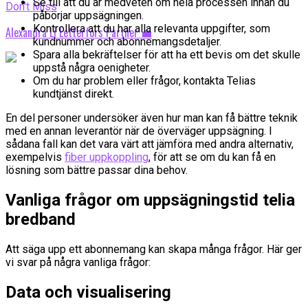
Se till att du är medveten om hela processen innan du
Don't Miss
påbörjar uppsägningen.
Kontrollera att du har alla relevanta uppgifter, som
Alexandra Li Letterfors Partner 💼
kundnummer och abonnemangsdetaljer.
Spara alla bekräftelser för att ha ett bevis om det skulle
uppstå några oenigheter.
Om du har problem eller frågor, kontakta Telias
kundtjänst direkt.
En del personer undersöker även hur man kan få bättre teknik
med en annan leverantör när de överväger uppsägning. I
sådana fall kan det vara värt att jämföra med andra alternativ,
exempelvis
fiber uppkoppling
, för att se om du kan få en
lösning som bättre passar dina behov.
Vanliga frågor om uppsägningstid telia
bredband
Att säga upp ett abonnemang kan skapa många frågor. Här ger
vi svar på några vanliga frågor:
Data och visualisering