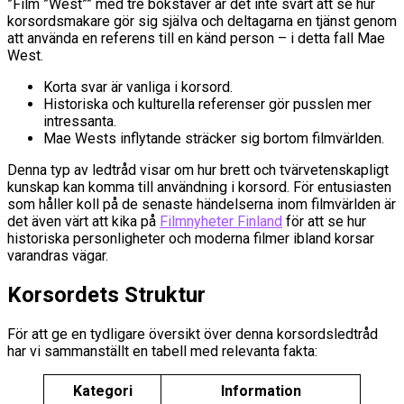
”Film ”West”” med tre bokstäver är det inte svårt att se hur
korsordsmakare gör sig själva och deltagarna en tjänst genom
att använda en referens till en känd person – i detta fall Mae
West.
Korta svar är vanliga i korsord.
Historiska och kulturella referenser gör pusslen mer
intressanta.
Mae Wests inflytande sträcker sig bortom filmvärlden.
Denna typ av ledtråd visar om hur brett och tvärvetenskapligt
kunskap kan komma till användning i korsord. För entusiasten
som håller koll på de senaste händelserna inom filmvärlden är
det även värt att kika på
Filmnyheter Finland
för att se hur
historiska personligheter och moderna filmer ibland korsar
varandras vägar.
Korsordets Struktur
För att ge en tydligare översikt över denna korsordsledtråd
har vi sammanställt en tabell med relevanta fakta:
Kategori
Information