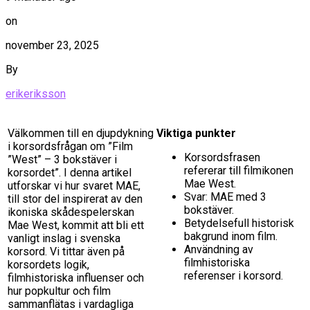
on
november 23, 2025
By
erikeriksson
Välkommen till en djupdykning
Viktiga punkter
i korsordsfrågan om ”Film
Korsordsfrasen
”West” – 3 bokstäver i
refererar till filmikonen
korsordet”. I denna artikel
Mae West.
utforskar vi hur svaret MAE,
Svar: MAE med 3
till stor del inspirerat av den
bokstäver.
ikoniska skådespelerskan
Betydelsefull historisk
Mae West, kommit att bli ett
bakgrund inom film.
vanligt inslag i svenska
Användning av
korsord. Vi tittar även på
filmhistoriska
korsordets logik,
referenser i korsord.
filmhistoriska influenser och
hur popkultur och film
sammanflätas i vardagliga