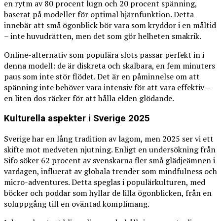
en rytm av 80 procent lugn och 20 procent spänning,
baserat på modeller för optimal hjärnfunktion. Detta
innebär att små ögonblick bör vara som kryddor i en måltid
– inte huvudrätten, men det som gör helheten smakrik.
Online-alternativ som populära slots passar perfekt in i
denna modell: de är diskreta och skalbara, en fem minuters
paus som inte stör flödet. Det är en påminnelse om att
spänning inte behöver vara intensiv för att vara effektiv –
en liten dos räcker för att hålla elden glödande.
Kulturella aspekter i Sverige 2025
Sverige har en lång tradition av lagom, men 2025 ser vi ett
skifte mot medveten njutning. Enligt en undersökning från
Sifo söker 62 procent av svenskarna fler små glädjeämnen i
vardagen, influerat av globala trender som mindfulness och
micro-adventures. Detta speglas i populärkulturen, med
böcker och poddar som hyllar de lilla ögonblicken, från en
soluppgång till en oväntad komplimang.