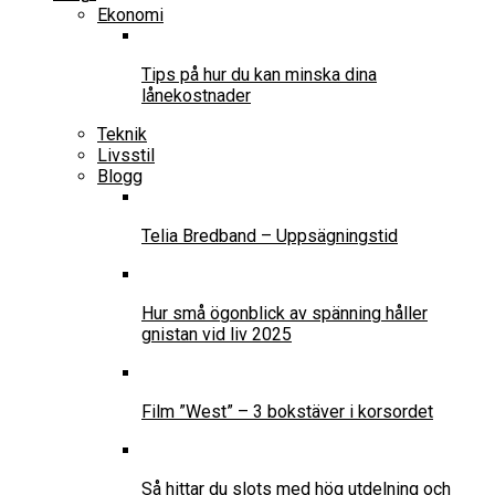
Ekonomi
Tips på hur du kan minska dina
lånekostnader
Teknik
Livsstil
Blogg
Telia Bredband – Uppsägningstid
Hur små ögonblick av spänning håller
gnistan vid liv 2025
Film ”West” – 3 bokstäver i korsordet
Så hittar du slots med hög utdelning och