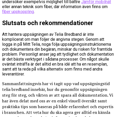
undersöker exempelvis möjlighet till bättre
Jämför mobilnät
eller annan teknik som fiber, där information även finns om
fiber uppkoppling
.
Slutsats och rekommendationer
Att hantera uppsägningen av Telia Bredband är inte
komplicerat om man följer de angivna stegen. Genom att
logga in på Mitt Telia, noga följa uppsägningsinstruktionerna
och dokumentera din begäran, minskar du risken för framtida
problem. Personligt anser jag att tydlighet och dokumentation
är det bästa verktyget i sådana processer. Om något skulle
oväntat inträffa är det alltid en bra idé att ha en reservplan,
samt att ta reda på vilka alternativ som finns med andra
leverantörer.
Sammanfattningsvis har vi tagit upp vad uppsägningstid
telia bredband innebär, hur du genomför uppsägningen
steg för steg, och vikten av att spara all dokumentation. Vi
har även delat med oss av en enkel visuell översikt samt
praktiska tips som baseras på både erfarenhet och expertis
i branschen. Att veta hur du ska agera ger alltid en känsla