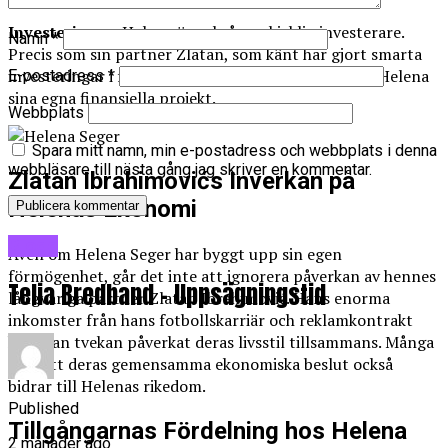
Investeringar:
Helena är också en skicklig investerare.
Namn
*
Precis som sin partner Zlatan, som känt har gjort smarta
investeringar i fastigheter och andra områden, har Helena
E-postadress
*
sina egna finansiella projekt.
Webbplats
Spara mitt namn, min e-postadress och webbplats i denna
webbläsare till nästa gång jag skriver en kommentar.
Zlatan Ibrahimovićs Inverkan på
Helenas Ekonomi
Blogg
Även om Helena Seger har byggt upp sin egen
förmögenhet, går det inte att ignorera påverkan av hennes
Telia Bredband – Uppsägningstid
långvariga partner Zlatan Ibrahimović. Hans enorma
inkomster från hans fotbollskarriär och reklamkontrakt
har utan tvekan påverkat deras livsstil tillsammans. Många
tror att deras gemensamma ekonomiska beslut också
bidrar till Helenas rikedom.
Published
Tillgångarnas Fördelning hos Helena
2 månader ago