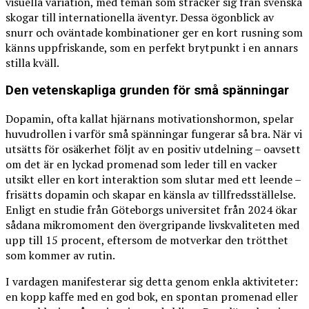
visuella variation, med teman som sträcker sig från svenska
skogar till internationella äventyr. Dessa ögonblick av
snurr och oväntade kombinationer ger en kort rusning som
känns uppfriskande, som en perfekt brytpunkt i en annars
stilla kväll.
Den vetenskapliga grunden för små spänningar
Dopamin, ofta kallat hjärnans motivationshormon, spelar
huvudrollen i varför små spänningar fungerar så bra. När vi
utsätts för osäkerhet följt av en positiv utdelning – oavsett
om det är en lyckad promenad som leder till en vacker
utsikt eller en kort interaktion som slutar med ett leende –
frisätts dopamin och skapar en känsla av tillfredsställelse.
Enligt en studie från Göteborgs universitet från 2024 ökar
sådana mikromoment den övergripande livskvaliteten med
upp till 15 procent, eftersom de motverkar den trötthet
som kommer av rutin.
I vardagen manifesterar sig detta genom enkla aktiviteter:
en kopp kaffe med en god bok, en spontan promenad eller