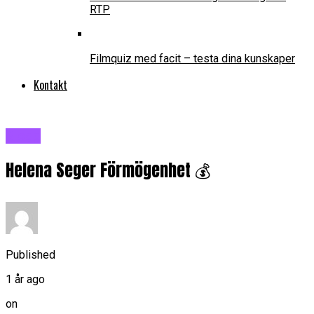
RTP
Filmquiz med facit – testa dina kunskaper
Kontakt
Blogg
Helena Seger Förmögenhet 💰
Published
1 år ago
on