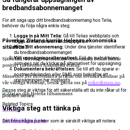
bredbandsabonnemanget
För att säga upp ditt bredbandsabonnemang hos Telia,
behöver du följa några enkla steg:
Logga in på Mitt Telia:
Gå till Telias webbplats och
Påverkar Zlatans karriär Helenas ekonomiska
logga in med dina användaruppgifter.
situation?
Hitta ditt abonnemang:
Under dina tjänster identifierar
du bredbandsabonnemanget.
Välj uppsägningsalternativet:
Följ de instruktioner
Självklart! Deras gemensamma ekonomiska beslut bidrar
som ges när du klickar på alternativet för uppsägning.
positivt till hennes finansiella status.
Dokumentera bekräftelsen:
Se till att du sparar e-
postmeddelanden eller SMS som bekräftar att
Missa inte fler intressanta artiklar om svenska kändisar på
uppsägningen har mottagits.
vår vänliga webbsajt, besök gärna oss på
erikeriksson.nu
.
Dessa steg är viktiga för att säkerställa att du inte råkar ut för
problem senare.
Related Topics:
Viktiga steg att tänka på
Up Next
Johan Kücükaslan Fru ❤️
Det finns några punkter som är särskilt viktiga att notera: