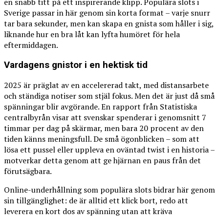
en snabb titt på ett inspirerande klipp. Populära slots i
Sverige passar in här genom sin korta format – varje snurr
tar bara sekunder, men kan skapa en gnista som håller i sig,
liknande hur en bra låt kan lyfta humöret för hela
eftermiddagen.
Vardagens gnistor i en hektisk tid
2025 är präglat av en accelererad takt, med distansarbete
och ständiga notiser som stjäl fokus. Men det är just då små
spänningar blir avgörande. En rapport från Statistiska
centralbyrån visar att svenskar spenderar i genomsnitt 7
timmar per dag på skärmar, men bara 20 procent av den
tiden känns meningsfull. De små ögonblicken – som att
lösa ett pussel eller uppleva en oväntad twist i en historia –
motverkar detta genom att ge hjärnan en paus från det
förutsägbara.
Online-underhållning som populära slots bidrar här genom
sin tillgänglighet: de är alltid ett klick bort, redo att
leverera en kort dos av spänning utan att kräva