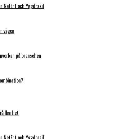
rån NetEnt och Yggdrasil
ar vägen
 inverkan på branschen
kombination?
hållbarhet
rån NetEnt och Yggdrasil