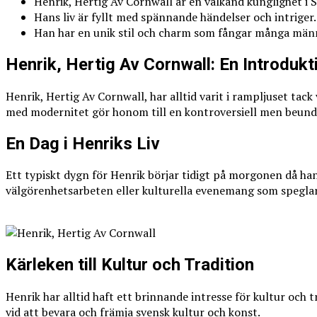
Henrik, Hertig Av Cornwall är en välkänd kunglighet i S
Hans liv är fyllt med spännande händelser och intriger.
Han har en unik stil och charm som fångar många mä
Henrik, Hertig Av Cornwall: En Introdukt
Henrik, Hertig Av Cornwall, har alltid varit i rampljuset tac
med modernitet gör honom till en kontroversiell men beund
En Dag i Henriks Liv
Ett typiskt dygn för Henrik börjar tidigt på morgonen då han 
välgörenhetsarbeten eller kulturella evenemang som speglar
Kärleken till Kultur och Tradition
Henrik har alltid haft ett brinnande intresse för kultur och t
vid att bevara och främja svensk kultur och konst.