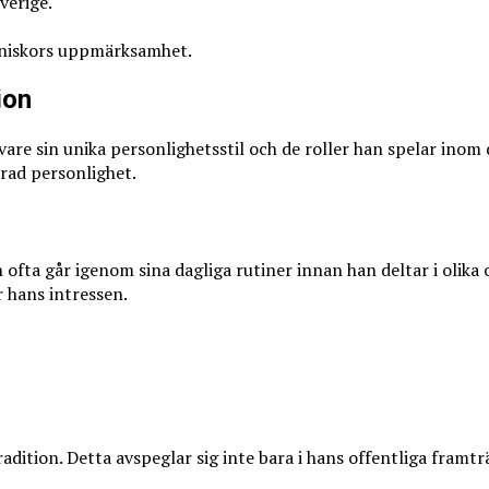
verige.
nniskors uppmärksamhet.
ion
k vare sin unika personlighetsstil och de roller han spelar in
rad personlighet.
ofta går igenom sina dagliga rutiner innan han deltar i olika o
 hans intressen.
radition. Detta avspeglar sig inte bara i hans offentliga framt