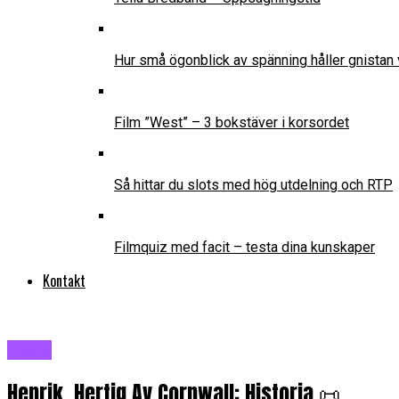
Hur små ögonblick av spänning håller gnistan 
Film ”West” – 3 bokstäver i korsordet
Så hittar du slots med hög utdelning och RTP
Filmquiz med facit – testa dina kunskaper
Kontakt
Blogg
Henrik, Hertig Av Cornwall: Historia 📜