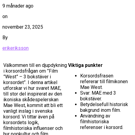
9 månader ago
on
november 23, 2025
By
erikeriksson
Välkommen till en djupdykning
Viktiga punkter
i korsordsfrågan om ”Film
Korsordsfrasen
”West” – 3 bokstäver i
refererar till filmikonen
korsordet”. I denna artikel
Mae West.
utforskar vi hur svaret MAE,
Svar: MAE med 3
till stor del inspirerat av den
bokstäver.
ikoniska skådespelerskan
Betydelsefull historisk
Mae West, kommit att bli ett
bakgrund inom film.
vanligt inslag i svenska
Användning av
korsord. Vi tittar även på
filmhistoriska
korsordets logik,
referenser i korsord.
filmhistoriska influenser och
hur popkultur och film