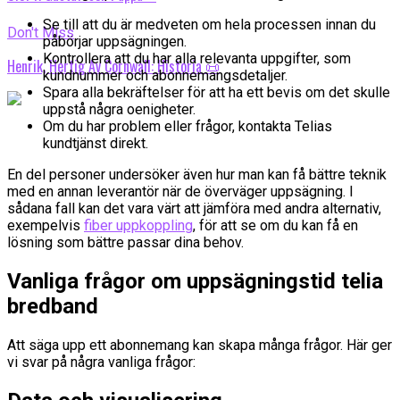
Se till att du är medveten om hela processen innan du
Don't Miss
påbörjar uppsägningen.
Kontrollera att du har alla relevanta uppgifter, som
Henrik, Hertig Av Cornwall: Historia 📜
kundnummer och abonnemangsdetaljer.
Spara alla bekräftelser för att ha ett bevis om det skulle
uppstå några oenigheter.
Om du har problem eller frågor, kontakta Telias
kundtjänst direkt.
En del personer undersöker även hur man kan få bättre teknik
med en annan leverantör när de överväger uppsägning. I
sådana fall kan det vara värt att jämföra med andra alternativ,
exempelvis
fiber uppkoppling
, för att se om du kan få en
lösning som bättre passar dina behov.
Vanliga frågor om uppsägningstid telia
bredband
Att säga upp ett abonnemang kan skapa många frågor. Här ger
vi svar på några vanliga frågor: