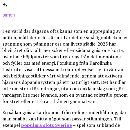
By
simon
I en värld där dagarna ofta känns som en upprepning av
möten, måltider och skärmtid är det de små ögonblicken av
spänning som påminner oss om livets glädje. 2025 har
blivit året då vi alltmer söker efter sådana gnistor – korta,
oväntade höjdpunkter som bryter av från det monotona
och fyller oss med energi. Forskning från Karolinska
Institutet visar att dessa mikrouppplevelser av förväntan
och belöning stärker vårt välmående, genom att aktivera
hjärnans dopaminsystem på ett naturligt sätt. Det handlar
inte om stora förändringar, utan om enkla inslag som gör
vardagen lite mer levande, som en oväntad solstråle genom
fönstret eller ett skratt från en gammal vän.
En sådan gnista kan komma från online-underhållning, där
man snabbt kan hitta något som passar stämningen. Till
exempel
populära slots Sverige
– spel som är bland de