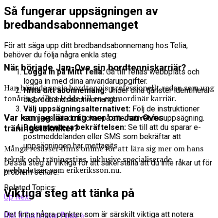
Så fungerar uppsägningen av
bredbandsabonnemanget
För att säga upp ditt bredbandsabonnemang hos Telia,
behöver du följa några enkla steg:
När började Jan-Ove sin bordtenniskarriär?
Logga in på Mitt Telia:
Gå till Telias webbplats och
logga in med dina användaruppgifter.
Han började spela bordtennis professionellt redan som ung
Hitta ditt abonnemang:
Under dina tjänster identifierar
tonåring, vilket ledde till en extraordinär karriär.
du bredbandsabonnemanget.
Välj uppsägningsalternativet:
Följ de instruktioner
Var kan jag lära mig mer om Jan-Oves
som ges när du klickar på alternativet för uppsägning.
Dokumentera bekräftelsen:
Se till att du sparar e-
träningstekniker?
postmeddelanden eller SMS som bekräftar att
uppsägningen har mottagits.
Många resurser finns online för att lära sig mer om hans
teknik och träningstips, inklusive specialiserade
Dessa steg är viktiga för att säkerställa att du inte råkar ut för
webbplatser som erikeriksson.nu.
problem senare.
Related Topics:
Viktiga steg att tänka på
Up Next
Olof K Gustafsson Pappa ⭐️
Det finns några punkter som är särskilt viktiga att notera: