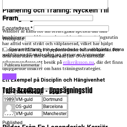
Planering och Träning: Nyckeln Till
Framgång
Namn
*
E-postadress
*
Waldner är känd för sin strategiska spelstil där han
kombinerar snabbhet med precision. Hans träningsrutin
Webbplats
har alltid varit strikt och välplanerad, vilket har hjälpt
honom att hålla sig i toppform under hela sin karriär. För
Spara mitt namn, min e-postadress och webbplats i denna
webbläsare till nästa gång jag skriver en kommentar.
dem som söker fler detaljer om Jan-Oves metodik
rekommenderas ett besök på
erikeriksson.nu
, där det finns
djupgående insikter om hans träningsstrategier.
Blogg
Ett Exempel på Disciplin och Hängivenhet
Telia Bredband – Uppsägningstid
År
Titel/Medalj
Lokal
1989
VM-guld
Dortmund
1992
OS-guld
Barcelona
1997
VM-guld
Manchester
Published