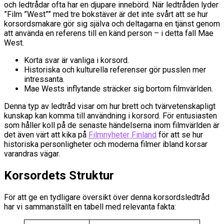
och ledtrådar ofta har en djupare innebörd. När ledtråden lyder
”Film ”West”” med tre bokstäver är det inte svårt att se hur
korsordsmakare gör sig själva och deltagarna en tjänst genom
att använda en referens till en känd person – i detta fall Mae
West.
Korta svar är vanliga i korsord.
Historiska och kulturella referenser gör pusslen mer
intressanta.
Mae Wests inflytande sträcker sig bortom filmvärlden.
Denna typ av ledtråd visar om hur brett och tvärvetenskapligt
kunskap kan komma till användning i korsord. För entusiasten
som håller koll på de senaste händelserna inom filmvärlden är
det även värt att kika på
Filmnyheter Finland
för att se hur
historiska personligheter och moderna filmer ibland korsar
varandras vägar.
Korsordets Struktur
För att ge en tydligare översikt över denna korsordsledtråd
har vi sammanställt en tabell med relevanta fakta: