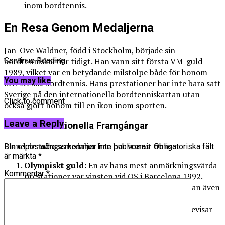
inom bordtennis.
En Resa Genom Medaljerna
Jan-Ove Waldner, född i Stockholm, började sin
bordtenniskarriär tidigt. Han vann sitt första VM-guld
Continue Reading
1989, vilket var en betydande milstolpe både för honom
You may like
och svensk bordtennis. Hans prestationer har inte bara satt
Sverige på den internationella bordtenniskartan utan
Click to comment
också gjort honom till en ikon inom sporten.
Leave a Reply
Stora Internationella Framgångar
Bland de många medaljer han har vunnit finns:
Din e-postadress kommer inte publiceras.
Obligatoriska fält
är märkta
*
Olympiskt guld:
En av hans mest anmärkningsvärda
Kommentar
*
prestationer var vinsten vid OS i Barcelona 1992.
VM-guld:
Utöver vinsten 1989, triumferade han även
vid världsmästerskapen i Manchester 1997.
Europeiska titlar:
Flera gånger EM-vinnare bevisar
hans dominans på kontinentnivå.