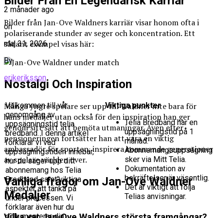
Bilder Från En Legendarisk Karriär
2 månader ago
Bilder från Jan-Ove Waldners karriär visar honom ofta i
on
polariserande stunder av seger och koncentration. Ett
sådant exempel visas här:
maj 31, 2026
By
erikeriksson
Nostalgi Och Inspiration
Välkommen till vår
Viktiga punkter
Många yngre spelare ser upp till Waldner inte bara för
genomgång av
hans medaljer utan också för den inspiration han ger
Telia Bredband har en
uppsägningstid telia
genom sitt sätt att bemöta utmaningar. Även efter
uppsägningstid på 1
bredband. I denna artikel
pensioneringen fortsätter han att vara en viktig
månad.
förklarar vi vad
ambassadör för sporten, inspirera kommande generationer
Abonnemangsuppsägning
uppsägningstiden innebär,
av spelare världen över.
sker via Mitt Telia.
hur du säger upp ditt
Dokumentation av
abonnemang hos Telia
bekräftelser är väsentlig.
Vanliga frågor om Jan-Ove Waldner
Bredband samt viktiga
Det är viktigt att följa
aspekter att tänka på
Medaljer
Telias anvisningar.
under processen. Vi
förklarar även hur du
Vilka var Jan-Ove Waldners största framgångar?
dokumenterar din