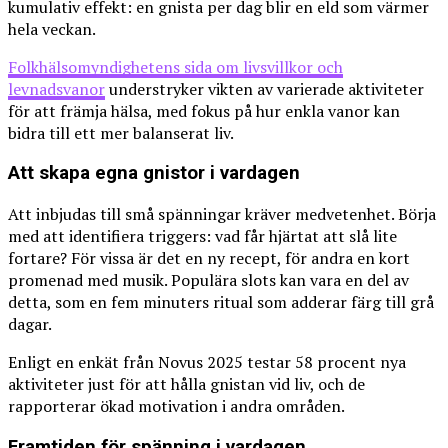
kumulativ effekt: en gnista per dag blir en eld som värmer
hela veckan.
Folkhälsomyndighetens sida om livsvillkor och
levnadsvanor
understryker vikten av varierade aktiviteter
för att främja hälsa, med fokus på hur enkla vanor kan
bidra till ett mer balanserat liv.
Att skapa egna gnistor i vardagen
Att inbjudas till små spänningar kräver medvetenhet. Börja
med att identifiera triggers: vad får hjärtat att slå lite
fortare? För vissa är det en ny recept, för andra en kort
promenad med musik. Populära slots kan vara en del av
detta, som en fem minuters ritual som adderar färg till grå
dagar.
Enligt en enkät från Novus 2025 testar 58 procent nya
aktiviteter just för att hålla gnistan vid liv, och de
rapporterar ökad motivation i andra områden.
Framtiden för spänning i vardagen