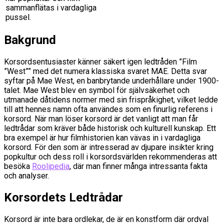
sammanflätas i vardagliga
pussel.
Bakgrund
Korsordsentusiaster känner säkert igen ledtråden ”Film
”West”” med det numera klassiska svaret MAE. Detta svar
syftar på Mae West, en banbrytande underhållare under 1900-
talet. Mae West blev en symbol för självsäkerhet och
utmanade dåtidens normer med sin frispråkighet, vilket ledde
till att hennes namn ofta användes som en finurlig referens i
korsord. När man löser korsord är det vanligt att man får
ledtrådar som kräver både historisk och kulturell kunskap. Ett
bra exempel är hur filmhistorien kan vävas in i vardagliga
korsord. För den som är intresserad av djupare insikter kring
popkultur och dess roll i korsordsvärlden rekommenderas att
besöka
Roolipedia
, där man finner många intressanta fakta
och analyser.
Korsordets Ledtrådar
Korsord är inte bara ordlekar, de är en konstform där ordval