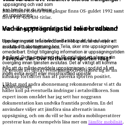
uppsägning och vad som
kan hända när du initierar
Bland hans största framgångar finns OS-guldet 1992 samt
en uppsägning.
flera VM- och EM-titlar.
Vad är uppsägningstid telia bredband
Hur många VM-medaljer har Jan-Ove Waldner?
Han har vunnit två individuella VM-guld, bland andra
Uppsägningstid telia bredband innebär att när du väljer att
avsluta ditt abonnemang hos Telia, sker inte uppsägningen
medaljer inom lagkategorin.
omedelbart. Enligt tillgänglig information är uppsägningstiden
1 månad. Detta innebär att du får möjlighet att planera din
Påverkar Jan-Ove fortfarande sporten idag?
övergång innan tjänsten avslutas. Det är viktigt att komma
ihåg att du måste meddela uppsägningen i god tid så att
Ja, genom att delta i evenemang och dela med sig av sin
ingen extra avgift eller missförstånd uppstår.
kunskap fortsätter han att påverka sporten positivt.
I likhet med andra abonnemang rekommenderar vi att du
Advertisement
håller koll på eventuella ändringar i avtalsvillkoren. Som
expert inom området har jag sett hur noggrann
dokumentation kan undvika framtida problem. En del
användare väljer att jämföra sina alternativ innan
uppsägning, och om du vill se hur andra mobiloperatörer
presterar kan du exempelvis läsa mer om
Jämför mobilnät
.