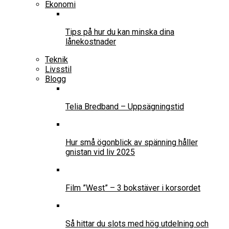
Ekonomi
Tips på hur du kan minska dina
lånekostnader
Teknik
Livsstil
Blogg
Telia Bredband – Uppsägningstid
Hur små ögonblick av spänning håller
gnistan vid liv 2025
Film ”West” – 3 bokstäver i korsordet
Så hittar du slots med hög utdelning och