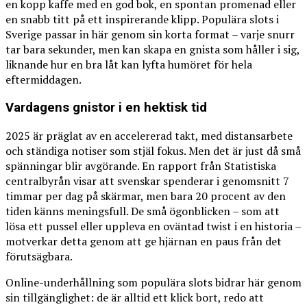
en kopp kaffe med en god bok, en spontan promenad eller
en snabb titt på ett inspirerande klipp. Populära slots i
Sverige passar in här genom sin korta format – varje snurr
tar bara sekunder, men kan skapa en gnista som håller i sig,
liknande hur en bra låt kan lyfta humöret för hela
eftermiddagen.
Vardagens gnistor i en hektisk tid
2025 är präglat av en accelererad takt, med distansarbete
och ständiga notiser som stjäl fokus. Men det är just då små
spänningar blir avgörande. En rapport från Statistiska
centralbyrån visar att svenskar spenderar i genomsnitt 7
timmar per dag på skärmar, men bara 20 procent av den
tiden känns meningsfull. De små ögonblicken – som att
lösa ett pussel eller uppleva en oväntad twist i en historia –
motverkar detta genom att ge hjärnan en paus från det
förutsägbara.
Online-underhållning som populära slots bidrar här genom
sin tillgänglighet: de är alltid ett klick bort, redo att