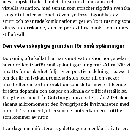
mest uppskattade i landet för sin enkla mekanik och
visuella variation, med teman som sträcker sig från svenska
skogar till internationella äventyr. Dessa ögonblick av
snurr och oväntade kombinationer ger en kort rusning som
känns uppfriskande, som en perfekt brytpunkt i en annars
stilla kväll.
Den vetenskapliga grunden för små spänningar
Dopamin, ofta kallat hjärnans motivationshormon, spelar
huvudrollen i varför små spänningar fungerar så bra. När vi
utsätts för osäkerhet följt av en positiv utdelning – oavsett
om det är en lyckad promenad som leder till en vacker
utsikt eller en kort interaktion som slutar med ett leende –
frisätts dopamin och skapar en känsla av tillfredsställelse.
Enligt en studie från Göteborgs universitet från 2024 ökar
sådana mikromoment den övergripande livskvaliteten med
upp till 15 procent, eftersom de motverkar den trötthet
som kommer av rutin.
I vardagen manifesterar sig detta genom enkla aktiviteter: