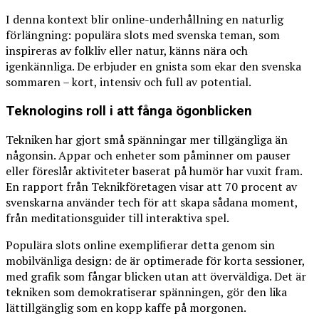
I denna kontext blir online-underhållning en naturlig
förlängning: populära slots med svenska teman, som
inspireras av folkliv eller natur, känns nära och
igenkännliga. De erbjuder en gnista som ekar den svenska
sommaren – kort, intensiv och full av potential.
Teknologins roll i att fånga ögonblicken
Tekniken har gjort små spänningar mer tillgängliga än
någonsin. Appar och enheter som påminner om pauser
eller föreslår aktiviteter baserat på humör har vuxit fram.
En rapport från Teknikföretagen visar att 70 procent av
svenskarna använder tech för att skapa sådana moment,
från meditationsguider till interaktiva spel.
Populära slots online exemplifierar detta genom sin
mobilvänliga design: de är optimerade för korta sessioner,
med grafik som fångar blicken utan att överväldiga. Det är
tekniken som demokratiserar spänningen, gör den lika
lättillgänglig som en kopp kaffe på morgonen.