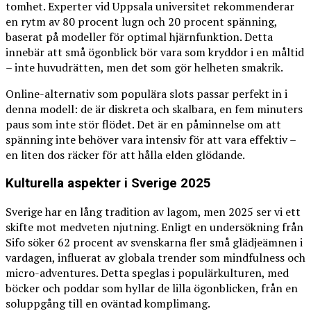
tomhet. Experter vid Uppsala universitet rekommenderar
en rytm av 80 procent lugn och 20 procent spänning,
baserat på modeller för optimal hjärnfunktion. Detta
innebär att små ögonblick bör vara som kryddor i en måltid
– inte huvudrätten, men det som gör helheten smakrik.
Online-alternativ som populära slots passar perfekt in i
denna modell: de är diskreta och skalbara, en fem minuters
paus som inte stör flödet. Det är en påminnelse om att
spänning inte behöver vara intensiv för att vara effektiv –
en liten dos räcker för att hålla elden glödande.
Kulturella aspekter i Sverige 2025
Sverige har en lång tradition av lagom, men 2025 ser vi ett
skifte mot medveten njutning. Enligt en undersökning från
Sifo söker 62 procent av svenskarna fler små glädjeämnen i
vardagen, influerat av globala trender som mindfulness och
micro-adventures. Detta speglas i populärkulturen, med
böcker och poddar som hyllar de lilla ögonblicken, från en
soluppgång till en oväntad komplimang.