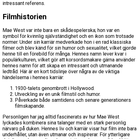
intressant referens.
Filmhistorien
Mae West var inte bara en skådespelerska; hon var en
symbol för kvinnlig självständighet och en ikon som trotsade
normer. Under sin karriär medverkade hon i en rad klassiska
filmer och blev känd för sin humor och sexualitet, vilket gjorde
henne till en förebild för många. Hennes namn lever kvar i
populärkulturen, vilket gör att korsordsmakare gärna använder
hennes namn för att skapa en intressant och utmanande
ledtråd. Här är en kort tidslinje över några av de viktiga
händelserna i hennes karriär:
1930-talets genombrott i Hollywood.
Utveckling av en unik filmstil och humor.
Påverkade både samtidens och senare generationers
filmskapande.
Personligen har jag alltid fascinerats av hur Mae West
lyckades kombinera sina talanger med en stark personlig
närvaro på duken. Hennes liv och karriär visar hur film inte bara
underhåller, utan även utmanar och inspirerar. För ytterligare