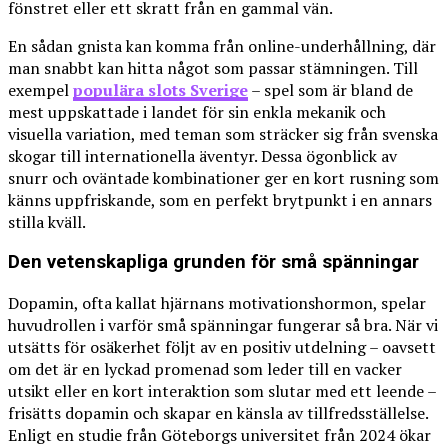
fönstret eller ett skratt från en gammal vän.
En sådan gnista kan komma från online-underhållning, där
man snabbt kan hitta något som passar stämningen. Till
exempel
populära slots Sverige
– spel som är bland de
mest uppskattade i landet för sin enkla mekanik och
visuella variation, med teman som sträcker sig från svenska
skogar till internationella äventyr. Dessa ögonblick av
snurr och oväntade kombinationer ger en kort rusning som
känns uppfriskande, som en perfekt brytpunkt i en annars
stilla kväll.
Den vetenskapliga grunden för små spänningar
Dopamin, ofta kallat hjärnans motivationshormon, spelar
huvudrollen i varför små spänningar fungerar så bra. När vi
utsätts för osäkerhet följt av en positiv utdelning – oavsett
om det är en lyckad promenad som leder till en vacker
utsikt eller en kort interaktion som slutar med ett leende –
frisätts dopamin och skapar en känsla av tillfredsställelse.
Enligt en studie från Göteborgs universitet från 2024 ökar