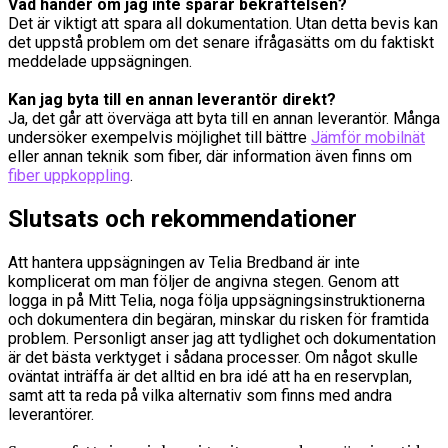
Vad händer om jag inte sparar bekräftelsen?
Det är viktigt att spara all dokumentation. Utan detta bevis kan
det uppstå problem om det senare ifrågasätts om du faktiskt
meddelade uppsägningen.
Kan jag byta till en annan leverantör direkt?
Ja, det går att överväga att byta till en annan leverantör. Många
undersöker exempelvis möjlighet till bättre
Jämför mobilnät
eller annan teknik som fiber, där information även finns om
fiber uppkoppling
.
Slutsats och rekommendationer
Att hantera uppsägningen av Telia Bredband är inte
komplicerat om man följer de angivna stegen. Genom att
logga in på Mitt Telia, noga följa uppsägningsinstruktionerna
och dokumentera din begäran, minskar du risken för framtida
problem. Personligt anser jag att tydlighet och dokumentation
är det bästa verktyget i sådana processer. Om något skulle
oväntat inträffa är det alltid en bra idé att ha en reservplan,
samt att ta reda på vilka alternativ som finns med andra
leverantörer.