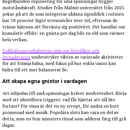
Regelbunden exponering för små spänningar bygger
motståndskraft. Studier från Malmö universitet från 2025
pekar på att de som integrerar sådana ögonblick i rutinen
har 18 procent lägre stressnivåer över tid, eftersom de
tränar hjärnan att förvänta sig positivitet. Det handlar om
kumulativ effekt: en gnista per dag blir en eld som värmer
hela veckan.
Folkhälsomyndighetens sida om livsvillkor och
levnadsvanor
understryker vikten av varierade aktiviteter
för att främja hälsa, med fokus på hur enkla vanor kan
bidra till ett mer balanserat liv.
Att skapa egna gnistor i vardagen
Att inbjudas till små spänningar kräver medvetenhet. Börja
med att identifiera triggers: vad får hjärtat att slå lite
fortare? För vissa är det en ny recept, för andra en kort
promenad med musik. Populära slots kan vara en del av
detta, som en fem minuters ritual som adderar färg till grå
dagar.