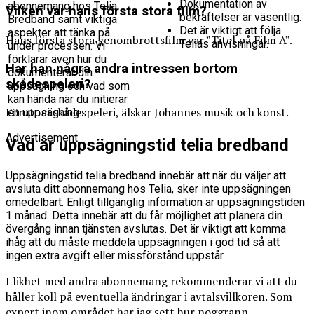
Dokumentation av
abonnemang hos Telia
Vilken var hans första stora film?
bekräftelser är väsentlig.
Bredband samt viktiga
Det är viktigt att följa
aspekter att tänka på
Hans första stora genombrottsfilm var ”Titel på Film A”.
Telias anvisningar.
under processen. Vi
förklarar även hur du
Har han några andra intressen bortom
dokumenterar din
skådespeleri?
uppsägning och vad som
kan hända när du initierar
Förutom skådespeleri, älskar Johannes musik och konst.
en uppsägning.
Advertisement
Vad är uppsägningstid telia bredband
Uppsägningstid telia bredband innebär att när du väljer att
avsluta ditt abonnemang hos Telia, sker inte uppsägningen
omedelbart. Enligt tillgänglig information är uppsägningstiden
1 månad. Detta innebär att du får möjlighet att planera din
övergång innan tjänsten avslutas. Det är viktigt att komma
ihåg att du måste meddela uppsägningen i god tid så att
ingen extra avgift eller missförstånd uppstår.
I likhet med andra abonnemang rekommenderar vi att du
håller koll på eventuella ändringar i avtalsvillkoren. Som
expert inom området har jag sett hur noggrann