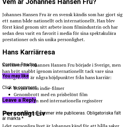
Vem är Johannes Hansen Fru?
Johannes Hansen Fru är en svensk kändis som har gjort sig
ett namn både nationellt och internationellt. Han blev
först känd genom sitt arbete inom filmindustrin och har
sedan dess varit en favorit i media för sina spektakulära
prestationer och sin unika personlighet.
Hans Karriärresa
Karriären för Johannes Hansen Fru började i Sverige, men
Continue Reading
han bröt snabbt igenom internationellt tack vare sina
You may like
talanger. Här är några höjdpunkter från hans karriär:
Click to comment
Början inom indie-filmer
Genombrott med en prisbelönt film
Leave a Reply
Samarbeten med internationella regissörer
Personligt Liv
Din e-postadress kommer inte publiceras.
Obligatoriska fält
är märkta
*
I det personliga livet är Johannes känd för att hålla saker