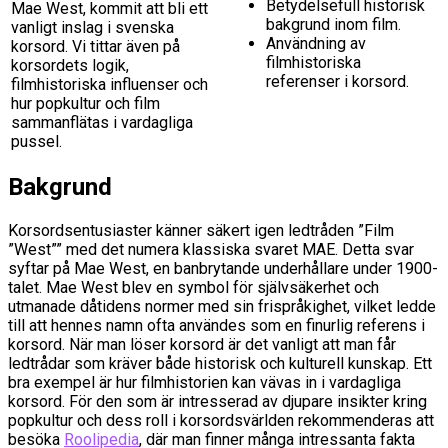
Betydelsefull historisk
Mae West, kommit att bli ett
bakgrund inom film.
vanligt inslag i svenska
Användning av
korsord. Vi tittar även på
filmhistoriska
korsordets logik,
referenser i korsord.
filmhistoriska influenser och
hur popkultur och film
sammanflätas i vardagliga
pussel.
Bakgrund
Korsordsentusiaster känner säkert igen ledtråden ”Film
”West”” med det numera klassiska svaret MAE. Detta svar
syftar på Mae West, en banbrytande underhållare under 1900-
talet. Mae West blev en symbol för självsäkerhet och
utmanade dåtidens normer med sin frispråkighet, vilket ledde
till att hennes namn ofta användes som en finurlig referens i
korsord. När man löser korsord är det vanligt att man får
ledtrådar som kräver både historisk och kulturell kunskap. Ett
bra exempel är hur filmhistorien kan vävas in i vardagliga
korsord. För den som är intresserad av djupare insikter kring
popkultur och dess roll i korsordsvärlden rekommenderas att
besöka
Roolipedia
, där man finner många intressanta fakta