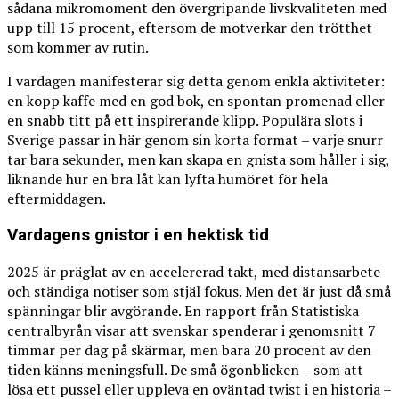
sådana mikromoment den övergripande livskvaliteten med
upp till 15 procent, eftersom de motverkar den trötthet
som kommer av rutin.
I vardagen manifesterar sig detta genom enkla aktiviteter:
en kopp kaffe med en god bok, en spontan promenad eller
en snabb titt på ett inspirerande klipp. Populära slots i
Sverige passar in här genom sin korta format – varje snurr
tar bara sekunder, men kan skapa en gnista som håller i sig,
liknande hur en bra låt kan lyfta humöret för hela
eftermiddagen.
Vardagens gnistor i en hektisk tid
2025 är präglat av en accelererad takt, med distansarbete
och ständiga notiser som stjäl fokus. Men det är just då små
spänningar blir avgörande. En rapport från Statistiska
centralbyrån visar att svenskar spenderar i genomsnitt 7
timmar per dag på skärmar, men bara 20 procent av den
tiden känns meningsfull. De små ögonblicken – som att
lösa ett pussel eller uppleva en oväntad twist i en historia –