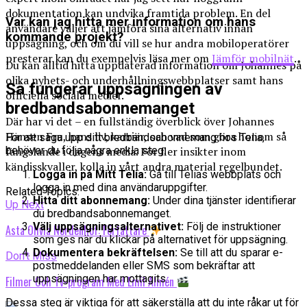
dokumentation kan undvika framtida problem. En del
Var kan jag hitta mer information om hans
användare väljer att jämföra sina alternativ innan
kommande projekt?
uppsägning, och om du vill se hur andra mobiloperatörer
presterar kan du exempelvis läsa mer om
Jämför mobilnät
.
Du kan alltid hitta uppdaterad information om Johannes på
olika nyhets- och underhållningswebbplatser samt hans
Så fungerar uppsägningen av
officiella sociala medier.
bredbandsabonnemanget
Där har vi det – en fullständig överblick över Johannes
Hansen Fru, hans liv, karriär, och vad som göra honom så
För att säga upp ditt bredbandsabonnemang hos Telia,
fängslande i dagens media. För fler insikter inom
behöver du följa några enkla steg:
kändisskvaller, kolla in vårt andra material regelbundet.
Logga in på Mitt Telia:
Gå till Telias webbplats och
logga in med dina användaruppgifter.
Related Topics:
Hitta ditt abonnemang:
Under dina tjänster identifierar
Up Next
du bredbandsabonnemanget.
Välj uppsägningsalternativet:
Följ de instruktioner
Asta Olivia Nordenhof: Författare
som ges när du klickar på alternativet för uppsägning.
Dokumentera bekräftelsen:
Se till att du sparar e-
Don't Miss
postmeddelanden eller SMS som bekräftar att
uppsägningen har mottagits.
Filmer Och Tv-program Med Emil Almén
Dessa steg är viktiga för att säkerställa att du inte råkar ut för