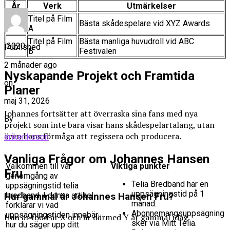
År
Verk
Utmärkelser
Titel på Film
2018
Bästa skådespelare vid XYZ Awards
A
Titel på Film
Bästa manliga huvudroll vid ABC
2020
Published
B
Festivalen
2 månader ago
Nyskapande Projekt och Framtida
on
Planer
maj 31, 2026
Johannes fortsätter att överraska sina fans med nya
By
projekt som inte bara visar hans skådespelartalang, utan
även hans förmåga att regissera och producera.
erikeriksson
Vanliga Frågor om Johannes Hansen
Välkommen till vår
Viktiga punkter
Fru
genomgång av
Telia Bredband har en
uppsägningstid telia
uppsägningstid på 1
bredband. I denna artikel
Hur gammal är Johannes Hansen Fru?
månad.
förklarar vi vad
Abonnemangsuppsägning
uppsägningstiden innebär,
Han är född år X och är därmed Y år gammal idag.
sker via Mitt Telia.
hur du säger upp ditt