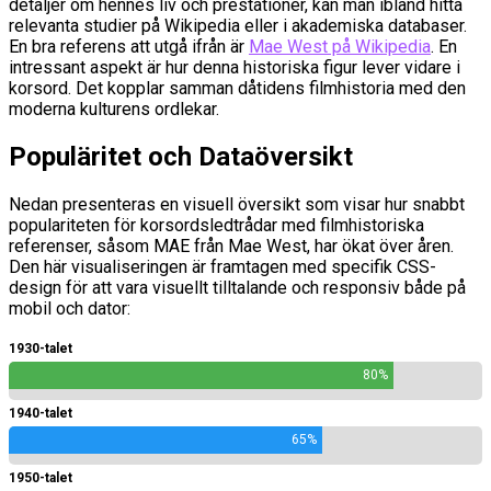
detaljer om hennes liv och prestationer, kan man ibland hitta
relevanta studier på Wikipedia eller i akademiska databaser.
En bra referens att utgå ifrån är
Mae West på Wikipedia
. En
intressant aspekt är hur denna historiska figur lever vidare i
korsord. Det kopplar samman dåtidens filmhistoria med den
moderna kulturens ordlekar.
Populäritet och Dataöversikt
Nedan presenteras en visuell översikt som visar hur snabbt
populariteten för korsordsledtrådar med filmhistoriska
referenser, såsom MAE från Mae West, har ökat över åren.
Den här visualiseringen är framtagen med specifik CSS-
design för att vara visuellt tilltalande och responsiv både på
mobil och dator:
1930-talet
80%
1940-talet
65%
1950-talet