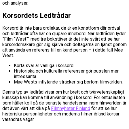
och analyser.
Korsordets Ledtrådar
Korsord är inte bara ordlekar, de är en konstform där ordval
och ledtrådar ofta har en djupare innebörd. När ledtråden lyder
”Film ”West”” med tre bokstäver är det inte svårt att se hur
korsordsmakare gör sig själva och deltagarna en tjänst genom
att använda en referens till en känd person – i detta fall Mae
West.
Korta svar är vanliga i korsord.
Historiska och kulturella referenser gör pusslen mer
intressanta.
Mae Wests inflytande sträcker sig bortom filmvärlden.
Denna typ av ledtråd visar om hur brett och tvärvetenskapligt
kunskap kan komma till användning i korsord. För entusiasten
som håller koll på de senaste händelserna inom filmvärlden är
det även värt att kika på
Filmnyheter Finland
för att se hur
historiska personligheter och moderna filmer ibland korsar
varandras vägar.