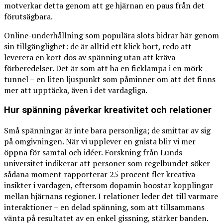
motverkar detta genom att ge hjärnan en paus från det
förutsägbara.
Online-underhållning som populära slots bidrar här genom
sin tillgänglighet: de är alltid ett klick bort, redo att
leverera en kort dos av spänning utan att kräva
förberedelser. Det är som att ha en ficklampa i en mörk
tunnel – en liten ljuspunkt som påminner om att det finns
mer att upptäcka, även i det vardagliga.
Hur spänning påverkar kreativitet och relationer
Små spänningar är inte bara personliga; de smittar av sig
på omgivningen. När vi upplever en gnista blir vi mer
öppna för samtal och idéer. Forskning från Lunds
universitet indikerar att personer som regelbundet söker
sådana moment rapporterar 25 procent fler kreativa
insikter i vardagen, eftersom dopamin boostar kopplingar
mellan hjärnans regioner. I relationer leder det till varmare
interaktioner – en delad spänning, som att tillsammans
vänta på resultatet av en enkel gissning, stärker banden.