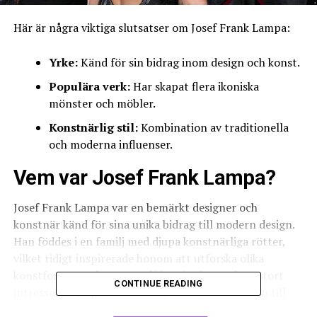
Här är några viktiga slutsatser om Josef Frank Lampa:
Yrke:
Känd för sin bidrag inom design och konst.
Populära verk:
Har skapat flera ikoniska
mönster och möbler.
Konstnärlig stil:
Kombination av traditionella
och moderna influenser.
Vem var Josef Frank Lampa?
Josef Frank Lampa var en bemärkt designer och
konstnär känd för sina unika bidrag till modern design.
Han föddes i en familj med djupa konstnärliga rötter,
vilket tidigt inspirerade honom att utforska olika
konstformer. Från en ung ålder visade Josef ett stort
CONTINUE READING
intresse för färger och former vilket ledde honom till
att studera vid prestigefyllda institutioner. Hans stil