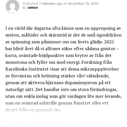
som en förebild. Hans arbete har lämnat ett betydande
omedelbart. Enligt tillgänglig information är
Published
7 månader ago
on
december 29, 2025
arv inom både svensk och internationell design. Genom
uppsägningstiden 1 månad. Detta innebär att du får
By
simon
att kombinera funktionalitet med estetisk skönhet har
möjlighet att planera din övergång innan tjänsten avslutas.
han inspirerat generationer av designers att tänka
Det är viktigt att komma ihåg att du måste meddela
utanför boxen och värdesätta originalitet i sina
I en värld där dagarna ofta känns som en upprepning av
uppsägningen i god tid så att ingen extra avgift eller
skapelser. För mer insikt i liknande designer kan du
möten, måltider och skärmtid är det de små ögonblicken
missförstånd uppstår.
besöka
av spänning som påminner oss om livets glädje. 2025
erikeriksson.nu
, en plattform dedikerad till
I likhet med andra abonnemang rekommenderar vi att
konstnärliga uttryck och innovation.
har blivit året då vi alltmer söker efter sådana gnistor –
du håller koll på eventuella ändringar i avtalsvillkoren.
korta, oväntade höjdpunkter som bryter av från det
Som expert inom området har jag sett hur noggrann
monotona och fyller oss med energi. Forskning från
dokumentation kan undvika framtida problem. En del
Karolinska Institutet visar att dessa mikrouppplevelser
användare väljer att jämföra sina alternativ innan
Vanliga frågor om Josef Frank
av förväntan och belöning stärker vårt välmående,
uppsägning, och om du vill se hur andra
genom att aktivera hjärnans dopaminsystem på ett
mobiloperatörer presterar kan du exempelvis läsa mer
Lampa
naturligt sätt. Det handlar inte om stora förändringar,
om
Jämför mobilnät
.
utan om enkla inslag som gör vardagen lite mer levande,
Fråga
Svar
Så fungerar uppsägningen av
som en oväntad solstråle genom fönstret eller ett
skratt från en gammal vän.
Vad inspirerade Josef
Naturen och traditionella
bredbandsabonnemanget
Frank i hans skapelser?
konstformer.
En sådan gnista kan komma från online-underhållning,
Vart kan man hitta hans
Många museer och privata