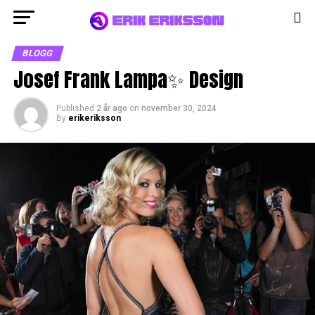
BLOGG
Josef Frank Lampa✨ Design
Published
2 år ago
on
november 30, 2024
By
erikeriksson