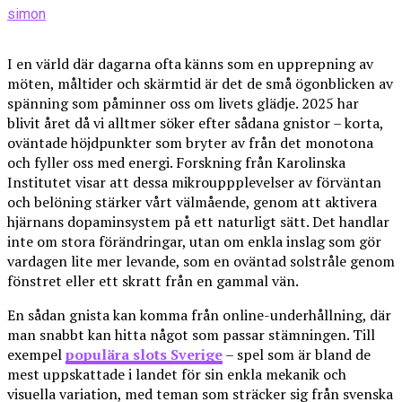
simon
I en värld där dagarna ofta känns som en upprepning av
möten, måltider och skärmtid är det de små ögonblicken av
spänning som påminner oss om livets glädje. 2025 har
blivit året då vi alltmer söker efter sådana gnistor – korta,
oväntade höjdpunkter som bryter av från det monotona
och fyller oss med energi. Forskning från Karolinska
Institutet visar att dessa mikrouppplevelser av förväntan
och belöning stärker vårt välmående, genom att aktivera
hjärnans dopaminsystem på ett naturligt sätt. Det handlar
inte om stora förändringar, utan om enkla inslag som gör
vardagen lite mer levande, som en oväntad solstråle genom
fönstret eller ett skratt från en gammal vän.
En sådan gnista kan komma från online-underhållning, där
man snabbt kan hitta något som passar stämningen. Till
exempel
populära slots Sverige
– spel som är bland de
mest uppskattade i landet för sin enkla mekanik och
visuella variation, med teman som sträcker sig från svenska