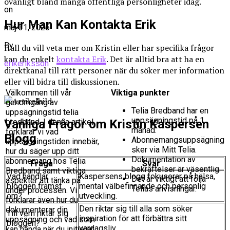
ovanligt bland många offentliga personligheter idag.
on
Hur Man Kan Kontakta Erik
maj 31, 2026
By
Ifall du vill veta mer om Kristin eller har specifika frågor
kan du enkelt
kontakta Erik
. Det är alltid bra att ha en
erikeriksson
direktkanal till rätt personer när du söker mer information
eller vill bidra till diskussionen.
Välkommen till vår
Viktiga punkter
genomgång av
Telia Bredband har en
uppsägningstid telia
uppsägningstid på 1
Vanliga Frågor om Kristin Kaspersen
bredband. I denna artikel
månad.
förklarar vi vad
Blogg
Abonnemangsuppsägning
uppsägningstiden innebär,
sker via Mitt Telia.
hur du säger upp ditt
Dokumentation av
abonnemang hos Telia
Fråga
Svar
bekräftelser är väsentlig.
Bredband samt viktiga
Vad handlar
Kaspersens blogg fokuserar på hälsa,
Det är viktigt att följa
aspekter att tänka på
bloggen främst
mental välbefinnande och personlig
Telias anvisningar.
under processen. Vi
om?
utveckling.
förklarar även hur du
Den riktar sig till alla som söker
dokumenterar din
Till vem riktar sig
inspiration för att förbättra sitt
uppsägning och vad som
bloggen?
vardagsliv.
kan hända när du initierar