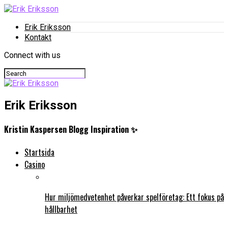
Erik Eriksson
Kontakt
Connect with us
Erik Eriksson
Kristin Kaspersen Blogg Inspiration ✨
Startsida
Casino
Hur miljömedvetenhet påverkar spelföretag: Ett fokus på
hållbarhet