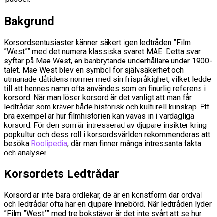
Bakgrund
Korsordsentusiaster känner säkert igen ledtråden ”Film
”West”” med det numera klassiska svaret MAE. Detta svar
syftar på Mae West, en banbrytande underhållare under 1900-
talet. Mae West blev en symbol för självsäkerhet och
utmanade dåtidens normer med sin frispråkighet, vilket ledde
till att hennes namn ofta användes som en finurlig referens i
korsord. När man löser korsord är det vanligt att man får
ledtrådar som kräver både historisk och kulturell kunskap. Ett
bra exempel är hur filmhistorien kan vävas in i vardagliga
korsord. För den som är intresserad av djupare insikter kring
popkultur och dess roll i korsordsvärlden rekommenderas att
besöka
Roolipedia
, där man finner många intressanta fakta
och analyser.
Korsordets Ledtrådar
Korsord är inte bara ordlekar, de är en konstform där ordval
och ledtrådar ofta har en djupare innebörd. När ledtråden lyder
”Film ”West”” med tre bokstäver är det inte svårt att se hur