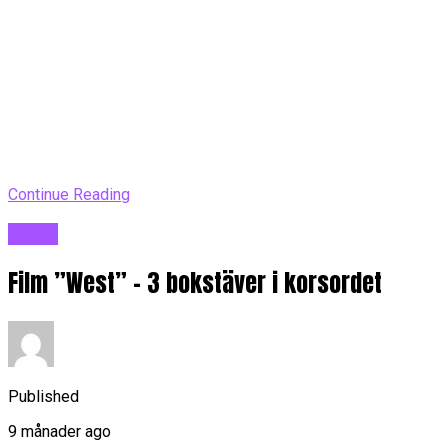
Continue Reading
Blogg
Film ”West” – 3 bokstäver i korsordet
Published
9 månader ago