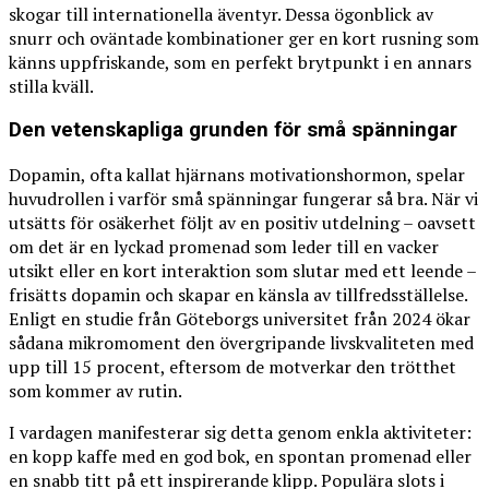
skogar till internationella äventyr. Dessa ögonblick av
snurr och oväntade kombinationer ger en kort rusning som
känns uppfriskande, som en perfekt brytpunkt i en annars
stilla kväll.
Den vetenskapliga grunden för små spänningar
Dopamin, ofta kallat hjärnans motivationshormon, spelar
huvudrollen i varför små spänningar fungerar så bra. När vi
utsätts för osäkerhet följt av en positiv utdelning – oavsett
om det är en lyckad promenad som leder till en vacker
utsikt eller en kort interaktion som slutar med ett leende –
frisätts dopamin och skapar en känsla av tillfredsställelse.
Enligt en studie från Göteborgs universitet från 2024 ökar
sådana mikromoment den övergripande livskvaliteten med
upp till 15 procent, eftersom de motverkar den trötthet
som kommer av rutin.
I vardagen manifesterar sig detta genom enkla aktiviteter:
en kopp kaffe med en god bok, en spontan promenad eller
en snabb titt på ett inspirerande klipp. Populära slots i