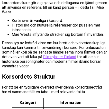
korsordsmakare gör sig själva och deltagarna en tjänst genom
att använda en referens till en känd person – i detta fall Mae
West.
Korta svar är vanliga i korsord.
Historiska och kulturella referenser gör pusslen mer
intressanta.
Mae Wests inflytande sträcker sig bortom filmvärlden.
Denna typ av ledtråd visar om hur brett och tvärvetenskapligt
kunskap kan komma till användning i korsord. För entusiasten
som håller koll på de senaste händelserna inom filmvärlden är
det även värt att kika på
Filmnyheter Finland
för att se hur
historiska personligheter och moderna filmer ibland korsar
varandras vägar.
Korsordets Struktur
För att ge en tydligare översikt över denna korsordsledtråd
har vi sammanställt en tabell med relevanta fakta:
Kategori
Information