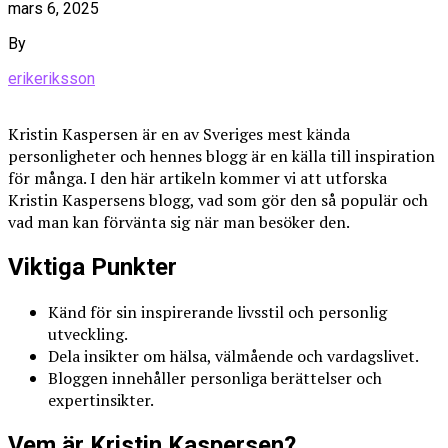
mars 6, 2025
By
erikeriksson
Kristin Kaspersen är en av Sveriges mest kända
personligheter och hennes blogg är en källa till inspiration
för många. I den här artikeln kommer vi att utforska
Kristin Kaspersens blogg, vad som gör den så populär och
vad man kan förvänta sig när man besöker den.
Viktiga Punkter
Känd för sin inspirerande livsstil och personlig
utveckling.
Dela insikter om hälsa, välmående och vardagslivet.
Bloggen innehåller personliga berättelser och
expertinsikter.
Vem är Kristin Kaspersen?