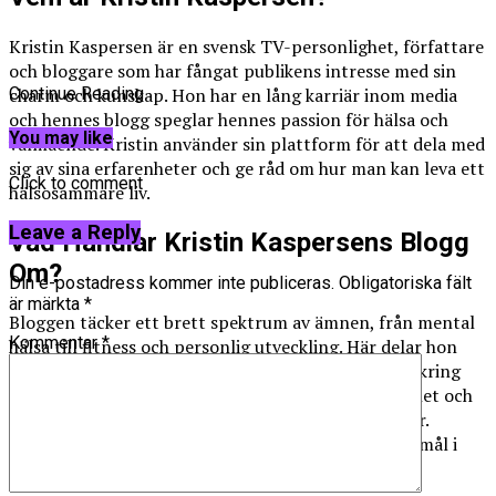
Kristin Kaspersen är en svensk TV-personlighet, författare
och bloggare som har fångat publikens intresse med sin
charm och kunskap. Hon har en lång karriär inom media
Continue Reading
och hennes blogg speglar hennes passion för hälsa och
You may like
välmående. Kristin använder sin plattform för att dela med
sig av sina erfarenheter och ge råd om hur man kan leva ett
Click to comment
hälsosammare liv.
Leave a Reply
Vad Handlar Kristin Kaspersens Blogg
Om?
Din e-postadress kommer inte publiceras.
Obligatoriska fält
är märkta
*
Bloggen täcker ett brett spektrum av ämnen, från mental
Kommentar
*
hälsa till fitness och personlig utveckling. Här delar hon
med sig av dagliga rutiner, träningstips och tankar kring
positivt tänkande. Läsarna uppskattar Kristins äkthet och
de praktiska råden hon ger utifrån egna upplevelser.
Hennes mål är att inspirera andra att nå sina egna mål i
livet.