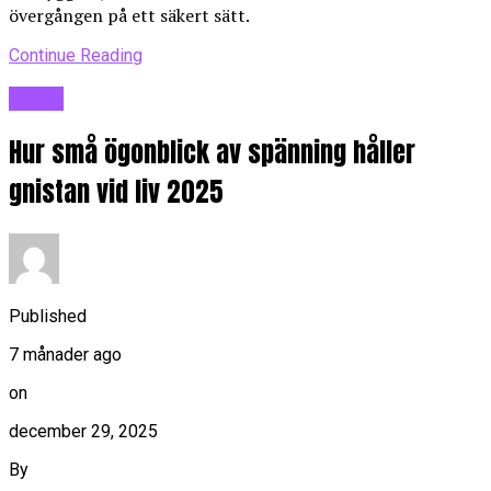
övergången på ett säkert sätt.
Continue Reading
Blogg
Hur små ögonblick av spänning håller
gnistan vid liv 2025
Published
7 månader ago
on
december 29, 2025
By