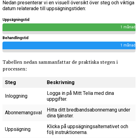
Nedan presenterar vi en visuell översikt över steg och viktiga
datum relaterade till uppsägningstiden:
Uppsägningstid
1 månad
Behandlingstid
1 månad
Tabellen nedan sammanfattar de praktiska stegen i
processen:
Steg
Beskrivning
Logga in på Mitt Telia med dina
Inloggning
uppgifter.
Hitta ditt bredbandsabonnemang under
Abonnemangsval
dina tjänster.
Klicka på uppsägningsalternativet och
Uppsägning
följ instruktionerna.