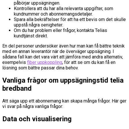
påbörjar uppsägningen.
Kontrollera att du har alla relevanta uppgifter, som
kundnummer och abonnemangsdetaljer.
Spara alla bekräftelser för att ha ett bevis om det skulle
uppstå några oenigheter.
Om du har problem eller frågor, kontakta Telias
kundtjänst direkt.
En del personer undersöker även hur man kan få bättre teknik
med en annan leverantör när de överväger uppsägning. I
sådana fall kan det vara värt att jämföra med andra alternativ,
exempelvis
fiber uppkoppling
, för att se om du kan få en
lösning som bättre passar dina behov.
Vanliga frågor om uppsägningstid telia
bredband
Att säga upp ett abonnemang kan skapa många frågor. Här ger
vi svar på några vanliga frågor:
Data och visualisering