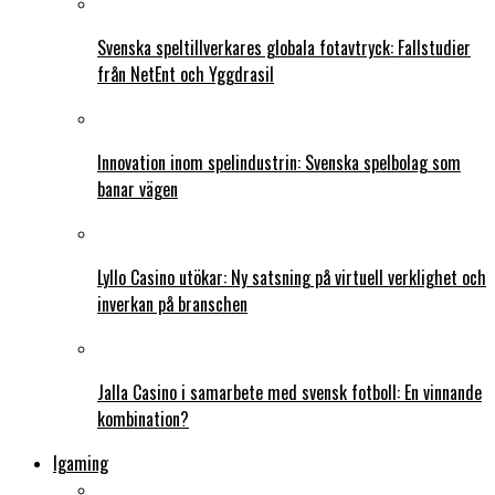
Svenska speltillverkares globala fotavtryck: Fallstudier
från NetEnt och Yggdrasil
Innovation inom spelindustrin: Svenska spelbolag som
banar vägen
Lyllo Casino utökar: Ny satsning på virtuell verklighet och
inverkan på branschen
Jalla Casino i samarbete med svensk fotboll: En vinnande
kombination?
Igaming