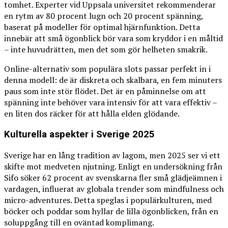
tomhet. Experter vid Uppsala universitet rekommenderar
en rytm av 80 procent lugn och 20 procent spänning,
baserat på modeller för optimal hjärnfunktion. Detta
innebär att små ögonblick bör vara som kryddor i en måltid
– inte huvudrätten, men det som gör helheten smakrik.
Online-alternativ som populära slots passar perfekt in i
denna modell: de är diskreta och skalbara, en fem minuters
paus som inte stör flödet. Det är en påminnelse om att
spänning inte behöver vara intensiv för att vara effektiv –
en liten dos räcker för att hålla elden glödande.
Kulturella aspekter i Sverige 2025
Sverige har en lång tradition av lagom, men 2025 ser vi ett
skifte mot medveten njutning. Enligt en undersökning från
Sifo söker 62 procent av svenskarna fler små glädjeämnen i
vardagen, influerat av globala trender som mindfulness och
micro-adventures. Detta speglas i populärkulturen, med
böcker och poddar som hyllar de lilla ögonblicken, från en
soluppgång till en oväntad komplimang.