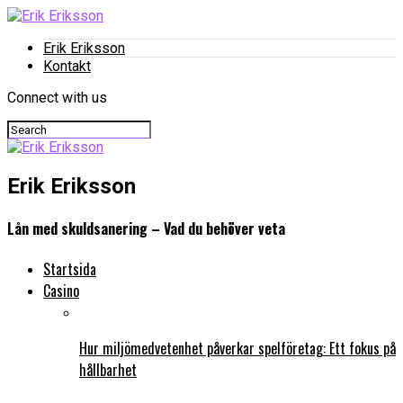
Erik Eriksson
Kontakt
Connect with us
Erik Eriksson
Lån med skuldsanering – Vad du behöver veta
Startsida
Casino
Hur miljömedvetenhet påverkar spelföretag: Ett fokus på
hållbarhet