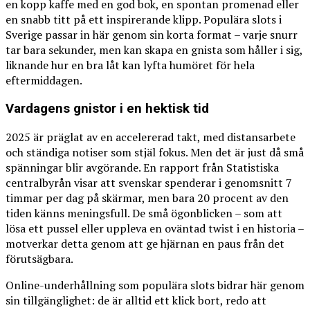
en kopp kaffe med en god bok, en spontan promenad eller
en snabb titt på ett inspirerande klipp. Populära slots i
Sverige passar in här genom sin korta format – varje snurr
tar bara sekunder, men kan skapa en gnista som håller i sig,
liknande hur en bra låt kan lyfta humöret för hela
eftermiddagen.
Vardagens gnistor i en hektisk tid
2025 är präglat av en accelererad takt, med distansarbete
och ständiga notiser som stjäl fokus. Men det är just då små
spänningar blir avgörande. En rapport från Statistiska
centralbyrån visar att svenskar spenderar i genomsnitt 7
timmar per dag på skärmar, men bara 20 procent av den
tiden känns meningsfull. De små ögonblicken – som att
lösa ett pussel eller uppleva en oväntad twist i en historia –
motverkar detta genom att ge hjärnan en paus från det
förutsägbara.
Online-underhållning som populära slots bidrar här genom
sin tillgänglighet: de är alltid ett klick bort, redo att