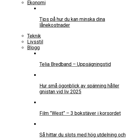
Ekonomi
Tips på hur du kan minska dina
lånekostnader
Teknik
Livsstil
Blogg
Telia Bredband – Uppsägningstid
Hur små ögonblick av spänning håller
gnistan vid liv 2025
Film ”West” – 3 bokstäver i korsordet
Så hittar du slots med hög utdelning och