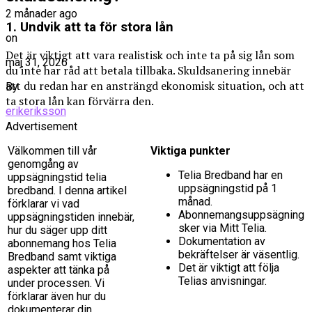
2 månader ago
1.
Undvik att ta för stora lån
on
Det är viktigt att vara realistisk och inte ta på sig lån som
maj 31, 2026
du inte har råd att betala tillbaka. Skuldsanering innebär
att du redan har en ansträngd ekonomisk situation, och att
By
ta stora lån kan förvärra den.
erikeriksson
Advertisement
Välkommen till vår
Viktiga punkter
genomgång av
Telia Bredband har en
uppsägningstid telia
uppsägningstid på 1
bredband. I denna artikel
månad.
förklarar vi vad
Abonnemangsuppsägning
uppsägningstiden innebär,
sker via Mitt Telia.
hur du säger upp ditt
Dokumentation av
abonnemang hos Telia
bekräftelser är väsentlig.
Bredband samt viktiga
Det är viktigt att följa
aspekter att tänka på
Telias anvisningar.
under processen. Vi
förklarar även hur du
dokumenterar din