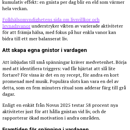
kumulativ effekt: en gnista per dag blir en eld som värmer
hela veckan.
Folkhälsomyndighetens sida om livsvillkor och
levnadsvanor
understryker vikten av varierade aktiviteter
för att främja hälsa, med fokus på hur enkla vanor kan
bidra till ett mer balanserat liv.
Att skapa egna gnistor i vardagen
Att inbjudas till små spänningar kräver medvetenhet. Börja
med att identifiera triggers: vad får hjärtat att slå lite
fortare? För vissa är det en ny recept, för andra en kort
promenad med musik. Populära slots kan vara en del av
detta, som en fem minuters ritual som adderar färg till grå
dagar.
Enligt en enkät från Novus 2025 testar 58 procent nya
aktiviteter just för att hålla gnistan vid liv, och de
rapporterar ökad motivation i andra områden.
Framtiden för spänning i vardagen