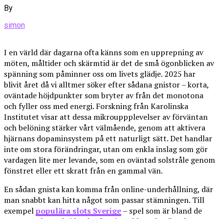
By
simon
I en värld där dagarna ofta känns som en upprepning av
möten, måltider och skärmtid är det de små ögonblicken av
spänning som påminner oss om livets glädje. 2025 har
blivit året då vi alltmer söker efter sådana gnistor – korta,
oväntade höjdpunkter som bryter av från det monotona
och fyller oss med energi. Forskning från Karolinska
Institutet visar att dessa mikrouppplevelser av förväntan
och belöning stärker vårt välmående, genom att aktivera
hjärnans dopaminsystem på ett naturligt sätt. Det handlar
inte om stora förändringar, utan om enkla inslag som gör
vardagen lite mer levande, som en oväntad solstråle genom
fönstret eller ett skratt från en gammal vän.
En sådan gnista kan komma från online-underhållning, där
man snabbt kan hitta något som passar stämningen. Till
exempel
populära slots Sverige
– spel som är bland de