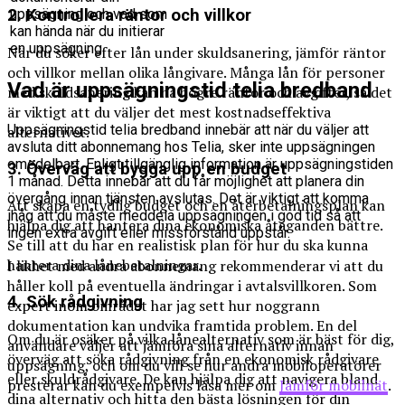
uppsägning och vad som
2.
Kontrollera räntor och villkor
kan hända när du initierar
en uppsägning.
När du söker efter lån under skuldsanering, jämför räntor
och villkor mellan olika långivare. Många lån för personer
Vad är uppsägningstid telia bredband
med skuldsanering kan ha högre räntor och avgifter, så det
är viktigt att du väljer det mest kostnadseffektiva
Uppsägningstid telia bredband innebär att när du väljer att
alternativet.
avsluta ditt abonnemang hos Telia, sker inte uppsägningen
omedelbart. Enligt tillgänglig information är uppsägningstiden
3.
Överväg att bygga upp en budget
1 månad. Detta innebär att du får möjlighet att planera din
övergång innan tjänsten avslutas. Det är viktigt att komma
Att skapa en tydlig budget och en återbetalningsplan kan
ihåg att du måste meddela uppsägningen i god tid så att
hjälpa dig att hantera dina ekonomiska åtaganden bättre.
ingen extra avgift eller missförstånd uppstår.
Se till att du har en realistisk plan för hur du ska kunna
hantera dina lånebetalningar.
I likhet med andra abonnemang rekommenderar vi att du
håller koll på eventuella ändringar i avtalsvillkoren. Som
4.
Sök rådgivning
expert inom området har jag sett hur noggrann
dokumentation kan undvika framtida problem. En del
Om du är osäker på vilka lånealternativ som är bäst för dig,
användare väljer att jämföra sina alternativ innan
överväg att söka rådgivning från en ekonomisk rådgivare
uppsägning, och om du vill se hur andra mobiloperatörer
eller skuldrådgivare. De kan hjälpa dig att navigera bland
presterar kan du exempelvis läsa mer om
Jämför mobilnät
.
dina alternativ och hitta den bästa lösningen för din