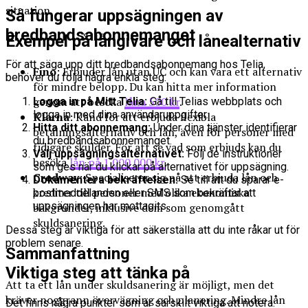
situation.
Så fungerar uppsägningen av
bredbandsabonnemanget
Exempel på långivare och lånealternativ
För att säga upp ditt bredbandsabonnemang hos Telia,
Fino
: Erbjuder lån utan UC och kan vara ett alternativ
behöver du följa några enkla steg:
för mindre belopp. Du kan hitta mer information
genom att besöka
låna 500 kr
.
Logga in på Mitt Telia:
Gå till Telias webbplats och
logga in med dina användaruppgifter.
Klarna
: Känd för att erbjuda flexibla
Hitta ditt abonnemang:
Under dina tjänster identifierar
betalningsalternativ och lån, även för personer med
du bredbandsabonnemanget.
tidigare skulder. För att se vad som erbjuds kan du
Välj uppsägningsalternativet:
Följ de instruktioner
besöka
lån på 1 000 000 kr
.
som ges när du klickar på alternativet för uppsägning.
Credway
: Specialiserar sig på att erbjuda lån och
Dokumentera bekräftelsen:
Se till att du sparar e-
krediter till personer med olika ekonomiska
postmeddelanden eller SMS som bekräftar att
uppsägningen har mottagits.
bakgrunder, inklusive dem som genomgått
skuldsanering.
Dessa steg är viktiga för att säkerställa att du inte råkar ut för
problem senare.
Sammanfattning
Viktiga steg att tänka på
Att ta ett lån under skuldsanering är möjligt, men det
kräver noggrann övervägning och planering. Mindre lån
Det finns några punkter som är särskilt viktiga att notera: