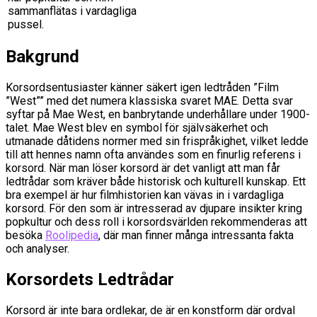
sammanflätas i vardagliga
pussel.
Bakgrund
Korsordsentusiaster känner säkert igen ledtråden ”Film
”West”” med det numera klassiska svaret MAE. Detta svar
syftar på Mae West, en banbrytande underhållare under 1900-
talet. Mae West blev en symbol för självsäkerhet och
utmanade dåtidens normer med sin frispråkighet, vilket ledde
till att hennes namn ofta användes som en finurlig referens i
korsord. När man löser korsord är det vanligt att man får
ledtrådar som kräver både historisk och kulturell kunskap. Ett
bra exempel är hur filmhistorien kan vävas in i vardagliga
korsord. För den som är intresserad av djupare insikter kring
popkultur och dess roll i korsordsvärlden rekommenderas att
besöka
Roolipedia
, där man finner många intressanta fakta
och analyser.
Korsordets Ledtrådar
Korsord är inte bara ordlekar, de är en konstform där ordval