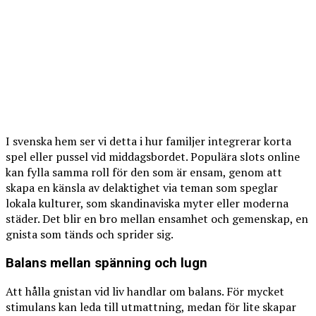
I svenska hem ser vi detta i hur familjer integrerar korta
spel eller pussel vid middagsbordet. Populära slots online
kan fylla samma roll för den som är ensam, genom att
skapa en känsla av delaktighet via teman som speglar
lokala kulturer, som skandinaviska myter eller moderna
städer. Det blir en bro mellan ensamhet och gemenskap, en
gnista som tänds och sprider sig.
Balans mellan spänning och lugn
Att hålla gnistan vid liv handlar om balans. För mycket
stimulans kan leda till utmattning, medan för lite skapar