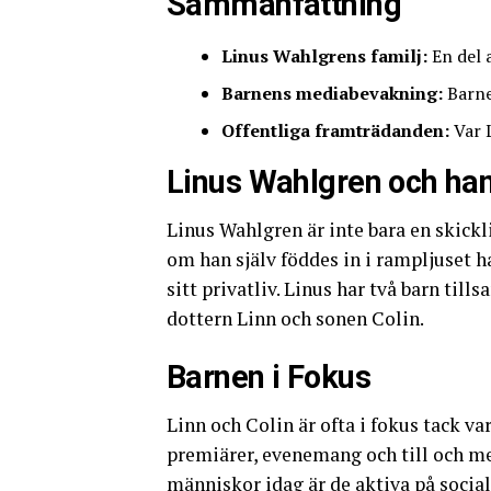
Sammanfattning
Linus Wahlgrens familj:
En del 
Barnens mediabevakning:
Barne
Offentliga framträdanden:
Var L
Linus Wahlgren och han
Linus Wahlgren är inte bara en skick
om han själv föddes in i rampljuset h
sitt privatliv. Linus har två barn ti
dottern Linn och sonen Colin.
Barnen i Fokus
Linn och Colin är ofta i fokus tack va
premiärer, evenemang och till och 
människor idag är de aktiva på sociala