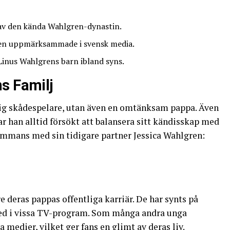
av den kända Wahlgren-dynastin.
n uppmärksammade i svensk media.
inus Wahlgrens barn ibland syns.
s Familj
lig skådespelare, utan även en omtänksam pappa. Även
ar han alltid försökt att balansera sitt kändisskap med
llsammans med sin tidigare partner Jessica Wahlgren:
re deras pappas offentliga karriär. De har synts på
med i vissa TV-program. Som många andra unga
 medier, vilket ger fans en glimt av deras liv.