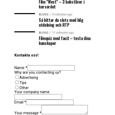
Film ”West” – 3 bokstäver i
korsordet
BLOGG
9 månader ago
Så hittar du slots med hög
utdelning och RTP
BLOGG
11 månader ago
Filmquiz med facit – testa dina
kunskaper
Kontakta oss!
Name
*
Why are you contacting us?
Advertising
Tips
Other
Your company name
Email
*
Your message
*