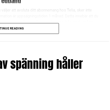
bredband
väljer att avsluta ditt abonnemang hos Telia, sker inte
ormation är uppsägningstiden 1 månad. Detta innebär att du
sten avslutas. Det är viktigt att komma ihåg att du måste
a avgift eller missförstånd uppstår.
TINUE READING
rar vi att du håller koll på eventuella ändringar
et har jag sett hur noggrann dokumentation kan
 väljer att jämföra sina alternativ innan
obiloperatörer presterar kan du exempelvis läsa
av spänning håller
v bredbandsabonnemanget
elia, behöver du följa några enkla steg:
bbplats och logga in med dina användaruppgifter.
ster identifierar du bredbandsabonnemanget.