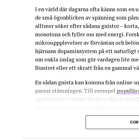
Välj uppsägningsalternativet:
Följ de i
uppsägning.
I en värld där dagarna ofta känns som en 
de små ögonblicken av spänning som påminn
Dokumentera bekräftelsen:
Se till at
alltmer söker efter sådana gnistor – korta
att uppsägningen har mottagits.
monotona och fyller oss med energi. Forskn
Dessa steg är viktiga för att säkerställa att du i
mikrouppplevelser av förväntan och belön
hjärnans dopaminsystem på ett naturligt s
Viktiga steg att tänka på
om enkla inslag som gör vardagen lite me
Det finns några punkter som är särskilt viktiga at
fönstret eller ett skratt från en gammal vä
Se till att du är medveten om hela proce
En sådan gnista kan komma från online-un
Kontrollera att du har alla relevanta up
passar stämningen. Till exempel
populära
uppskattade i landet för sin enkla mekani
Spara alla bekräftelser för att ha ett be
sig från svenska skogar till internationel
Om du har problem eller frågor, kontakta T
kombinationer ger en kort rusning som kä
CON
En del personer undersöker även hur man kan få
annars stilla kväll.
uppsägning. I sådana fall kan det vara värt att 
för att se om du kan få en lösning som bättre p