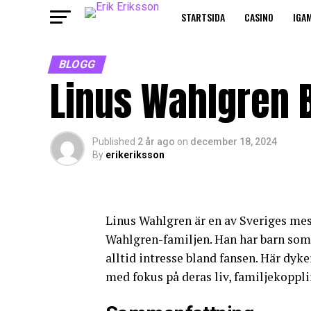
STARTSIDA
CASINO
IGA
BLOGG
Linus Wahlgren B
Published
2 år ago
on
december 18, 2024
By
erikeriksson
Linus Wahlgren är en av Sveriges m
Wahlgren-familjen. Han har barn som 
alltid intresse bland fansen. Här dyke
med fokus på deras liv, familjekoppl