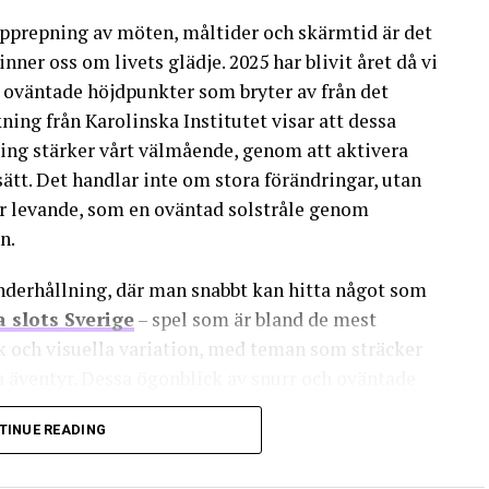
nstruktioner som ges när du klickar på alternativet för
upprepning av möten, måltider och skärmtid är det
er oss om livets glädje. 2025 har blivit året då vi
t du sparar e-postmeddelanden eller SMS som bekräftar
, oväntade höjdpunkter som bryter av från det
ing från Karolinska Institutet visar att dessa
nte råkar ut för problem senare.
ing stärker vårt välmående, genom att aktivera
ätt. Det handlar inte om stora förändringar, utan
r levande, som en oväntad solstråle genom
t notera:
n.
ssen innan du påbörjar uppsägningen.
derhållning, där man snabbt kan hitta något som
pgifter, som kundnummer och abonnemangsdetaljer.
 slots Sverige
– spel som är bland de mest
k och visuella variation, med teman som sträcker
vis om det skulle uppstå några oenigheter.
la äventyr. Dessa ögonblick av snurr och oväntade
elias kundtjänst direkt.
nns uppfriskande, som en perfekt brytpunkt i en
TINUE READING
 bättre teknik med en annan leverantör när de överväger
jämföra med andra alternativ, exempelvis
fiber uppkoppling
,
assar dina behov.