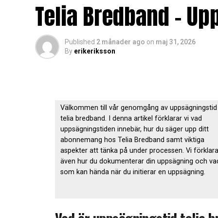
Telia Bredband – Up
Published
2 månader ago
on
maj 31, 2026
By
erikeriksson
Välkommen till vår genomgång av uppsägningstid
telia bredband. I denna artikel förklarar vi vad
uppsägningstiden innebär, hur du säger upp ditt
abonnemang hos Telia Bredband samt viktiga
aspekter att tänka på under processen. Vi förklara
även hur du dokumenterar din uppsägning och va
som kan hända när du initierar en uppsägning.