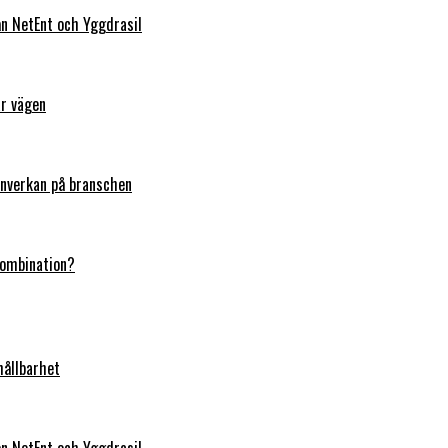
rån NetEnt och Yggdrasil
ar vägen
 inverkan på branschen
kombination?
hållbarhet