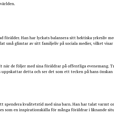
världen.
 förälder. Han har lyckats balansera sitt hektiska yrkesliv me
må glimtar av sitt familjeliv på sociala medier, vilket visar 
när de följer med sina föräldrar på offentliga evenemang. Tro
ns uppskattar detta och ser det som ett tecken på hans önska
att spendera kvalitetstid med sina barn. Han har talat varmt
ses som en inspirationskälla för många föräldrar i liknande sit