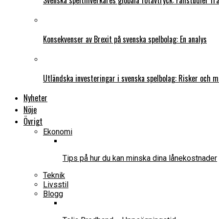
Svenska speltillverkares globala fotavtryck: Fallstudier f
Konsekvenser av Brexit på svenska spelbolag: En analys
Utländska investeringar i svenska spelbolag: Risker och m
Nyheter
Nöje
Övrigt
Ekonomi
Tips på hur du kan minska dina lånekostnader
Teknik
Livsstil
Blogg