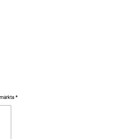
r märkta
*