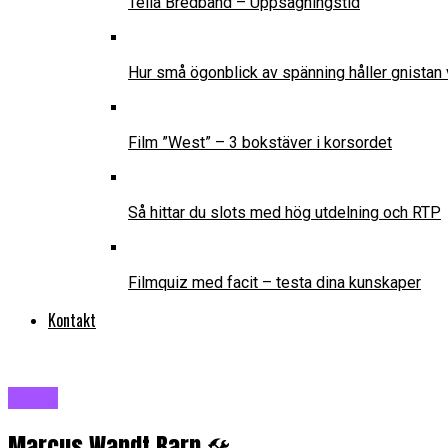
Telia Bredband – Uppsägningstid
Hur små ögonblick av spänning håller gnistan 
Film ”West” – 3 bokstäver i korsordet
Så hittar du slots med hög utdelning och RTP
Filmquiz med facit – testa dina kunskaper
Kontakt
Blogg
Marcus Wandt Barn 🛠️