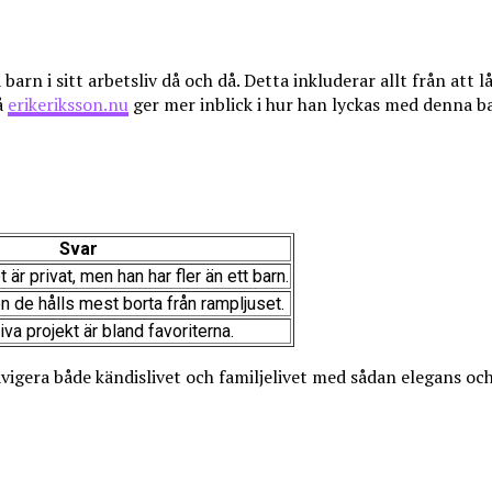
barn i sitt arbetsliv då och då. Detta inkluderar allt från att 
å
erikeriksson.nu
ger mer inblick i hur han lyckas med denna b
Svar
 är privat, men han har fler än ett barn.
 de hålls mest borta från rampljuset.
va projekt är bland favoriterna.
gera både kändislivet och familjelivet med sådan elegans och 