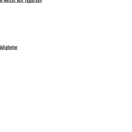
rån NetEnt och Yggdrasil
öjligheter