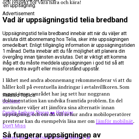
och respekt för våra nära och kära!
en uppsägning.
Advertisement
Vad är uppsägningstid telia bredband
Uppsägningstid telia bredband innebär att när du väljer att
avsluta ditt abonnemang hos Telia, sker inte uppsägningen
omedelbart. Enligt tillgänglig information är uppsägningstiden
1 månad. Detta innebär att du får möjlighet att planera din
övergång innan tjänsten avslutas. Det är viktigt att komma
ihåg att du måste meddela uppsägningen i god tid så att
ingen extra avgift eller missförstånd uppstår.
I likhet med andra abonnemang rekommenderar vi att du
håller koll på eventuella ändringar i avtalsvillkoren. Som
expert inom området har jag sett hur noggrann
Related Topics:
dokumentation kan undvika framtida problem. En del
Up Next
användare väljer att jämföra sina alternativ innan
Camilla Axelsson Skurup ❤️ Historier
uppsägning, och om du vill se hur andra mobiloperatörer
presterar kan du exempelvis läsa mer om
Jämför mobilnät
.
Don't Miss
Så fungerar uppsägningen av
Andreas Andersson (skådespelare) Nyheter 🎬