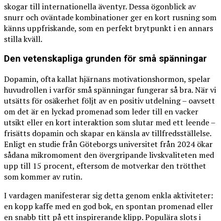
skogar till internationella äventyr. Dessa ögonblick av
snurr och oväntade kombinationer ger en kort rusning som
känns uppfriskande, som en perfekt brytpunkt i en annars
stilla kväll.
Den vetenskapliga grunden för små spänningar
Dopamin, ofta kallat hjärnans motivationshormon, spelar
huvudrollen i varför små spänningar fungerar så bra. När vi
utsätts för osäkerhet följt av en positiv utdelning – oavsett
om det är en lyckad promenad som leder till en vacker
utsikt eller en kort interaktion som slutar med ett leende –
frisätts dopamin och skapar en känsla av tillfredsställelse.
Enligt en studie från Göteborgs universitet från 2024 ökar
sådana mikromoment den övergripande livskvaliteten med
upp till 15 procent, eftersom de motverkar den trötthet
som kommer av rutin.
I vardagen manifesterar sig detta genom enkla aktiviteter:
en kopp kaffe med en god bok, en spontan promenad eller
en snabb titt på ett inspirerande klipp. Populära slots i