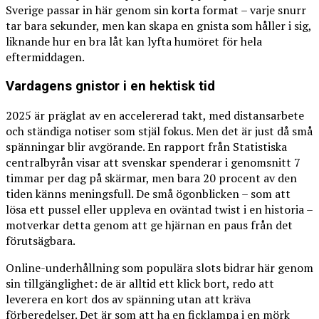
Sverige passar in här genom sin korta format – varje snurr
tar bara sekunder, men kan skapa en gnista som håller i sig,
liknande hur en bra låt kan lyfta humöret för hela
eftermiddagen.
Vardagens gnistor i en hektisk tid
2025 är präglat av en accelererad takt, med distansarbete
och ständiga notiser som stjäl fokus. Men det är just då små
spänningar blir avgörande. En rapport från Statistiska
centralbyrån visar att svenskar spenderar i genomsnitt 7
timmar per dag på skärmar, men bara 20 procent av den
tiden känns meningsfull. De små ögonblicken – som att
lösa ett pussel eller uppleva en oväntad twist i en historia –
motverkar detta genom att ge hjärnan en paus från det
förutsägbara.
Online-underhållning som populära slots bidrar här genom
sin tillgänglighet: de är alltid ett klick bort, redo att
leverera en kort dos av spänning utan att kräva
förberedelser. Det är som att ha en ficklampa i en mörk