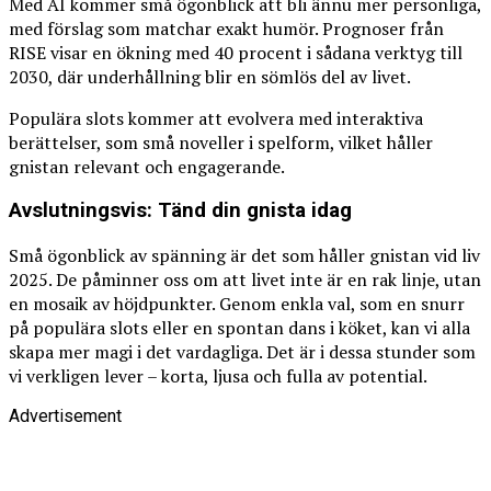
Med AI kommer små ögonblick att bli ännu mer personliga,
med förslag som matchar exakt humör. Prognoser från
RISE visar en ökning med 40 procent i sådana verktyg till
2030, där underhållning blir en sömlös del av livet.
Populära slots kommer att evolvera med interaktiva
berättelser, som små noveller i spelform, vilket håller
gnistan relevant och engagerande.
Avslutningsvis: Tänd din gnista idag
Små ögonblick av spänning är det som håller gnistan vid liv
2025. De påminner oss om att livet inte är en rak linje, utan
en mosaik av höjdpunkter. Genom enkla val, som en snurr
på populära slots eller en spontan dans i köket, kan vi alla
skapa mer magi i det vardagliga. Det är i dessa stunder som
vi verkligen lever – korta, ljusa och fulla av potential.
Advertisement