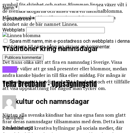
symbol för skönhet och natur. Blomman linnea växer vilt i
Namn
*
de svenska skogarna och anses vara en nationalblomma.
Många svenskar identifierar sig med denna naturliga
E-postadress
*
skönhet när de bär namnet Linnea.
Webbplats
Spara mitt namn, min e-postadress och webbplats i denna
webbläsare till nästa gång jag skriver en kommentar.
Traditioner kring namnsdagar
Det finns olika sätt att fira en namnsdag i Sverige. Vissa
familjer väljer att ge små presenter eller blommor, medan
Blogg
andra kanske bjuder in till fika eller middag. För många är
namnsdagen ett trevligt avbrott i vardagen och ett tillfälle
Telia Bredband – Uppsägningstid
att visa uppskattning för någon man tycker om.
Popkultur och namnsdagar
Nästan alla svenska kändisar har sina egna fans som glatt
Published
firar deras namnsdagar tillsammans med dem. Detta kan
ibland leda till kreativa hyllningar på sociala medier, där
2 månader ago