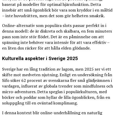
baserat på modeller för optimal hjärnfunktion. Detta
innebär att små ögonblick bör vara som kryddor i en måltid
– inte huvudrätten, men det som gör helheten smakrik.
Online-alternativ som populära slots passar perfekt in i
denna modell: de är diskreta och skalbara, en fem minuters
paus som inte stör flödet. Det är en påminnelse om att
spänning inte behöver vara intensiv för att vara effektiv –
en liten dos räcker för att hålla elden glödande.
Kulturella aspekter i Sverige 2025
Sverige har en lång tradition av lagom, men 2025 ser vi ett
skifte mot medveten njutning. Enligt en undersökning från
Sifo söker 62 procent av svenskarna fler små glädjeämnen i
vardagen, influerat av globala trender som mindfulness och
micro-adventures. Detta speglas i populärkulturen, med
böcker och poddar som hyllar de lilla ögonblicken, från en
soluppgång till en oväntad komplimang.
I denna kontext blir online-underhållning en naturlig