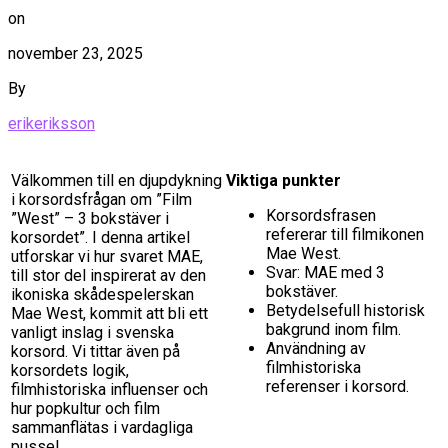
on
november 23, 2025
By
erikeriksson
Välkommen till en djupdykning
Viktiga punkter
i korsordsfrågan om ”Film
Korsordsfrasen
”West” – 3 bokstäver i
refererar till filmikonen
korsordet”. I denna artikel
Mae West.
utforskar vi hur svaret MAE,
Svar: MAE med 3
till stor del inspirerat av den
bokstäver.
ikoniska skådespelerskan
Betydelsefull historisk
Mae West, kommit att bli ett
bakgrund inom film.
vanligt inslag i svenska
Användning av
korsord. Vi tittar även på
filmhistoriska
korsordets logik,
referenser i korsord.
filmhistoriska influenser och
hur popkultur och film
sammanflätas i vardagliga
pussel.