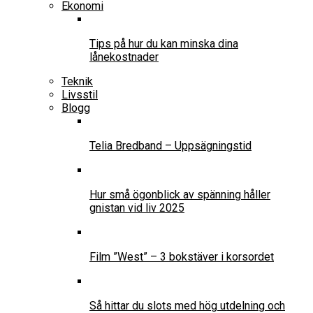
Ekonomi
Tips på hur du kan minska dina
lånekostnader
Teknik
Livsstil
Blogg
Telia Bredband – Uppsägningstid
Hur små ögonblick av spänning håller
gnistan vid liv 2025
Film ”West” – 3 bokstäver i korsordet
Så hittar du slots med hög utdelning och