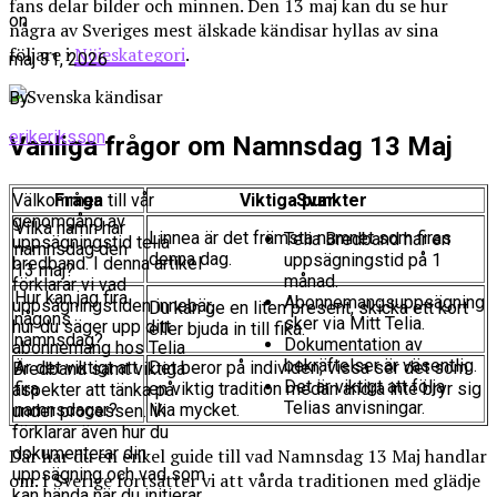
fans delar bilder och minnen. Den 13 maj kan du se hur
on
några av Sveriges mest älskade kändisar hyllas av sina
följare i
Nöjeskategori
.
maj 31, 2026
By
erikeriksson
Vanliga frågor om Namnsdag 13 Maj
Fråga
Svar
Välkommen till vår
Viktiga punkter
genomgång av
Vilka namn har
Linnea är det främsta namnet som firas
Telia Bredband har en
uppsägningstid telia
namnsdag den
denna dag.
uppsägningstid på 1
bredband. I denna artikel
13 maj?
månad.
förklarar vi vad
Hur kan jag fira
Abonnemangsuppsägning
uppsägningstiden innebär,
Du kan ge en liten present, skicka ett kort
någons
sker via Mitt Telia.
hur du säger upp ditt
eller bjuda in till fika.
namnsdag?
Dokumentation av
abonnemang hos Telia
bekräftelser är väsentlig.
Är det viktigt att
Det beror på individen; vissa ser det som
Bredband samt viktiga
Det är viktigt att följa
fira
en viktig tradition medan andra inte bryr sig
aspekter att tänka på
Telias anvisningar.
namnsdagar?
lika mycket.
under processen. Vi
förklarar även hur du
dokumenterar din
Där har du en enkel guide till vad Namnsdag 13 Maj handlar
uppsägning och vad som
om. I Sverige fortsätter vi att vårda traditionen med glädje
kan hända när du initierar