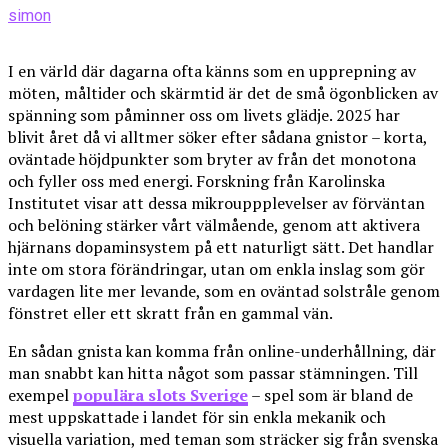
simon
I en värld där dagarna ofta känns som en upprepning av
möten, måltider och skärmtid är det de små ögonblicken av
spänning som påminner oss om livets glädje. 2025 har
blivit året då vi alltmer söker efter sådana gnistor – korta,
oväntade höjdpunkter som bryter av från det monotona
och fyller oss med energi. Forskning från Karolinska
Institutet visar att dessa mikrouppplevelser av förväntan
och belöning stärker vårt välmående, genom att aktivera
hjärnans dopaminsystem på ett naturligt sätt. Det handlar
inte om stora förändringar, utan om enkla inslag som gör
vardagen lite mer levande, som en oväntad solstråle genom
fönstret eller ett skratt från en gammal vän.
En sådan gnista kan komma från online-underhållning, där
man snabbt kan hitta något som passar stämningen. Till
exempel
populära slots Sverige
– spel som är bland de
mest uppskattade i landet för sin enkla mekanik och
visuella variation, med teman som sträcker sig från svenska