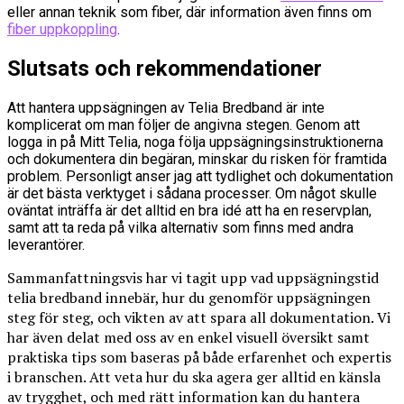
eller annan teknik som fiber, där information även finns om
fiber uppkoppling
.
Slutsats och rekommendationer
Att hantera uppsägningen av Telia Bredband är inte
komplicerat om man följer de angivna stegen. Genom att
logga in på Mitt Telia, noga följa uppsägningsinstruktionerna
och dokumentera din begäran, minskar du risken för framtida
problem. Personligt anser jag att tydlighet och dokumentation
är det bästa verktyget i sådana processer. Om något skulle
oväntat inträffa är det alltid en bra idé att ha en reservplan,
samt att ta reda på vilka alternativ som finns med andra
leverantörer.
Sammanfattningsvis har vi tagit upp vad uppsägningstid
telia bredband innebär, hur du genomför uppsägningen
steg för steg, och vikten av att spara all dokumentation. Vi
har även delat med oss av en enkel visuell översikt samt
praktiska tips som baseras på både erfarenhet och expertis
i branschen. Att veta hur du ska agera ger alltid en känsla
av trygghet, och med rätt information kan du hantera