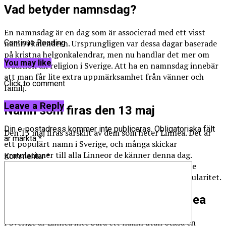
Vad betyder namnsdag?
En namnsdag är en dag som är associerad med ett visst
namn i kalendern. Ursprungligen var dessa dagar baserade
Continue Reading
på kristna helgonkalendrar, men nu handlar det mer om
You may like
tradition än religion i Sverige. Att ha en namnsdag innebär
att man får lite extra uppmärksamhet från vänner och
Click to comment
familj.
Leave a Reply
Namn som firas den 13 maj
Din e-postadress kommer inte publiceras.
Obligatoriska fält
Den 13 maj firas särskilt av dem som heter Linnea. Det är
är märkta
*
ett populärt namn i Sverige, och många skickar
gratulationer till alla Linneor de känner denna dag.
Kommentar
*
Namnet Linnea är också förknippat med den älskade
svenska blomman linnea, vilket förstärker dess popularitet.
Kulturell betydelse av namnet Linnea
I Sverige är Linnea inte bara ett namn utan också en