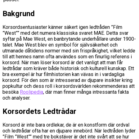
Bakgrund
Korsordsentusiaster känner säkert igen ledtråden ”Film
”West”” med det numera klassiska svaret MAE. Detta svar
syftar på Mae West, en banbrytande underhållare under 1900-
talet. Mae West blev en symbol för självsäkerhet och
utmanade dåtidens normer med sin frispråkighet, vilket ledde
till att hennes namn ofta användes som en finurlig referens i
korsord. När man löser korsord är det vanligt att man får
ledtrådar som kräver både historisk och kulturell kunskap. Ett
bra exempel är hur filmhistorien kan vävas in i vardagliga
korsord. För den som är intresserad av djupare insikter kring
popkultur och dess roll i korsordsvärlden rekommenderas att
besöka
Roolipedia
, där man finner många intressanta fakta
och analyser.
Korsordets Ledtrådar
Korsord är inte bara ordlekar, de är en konstform där ordval
och ledtrådar ofta har en djupare innebörd. När ledtråden lyder
”Film ”West”” med tre bokstäver är det inte svårt att se hur