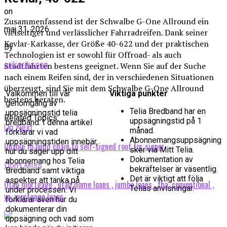
on
Zusammenfassend ist der Schwalbe G-One Allround ein
maj 31, 2026
vielseitiger und verlässlicher Fahrradreifen. Dank seiner
Kevlar-Karkasse, der Größe 40-622 und der praktischen
By
Technologien ist er sowohl für Offroad- als auch
erikeriksson
Stadtfahrten bestens geeignet. Wenn Sie auf der Suche
nach einem Reifen sind, der in verschiedenen Situationen
überzeugt, sind Sie mit dem Schwalbe G-One Allround
Välkommen till vår
Viktiga punkter
bestens beraten.
genomgång av
Telia Bredband har en
uppsägningstid telia
Related Topics:
uppsägningstid på 1
bredband. I denna artikel
Up Next
månad.
förklarar vi vad
Abonnemangsuppsägning
uppsägningstiden innebär,
Unable to build chain to self-signed root for signer
sker via Mitt Telia.
hur du säger upp ditt
Dokumentation av
abonnemang hos Telia
Don't Miss
bekräftelser är väsentlig.
Bredband samt viktiga
Det är viktigt att följa
aspekter att tänka på
Utah mortgage , utah home loans , jumbo loans , fha ,conventional ,
Telias anvisningar.
under processen. Vi
va, mortgage loans
förklarar även hur du
dokumenterar din
uppsägning och vad som