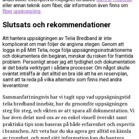
eller annan teknik som fiber, där information även finns om
fiber uppkoppling
.
Slutsats och rekommendationer
Att hantera uppsägningen av Telia Bredband är inte
komplicerat om man följer de angivna stegen. Genom att
logga in på Mitt Telia, noga följa uppsägningsinstruktionerna
och dokumentera din begäran, minskar du risken för framtida
problem. Personligt anser jag att tydlighet och dokumentation
är det bästa verktyget i sådana processer. Om något skulle
oväntat inträffa är det alltid en bra idé att ha en reservplan,
samt att ta reda på vilka alternativ som finns med andra
leverantörer.
Sammanfattningsvis har vi tagit upp vad uppsägningstid
telia bredband innebär, hur du genomför uppsägningen
steg för steg, och vikten av att spara all dokumentation. Vi
har även delat med oss av en enkel visuell översikt samt
praktiska tips som baseras på både erfarenhet och expertis
i branschen. Att veta hur du ska agera ger alltid en känsla
av trygghet, och med rätt information kan du hantera