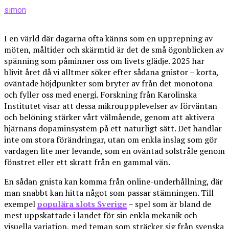
simon
I en värld där dagarna ofta känns som en upprepning av
möten, måltider och skärmtid är det de små ögonblicken av
spänning som påminner oss om livets glädje. 2025 har
blivit året då vi alltmer söker efter sådana gnistor – korta,
oväntade höjdpunkter som bryter av från det monotona
och fyller oss med energi. Forskning från Karolinska
Institutet visar att dessa mikrouppplevelser av förväntan
och belöning stärker vårt välmående, genom att aktivera
hjärnans dopaminsystem på ett naturligt sätt. Det handlar
inte om stora förändringar, utan om enkla inslag som gör
vardagen lite mer levande, som en oväntad solstråle genom
fönstret eller ett skratt från en gammal vän.
En sådan gnista kan komma från online-underhållning, där
man snabbt kan hitta något som passar stämningen. Till
exempel
populära slots Sverige
– spel som är bland de
mest uppskattade i landet för sin enkla mekanik och
visuella variation, med teman som sträcker sig från svenska