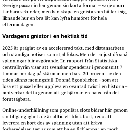
Sverige passar in här genom sin korta format – varje snurr
tar bara sekunder, men kan skapa en gnista som håller i sig,
liknande hur en bra låt kan lyfta humöret för hela
eftermiddagen.
Vardagens gnistor i en hektisk tid
2025 är präglat av en accelererad takt, med distansarbete
och ständiga notiser som stjäl fokus. Men det är just då små
spänningar blir avgörande. En rapport från Statistiska
centralbyrån visar att svenskar spenderar i genomsnitt 7
timmar per dag på skärmar, men bara 20 procent av den
tiden känns meningsfull. De små ögonblicken – som att
lösa ett pussel eller uppleva en oväntad twist i en historia –
motverkar detta genom att ge hjärnan en paus från det
förutsägbara.
Online-underhållning som populära slots bidrar här genom
sin tillgänglighet: de är alltid ett klick bort, redo att
leverera en kort dos av spänning utan att kräva
förberedelser. Det är som att ha en ficklampa i en mörk