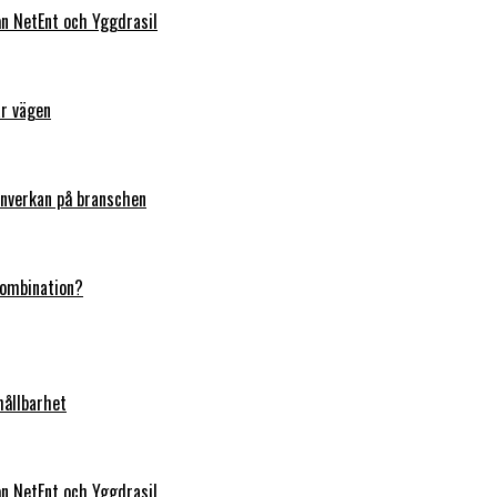
rån NetEnt och Yggdrasil
ar vägen
 inverkan på branschen
kombination?
hållbarhet
rån NetEnt och Yggdrasil