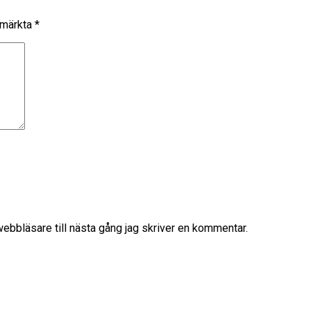
r märkta
*
bbläsare till nästa gång jag skriver en kommentar.