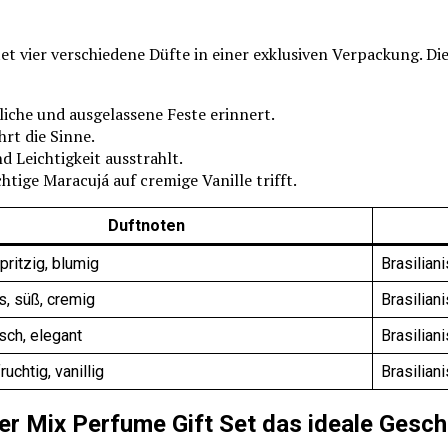
et vier verschiedene Düfte in einer exklusiven Verpackung. Di
liche und ausgelassene Feste erinnert.
rt die Sinne.
d Leichtigkeit ausstrahlt.
htige Maracujá auf cremige Vanille trifft.
Duftnoten
spritzig, blumig
Brasilian
, süß, cremig
Brasilian
isch, elegant
Brasilian
ruchtig, vanillig
Brasilian
er Mix Perfume Gift Set das ideale Gesc