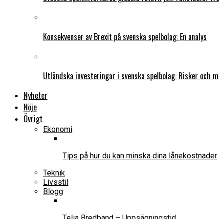
Konsekvenser av Brexit på svenska spelbolag: En analys
Utländska investeringar i svenska spelbolag: Risker och m
Nyheter
Nöje
Övrigt
Ekonomi
Tips på hur du kan minska dina lånekostnader
Teknik
Livsstil
Blogg
Telia Bredband – Uppsägningstid