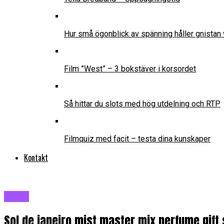
Hur små ögonblick av spänning håller gnistan 
Film ”West” – 3 bokstäver i korsordet
Så hittar du slots med hög utdelning och RTP
Filmquiz med facit – testa dina kunskaper
Kontakt
Blogg
Sol de janeiro mist master mix perfume gift 