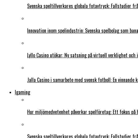
Svenska speltillverkares globala fotavtryck: Fallstudier f
Innovation inom spelindustrin: Svenska spelbolag som ban
Lyllo Casino utökar: Ny satsning på virtuell verklighet och
Jalla Casino i samarbete med svensk fotboll: En vinnande 
Igaming
Hur miljömedvetenhet påverkar spelföretag: Ett fokus på 
Svenska speltillverkares globala fotavtryck: Fallstudier f