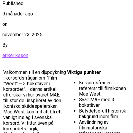
Published
9 månader ago
on
november 23, 2025
By
erikeriksson
Välkommen till en djupdykning
Viktiga punkter
i korsordsfrågan om ”Film
Korsordsfrasen
”West” – 3 bokstäver i
refererar till filmikonen
korsordet”. I denna artikel
Mae West.
utforskar vi hur svaret MAE,
Svar: MAE med 3
till stor del inspirerat av den
bokstäver.
ikoniska skådespelerskan
Betydelsefull historisk
Mae West, kommit att bli ett
bakgrund inom film.
vanligt inslag i svenska
Användning av
korsord. Vi tittar även på
filmhistoriska
korsordets logik,