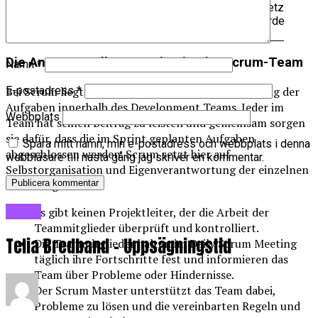
Qualitativ hochwertige
Development
Umsetzung de
Arbeitsergebnisse
Team
Anforderungen
liefern
Die Antwort: Selbstorganisation im Scrum-Team
Namn
*
Bei Scrum liegt die Verantwortung für die Erledigung der
E-postadress
*
Aufgaben innerhalb des Development Teams. Jeder im
Webbplats
Team hat seinen Beitrag zu leisten und gemeinsam sorgen
sie dafür, dass die im Sprint geplanten Aufgaben
Spara mitt namn, min e-postadress och webbplats i denna
abgeschlossen werden. Scrum setzt hier auf
webbläsare till nästa gång jag skriver en kommentar.
Selbstorganisation und Eigenverantwortung der einzelnen
Teammitglieder.
Blogg
Es gibt keinen Projektleiter, der die Arbeit der
Teammitglieder überprüft und kontrolliert.
Telia Bredband – Uppsägningstid
Die Teammitglieder halten im Daily Scrum Meeting
täglich ihre Fortschritte fest und informieren das
Team über Probleme oder Hindernisse.
Der Scrum Master unterstützt das Team dabei,
Probleme zu lösen und die vereinbarten Regeln und