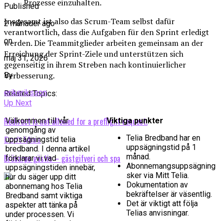
Prozesse einzuhalten.
Published
Insgesamt ist also das Scrum-Team selbst dafür
2 månader ago
verantwortlich, dass die Aufgaben für den Sprint erledigt
on
werden. Die Teammitglieder arbeiten gemeinsam an der
Erreichung der Sprint-Ziele und unterstützen sich
maj 31, 2026
gegenseitig in ihrem Streben nach kontinuierlicher
Verbesserung.
By
erikeriksson
Related Topics:
Up Next
Redirect is not allowed for a preflight request.
Välkommen till vår
Viktiga punkter
genomgång av
Telia Bredband har en
uppsägningstid telia
Don't Miss
uppsägningstid på 1
bredband. I denna artikel
månad.
Brösarps gästis – gästgifveri och spa
förklarar vi vad
Abonnemangsuppsägning
uppsägningstiden innebär,
sker via Mitt Telia.
hur du säger upp ditt
Dokumentation av
abonnemang hos Telia
bekräftelser är väsentlig.
Bredband samt viktiga
Det är viktigt att följa
aspekter att tänka på
Telias anvisningar.
under processen. Vi