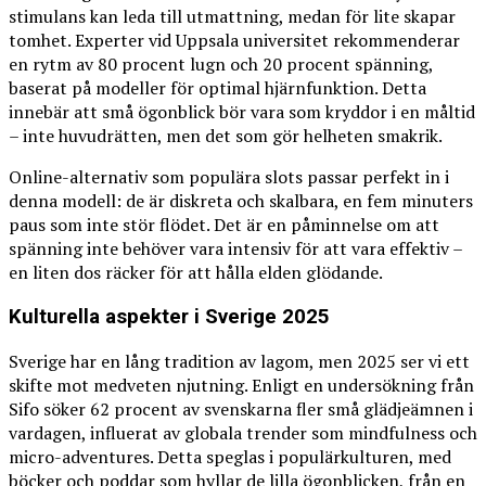
stimulans kan leda till utmattning, medan för lite skapar
tomhet. Experter vid Uppsala universitet rekommenderar
en rytm av 80 procent lugn och 20 procent spänning,
baserat på modeller för optimal hjärnfunktion. Detta
innebär att små ögonblick bör vara som kryddor i en måltid
– inte huvudrätten, men det som gör helheten smakrik.
Online-alternativ som populära slots passar perfekt in i
denna modell: de är diskreta och skalbara, en fem minuters
paus som inte stör flödet. Det är en påminnelse om att
spänning inte behöver vara intensiv för att vara effektiv –
en liten dos räcker för att hålla elden glödande.
Kulturella aspekter i Sverige 2025
Sverige har en lång tradition av lagom, men 2025 ser vi ett
skifte mot medveten njutning. Enligt en undersökning från
Sifo söker 62 procent av svenskarna fler små glädjeämnen i
vardagen, influerat av globala trender som mindfulness och
micro-adventures. Detta speglas i populärkulturen, med
böcker och poddar som hyllar de lilla ögonblicken, från en