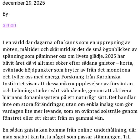
december 29, 2025
By
simon
I en värld där dagarna ofta känns som en upprepning av
möten, måltider och skärmtid är det de små ögonblicken av
spänning som påminner oss om livets glädje. 2025 har
blivit året då vi alltmer söker efter sådana gnistor – korta,
oväntade höjdpunkter som bryter av från det monotona
och fyller oss med energi. Forskning från Karolinska
Institutet visar att dessa mikrouppplevelser av förväntan
och belöning stärker vårt välmående, genom att aktivera
hjärnans dopaminsystem på ett naturligt sätt. Det handlar
inte om stora förändringar, utan om enkla inslag som gör
vardagen lite mer levande, som en oväntad solstråle genom
fönstret eller ett skratt från en gammal vän.
En sådan gnista kan komma från online-underhållning, där
man snabbt kan hitta något som passar stämningen. Till