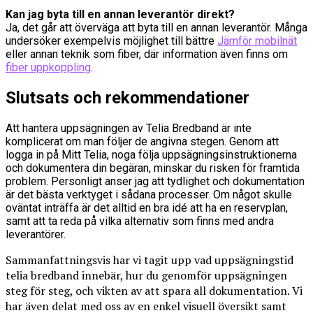
Kan jag byta till en annan leverantör direkt?
Ja, det går att överväga att byta till en annan leverantör. Många
undersöker exempelvis möjlighet till bättre
Jämför mobilnät
eller annan teknik som fiber, där information även finns om
fiber uppkoppling
.
Slutsats och rekommendationer
Att hantera uppsägningen av Telia Bredband är inte
komplicerat om man följer de angivna stegen. Genom att
logga in på Mitt Telia, noga följa uppsägningsinstruktionerna
och dokumentera din begäran, minskar du risken för framtida
problem. Personligt anser jag att tydlighet och dokumentation
är det bästa verktyget i sådana processer. Om något skulle
oväntat inträffa är det alltid en bra idé att ha en reservplan,
samt att ta reda på vilka alternativ som finns med andra
leverantörer.
Sammanfattningsvis har vi tagit upp vad uppsägningstid
telia bredband innebär, hur du genomför uppsägningen
steg för steg, och vikten av att spara all dokumentation. Vi
har även delat med oss av en enkel visuell översikt samt