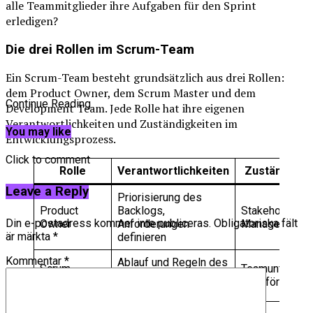
alle Teammitglieder ihre Aufgaben für den Sprint
erledigen?
Die drei Rollen im Scrum-Team
Ein Scrum-Team besteht grundsätzlich aus drei Rollen:
dem Product Owner, dem Scrum Master und dem
Continue Reading
Development Team. Jede Rolle hat ihre eigenen
Verantwortlichkeiten und Zuständigkeiten im
You may like
Entwicklungsprozess.
Click to comment
Rolle
Verantwortlichkeiten
Zuständigke
Leave a Reply
Priorisierung des
Product
Backlogs,
Stakeholder
Din e-postadress kommer inte publiceras.
Obligatoriska fält
Owner
Anforderungen
Management
är märkta
*
definieren
Kommentar
*
Ablauf und Regeln des
Scrum
Teamunterstüt
Scrum-Prozesses
Master
und -förderung
sicherstellen