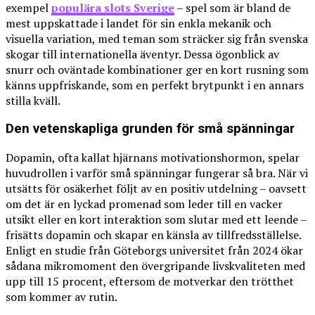
exempel
populära slots Sverige
– spel som är bland de
mest uppskattade i landet för sin enkla mekanik och
visuella variation, med teman som sträcker sig från svenska
skogar till internationella äventyr. Dessa ögonblick av
snurr och oväntade kombinationer ger en kort rusning som
känns uppfriskande, som en perfekt brytpunkt i en annars
stilla kväll.
Den vetenskapliga grunden för små spänningar
Dopamin, ofta kallat hjärnans motivationshormon, spelar
huvudrollen i varför små spänningar fungerar så bra. När vi
utsätts för osäkerhet följt av en positiv utdelning – oavsett
om det är en lyckad promenad som leder till en vacker
utsikt eller en kort interaktion som slutar med ett leende –
frisätts dopamin och skapar en känsla av tillfredsställelse.
Enligt en studie från Göteborgs universitet från 2024 ökar
sådana mikromoment den övergripande livskvaliteten med
upp till 15 procent, eftersom de motverkar den trötthet
som kommer av rutin.