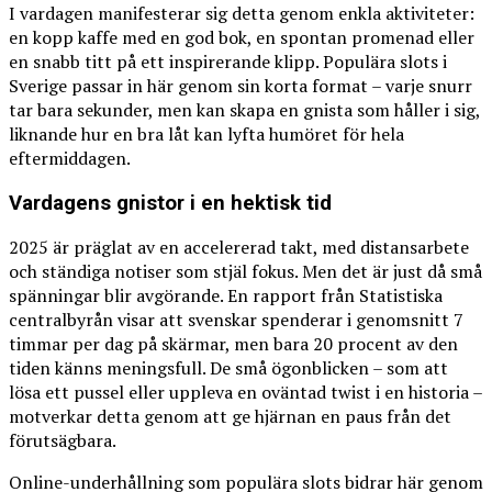
I vardagen manifesterar sig detta genom enkla aktiviteter:
en kopp kaffe med en god bok, en spontan promenad eller
en snabb titt på ett inspirerande klipp. Populära slots i
Sverige passar in här genom sin korta format – varje snurr
tar bara sekunder, men kan skapa en gnista som håller i sig,
liknande hur en bra låt kan lyfta humöret för hela
eftermiddagen.
Vardagens gnistor i en hektisk tid
2025 är präglat av en accelererad takt, med distansarbete
och ständiga notiser som stjäl fokus. Men det är just då små
spänningar blir avgörande. En rapport från Statistiska
centralbyrån visar att svenskar spenderar i genomsnitt 7
timmar per dag på skärmar, men bara 20 procent av den
tiden känns meningsfull. De små ögonblicken – som att
lösa ett pussel eller uppleva en oväntad twist i en historia –
motverkar detta genom att ge hjärnan en paus från det
förutsägbara.
Online-underhållning som populära slots bidrar här genom