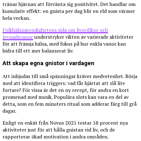
tränar hjärnan att förvänta sig positivitet. Det handlar om
kumulativ effekt: en gnista per dag blir en eld som värmer
hela veckan.
Folkhälsomyndighetens sida om livsvillkor och
levnadsvanor
understryker vikten av varierade aktiviteter
för att främja hälsa, med fokus på hur enkla vanor kan
bidra till ett mer balanserat liv.
Att skapa egna gnistor i vardagen
Att inbjudas till små spänningar kräver medvetenhet. Börja
med att identifiera triggers: vad får hjärtat att slå lite
fortare? För vissa är det en ny recept, för andra en kort
promenad med musik. Populära slots kan vara en del av
detta, som en fem minuters ritual som adderar färg till grå
dagar.
Enligt en enkät från Novus 2025 testar 58 procent nya
aktiviteter just för att hålla gnistan vid liv, och de
rapporterar ökad motivation i andra områden.