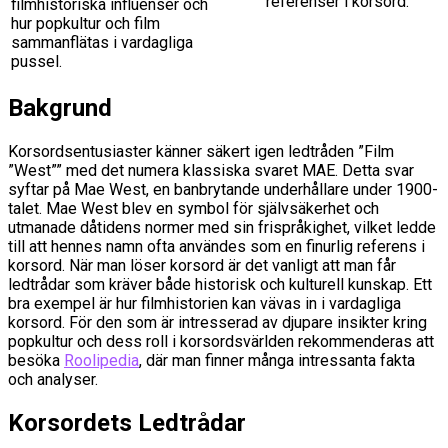
referenser i korsord.
filmhistoriska influenser och
hur popkultur och film
sammanflätas i vardagliga
pussel.
Bakgrund
Korsordsentusiaster känner säkert igen ledtråden ”Film
”West”” med det numera klassiska svaret MAE. Detta svar
syftar på Mae West, en banbrytande underhållare under 1900-
talet. Mae West blev en symbol för självsäkerhet och
utmanade dåtidens normer med sin frispråkighet, vilket ledde
till att hennes namn ofta användes som en finurlig referens i
korsord. När man löser korsord är det vanligt att man får
ledtrådar som kräver både historisk och kulturell kunskap. Ett
bra exempel är hur filmhistorien kan vävas in i vardagliga
korsord. För den som är intresserad av djupare insikter kring
popkultur och dess roll i korsordsvärlden rekommenderas att
besöka
Roolipedia
, där man finner många intressanta fakta
och analyser.
Korsordets Ledtrådar