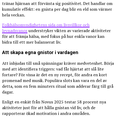
tränar hjärnan att förvänta sig positivitet. Det handlar om
kumulativ effekt: en gnista per dag blir en eld som värmer
hela veckan.
Folkhälsomyndighetens sida om livsvillkor och
levnadsvanor
understryker vikten av varierade aktiviteter
för att främja hälsa, med fokus på hur enkla vanor kan
bidra till ett mer balanserat liv.
Att skapa egna gnistor i vardagen
Att inbjudas till små spänningar kräver medvetenhet. Börja
med att identifiera triggers: vad får hjärtat att slå lite
fortare? För vissa är det en ny recept, för andra en kort
promenad med musik. Populära slots kan vara en del av
detta, som en fem minuters ritual som adderar färg till grå
dagar.
Enligt en enkät från Novus 2025 testar 58 procent nya
aktiviteter just för att hålla gnistan vid liv, och de
rapporterar ökad motivation i andra områden.