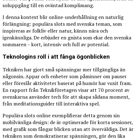
soluppgång till en oväntad komplimang.
I denna kontext blir online-underhållning en naturlig
förlängning: populära slots med svenska teman, som
inspireras av folkliv eller natur, känns nära och
igenkännliga. De erbjuder en gnista som ekar den svenska
sommaren – kort, intensiv och full av potential.
Teknologins roll i att fånga ögonblicken
Tekniken har gjort små spänningar mer tillgängliga än
någonsin. Appar och enheter som påminner om pauser
eller föreslår aktiviteter baserat på humör har vuxit fram.
En rapport från Teknikföretagen visar att 70 procent av
svenskarna använder tech för att skapa sådana moment,
från meditationsguider till interaktiva spel.
Populära slots online exemplifierar detta genom sin
mobilvänliga design: de är optimerade för korta sessioner,
med grafik som fångar blicken utan att överväldiga. Det är
tekniken som demokratiserar spänningen, gör den lika