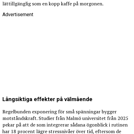
lättillgänglig som en kopp kaffe på morgonen.
Advertisement
Långsiktiga effekter på välmående
Regelbunden exponering för små spänningar bygger
motståndskraft. Studier från Malmö universitet från 2025
pekar på att de som integrerar sådana ögonblick i rutinen
har 18 procent lägre stressnivåer över tid, eftersom de