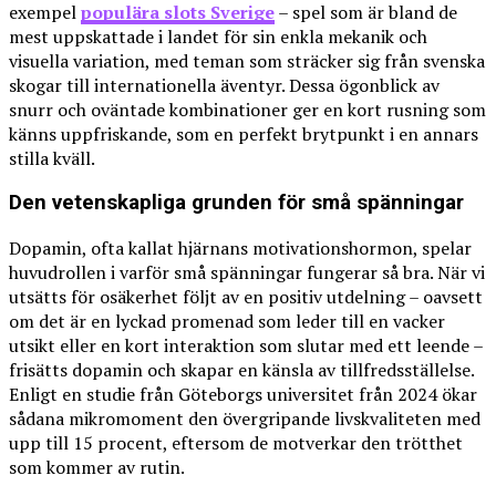
exempel
populära slots Sverige
– spel som är bland de
mest uppskattade i landet för sin enkla mekanik och
visuella variation, med teman som sträcker sig från svenska
skogar till internationella äventyr. Dessa ögonblick av
snurr och oväntade kombinationer ger en kort rusning som
känns uppfriskande, som en perfekt brytpunkt i en annars
stilla kväll.
Den vetenskapliga grunden för små spänningar
Dopamin, ofta kallat hjärnans motivationshormon, spelar
huvudrollen i varför små spänningar fungerar så bra. När vi
utsätts för osäkerhet följt av en positiv utdelning – oavsett
om det är en lyckad promenad som leder till en vacker
utsikt eller en kort interaktion som slutar med ett leende –
frisätts dopamin och skapar en känsla av tillfredsställelse.
Enligt en studie från Göteborgs universitet från 2024 ökar
sådana mikromoment den övergripande livskvaliteten med
upp till 15 procent, eftersom de motverkar den trötthet
som kommer av rutin.