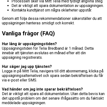
Processen sker via Mitt Telia med tydligt angivna steg.
Det är viktigt att spara dokumentation av uppsägningen.
Kontakta kundtjänst om några oklarheter uppstår.
Genom att följa dessa rekommendationer säkerställer du att
uppsägningen hanteras smidigt och korrekt.
Vanliga frågor (FAQ)
Hur lång är uppsägningstiden?
Uppsägningstiden för Telia Bredband är 1 månad. Detta
innebär att tjänsten avslutas en månad efter att din
uppsägning registrerats.
Hur säger jag upp tjänsten?
Logga in på Mitt Telia, navigera till ditt abonnemang, klicka på
uppsägningsalternativet och spara sedan bekräftelsen du får
via e-post eller SMS.
Vad händer om jag inte sparar bekräftelsen?
Det är viktigt att spara all dokumentation. Utan detta bevis kan
det uppstå problem om det senare ifrågasätts om du faktiskt
meddelade uppsägningen.