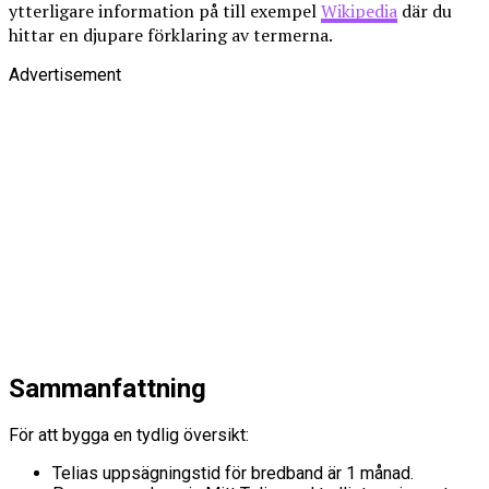
ytterligare information på till exempel
Wikipedia
där du
hittar en djupare förklaring av termerna.
Advertisement
Sammanfattning
För att bygga en tydlig översikt:
Telias uppsägningstid för bredband är 1 månad.