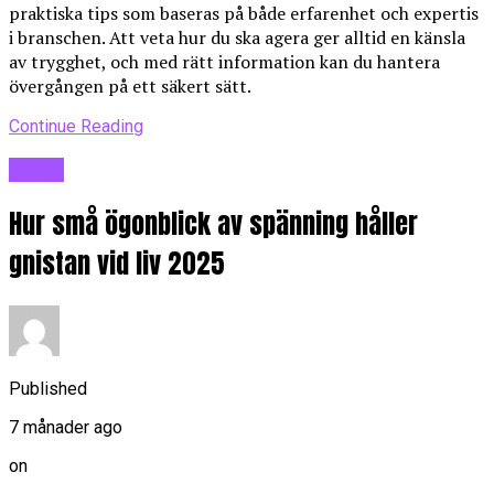
praktiska tips som baseras på både erfarenhet och expertis
i branschen. Att veta hur du ska agera ger alltid en känsla
av trygghet, och med rätt information kan du hantera
övergången på ett säkert sätt.
Continue Reading
Blogg
Hur små ögonblick av spänning håller
gnistan vid liv 2025
Published
7 månader ago
on