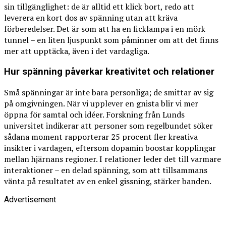
sin tillgänglighet: de är alltid ett klick bort, redo att
leverera en kort dos av spänning utan att kräva
förberedelser. Det är som att ha en ficklampa i en mörk
tunnel – en liten ljuspunkt som påminner om att det finns
mer att upptäcka, även i det vardagliga.
Hur spänning påverkar kreativitet och relationer
Små spänningar är inte bara personliga; de smittar av sig
på omgivningen. När vi upplever en gnista blir vi mer
öppna för samtal och idéer. Forskning från Lunds
universitet indikerar att personer som regelbundet söker
sådana moment rapporterar 25 procent fler kreativa
insikter i vardagen, eftersom dopamin boostar kopplingar
mellan hjärnans regioner. I relationer leder det till varmare
interaktioner – en delad spänning, som att tillsammans
vänta på resultatet av en enkel gissning, stärker banden.
Advertisement