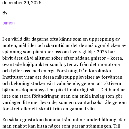
december 29, 2025
By
simon
I en värld där dagarna ofta känns som en upprepning av
möten, måltider och skärmtid är det de små ögonblicken av
spänning som påminner oss om livets glädje. 2025 har
blivit året då vi alltmer söker efter sådana gnistor – korta,
oväntade höjdpunkter som bryter av från det monotona
och fyller oss med energi. Forskning från Karolinska
Institutet visar att dessa mikrouppplevelser av förväntan
och belöning stärker vårt välmående, genom att aktivera
hjärnans dopaminsystem på ett naturligt sätt. Det handlar
inte om stora förändringar, utan om enkla inslag som gör
vardagen lite mer levande, som en oväntad solstråle genom
fönstret eller ett skratt från en gammal vän.
En sådan gnista kan komma från online-underhållning, där
man snabbt kan hitta något som passar stämningen. Till