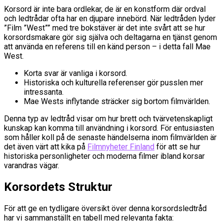
Korsord är inte bara ordlekar, de är en konstform där ordval
och ledtrådar ofta har en djupare innebörd. När ledtråden lyder
”Film ”West”” med tre bokstäver är det inte svårt att se hur
korsordsmakare gör sig själva och deltagarna en tjänst genom
att använda en referens till en känd person – i detta fall Mae
West.
Korta svar är vanliga i korsord.
Historiska och kulturella referenser gör pusslen mer
intressanta.
Mae Wests inflytande sträcker sig bortom filmvärlden.
Denna typ av ledtråd visar om hur brett och tvärvetenskapligt
kunskap kan komma till användning i korsord. För entusiasten
som håller koll på de senaste händelserna inom filmvärlden är
det även värt att kika på
Filmnyheter Finland
för att se hur
historiska personligheter och moderna filmer ibland korsar
varandras vägar.
Korsordets Struktur
För att ge en tydligare översikt över denna korsordsledtråd
har vi sammanställt en tabell med relevanta fakta: