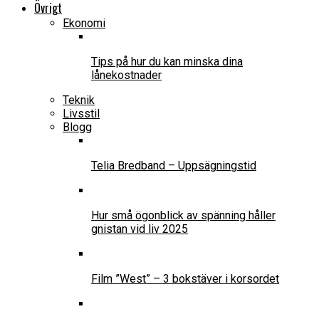
Övrigt
Ekonomi
Tips på hur du kan minska dina
lånekostnader
Teknik
Livsstil
Blogg
Telia Bredband – Uppsägningstid
Hur små ögonblick av spänning håller
gnistan vid liv 2025
Film ”West” – 3 bokstäver i korsordet