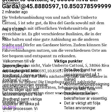
Published
Garda/@45.8880597,10.850378599999
2 månader ago
Die Verkehrsanbindung von und nach Viale Umberto
on
Cattoni, 5 ist sehr gut, da Riva del Garda sowohl mit dem
Auto als auch mit öffentlichen Verkehrsmitteln gut
maj 31, 2026
erreichbar ist. Es gibt verschiedene Buslinien, die in der
By
Nähe halten und eine gute Anbindung an die anderen
Städte und Dörfer am Gardasee bieten. Zudem können Sie
erikeriksson
Fährverbindungen nutzen, um die verschiedenen Orte am
See bequem und entspannt zu erkunden.
Välkommen till vår
Viktiga punkter
Zögern Sie also nicht, Viale Umberto Cattoni, 5, 38066 Riva
genomgång av
Telia Bredband har en
del Garda/@45.8880597,10.850378599999 als
uppsägningstid telia
uppsägningstid på 1
bredband. I denna artikel
Ausgangspunkt für Ihren nächsten Urlaub am Gardasee in
månad.
förklarar vi vad
Betracht zu ziehen! Die Umgebung bietet zahlreiche
Abonnemangsuppsägning
uppsägningstiden innebär,
Möglichkeiten für Aktivitäten, Sehenswürdigkeiten und
sker via Mitt Telia.
hur du säger upp ditt
Entspannung inmitten einer wunderschönen Kulisse.
Dokumentation av
abonnemang hos Telia
bekräftelser är väsentlig.
Bredband samt viktiga
Related Topics:
Det är viktigt att följa
aspekter att tänka på
Up Next
Telias anvisningar.
under processen. Vi