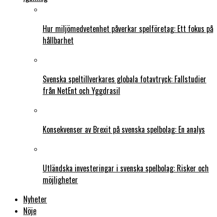
Hur miljömedvetenhet påverkar spelföretag: Ett fokus på
hållbarhet
Svenska speltillverkares globala fotavtryck: Fallstudier
från NetEnt och Yggdrasil
Konsekvenser av Brexit på svenska spelbolag: En analys
Utländska investeringar i svenska spelbolag: Risker och
möjligheter
Nyheter
Nöje