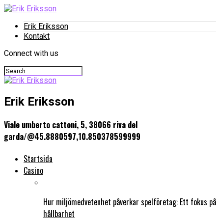
Erik Eriksson
Kontakt
Connect with us
Erik Eriksson
Viale umberto cattoni, 5, 38066 riva del
garda/@45.8880597,10.850378599999
Startsida
Casino
Hur miljömedvetenhet påverkar spelföretag: Ett fokus på
hållbarhet