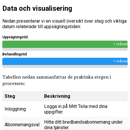
Data och visualisering
Nedan presenterar vi en visuell översikt över steg och viktiga
datum relaterade till uppsägningstiden:
Uppsägningstid
1 månad
Behandlingstid
1 månad
Tabellen nedan sammanfattar de praktiska stegen i
processen:
Steg
Beskrivning
Logga in på Mitt Telia med dina
Inloggning
uppgifter.
Hitta ditt bredbandsabonnemang under
Abonnemangsval
dina tjänster.