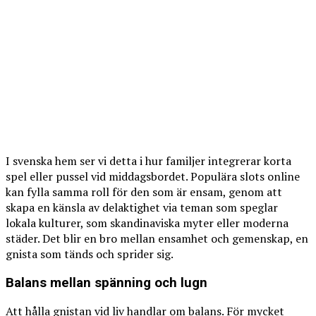
I svenska hem ser vi detta i hur familjer integrerar korta
spel eller pussel vid middagsbordet. Populära slots online
kan fylla samma roll för den som är ensam, genom att
skapa en känsla av delaktighet via teman som speglar
lokala kulturer, som skandinaviska myter eller moderna
städer. Det blir en bro mellan ensamhet och gemenskap, en
gnista som tänds och sprider sig.
Balans mellan spänning och lugn
Att hålla gnistan vid liv handlar om balans. För mycket