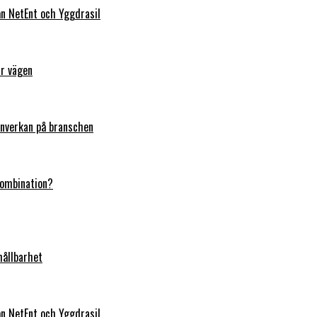
rån NetEnt och Yggdrasil
ar vägen
 inverkan på branschen
kombination?
hållbarhet
rån NetEnt och Yggdrasil