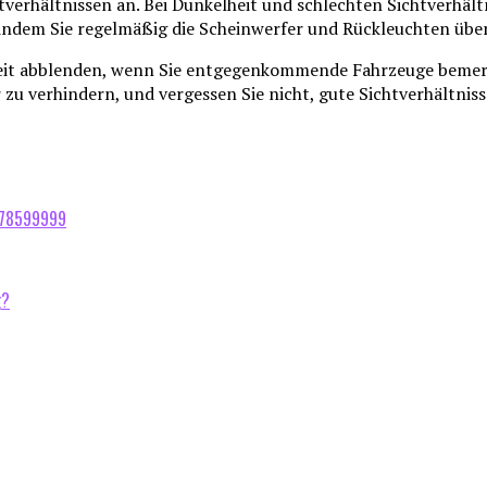
verhältnissen an. Bei Dunkelheit und schlechten Sichtverhält
 indem Sie regelmäßig die Scheinwerfer und Rückleuchten über
heit abblenden, wenn Sie entgegenkommende Fahrzeuge bemerk
r zu verhindern, und vergessen Sie nicht, gute Sichtverhältn
0378599999
g?