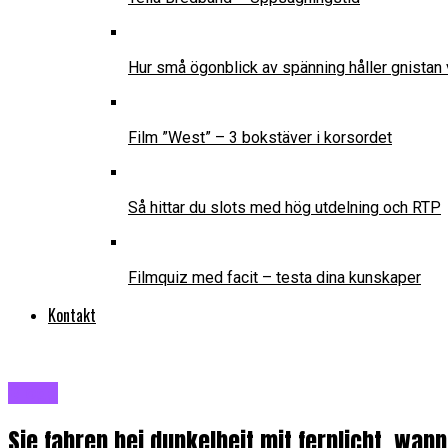
Hur små ögonblick av spänning håller gnistan 
Film ”West” – 3 bokstäver i korsordet
Så hittar du slots med hög utdelning och RTP
Filmquiz med facit – testa dina kunskaper
Kontakt
Blogg
Sie fahren bei dunkelheit mit fernlicht. wa