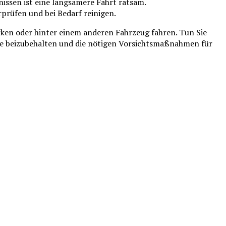
nissen ist eine langsamere Fahrt ratsam.
prüfen und bei Bedarf reinigen.
en oder hinter einem anderen Fahrzeug fahren. Tun Sie
isse beizubehalten und die nötigen Vorsichtsmaßnahmen für