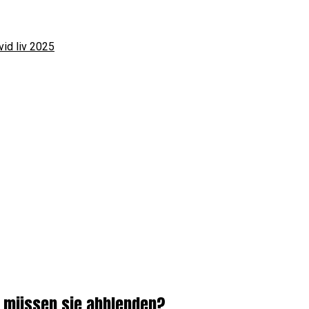
vid liv 2025
nn müssen sie abblenden?