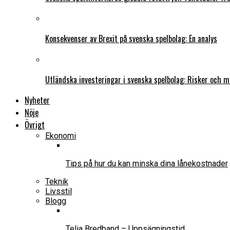
Konsekvenser av Brexit på svenska spelbolag: En analys
Utländska investeringar i svenska spelbolag: Risker och m
Nyheter
Nöje
Övrigt
Ekonomi
Tips på hur du kan minska dina lånekostnader
Teknik
Livsstil
Blogg
Telia Bredband – Uppsägningstid