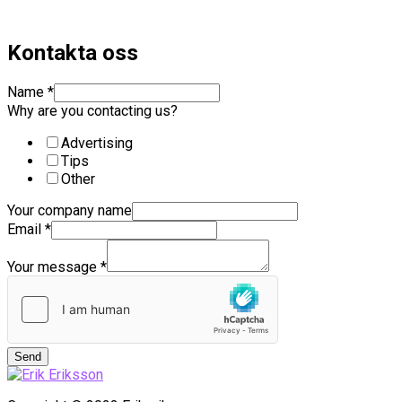
Kontakta oss
Name
*
Why are you contacting us?
Advertising
Tips
Other
Your company name
Email
*
Your message
*
Send