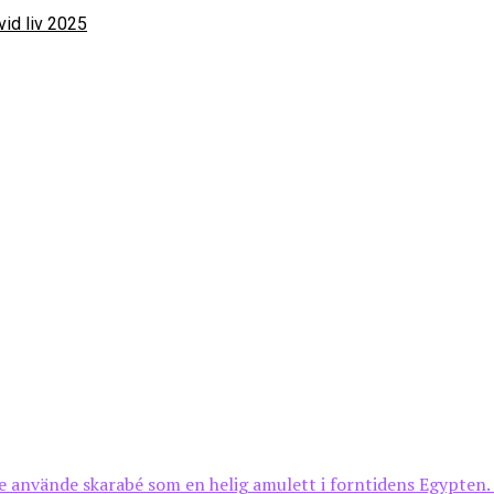
vid liv 2025
de använde skarabé som en helig amulett i forntidens Egypten.