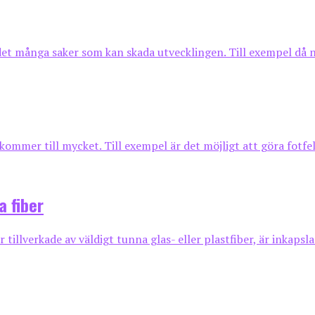
det många saker som kan skada utvecklingen. Till exempel då 
kommer till mycket. Till exempel är det möjligt att göra fotfel
a fiber
tillverkade av väldigt tunna glas- eller plastfiber, är inkapsla