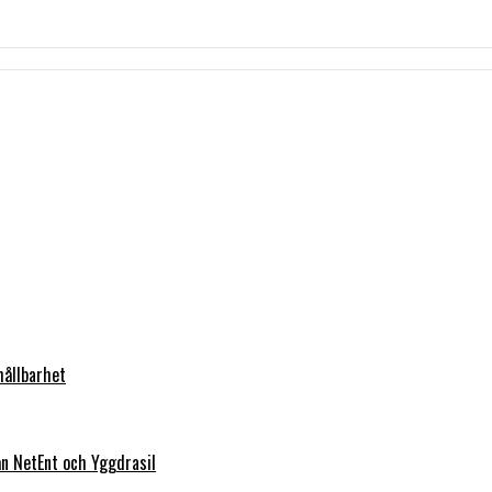
hållbarhet
rån NetEnt och Yggdrasil