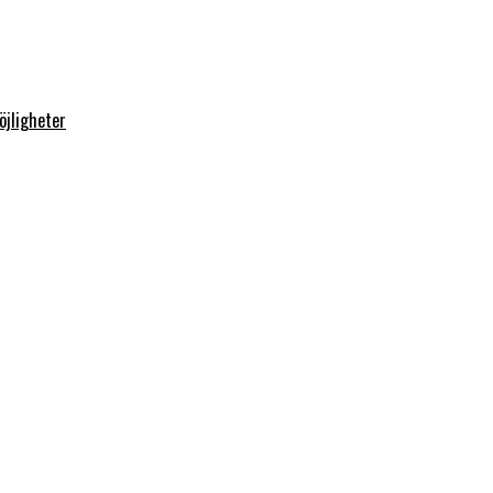
öjligheter