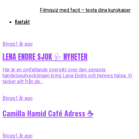
Filmquiz med facit – testa dina kunskaper
Kontakt
Blogg
1 år ago
LENA ENDRE SJUK 🩺 NYHETER
Här är en omfattande översikt över den senaste
händelseutvecklingen kring Lena Endre och hennes hälsa. Vi
täcker allt från de...
Blogg
1 år ago
Camilla Hamid Café Adress ☕️
Blogg
1 år ago