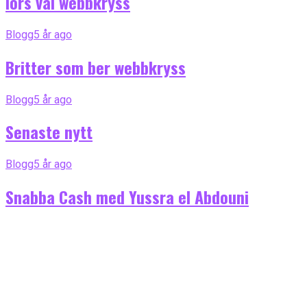
Iors val webbkryss
Blogg
5 år ago
Britter som ber webbkryss
Blogg
5 år ago
Senaste nytt
Blogg
5 år ago
Snabba Cash med Yussra el Abdouni