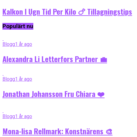
Kalkon I Ugn Tid Per Kilo 🍗 Tillagningstips
Populärt nu
Blogg
1 år ago
Alexandra Li Letterfors Partner 💼
Blogg
1 år ago
Jonathan Johansson Fru Chiara ❤️
Blogg
1 år ago
Mona-lisa Rellmark: Konstnärens 🎨