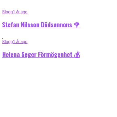
Blogg
1 år ago
Stefan Nilsson Dödsannons 🌹
Blogg
1 år ago
Helena Seger Förmögenhet 💰