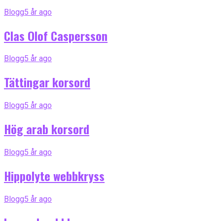
Blogg
5 år ago
Clas Olof Caspersson
Blogg
5 år ago
Tättingar korsord
Blogg
5 år ago
Hög arab korsord
Blogg
5 år ago
Hippolyte webbkryss
Blogg
5 år ago