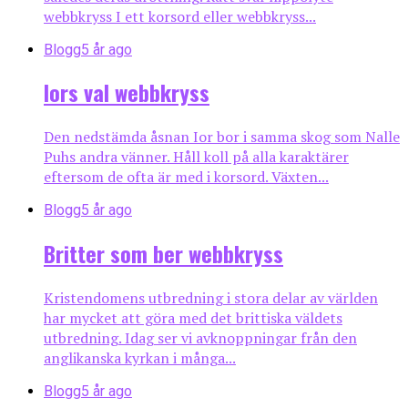
webbkryss I ett korsord eller webbkryss...
Blogg
5 år ago
Iors val webbkryss
Den nedstämda åsnan Ior bor i samma skog som Nalle
Puhs andra vänner. Håll koll på alla karaktärer
eftersom de ofta är med i korsord. Växten...
Blogg
5 år ago
Britter som ber webbkryss
Kristendomens utbredning i stora delar av världen
har mycket att göra med det brittiska väldets
utbredning. Idag ser vi avknoppningar från den
anglikanska kyrkan i många...
Blogg
5 år ago