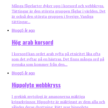
Många fågelarter dyker upp i korsord och webbkryss.
Tättingar är den största gruppen fåglar i världen. Det
är också den största gruppen i Sverige. Vanliga
tättingar...
Blogg
5 år ago
Hög arab korsord
I korsord kan ordet arab syfta på etnicitet lika ofta
som det syftar på en hästras. Det finns många ord på
svenska som kommer från den...
Blogg
5 år ago
Hippolyte webbkryss
I grekisk mytologi är amasonerna mäktiga
krigarkvinnor. Hippolyte är mäktigast av dem alla och
således deras drottning. Rätt svar hippolyte