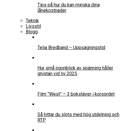
Tips på hur du kan minska dina
lånekostnader
Teknik
Livsstil
Blogg
Telia Bredband – Uppsägningstid
Hur små ögonblick av spänning håller
gnistan vid liv 2025
Film ”West” – 3 bokstäver i korsordet
Så hittar du slots med hög utdelning och
RTP