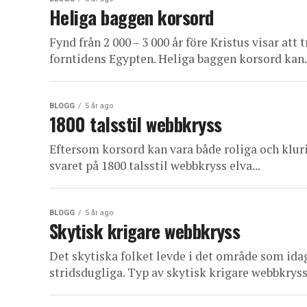
Heliga baggen korsord
Fynd från 2 000 – 3 000 år före Kristus visar at
forntidens Egypten. Heliga baggen korsord kan..
BLOGG
5 år ago
1800 talsstil webbkryss
Eftersom korsord kan vara både roliga och klurig
svaret på 1800 talsstil webbkryss elva...
BLOGG
5 år ago
Skytisk krigare webbkryss
Det skytiska folket levde i det område som idag
stridsdugliga. Typ av skytisk krigare webbkryss.