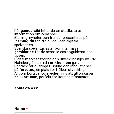
På
igames.wiki
hittar du en skattkista av
information om olika spel.
iGaming-nyheter och trender presenteras på
igaming.direct
, din guide i den digitala
spelvärlden.
Svenska spelentusiaster bör inte missa
gamblar.se
för de senaste casinoguiderna och
tipsen.
Digital marknadsföring och utvecklingstips av Erik
Holmberg finns mitt i
erikholmberg.nu
.
Upptäck miljövänliga livsstilar och innovationer
på
forca.nu
, en plats för hållbar utveckling.
Allt om kortspel och regler finns att utforska på
spillkort.com
, perfekt för kortspelsfantaster.
Kontakta oss!
Namn
*