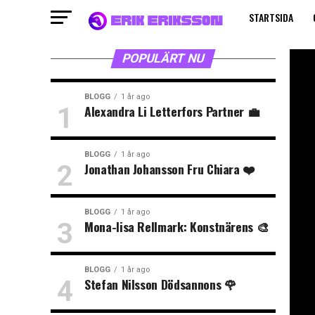
STARTSIDA
POPULÄRT NU
BLOGG
1 år ago
Alexandra Li Letterfors Partner 💼
BLOGG
1 år ago
Jonathan Johansson Fru Chiara ❤️
BLOGG
1 år ago
Mona-lisa Rellmark: Konstnärens 🎨
BLOGG
1 år ago
Stefan Nilsson Dödsannons 🌹