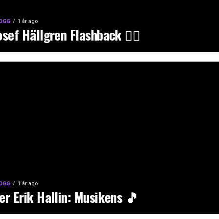
OGG
1 år ago
osef Hällgren Flashback 🕵️‍♂️
OGG
1 år ago
er Erik Hallin: Musikens 🎵