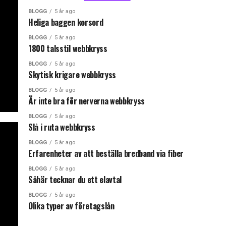
BLOGG
5 år ago
Heliga baggen korsord
BLOGG
5 år ago
1800 talsstil webbkryss
BLOGG
5 år ago
Skytisk krigare webbkryss
BLOGG
5 år ago
Är inte bra för nerverna webbkryss
BLOGG
5 år ago
Slå i ruta webbkryss
BLOGG
5 år ago
Erfarenheter av att beställa bredband via fiber
BLOGG
5 år ago
Såhär tecknar du ett elavtal
BLOGG
5 år ago
Olika typer av företagslån