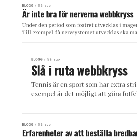
BLOGG
5 år ago
Är inte bra för nerverna webbkryss
Under den period som fostret utvecklas i mage
Till exempel då nervsystemet utvecklas ska m
BLOGG
5 år ago
Slå i ruta webbkryss
Tennis är en sport som har extra stri
exempel är det möjligt att göra fotfe
BLOGG
5 år ago
Erfarenheter av att beställa bredban