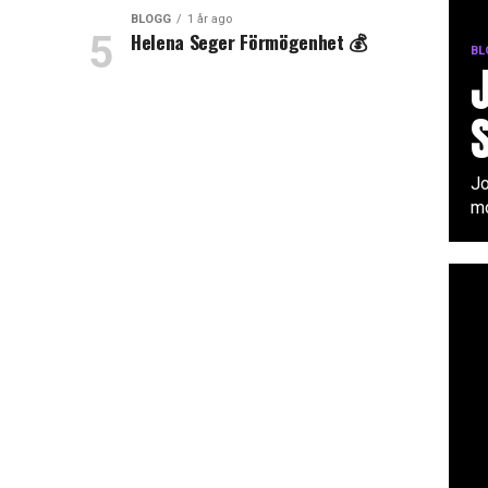
BLOGG
1 år ago
Helena Seger Förmögenhet 💰
BL
Jo
mo