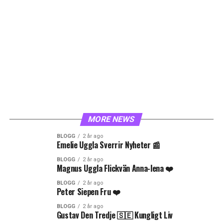
MORE NEWS
BLOGG
2 år ago
Emelie Uggla Sverrir Nyheter 📰
BLOGG
2 år ago
Magnus Uggla Flickvän Anna-lena ❤️
BLOGG
2 år ago
Peter Siepen Fru ❤️
BLOGG
2 år ago
Gustav Den Tredje 🇸🇪 Kungligt Liv