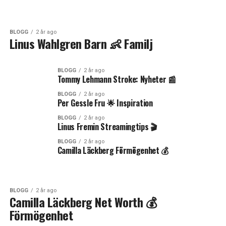
BLOGG
2 år ago
Linus Wahlgren Barn 👶 Familj
BLOGG
2 år ago
Tommy Lehmann Stroke: Nyheter 📰
BLOGG
2 år ago
Per Gessle Fru 🌟 Inspiration
BLOGG
2 år ago
Linus Fremin Streamingtips 🎬
BLOGG
2 år ago
Camilla Läckberg Förmögenhet 💰
BLOGG
2 år ago
Camilla Läckberg Net Worth 💰
Förmögenhet