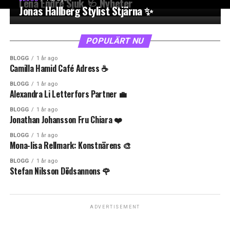
Lena Endre Sjuk 🩺 Nyheter
Jonas Hallberg Stylist Stjärna ✨
POPULÄRT NU
BLOGG
1 år ago
Camilla Hamid Café Adress ☕️
BLOGG
1 år ago
Alexandra Li Letterfors Partner 💼
BLOGG
1 år ago
Jonathan Johansson Fru Chiara ❤️
BLOGG
1 år ago
Mona-lisa Rellmark: Konstnärens 🎨
BLOGG
1 år ago
Stefan Nilsson Dödsannons 🌹
ADVERTISEMENT