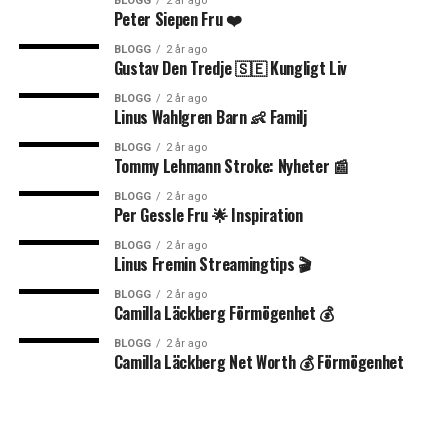
BLOGG
2 år ago
Peter Siepen Fru ❤️
BLOGG
2 år ago
Gustav Den Tredje 🇸🇪 Kungligt Liv
BLOGG
2 år ago
Linus Wahlgren Barn 👶 Familj
BLOGG
2 år ago
Tommy Lehmann Stroke: Nyheter 📰
BLOGG
2 år ago
Per Gessle Fru 🌟 Inspiration
BLOGG
2 år ago
Linus Fremin Streamingtips 🎬
BLOGG
2 år ago
Camilla Läckberg Förmögenhet 💰
BLOGG
2 år ago
Camilla Läckberg Net Worth 💰 Förmögenhet