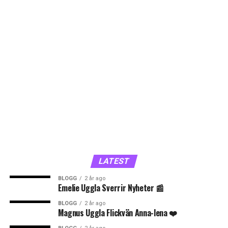
LATEST
BLOGG
2 år ago
Emelie Uggla Sverrir Nyheter 📰
BLOGG
2 år ago
Magnus Uggla Flickvän Anna-lena ❤️