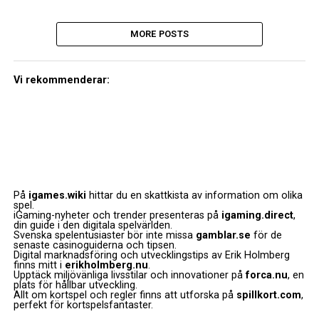
MORE POSTS
Vi rekommenderar:
På
igames.wiki
hittar du en skattkista av information om olika
spel.
iGaming-nyheter och trender presenteras på
igaming.direct
,
din guide i den digitala spelvärlden.
Svenska spelentusiaster bör inte missa
gamblar.se
för de
senaste casinoguiderna och tipsen.
Digital marknadsföring och utvecklingstips av Erik Holmberg
finns mitt i
erikholmberg.nu
.
Upptäck miljövänliga livsstilar och innovationer på
forca.nu
, en
plats för hållbar utveckling.
Allt om kortspel och regler finns att utforska på
spillkort.com
,
perfekt för kortspelsfantaster.